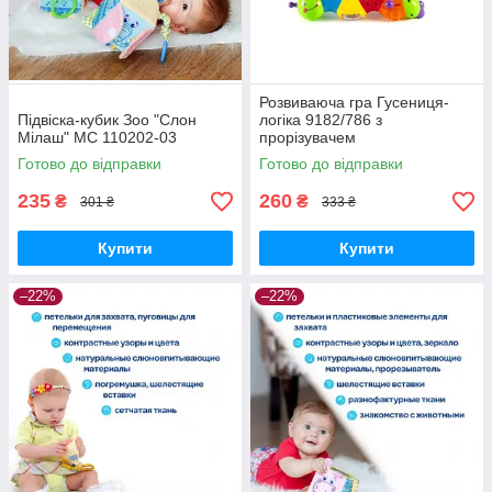
Розвиваюча гра Гусениця-
Підвіска-кубик Зоо "Слон
логіка 9182/786 з
Мілаш" МС 110202-03
прорізувачем
Готово до відправки
Готово до відправки
235
260
₴
₴
301 ₴
333 ₴
Купити
Купити
–22%
–22%