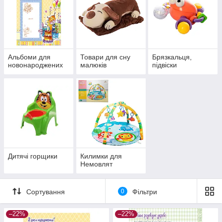
Альбоми для
Товари для сну
Брязкальця,
новонароджених
малюків
підвіски
Дитячі горщики
Килимки для
Немовлят
Сортування
0
Фільтри
–22%
–22%