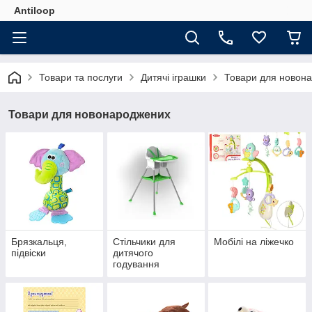
Antiloop
Товари та послуги
Дитячі іграшки
Товари для новон
Товари для новонароджених
Брязкальця,
Стільчики для
Мобілі на ліжечко
підвіски
дитячого
годування