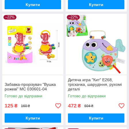
Купити
Купити
–22%
–22%
Дитяча игра "Кит" E268,
Забавка-прорізувач "Вушка
тріскачка, шарудіння, рухомі
рожеві" МС 030601-04
деталі
Готово до відправки
Готово до відправки
125
472
₴
₴
160 ₴
604 ₴
Купити
Купити