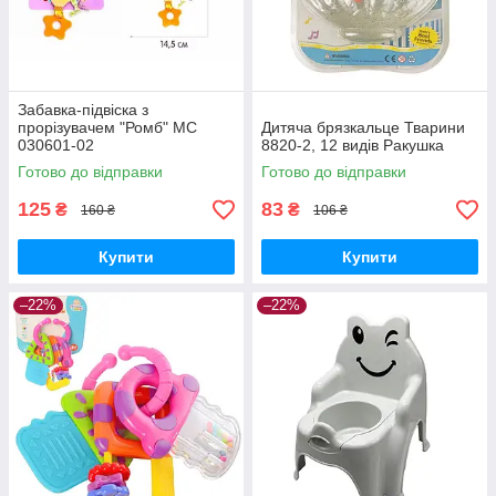
Забавка-підвіска з
прорізувачем "Ромб" МС
Дитяча брязкальце Тварини
030601-02
8820-2, 12 видів Ракушка
Готово до відправки
Готово до відправки
125
83
₴
₴
160 ₴
106 ₴
Купити
Купити
–22%
–22%