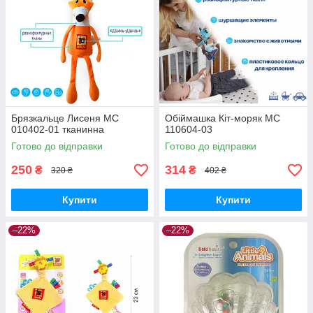
Брязкальце Лисеня МС
Обіймашка Кіт-моряк МС
010402-01 тканинна
110604-03
Готово до відправки
Готово до відправки
250
314
₴
₴
320 ₴
402 ₴
Купити
Купити
–22%
–22%