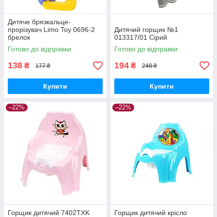
Дитяче брязкальце-
прорізувач Limo Toy 0696-2
Дитячий горщик №1
брелок
013317/01 Сірий
Готово до відправки
Готово до відправки
138
194
₴
₴
177 ₴
248 ₴
Купити
Купити
–22%
–22%
Горщик дитячий 7402TXK
Горщик дитячий крісло