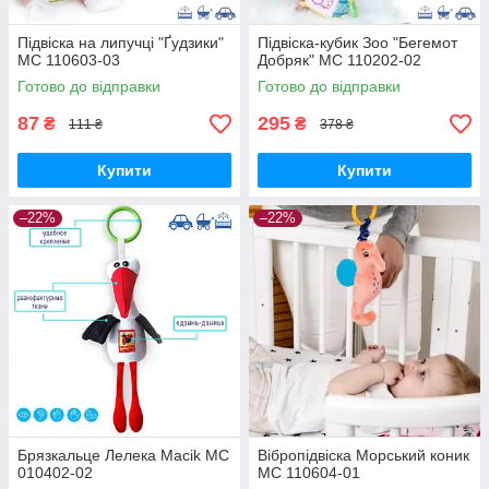
Підвіска на липучці "Ґудзики"
Підвіска-кубик Зоо "Бегемот
МС 110603-03
Добряк" МС 110202-02
Готово до відправки
Готово до відправки
87
295
₴
₴
111 ₴
378 ₴
Купити
Купити
–22%
–22%
Брязкальце Лелека Macik МС
Вібропідвіска Морський коник
010402-02
МС 110604-01