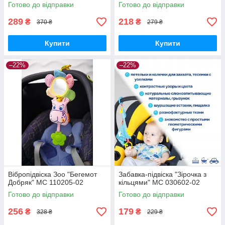
Готово до відправки
Готово до відправки
289
218
₴
₴
370 ₴
279 ₴
Купити
Купити
–22%
–22%
Вібропідвіска Зоо "Бегемот
Забавка-підвіска "Зірочка з
Добряк" МС 110205-02
кільцями" МС 030602-02
Готово до відправки
Готово до відправки
256
179
₴
₴
328 ₴
229 ₴