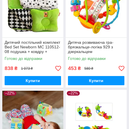
Дитячий постільний комплект
Дитяча розвиваюча гра-
Bed Set Newborn МС 110512-
брязкальце-логіка 929 з
08 подушка + ковдру +
дзеркальцем
простирадло
Готово до відправки
Готово до відправки
838
453
₴
₴
1 073 ₴
580 ₴
Купити
Купити
–22%
–22%