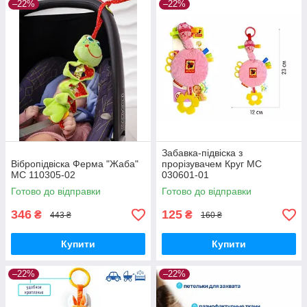
–22%
–22%
Забавка-підвіска з
Вібропідвіска Ферма "Жаба"
прорізувачем Круг МС
МС 110305-02
030601-01
Готово до відправки
Готово до відправки
346
125
₴
₴
443 ₴
160 ₴
Купити
Купити
–22%
–22%