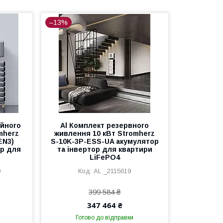
–13%
ійного
Al Комплект резервного
mherz
живлення 10 кВт Stromherz
EN3)
S-10K-3Р-ESS-UA акумулятор
ор для
та інвертор для квартири
LiFePO4
9
AL _2115619
399 584 ₴
347 464 ₴
Готово до відправки