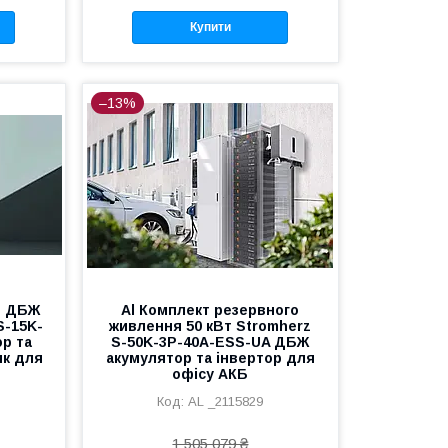
Купити
–13%
я ДБЖ
Al Комплект резервного
S-15K-
живлення 50 кВт Stromherz
р та
S-50K-3Р-40А-ESS-UA ДБЖ
ик для
акумулятор та інвертор для
офісу АКБ
AL _2115829
1 505 079 ₴