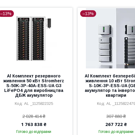
–13%
–13%
Al Комплект резервного
Al Комплект безпереб
живлення 50 кВт Stromherz
живлення 10 кВт Stro
S-50K-3Р-40А-ESS-UA G3
S-10K-3Р-ESS-UA (G
LiFePO4 для виробництва
акумулятор та інверт
ДБЖ акумулятор
квартири
AL _1125822325
AL _112582247
2 028 414 ₴
307 880 ₴
1 763 838 ₴
267 722 ₴
Готово до відправки
Готово до відправки