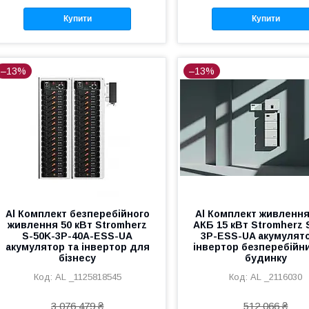
Купити
Купити
–13%
–13%
Al Комплект безперебійного
Al Комплект живленн
живлення 50 кВт Stromherz
АКБ 15 кВт Stromherz 
S-50K-3Р-40А-ESS-UA
3P-ESS-UA акумулято
акумулятор та інвертор для
інвертор безперебійн
бізнесу
будинку
AL _1125818545
AL _2116030
3 076 479 ₴
512 066 ₴