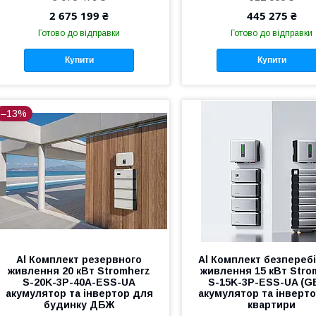
2 675 199 ₴
445 275 ₴
Готово до відправки
Готово до відправки
Купити
Купити
–13%
Al Комплект резервного
Al Комплект безпереб
живлення 20 кВт Stromherz
живлення 15 кВт Stro
S-20K-3Р-40А-ESS-UA
S-15K-3Р-ESS-UA (G
акумулятор та інвертор для
акумулятор та інверт
будинку ДБЖ
квартири