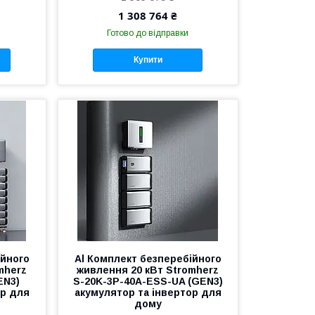
1 308 764 ₴
Готово до відправки
Купити
ійного
Al Комплект безперебійного
mherz
живлення 20 кВт Stromherz
EN3)
S-20K-3Р-40А-ESS-UA (GEN3)
ор для
акумулятор та інвертор для
дому