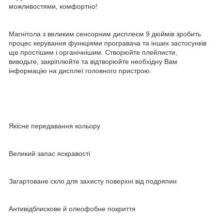
можливостями, комфортно!
Магнітола з великим сенсорним дисплеєм 9 дюймів зробить
процес керування функціями програвача та інших застосунків
ще простішим і органічнішим. Створюйте плейлисти,
виводьте, закріплюйте та відтворюйте необхідну Вам
інформацію на дисплеї головного пристрою.
Якісне передавання кольору
Великий запас яскравості
Загартоване скло для захисту поверхні від подряпин
Антивідблискове й олеофобне покриття