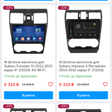
–33%
–33%
Al Штатна магнітола для
Al Штатна магнітола для
Subaru Forester IV 2012-2015
Subaru Impreza 4 Рестайлінг
екран 9" 2/32Gb 4G Wi-Fi
2014-2016 екран 9" 2/32Gb
GPS Top Android
4G Wi-Fi GPS Top Android
Готово до відправки
Готово до відправки
9 310
9 310
₴
₴
13 948 ₴
13 948 ₴
Купити
Купити
–33%
–33%