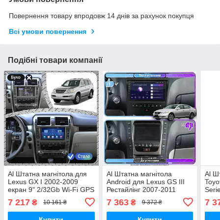
Повернення товару впродовж 14 днів за рахунок покупця
Всі умови повернення
Подібні товари компанії
Al Штатна магнітола для
Al Штатна магнітола
Al Ш
Lexus GX I 2002-2009
Android для Lexus GS III
Toyo
екран 9" 2/32Gb Wi-Fi GPS
Рестайлінг 2007-2011
Seri
Base Android
екран 9" 2/32Gb Wi-Fi GPS
2/32
7 217
7 363
7 3
₴
₴
10 161 ₴
9 372 ₴
Base
Andr
Купити
Купити