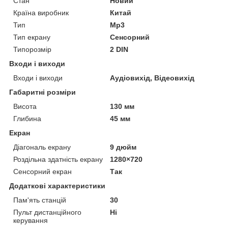
Стан
Новий
Країна виробник
Китай
Тип
Mp3
Тип екрану
Сенсорний
Типорозмір
2 DIN
Входи і виходи
Входи і виходи
Аудіовихід, Відеовихід
Габаритні розміри
Висота
130 мм
Глибина
45 мм
Екран
Діагональ екрану
9 дюйм
Роздільна здатність екрану
1280×720
Сенсорний екран
Так
Додаткові характеристики
Пам'ять станцій
30
Пульт дистанційного
Ні
керування