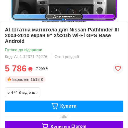
Al Штатна магнітола для Nissan Pathfinder III
2004-2010 екран 9" 2/32Gb Wi-Fi GPS Base
Android
Готово до відправки
Код: AL 1 12371-74276
Опт і роздріб
5 786
₴
7 299 ₴
Економія
1513 ₴
5 474 ₴
від 5 шт.
Купити
або
Купити з