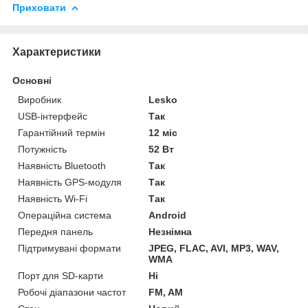
Приховати
Характеристики
Основні
Виробник
Lesko
USB-інтерфейс
Так
Гарантійний термін
12 міс
Потужність
52 Вт
Наявність Bluetooth
Так
Наявність GPS-модуля
Так
Наявність Wi-Fi
Так
Операційна система
Android
Передня панель
Незнімна
Підтримувані формати
JPEG, FLAC, AVI, MP3, WAV,
WMA
Порт для SD-карти
Ні
Робочі діапазони частот
FM, AM