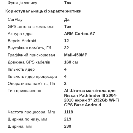
Функція запису
Так
Користувальницькі характеристики
CarPlay
Да
GPS антена в комплекті
Так
Ахітура ядра
ARM Cortex-A7
Версія Android
12
Внутрішня пам'ять, Гб
32
Графічний прискорювач
Mali-450MP
Довжина GPS кабелів
160 см
Кількість ядер
4
Кількість ядер процесора
4
Оперативна пам'ять, ГБ
2
Тип призначення
Al Штатна магнітола для
Nissan Pathfinder III 2004-
2010 екран 9" 2/32Gb Wi-Fi
GPS Base Android
Частота процесора, Мгц
1118
Ширина по низу, мм
219
Ширина, мм
230