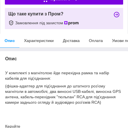
Що таке купити з Пром?
Замовлення під захистом
Опис
Характеристики
Доставка
Оплата
Умови п
Опис
У комплекті з магнітолою йде перехідна рамка та набір
кабелів для під'єднання:
(фішка-адаптер для під'єднання до штатного роз'єму
магнітоли в автомобілі, два виносні USB-кабелі, виносна GPS
антена, кабель-перехідник "тюльпан" RCA для під'єднання
камери заднього огляду й аудіовідео роз'ємів RCA)
Керуйте