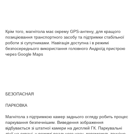
Крім того, магнітола має окрему GPS-антену, для кращого
позиціювання транспортного засобу та підтримки стабільної
роботи зі супутниками. Навігація доступна і в режимі
безпосереднього використання головного Андроїд пристрою
через Google Maps
БЕЗОПАСНАЯ
ПАРКОВКА
Магнітола з підтримкою камер заднього огляду робить процес
паркування безпечнішим. Виведення зображення
відбувається зі штатної камери на дисплей ГК. Паркувальні
лінії на екрані, у режимі реального часу, допоможуть точніше