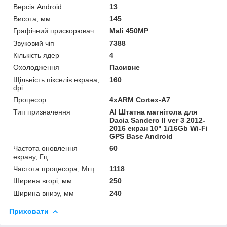
Версія Android
13
Висота, мм
145
Графічний прискорювач
Mali 450MP
Звуковий чіп
7388
Кількість ядер
4
Охолодження
Пасивне
Щільність пікселів екрана,
160
dpi
Процесор
4хARM Cortex-A7
Тип призначення
Al Штатна магнітола для
Dacia Sandero II ver 3 2012-
2016 екран 10" 1/16Gb Wi-Fi
GPS Base Android
Частота оновлення
60
екрану, Гц
Частота процесора, Мгц
1118
Ширина вгорі, мм
250
Ширина внизу, мм
240
Приховати