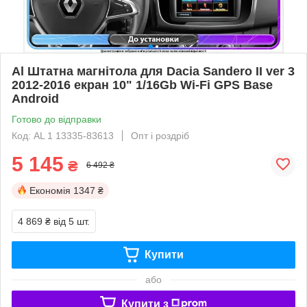
Al Штатна магнітола для Dacia Sandero II ver 3
2012-2016 екран 10" 1/16Gb Wi-Fi GPS Base
Android
Готово до відправки
Код: AL 1 13335-83613
Опт і роздріб
5 145
₴
6 492 ₴
Економія
1347 ₴
4 869 ₴
від 5 шт.
Купити
або
Купити з