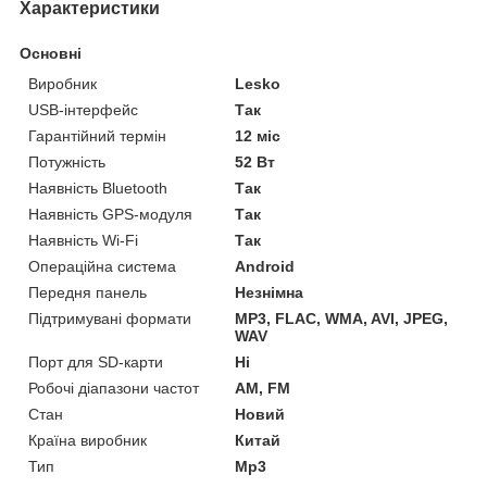
Характеристики
Основні
Виробник
Lesko
USB-інтерфейс
Так
Гарантійний термін
12 міс
Потужність
52 Вт
Наявність Bluetooth
Так
Наявність GPS-модуля
Так
Наявність Wi-Fi
Так
Операційна система
Android
Передня панель
Незнімна
Підтримувані формати
MP3, FLAC, WMA, AVI, JPEG,
WAV
Порт для SD-карти
Ні
Робочі діапазони частот
AM, FM
Стан
Новий
Країна виробник
Китай
Тип
Mp3