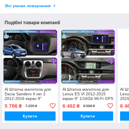
Всі умови повернення
Подібні товари компанії
Al Штатна магнітола для
Al Штатна магнітола для
Al Ш
Dacia Sandero II ver 2
Lexus ES VI 2012-2015
Lexu
2012-2016 екран 9"
екран 9" 1/16Gb Wi-Fi GPS
2015
2/32Gb Wi-Fi GPS Base
Base Android
1/16
5 786
6 462
6 4
₴
₴
7 299 ₴
8 588 ₴
Android
Andr
Купити
Купити