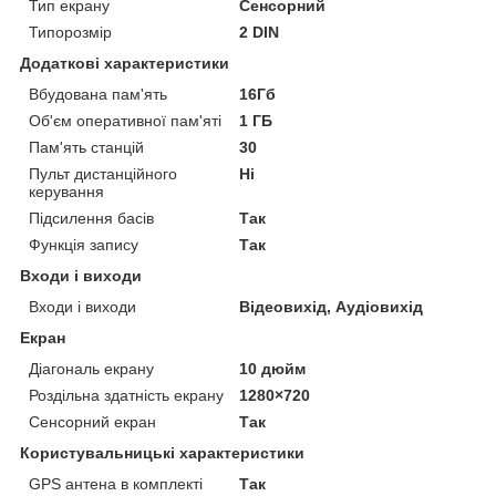
Тип екрану
Сенсорний
Типорозмір
2 DIN
Додаткові характеристики
Вбудована пам'ять
16Гб
Об'єм оперативної пам'яті
1 ГБ
Пам'ять станцій
30
Пульт дистанційного
Ні
керування
Підсилення басів
Так
Функція запису
Так
Входи і виходи
Входи і виходи
Відеовихід, Аудіовихід
Екран
Діагональ екрану
10 дюйм
Роздільна здатність екрану
1280×720
Сенсорний екран
Так
Користувальницькі характеристики
GPS антена в комплекті
Так