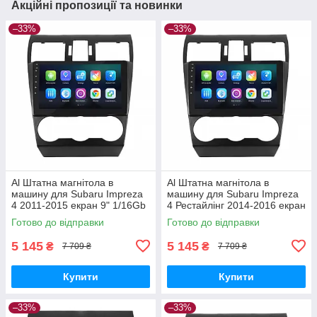
Акційні пропозиції та новинки
–33%
–33%
Al Штатна магнітола в
Al Штатна магнітола в
машину для Subaru Impreza
машину для Subaru Impreza
4 2011-2015 екран 9" 1/16Gb
4 Рестайлінг 2014-2016 екран
Wi-Fi GPS Base
9" 1/16Gb Wi-Fi GPS Base
Готово до відправки
Готово до відправки
5 145
5 145
₴
₴
7 709 ₴
7 709 ₴
Купити
Купити
–33%
–33%