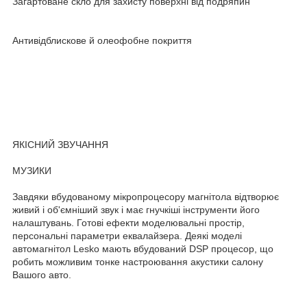
Загартоване скло для захисту поверхні від подряпин
Антивідблискове й олеофобне покриття
ЯКІСНИЙ ЗВУЧАННЯ
МУЗИКИ
Завдяки вбудованому мікропроцесору магнітола відтворює
живий і об'ємніший звук і має гнучкіші інструменти його
налаштувань. Готові ефекти моделювальні простір,
персональні параметри еквалайзера. Деякі моделі
автомагнітол Lesko мають вбудований DSP процесор, що
робить можливим тонке настроювання акустики салону
Вашого авто.