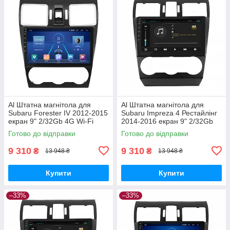
Al Штатна магнітола для
Al Штатна магнітола для
Subaru Forester IV 2012-2015
Subaru Impreza 4 Рестайлінг
екран 9" 2/32Gb 4G Wi-Fi
2014-2016 екран 9" 2/32Gb
GPS Top Android
4G Wi-Fi GPS Top Android
Готово до відправки
Готово до відправки
9 310
9 310
₴
₴
13 948 ₴
13 948 ₴
Купити
Купити
–33%
–33%