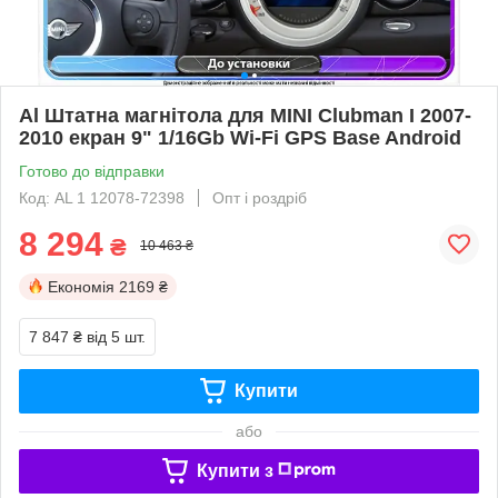
Al Штатна магнітола для MINI Clubman I 2007-
2010 екран 9" 1/16Gb Wi-Fi GPS Base Android
Готово до відправки
Код: AL 1 12078-72398
Опт і роздріб
8 294
₴
10 463 ₴
Економія
2169 ₴
7 847 ₴
від 5 шт.
Купити
або
Купити з