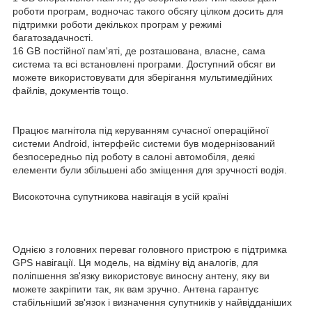
роботи програм, водночас такого обсягу цілком досить для
підтримки роботи декількох програм у режимі
багатозадачності.
16 GB постійної пам'яті, де розташована, власне, сама
система та всі встановлені програми. Доступний обсяг ви
можете використовувати для зберігання мультимедійних
файлів, документів тощо.
Працює магнітола під керуванням сучасної операційної
системи Android, інтерфейс системи був модернізований
безпосередньо під роботу в салоні автомобіля, деякі
елементи були збільшені або зміщення для зручності водія.
Високоточна супутникова навігація в усій країні
Однією з головних переваг головного пристрою є підтримка
GPS навігації. Ця модель, на відміну від аналогів, для
поліпшення зв'язку використовує виносну антену, яку ви
можете закріпити так, як вам зручно. Антена гарантує
стабільніший зв'язок і визначення супутників у найвідданіших