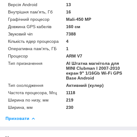
Версія Android
13
Внутрішня пам'ять, Гб
16
Графічний процесор
Mali-450 MP
Довжина GPS кабелів
160 см
Звуковий чіп
7388
Кількість ядер процесора
4
Оперативна пам'ять, ГБ
1
Процесор
ARM V7
Тип призначення
Al Штатна магнітола для
MINI Clubman I 2007-2010
екран 9" 1/16Gb Wi-Fi GPS
Base Android
Тип охолодження
Активний (кулер)
Частота процесора, Мгц
1118
Ширина по низу, мм
219
Ширина, мм
230
Приховати