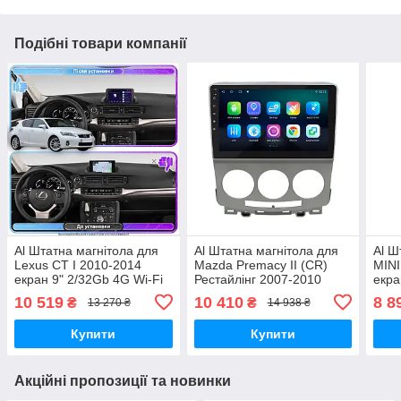
Подібні товари компанії
Al Штатна магнітола для
Al Штатна магнітола для
Al Ш
Lexus CT I 2010-2014
Mazda Premacy II (CR)
MINI
екран 9" 2/32Gb 4G Wi-Fi
Рестайлінг 2007-2010
екра
GPS Top Android
екран 9" 4/64Gb 4G Wi-Fi
Base
10 519
10 410
8 8
₴
₴
13 270 ₴
14 938 ₴
GPS Top
Купити
Купити
Акційні пропозиції та новинки