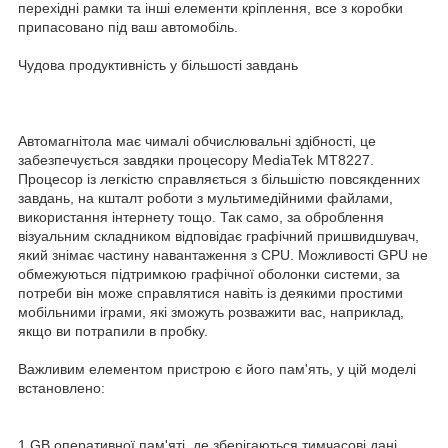
перехідні рамки та інші елементи кріплення, все з коробки
припасовано під ваш автомобіль.
Чудова продуктивність у більшості завдань
Автомагнітола має чималі обчислювальні здібності, це
забезпечується завдяки процесору MediaTek MT8227.
Процесор із легкістю справляється з більшістю повсякденних
завдань, на кшталт роботи з мультимедійними файлами,
використання інтернету тощо. Так само, за оброблення
візуальним складником відповідає графічний пришвидшувач,
який знімає частину навантаження з CPU. Можливості GPU не
обмежуються підтримкою графічної оболонки системи, за
потреби він може справлятися навіть із деякими простими
мобільними іграми, які зможуть розважити вас, наприклад,
якщо ви потрапили в пробку.
Важливим елементом пристрою є його пам'ять, у цій моделі
встановлено:
1 GB оперативної пам'яті, де зберігаються тимчасові дані