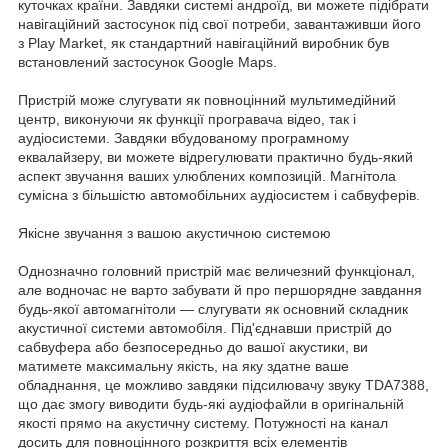
куточках країни. Завдяки системі андроїд, ви можете підібрати
навігаційний застосунок під свої потреби, завантаживши його
з Play Market, як стандартний навігаційний виробник був
встановлений застосунок Google Maps.
Пристрій може слугувати як повноцінний мультимедійний
центр, виконуючи як функції програвача відео, так і
аудіосистеми. Завдяки вбудованому програмному
еквалайзеру, ви можете відрегулювати практично будь-який
аспект звучання ваших улюблених композицій. Магнітола
сумісна з більшістю автомобільних аудіосистем і сабвуферів.
Якісне звучання з вашою акустичною системою
Однозначно головний пристрій має величезний функціонал,
але водночас не варто забувати й про першорядне завдання
будь-якої автомагнітоли — слугувати як основний складник
акустичної системи автомобіля. Під'єднавши пристрій до
сабвуфера або безпосередньо до вашої акустики, ви
матимете максимальну якість, на яку здатне ваше
обладнання, це можливо завдяки підсилювачу звуку TDA7388,
що дає змогу виводити будь-які аудіофайли в оригінальній
якості прямо на акустичну систему. Потужності на канал
досить для повноцінного розкриття всіх елементів