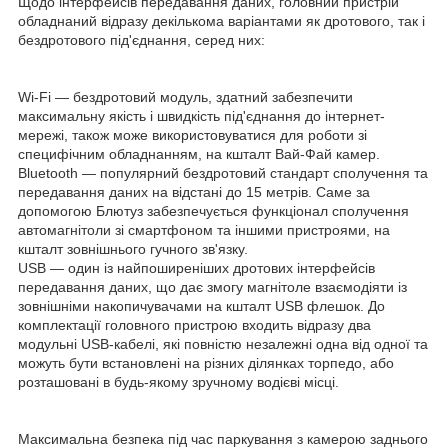
Щодо інтерфейсів передавання даних, головний пристрій
обладнаний відразу декількома варіантами як дротового, так і
бездротового під'єднання, серед них:
Wi-Fi — бездротовий модуль, здатний забезпечити
максимальну якість і швидкість під'єднання до інтернет-
мережі, також може використовуватися для роботи зі
специфічним обладнанням, на кшталт Вай-Фай камер.
Bluetooth — популярний бездротовий стандарт сполучення та
передавання даних на відстані до 15 метрів. Саме за
допомогою Блютуз забезпечується функціонал сполучення
автомагнітоли зі смартфоном та іншими пристроями, на
кшталт зовнішнього гучного зв'язку.
USB — один із найпоширеніших дротових інтерфейсів
передавання даних, що дає змогу магнітоле взаємодіяти із
зовнішніми накопичувачами на кшталт USB флешок. До
комплектації головного пристрою входить відразу два
модульні USB-кабелі, які повністю незалежні одна від одної та
можуть бути встановлені на різних ділянках торпедо, або
розташовані в будь-якому зручному водієві місці.
Максимальна безпека під час паркування з камерою заднього