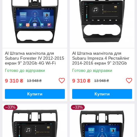
Al Штатна магнітола для
Al Штатна магнітола для
Subaru Forester IV 2012-2015
Subaru Impreza 4 Рестайлінг
екран 9" 2/32Gb 4G Wi-Fi
2014-2016 екран 9" 2/32Gb
GPS Top Android
4G Wi-Fi GPS Top Android
Готово до відправки
Готово до відправки
9 310
9 310
₴
₴
13 948 ₴
13 948 ₴
Купити
Купити
–33%
–33%