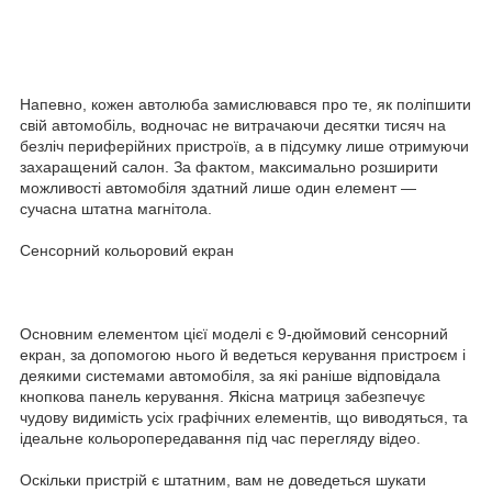
Напевно, кожен автолюба замислювався про те, як поліпшити
свій автомобіль, водночас не витрачаючи десятки тисяч на
безліч периферійних пристроїв, а в підсумку лише отримуючи
захаращений салон. За фактом, максимально розширити
можливості автомобіля здатний лише один елемент —
сучасна штатна магнітола.
Сенсорний кольоровий екран
Основним елементом цієї моделі є 9-дюймовий сенсорний
екран, за допомогою нього й ведеться керування пристроєм і
деякими системами автомобіля, за які раніше відповідала
кнопкова панель керування. Якісна матриця забезпечує
чудову видимість усіх графічних елементів, що виводяться, та
ідеальне кольоропередавання під час перегляду відео.
Оскільки пристрій є штатним, вам не доведеться шукати