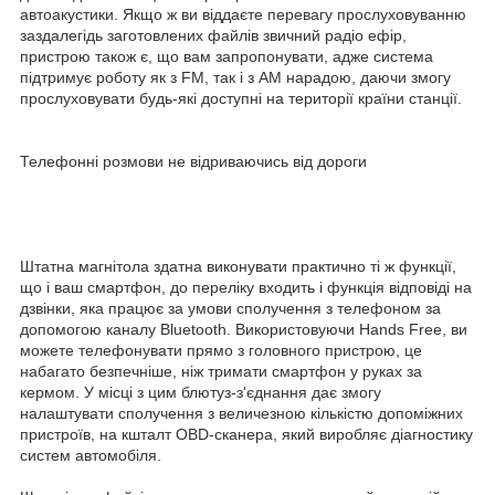
автоакустики. Якщо ж ви віддаєте перевагу прослуховуванню
заздалегідь заготовлених файлів звичний радіо ефір,
пристрою також є, що вам запропонувати, адже система
підтримує роботу як з FM, так і з AM нарадою, даючи змогу
прослуховувати будь-які доступні на території країни станції.
Телефонні розмови не відриваючись від дороги
Штатна магнітола здатна виконувати практично ті ж функції,
що і ваш смартфон, до переліку входить і функція відповіді на
дзвінки, яка працює за умови сполучення з телефоном за
допомогою каналу Bluetooth. Використовуючи Hands Free, ви
можете телефонувати прямо з головного пристрою, це
набагато безпечніше, ніж тримати смартфон у руках за
кермом. У місці з цим блютуз-з'єднання дає змогу
налаштувати сполучення з величезною кількістю допоміжних
пристроїв, на кшталт OBD-сканера, який виробляє діагностику
систем автомобіля.