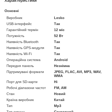
Характеристики
Основні
Виробник
Lesko
USB-інтерфейс
Так
Гарантійний термін
12 міс
Потужність
52 Вт
Наявність Bluetooth
Так
Наявність GPS-модуля
Так
Наявність Wi-Fi
Так
Операційна система
Android
Передня панель
Незнімна
Підтримувані формати
JPEG, FLAC, AVI, MP3, WAV,
WMA
Порт для SD-карти
Ні
Робочі діапазони частот
FM, AM
Стан
Новий
Країна виробник
Китай
Тип
Mp3
Тип екрану
Сенсорний