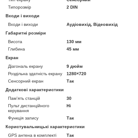
Типорозмір
2 DIN
Входи і виходи
Входи і виходи
Аудіовихід, Відеовихід
Габаритні розміри
Висота
130 мм
Глибина
45 мм
Екран
Діагональ екрану
9 дюйм
Роздільна здатність екрану
1280×720
Сенсорний екран
Так
Додаткові характеристики
Пам'ять станцій
30
Пульт дистанційного
Ні
керування
Функція запису
Так
Користувальницькі характеристики
GPS антена в комплекті
Так