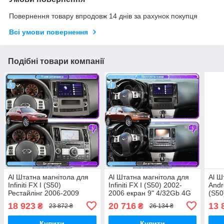
Повернення товару впродовж 14 днів за рахунок покупця
Всі умови повернення
Подібні товари компанії
Al Штатна магнітола для
Al Штатна магнітола для
Al Ш
Infiniti FX I (S50)
Infiniti FX I (S50) 2002-
Andro
Рестайлінг 2006-2009
2006 екран 9" 4/32Gb 4G
(S50
екран 9" 2/32 Gb CarPlay
Wi-Fi GPS Top Android
2009
18 923
20 716
13 
₴
₴
23 872 ₴
26 134 ₴
4G Wi-Fi GPS Prime
Fi G
Android
Купити
Купити