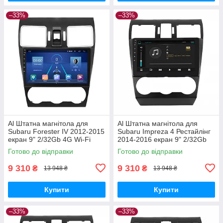
–33%
–33%
Al Штатна магнітола для
Al Штатна магнітола для
Subaru Forester IV 2012-2015
Subaru Impreza 4 Рестайлінг
екран 9" 2/32Gb 4G Wi-Fi
2014-2016 екран 9" 2/32Gb
GPS Top Android
4G Wi-Fi GPS Top Android
Готово до відправки
Готово до відправки
9 310
9 310
₴
₴
13 948 ₴
13 948 ₴
Купити
Купити
–33%
–33%