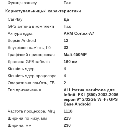
Функція запису
Так
Користувальницькі характеристики
CarPlay
Да
GPS антена в комплекті
Так
Ахітура ядра
ARM Cortex-A7
Версія Android
12
Внутрішня пам'ять, Гб
32
Графічний прискорювач
Mali-450MP
Довжина GPS кабелів
160 см
Кількість ядер
4
Кількість ядер процесора
4
Оперативна пам'ять, ГБ
2
Тип призначення
Al Штатна магнітола для
Infiniti FX I (S50) 2002-2006
екран 9" 2/32Gb Wi-Fi GPS
Base Android
Частота процесора, Мгц
1118
Ширина по низу, мм
219
Ширина, мм
230