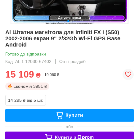
Al Штатна магнітола для Infiniti FX I (S50)
2002-2006 екран 9" 2/32Gb Wi-Fi GPS Base
Android
Готово до відправки
Код: AL 1 12030-67402
Опт і роздріб
15 109
₴
19 060 ₴
Економія
3951 ₴
14 295 ₴
від 5 шт.
Купити
або
Купити з