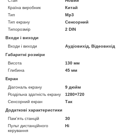
Стан
Новий
Країна виробник
Китай
Тип
Mp3
Тип екрану
Сенсорний
Типорозмір
2 DIN
Входи і виходи
Входи і виходи
Аудіовихід, Відеовихід
Габаритні розміри
Висота
130 мм
Глибина
45 мм
Екран
Діагональ екрану
9 дюйм
Роздільна здатність екрану
1280×720
Сенсорний екран
Так
Додаткові характеристики
Пам'ять станцій
30
Пульт дистанційного
Ні
керування