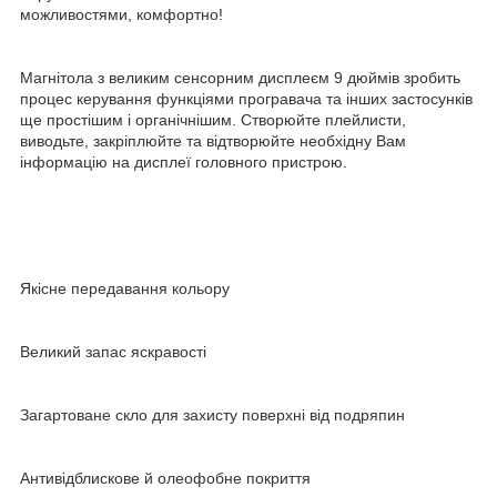
можливостями, комфортно!
Магнітола з великим сенсорним дисплеєм 9 дюймів зробить
процес керування функціями програвача та інших застосунків
ще простішим і органічнішим. Створюйте плейлисти,
виводьте, закріплюйте та відтворюйте необхідну Вам
інформацію на дисплеї головного пристрою.
Якісне передавання кольору
Великий запас яскравості
Загартоване скло для захисту поверхні від подряпин
Антивідблискове й олеофобне покриття