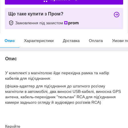
Що таке купити з Пром?
Замовлення під захистом
Опис
Характеристики
Доставка
Оплата
Умови п
Опис
У комплекті з магнітолою йде перехідна рамка та набір
кабелів для під'єднання:
(фішка-адаптер для під'єднання до штатного роз'єму
магнітоли в автомобілі, два виносні USB-кабелі, виносна GPS
антена, кабель-перехідник "тюльпан" RCA для під'єднання
камери заднього огляду й аудіовідео роз'ємів RCA)
Керуйте