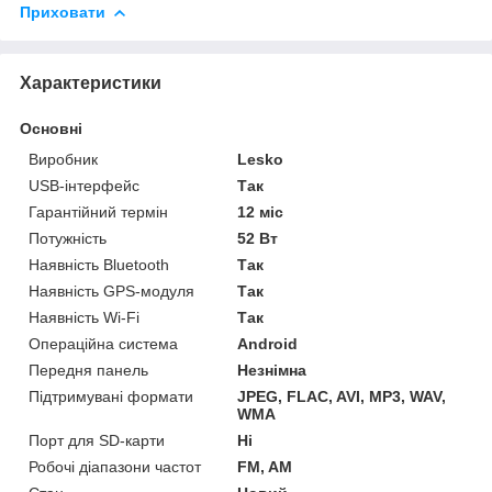
Приховати
Характеристики
Основні
Виробник
Lesko
USB-інтерфейс
Так
Гарантійний термін
12 міс
Потужність
52 Вт
Наявність Bluetooth
Так
Наявність GPS-модуля
Так
Наявність Wi-Fi
Так
Операційна система
Android
Передня панель
Незнімна
Підтримувані формати
JPEG, FLAC, AVI, MP3, WAV,
WMA
Порт для SD-карти
Ні
Робочі діапазони частот
FM, AM