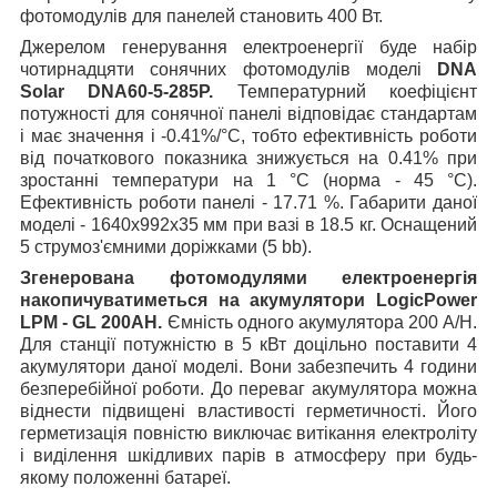
фотомодулів для панелей становить 400 Вт.
Джерелом генерування електроенергії буде набір
чотирнадцяти сонячних фотомодулів моделі
DNA
Solar DNA60-5-285P.
Температурний коефіцієнт
потужності для сонячної панелі відповідає стандартам
і має значення і -0.41%/°C, тобто ефективність роботи
від початкового показника знижується на 0.41% при
зростанні температури на 1 °C (норма - 45 °C).
Ефективність роботи панелі - 17.71 %. Габарити даної
моделі - 1640x992x35 мм при вазі в 18.5 кг. Оснащений
5 струмоз'ємними доріжками (5 bb).
Згенерована фотомодулями електроенергія
накопичуватиметься на акумулятори LogicPower
LPM - GL 200AH.
Ємність одного акумулятора 200 A/H.
Для станції потужністю в 5 кВт доцільно поставити 4
акумулятори даної моделі. Вони забезпечить 4 години
безперебійної роботи. До переваг акумулятора можна
віднести підвищені властивості герметичності. Його
герметизація повністю виключає витікання електроліту
і виділення шкідливих парів в атмосферу при будь-
якому положенні батареї.