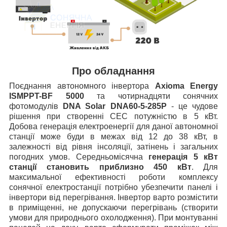
Про обладнання
Поєднання автономного інвертора
Axioma Energy
ISMPPT-BF 5000
та чотирнадцяти сонячних
фотомодулів
DNA Solar DNA60-5-285P
- це чудове
рішення при створенні СЕС потужністю в 5 кВт.
Добова генерація електроенергії для даної автономної
станції може буди в межах від 12 до 38 кВт, в
залежності від рівня інсоляції, затінень і загальних
погодних умов. Середньомісячна
генерація 5 кВт
станції становить приблизно 450 кВт
. Для
максимальної ефективності роботи комплексу
сонячної електростанції потрібно убезпечити панелі і
інвертори від перегрівання. Інвертор варто розмістити
в приміщенні, не допускаючи перегрівань (створити
умови для природнього охолодження). При монтуванні