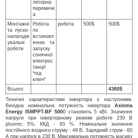
ляторна
перемичк
а
Монтажні
Робота
робота
500$
500$
та пуско-
по
налагодж
встановл
увальні
енню та
роботи
запуску
сонячної
електрос
танції
*під
ключ*
Всього
4360$
Технічні характеристики інвертора є наступними.
Вихідна номінальна потужність інвертора
Axioma
Energy ISMPPT-BF 500
0 становить 5 кВт. Значення
напруги при інверторному режимі роботи 230 В
plusmn; 5%. ККД - 93 %. Номінальне значення
постійного вхідного струму - 48 В. Зарядний струм - 60
А при напрузі в 230 В. Максимальна потужність масиву