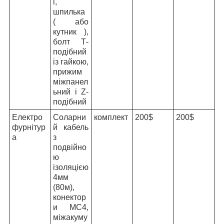
і,
шпилька
( або
кутник ),
болт Т-
подібний
із гайкою,
прижим
міжпанел
ьний і Z-
подібний
Електро
Cоларни
комплект
200$
200$
фурнітур
й кабель
а
з
подвійно
ю
ізоляцією
4мм
(80м),
конектор
и МС4,
міжакуму