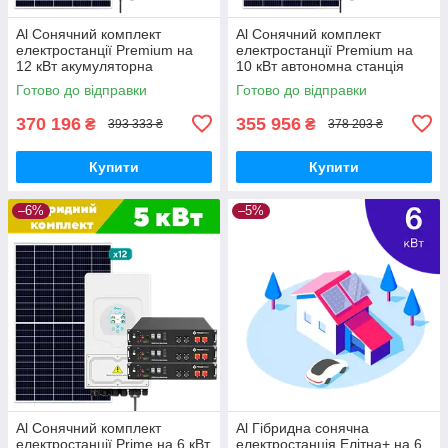
Al Сонячний комплект
Al Сонячний комплект
електростанції Premium на
електростанції Premium на
12 кВт акумуляторна
10 кВт автономна станція
резервна система
резервного живлення з АКБ
Готово до відправки
Готово до відправки
безперебійного живлення
СЕС
370 196
355 956
₴
₴
393 333 ₴
378 203 ₴
Купити
Купити
–6%
–5%
Al Сонячний комплект
Al Гібридна сонячна
електростанції Prime на 6 кВт
електростанція Елітна+ на 6