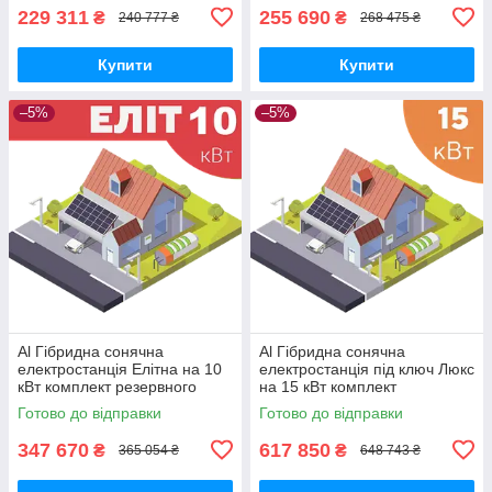
229 311
255 690
₴
₴
240 777 ₴
268 475 ₴
Купити
Купити
–5%
–5%
Al Гібридна сонячна
Al Гібридна сонячна
електростанція Елітна на 10
електростанція під ключ Люкс
кВт комплект резервного
на 15 кВт комплект
живлення для дому з АКБ та
резервного живлення для
Готово до відправки
Готово до відправки
панелями
дому з АКБ
347 670
617 850
₴
₴
365 054 ₴
648 743 ₴