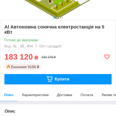
Al Автономна сонячна електростанція на 5
кВт
Готово до відправки
Код: AL _SE_404
Опт і роздріб
183 120
₴
192 276 ₴
Економія
9156 ₴
Купити
Опис
Характеристики
Доставка
Оплата
Умови п
Опис