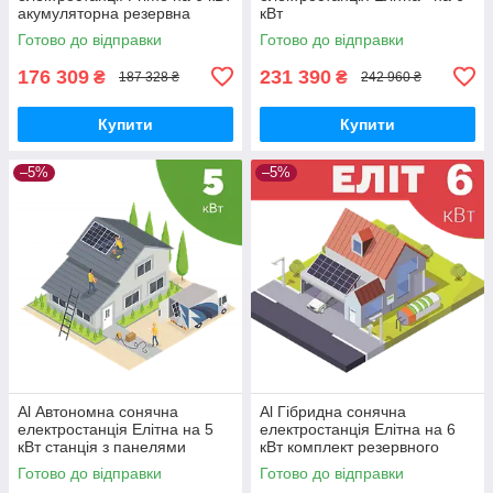
акумуляторна резервна
кВт
система безперебійного
Готово до відправки
Готово до відправки
живлення
176 309
231 390
₴
₴
187 328 ₴
242 960 ₴
Купити
Купити
–5%
–5%
Al Автономна сонячна
Al Гібридна сонячна
електростанція Елітна на 5
електростанція Елітна на 6
кВт станція з панелями
кВт комплект резервного
батареями та акумулятором
живлення для дому з АКБ та
Готово до відправки
Готово до відправки
для будинку
панелями