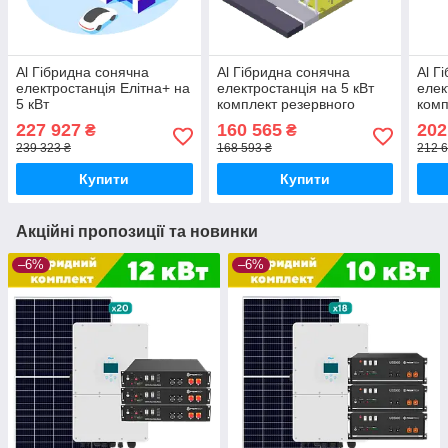
Al Гібридна сонячна
Al Гібридна сонячна
Al Г
електростанція Елітна+ на
електростанція на 5 кВт
елек
5 кВт
комплект резервного
комп
живлення для дому з АКБ
живл
227 927
160 565
202
₴
₴
та панелями
та п
239 323 ₴
168 593 ₴
212 6
Купити
Купити
Акційні пропозиції та новинки
–6%
–6%