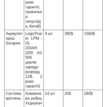
роки
гарантії,
правильн
а
синусоїд
а, Китай)
Акумулят
LogicPow
4 шт
390$
1560$
орна
er LPM -
батарея
GL
200AH
(200 А/г,
500
циклів
заряду/
розряду,
12В, 2
роки
гарантії)
Система
Алюмініє
14 шт
20$
280$
кріплень
ва рейка,
з'єднувач