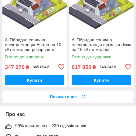
Al Гібридна сонячна
Al Гібридна сонячна
електростанція Елітна на 10
електростанція під ключ Люкс
кВт комплект резервного
на 15 кВт комплект
живлення для дому з АКБ та
резервного живлення для
Готово до відправки
Готово до відправки
панелями
дому з АКБ
347 670
617 850
₴
₴
365 054 ₴
648 743 ₴
Купити
Купити
Показати ще
Про нас
99% позитивних з 230 відгуків за рік