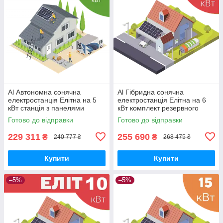
Al Автономна сонячна
Al Гібридна сонячна
електростанція Елітна на 5
електростанція Елітна на 6
кВт станція з панелями
кВт комплект резервного
батареями та акумулятором
живлення для дому з АКБ та
Готово до відправки
Готово до відправки
для будинку
панелями
229 311
255 690
₴
₴
240 777 ₴
268 475 ₴
Купити
Купити
–5%
–5%