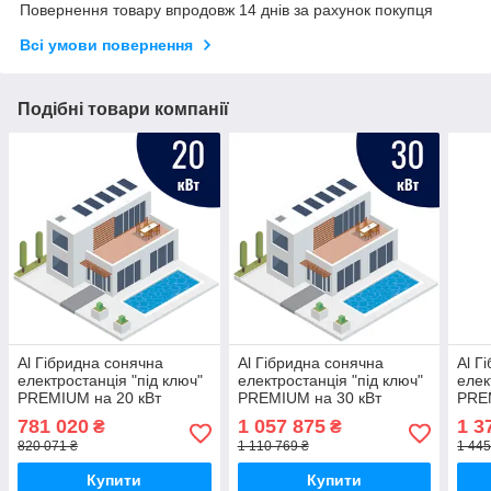
Повернення товару впродовж 14 днів за рахунок покупця
Всі умови повернення
Подібні товари компанії
Al Гібридна сонячна
Al Гібридна сонячна
Al Г
електростанція "під ключ"
електростанція "під ключ"
елек
PREMIUM на 20 кВт
PREMIUM на 30 кВт
PRE
781 020
1 057 875
1 3
₴
₴
820 071 ₴
1 110 769 ₴
1 445
Купити
Купити