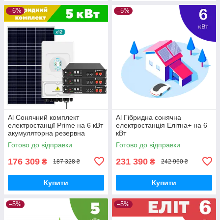
–6%
–5%
Al Сонячний комплект
Al Гібридна сонячна
електростанції Prime на 6 кВт
електростанція Елітна+ на 6
акумуляторна резервна
кВт
система безперебійного
Готово до відправки
Готово до відправки
живлення
176 309
231 390
₴
₴
187 328 ₴
242 960 ₴
Купити
Купити
–5%
–5%