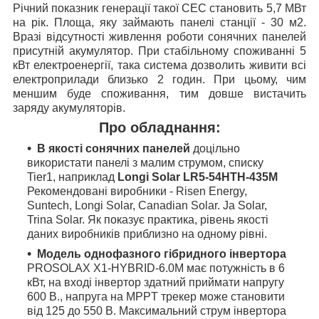
Річний показник генерації такої СЕС становить 5,7 МВт
на рік. Площа, яку займають панелі станції - 30 м2.
Вразі відсутності живлення роботи сонячних панелей
присутній акумулятор. При стабільному споживанні 5
кВт електроенергії, така система дозволить живити всі
електроприлади близько 2 годин. При цьому, чим
меншим буде споживання, тим довше вистачить
заряду акумуляторів.
Про обладнання:
В якості сонячних панелей
доцільно
використати панелі з малим струмом, списку
Tier1, наприклад
Longi Solar LR5-54HTH-435M
Рекомендовані виробники - Risen Energy,
Suntech, Longi Solar, Canadian Solar. Ja Solar,
Trina Solar. Як показує практика, рівень якості
даних виробників приблизно на одному рівні.
Модель однофазного гібридного інвертора
PROSOLAX X1-HYBRID-6.0M має потужність в 6
кВт, на вході інвертор здатний приймати напругу
600 В., напруга на МРРT трекер може становити
від 125 до 550 В. Максимальний струм інвертора