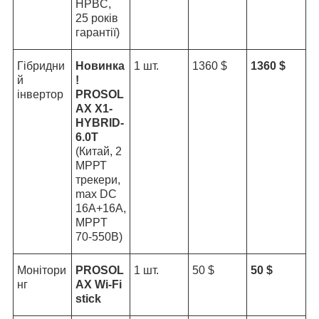
HPBC,
25 років
гарантії)
Гібридни
Новинка
1 шт.
1360 $
1360 $
й
!
інвертор
PROSOL
AX X1-
HYBRID-
6.0T
(Китай, 2
МРРТ
трекери,
max DC
16A+16A,
MPPT
70-550B)
Монітори
PROSOL
1 шт.
50 $
50 $
нг
AX Wi-Fi
stick