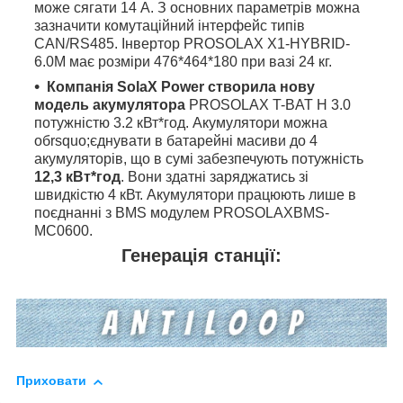
може сягати 14 А. З основних параметрів можна
зазначити комутаційний інтерфейс типів
CAN/RS485. Інвертор PROSOLAX X1-HYBRID-
6.0M має розміри 476*464*180 при вазі 24 кг.
Компанія SolaX Power створила нову
модель акумулятора
PROSOLAX T-BAT H 3.0
потужністю 3.2 кВт*год. Акумулятори можна
обrsquo;єднувати в батарейні масиви до 4
акумуляторів, що в сумі забезпечують потужність
12,3 кВт*год
. Вони здатні заряджатись зі
швидкістю 4 кВт. Акумулятори працюють лише в
поєднанні з BMS модулем PROSOLAXBMS-
МС0600.
Генерація станції:
Приховати