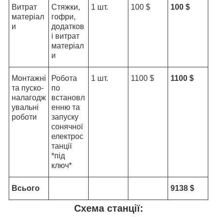
Витрат
Стяжки,
1 шт.
100 $
100 $
матеріал
гофри,
и
додатков
і витрат
матеріал
и
Монтажні
Робота
1 шт.
1100 $
1100 $
та пуско-
по
налагодж
встановл
увальні
енню та
роботи
запуску
сонячної
електрос
танції
*під
ключ*
Всього
9138 $
Схема станції: