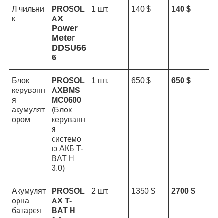
Лічильни
PROSOL
1 шт.
140 $
140 $
X
к
A
Power
Meter
DDSU66
6
Блок
PROSOL
1 шт.
650 $
650 $
керуванн
AXBMS-
я
МС0600
акумулят
(Блок
ором
керуванн
я
системо
ю АКБ T-
BAT H
3.0)
Акумулят
PROSOL
2 шт.
1350 $
2700 $
орна
AX T-
батарея
BAT H