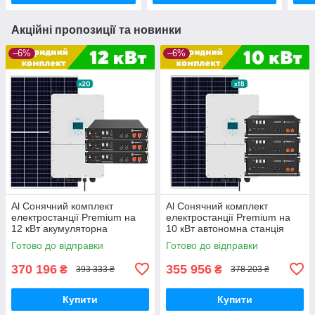
Акційні пропозиції та новинки
–6%
–6%
Al Сонячний комплект
Al Сонячний комплект
електростанції Premium на
електростанції Premium на
12 кВт акумуляторна
10 кВт автономна станція
резервна система
резервного живлення з АКБ
Готово до відправки
Готово до відправки
безперебійного живлення
СЕС
370 196
355 956
₴
₴
393 333 ₴
378 203 ₴
Купити
Купити