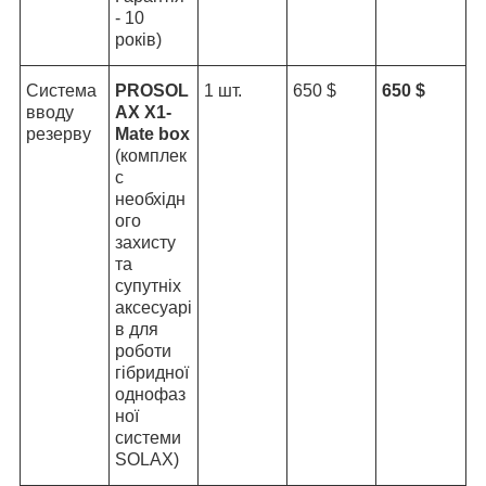
- 10
років)
Система
PROSOL
1 шт.
650 $
650 $
вводу
AX X1-
резерву
Mate box
(комплек
с
необхідн
ого
захисту
та
супутніх
аксесуарі
в для
роботи
гібридної
однофаз
ної
системи
SOLAX)