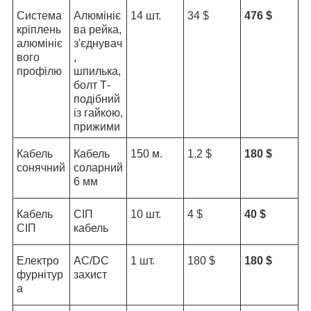
Система
Алюмініє
14 шт.
34 $
476 $
кріплень
ва рейка,
алюмініє
з'єднувач
вого
,
профілю
шпилька,
болт Т-
подібний
із гайкою,
прижими
Кабель
Кабель
150 м.
1.2 $
180 $
сонячний
соларний
6 мм
Кабель
СІП
10 шт.
4 $
40 $
СІП
кабель
Електро
AC/DC
1 шт.
180 $
180 $
фурнітур
захист
а