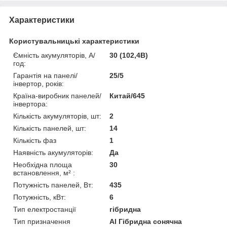
Характеристики
Користувальницькі характеристики
Ємність акумуляторів, А/
30 (102,4В)
год:
Гарантія на панелі/
25/5
інвертор, років:
Країна-виробник панелей/
Китай/645
інвертора:
Кількість акумуляторів, шт:
2
Кількість панелей, шт:
14
Кількість фаз
1
Наявність акумуляторів:
Да
Необхідна площа
30
встановлення, м² :
Потужність панелей, Вт:
435
Потужність, кВт:
6
Тип електростанції
гібридна
Тип призначення
Al Гібридна сонячна