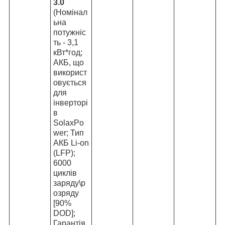
3.0
(Номінал
ьна
потужніс
ть - 3,1
кВт*год;
АКБ, що
використ
овується
для
інверторі
в
SolaxPo
wer; Тип
АКБ Li-on
(LFP);
6000
циклів
заряду\р
озряду
[90%
DOD];
Гарантія