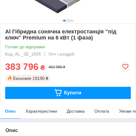
Al Гібридна сонячна електростанція "під
ключ" Premium на 6 кВт (1 фаза)
Готово до відправки
Код: AL _SE_1505
Опт і роздріб
383 796
₴
402 986 ₴
Економія
19190 ₴
Купити
Опис
Характеристики
Доставка
Оплата
Умови п
Опис