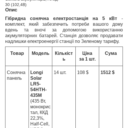
30 (102,4В)
Опис
Гібридна сонячна електростанція на 5 кВт
-
комплект, який забезпечить потреби вашого дому
вдень та вночі за допомогою використанню
акумуляторних батарей. Станція дозволяє продавати
надлишки електроенергії станції по Зеленому тарифу.
Товар
Модель
Кількіст
Ціна
Сума
ь
за 1 шт.
Сонячна
Longi
14 шт.
108
$
1512 $
панель
Solar
LR5-
54HTH-
435M
(435 Вт,
монокрис
тал, ККД
22,3%,
Half-Cell,