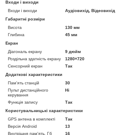
Входи і виходи
Входи і виходи
Аудіовихід, Відеовихід
Габаритні розміри
Висота
130 мм
Глибина
45 мм
Екран
Діагональ екрану
9 дюйм
Роздільна здатність екрану
1280×720
Сенсорний екран
Так
Додаткові характеристики
Пам'ять станцій
30
Пульт дистанційного
Ні
керування
Функція запису
Так
Користувальницькі характеристики
GPS антена в комплекті
Так
Версія Android
13
Внутрішня пам'ять, Гб
16