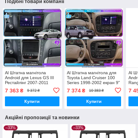
Подібні товари компанії
Al Штатна магнітола
Al Штатна магнітола для
Al Ш
Android для Lexus GS III
Toyota Land Cruiser 100
Andr
Рестайлінг 2007-2011
Series 1998-2002 екран 9"
Rang
екран 9" 2/32Gb Wi-Fi GPS
2/32Gb Wi-Fi GPS Base
2009
7 363
7 374
7 4
₴
₴
9 372 ₴
10 383 ₴
Base
Android
Fi G
Купити
Купити
Акційні пропозиції та новинки
–33%
–33%