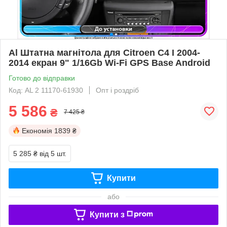
Al Штатна магнітола для Citroen C4 I 2004-
2014 екран 9" 1/16Gb Wi-Fi GPS Base Android
Готово до відправки
Код: AL 2 11170-61930
Опт і роздріб
5 586
₴
7 425 ₴
Економія
1839 ₴
5 285 ₴
від 5 шт.
Купити
або
Купити з