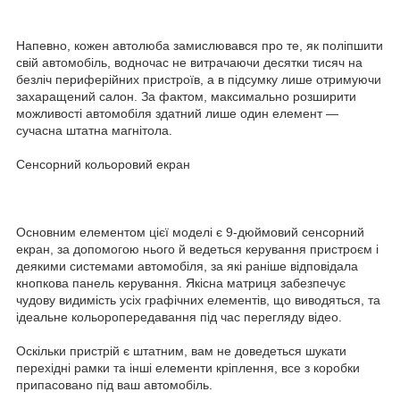
Напевно, кожен автолюба замислювався про те, як поліпшити
свій автомобіль, водночас не витрачаючи десятки тисяч на
безліч периферійних пристроїв, а в підсумку лише отримуючи
захаращений салон. За фактом, максимально розширити
можливості автомобіля здатний лише один елемент —
сучасна штатна магнітола.
Сенсорний кольоровий екран
Основним елементом цієї моделі є 9-дюймовий сенсорний
екран, за допомогою нього й ведеться керування пристроєм і
деякими системами автомобіля, за які раніше відповідала
кнопкова панель керування. Якісна матриця забезпечує
чудову видимість усіх графічних елементів, що виводяться, та
ідеальне кольоропередавання під час перегляду відео.
Оскільки пристрій є штатним, вам не доведеться шукати
перехідні рамки та інші елементи кріплення, все з коробки
припасовано під ваш автомобіль.