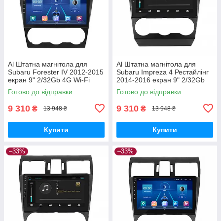
Al Штатна магнітола для
Al Штатна магнітола для
Subaru Forester IV 2012-2015
Subaru Impreza 4 Рестайлінг
екран 9" 2/32Gb 4G Wi-Fi
2014-2016 екран 9" 2/32Gb
GPS Top Android
4G Wi-Fi GPS Top Android
Готово до відправки
Готово до відправки
9 310
9 310
₴
₴
13 948 ₴
13 948 ₴
Купити
Купити
–33%
–33%