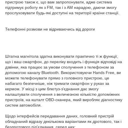
пристрою також є, що вам запропонувати, адже система
підтримує роботу як з FM, так і з AM нарадою, даючи змогу
прослуховувати будь-які доступні на території країни станції.
Телефонні розмови не відриваючись від дороги
Штатна магнітола здатна виконувати практично ті ж функції,
що і ваш смартфон, до переліку входить і функція відповіді на
дзвінки, яка працює за умови сполучення з телефоном за
допомогою каналу Bluetooth. Використовуючи Hands Free, ви
можете телефонувати прямо з головного пристрою, це
набагато безпечніше, ніж тримати смартфон у руках за
кермом. У місці з цим блютуз-з'єднання дає змогу
налаштувати сполучення з величезною кількістю допоміжних
пристроїв, на кшталт OBD-сканера, який виробляє діагностику
систем автомобіля.
Щодо інтерфейсів передавання даних, головний пристрій
обладнаний відразу декількома варіантами як дротового, так і
бездротового під'єднання, серед них: