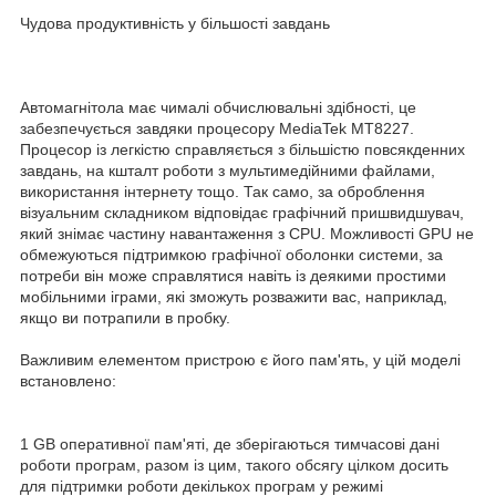
Чудова продуктивність у більшості завдань
Автомагнітола має чималі обчислювальні здібності, це
забезпечується завдяки процесору MediaTek MT8227.
Процесор із легкістю справляється з більшістю повсякденних
завдань, на кшталт роботи з мультимедійними файлами,
використання інтернету тощо. Так само, за оброблення
візуальним складником відповідає графічний пришвидшувач,
який знімає частину навантаження з CPU. Можливості GPU не
обмежуються підтримкою графічної оболонки системи, за
потреби він може справлятися навіть із деякими простими
мобільними іграми, які зможуть розважити вас, наприклад,
якщо ви потрапили в пробку.
Важливим елементом пристрою є його пам'ять, у цій моделі
встановлено:
1 GB оперативної пам'яті, де зберігаються тимчасові дані
роботи програм, разом із цим, такого обсягу цілком досить
для підтримки роботи декількох програм у режимі