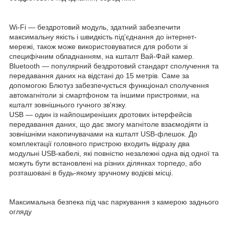
Wi-Fi — бездротовий модуль, здатний забезпечити
максимальну якість і швидкість під'єднання до інтернет-
мережі, також може використовуватися для роботи зі
специфічним обладнанням, на кшталт Вай-Фай камер.
Bluetooth — популярний бездротовий стандарт сполучення та
передавання даних на відстані до 15 метрів. Саме за
допомогою Блютуз забезпечується функціонал сполучення
автомагнітоли зі смартфоном та іншими пристроями, на
кшталт зовнішнього гучного зв'язку.
USB — один із найпоширеніших дротових інтерфейсів
передавання даних, що дає змогу магнітоле взаємодіяти із
зовнішніми накопичувачами на кшталт USB-флешок. До
комплектації головного пристрою входить відразу два
модульні USB-кабелі, які повністю незалежні одна від одної та
можуть бути встановлені на різних ділянках торпедо, або
розташовані в будь-якому зручному водієві місці.
Максимальна безпека під час паркування з камерою заднього
огляду