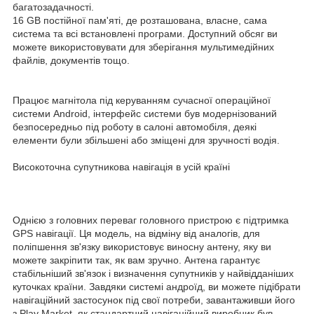
багатозадачності.
16 GB постійної пам'яті, де розташована, власне, сама
система та всі встановлені програми. Доступний обсяг ви
можете використовувати для зберігання мультимедійних
файлів, документів тощо.
Працює магнітола під керуванням сучасної операційної
системи Android, інтерфейс системи був модернізований
безпосередньо під роботу в салоні автомобіля, деякі
елементи були збільшені або зміщені для зручності водія.
Високоточна супутникова навігація в усій країні
Однією з головних переваг головного пристрою є підтримка
GPS навігації. Ця модель, на відміну від аналогів, для
поліпшення зв'язку використовує виносну антену, яку ви
можете закріпити так, як вам зручно. Антена гарантує
стабільніший зв'язок і визначення супутників у найвідданіших
куточках країни. Завдяки системі андроїд, ви можете підібрати
навігаційний застосунок під свої потреби, завантаживши його
з Play Market, як стандартний навігаційний виробник був