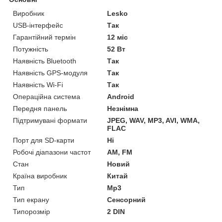
Виробник
Lesko
USB-інтерфейс
Так
Гарантійний термін
12 міс
Потужність
52 Вт
Наявність Bluetooth
Так
Наявність GPS-модуля
Так
Наявність Wi-Fi
Так
Операційна система
Android
Передня панель
Незнімна
Підтримувані формати
JPEG, WAV, MP3, AVI, WMA,
FLAC
Порт для SD-карти
Ні
Робочі діапазони частот
AM, FM
Стан
Новий
Країна виробник
Китай
Тип
Mp3
Тип екрану
Сенсорний
Типорозмір
2 DIN