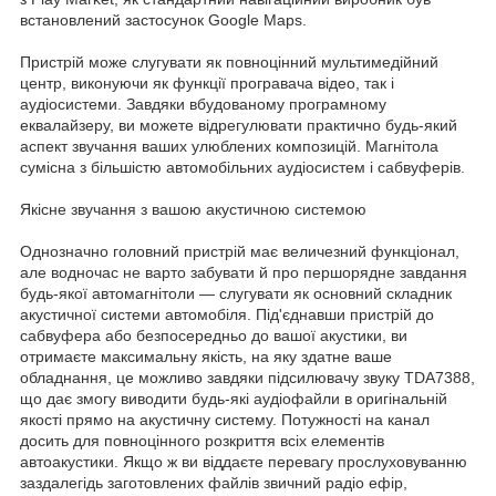
встановлений застосунок Google Maps.
Пристрій може слугувати як повноцінний мультимедійний
центр, виконуючи як функції програвача відео, так і
аудіосистеми. Завдяки вбудованому програмному
еквалайзеру, ви можете відрегулювати практично будь-який
аспект звучання ваших улюблених композицій. Магнітола
сумісна з більшістю автомобільних аудіосистем і сабвуферів.
Якісне звучання з вашою акустичною системою
Однозначно головний пристрій має величезний функціонал,
але водночас не варто забувати й про першорядне завдання
будь-якої автомагнітоли — слугувати як основний складник
акустичної системи автомобіля. Під'єднавши пристрій до
сабвуфера або безпосередньо до вашої акустики, ви
отримаєте максимальну якість, на яку здатне ваше
обладнання, це можливо завдяки підсилювачу звуку TDA7388,
що дає змогу виводити будь-які аудіофайли в оригінальній
якості прямо на акустичну систему. Потужності на канал
досить для повноцінного розкриття всіх елементів
автоакустики. Якщо ж ви віддаєте перевагу прослуховуванню
заздалегідь заготовлених файлів звичний радіо ефір,