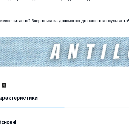
имкне питання? Зверніться за допомогою до нашого консультанта!
арактеристики
Основні