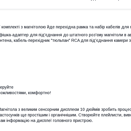
 комплекті з магнітолою йде перехідна рамка та набір кабелів для 
фішка-адаптер для під'єднання до штатного роз'єму магнітоли в а
нтена, кабель-перехідник "тюльпан" RCA для під'єднання камери з
еруйте
ожливостями, комфортно!
агнітола з великим сенсорним дисплеєм 10 дюймів зробить процес
астосунків ще простішим і органічнішим. Створюйте плейлисти, ви
ам інформацію на дисплеї головного пристрою.