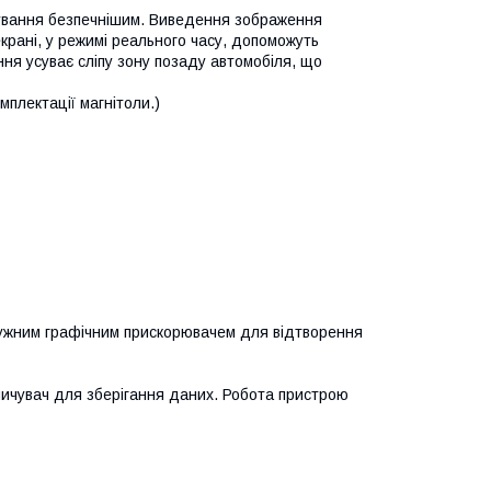
кування безпечнішим. Виведення зображення
екрані, у режимі реального часу, допоможуть
ння усуває сліпу зону позаду автомобіля, що
плектації магнітоли.)
тужним графічним прискорювачем для відтворення
опичувач для зберігання даних. Робота пристрою