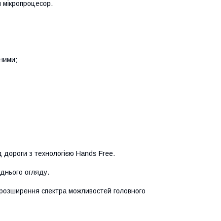
й мікропроцесор.
ними;
д дороги з технологією Hands Free.
аднього огляду.
а розширення спектра можливостей головного