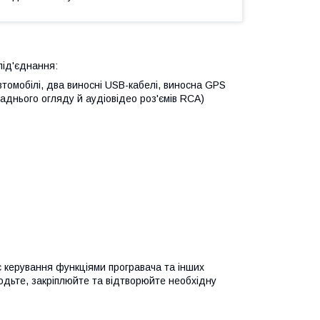
під'єднання:
втомобілі, два виносні USB-кабелі, виносна GPS
аднього огляду й аудіовідео роз'ємів RCA)
 керування функціями програвача та інших
водьте, закріплюйте та відтворюйте необхідну