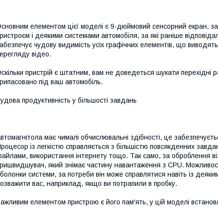
сновним елементом цієї моделі є 9-дюймовий сенсорний екран, з
ристроєм і деякими системами автомобіля, за які раніше відповіда
абезпечує чудову видимість усіх графічних елементів, що виводят
ерегляду відео.
скільки пристрій є штатним, вам не доведеться шукати перехідні ра
рипасовано під ваш автомобіль.
удова продуктивність у більшості завдань
втомагнітола має чималі обчислювальні здібності, це забезпечує
роцесор із легкістю справляється з більшістю повсякденних завда
айлами, використання інтернету тощо. Так само, за оброблення в
ришвидшувач, який знімає частину навантаження з CPU. Можливос
болонки системи, за потреби він може справлятися навіть із деяки
озважити вас, наприклад, якщо ви потрапили в пробку.
ажливим елементом пристрою є його пам'ять, у цій моделі встанов