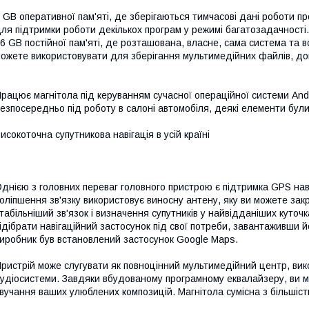
 GB оперативної пам'яті, де зберігаються тимчасові дані роботи пр
ля підтримки роботи декількох програм у режимі багатозадачності.
6 GB постійної пам'яті, де розташована, власне, сама система та в
ожете використовувати для зберігання мультимедійних файлів, до
рацює магнітола під керуванням сучасної операційної системи And
езпосередньо під роботу в салоні автомобіля, деякі елементи були 
исокоточна супутникова навігація в усій країні
днією з головних переваг головного пристрою є підтримка GPS навіг
оліпшення зв'язку використовує виносну антену, яку ви можете закр
табільніший зв'язок і визначення супутників у найвідданіших куточ
ідібрати навігаційний застосунок під свої потреби, завантаживши й
иробник був встановлений застосунок Google Maps.
ристрій може слугувати як повноцінний мультимедійний центр, вико
удіосистеми. Завдяки вбудованому програмному еквалайзеру, ви м
вучання ваших улюблених композицій. Магнітола сумісна з більшіст