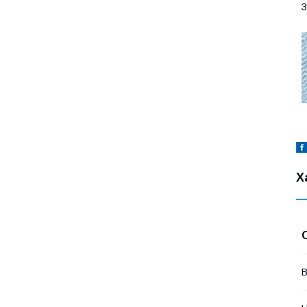
З
Х
В