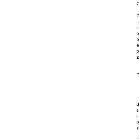
Я
О
з
п
о
о
е
р
д
Т
Ш
в
H
р
д