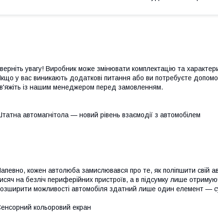
верніть увагу! Виробник може змінювати комплектацію та характе
кщо у вас виникають додаткові питання або ви потребуєте допомог
в'яжіть із нашим менеджером перед замовленням.
татна автомагнітола — новий рівень взаємодії з автомобілем
апевно, кожен автолюба замислювався про те, як поліпшити свій а
исяч на безліч периферійних пристроїв, а в підсумку лише отрим
озширити можливості автомобіля здатний лише один елемент — су
енсорний кольоровий екран