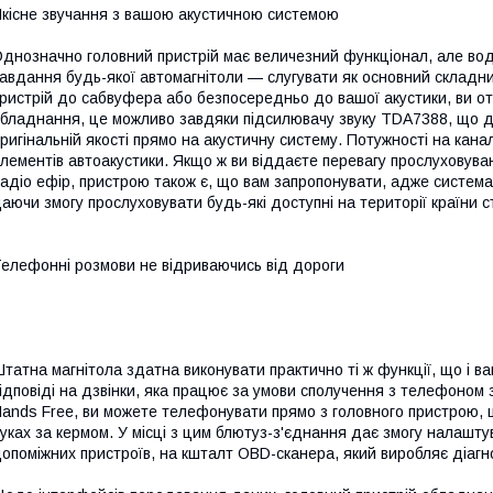
кісне звучання з вашою акустичною системою
днозначно головний пристрій має величезний функціонал, але во
авдання будь-якої автомагнітоли — слугувати як основний складни
ристрій до сабвуфера або безпосередньо до вашої акустики, ви от
бладнання, це можливо завдяки підсилювачу звуку TDA7388, що д
ригінальній якості прямо на акустичну систему. Потужності на кана
лементів автоакустики. Якщо ж ви віддаєте перевагу прослуховув
адіо ефір, пристрою також є, що вам запропонувати, адже система 
аючи змогу прослуховувати будь-які доступні на території країни ст
елефонні розмови не відриваючись від дороги
татна магнітола здатна виконувати практично ті ж функції, що і в
ідповіді на дзвінки, яка працює за умови сполучення з телефоном
ands Free, ви можете телефонувати прямо з головного пристрою, 
уках за кермом. У місці з цим блютуз-з'єднання дає змогу налашту
опоміжних пристроїв, на кшталт OBD-сканера, який виробляє діагн