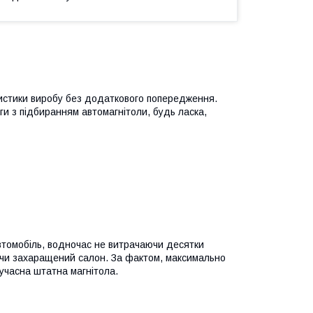
ристики виробу без додаткового попередження.
и з підбиранням автомагнітоли, будь ласка,
втомобіль, водночас не витрачаючи десятки
уючи захаращений салон. За фактом, максимально
часна штатна магнітола.