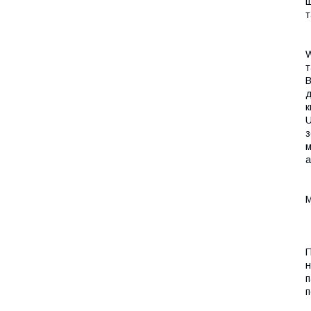
Щ
т
W
т
B
д
к
U
з
м
а
М
П
н
п
п