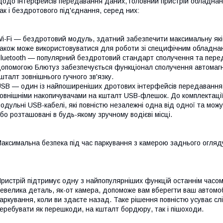
одо інтерфейсів передавання даних, головний пристрій обладнани
ак і бездротового під'єднання, серед них:
i-Fi — бездротовий модуль, здатний забезпечити максимальну якіс
акож може використовуватися для роботи зі специфічним обладна
luetooth — популярний бездротовий стандарт сполучення та перед
опомогою Блютуз забезпечується функціонал сполучення автомагн
шталт зовнішнього гучного зв'язку.
SB — один із найпоширеніших дротових інтерфейсів передавання д
овнішніми накопичувачами на кшталт USB-флешок. До комплектації
одульні USB-кабелі, які повністю незалежні одна від одної та можу
бо розташовані в будь-якому зручному водієві місці.
аксимальна безпека під час паркування з камерою заднього огляд
ристрій підтримує одну з найпопулярніших функцій останнім часо
евелика деталь, як-от камера, допоможе вам вберегти ваш автомо
аркування, коли ви здаєте назад. Таке рішення повністю усуває сл
еребувати як перешкоди, на кшталт бордюру, так і пішоходи.