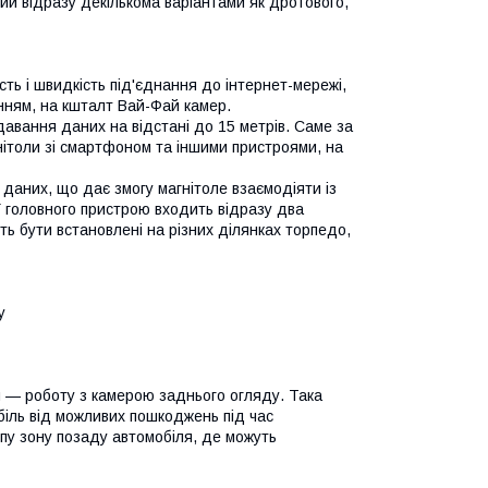
й відразу декількома варіантами як дротового,
ть і швидкість під'єднання до інтернет-мережі,
нням, на кшталт Вай-Фай камер.
авання даних на відстані до 15 метрів. Саме за
ітоли зі смартфоном та іншими пристроями, на
аних, що дає змогу магнітоле взаємодіяти із
 головного пристрою входить відразу два
ть бути встановлені на різних ділянках торпедо,
у
м — роботу з камерою заднього огляду. Така
біль від можливих пошкоджень під час
іпу зону позаду автомобіля, де можуть