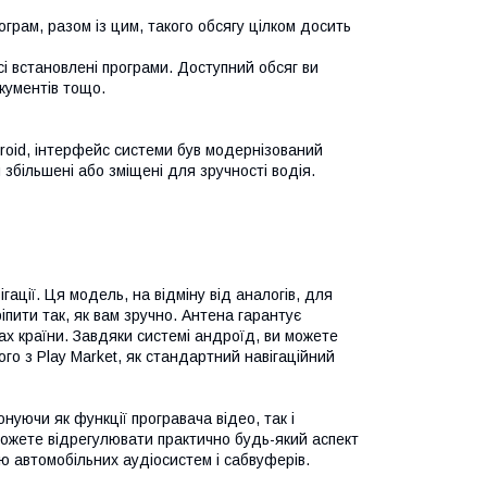
ограм, разом із цим, такого обсягу цілком досить
сі встановлені програми. Доступний обсяг ви
кументів тощо.
roid, інтерфейс системи був модернізований
збільшені або зміщені для зручності водія.
ації. Ця модель, на відміну від аналогів, для
іпити так, як вам зручно. Антена гарантує
ках країни. Завдяки системі андроїд, ви можете
ого з Play Market, як стандартний навігаційний
нуючи як функції програвача відео, так і
ожете відрегулювати практично будь-який аспект
ю автомобільних аудіосистем і сабвуферів.