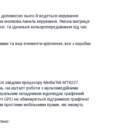
а допомогою нього й ведеться керування
ла кнопкова панель керування. Якісна матриця
ься, та ідеальне кольоропередавання під час
мки та інші елементи кріплення, все з коробки
ться завдяки процесору MediaTek MT8227.
нь, на кшталт роботи з мультимедійними
ізуальним складником відповідає графічний
ті GPU не обмежуються підтримкою графічної
ми простими мобільними іграми, які зможуть
лено: