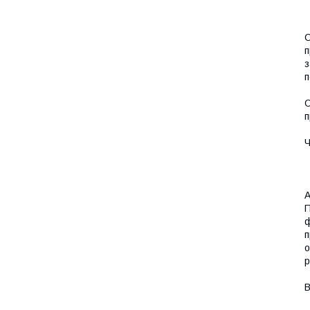
О
п
з
п
О
п
Ч
А
П
ф
п
о
р
В