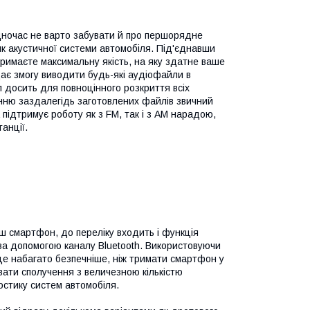
дночас не варто забувати й про першорядне
к акустичної системи автомобіля. Під'єднавши
римаєте максимальну якість, на яку здатне ваше
ає змогу виводити будь-які аудіофайли в
л досить для повноцінного розкриття всіх
анню заздалегідь заготовлених файлів звичний
підтримує роботу як з FM, так і з AM нарадою,
анції.
аш смартфон, до переліку входить і функція
 за допомогою каналу Bluetooth. Використовуючи
це набагато безпечніше, ніж тримати смартфон у
вати сполучення з величезною кількістю
остику систем автомобіля.