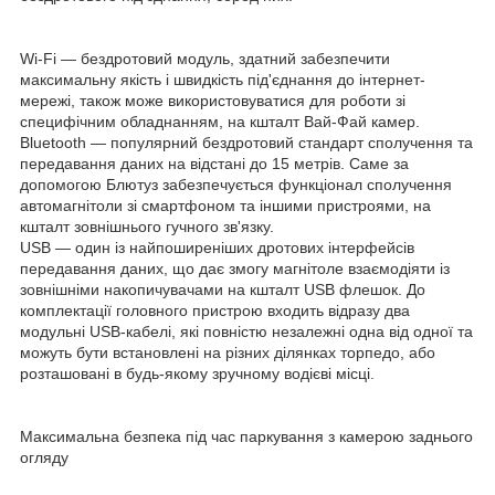
Wi-Fi — бездротовий модуль, здатний забезпечити
максимальну якість і швидкість під'єднання до інтернет-
мережі, також може використовуватися для роботи зі
специфічним обладнанням, на кшталт Вай-Фай камер.
Bluetooth — популярний бездротовий стандарт сполучення та
передавання даних на відстані до 15 метрів. Саме за
допомогою Блютуз забезпечується функціонал сполучення
автомагнітоли зі смартфоном та іншими пристроями, на
кшталт зовнішнього гучного зв'язку.
USB — один із найпоширеніших дротових інтерфейсів
передавання даних, що дає змогу магнітоле взаємодіяти із
зовнішніми накопичувачами на кшталт USB флешок. До
комплектації головного пристрою входить відразу два
модульні USB-кабелі, які повністю незалежні одна від одної та
можуть бути встановлені на різних ділянках торпедо, або
розташовані в будь-якому зручному водієві місці.
Максимальна безпека під час паркування з камерою заднього
огляду