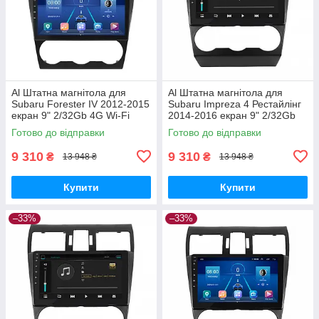
Al Штатна магнітола для
Al Штатна магнітола для
Subaru Forester IV 2012-2015
Subaru Impreza 4 Рестайлінг
екран 9" 2/32Gb 4G Wi-Fi
2014-2016 екран 9" 2/32Gb
GPS Top Android
4G Wi-Fi GPS Top Android
Готово до відправки
Готово до відправки
9 310
9 310
₴
₴
13 948 ₴
13 948 ₴
Купити
Купити
–33%
–33%