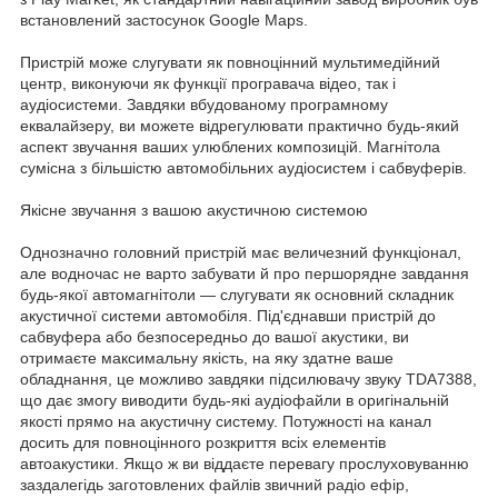
встановлений застосунок Google Maps.
Пристрій може слугувати як повноцінний мультимедійний
центр, виконуючи як функції програвача відео, так і
аудіосистеми. Завдяки вбудованому програмному
еквалайзеру, ви можете відрегулювати практично будь-який
аспект звучання ваших улюблених композицій. Магнітола
сумісна з більшістю автомобільних аудіосистем і сабвуферів.
Якісне звучання з вашою акустичною системою
Однозначно головний пристрій має величезний функціонал,
але водночас не варто забувати й про першорядне завдання
будь-якої автомагнітоли — слугувати як основний складник
акустичної системи автомобіля. Під'єднавши пристрій до
сабвуфера або безпосередньо до вашої акустики, ви
отримаєте максимальну якість, на яку здатне ваше
обладнання, це можливо завдяки підсилювачу звуку TDA7388,
що дає змогу виводити будь-які аудіофайли в оригінальній
якості прямо на акустичну систему. Потужності на канал
досить для повноцінного розкриття всіх елементів
автоакустики. Якщо ж ви віддаєте перевагу прослуховуванню
заздалегідь заготовлених файлів звичний радіо ефір,