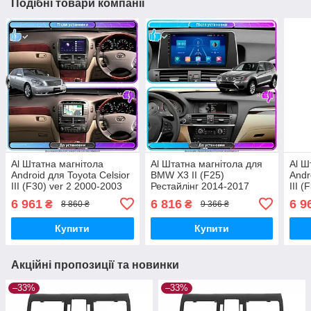
Подібні товари компанії
Al Штатна магнітола
Al Штатна магнітола для
Al Ш
Android для Toyota Celsior
BMW X3 II (F25)
Andr
III (F30) ver 2 2000-2003
Рестайлінг 2014-2017
III 
екран 9" 2/32Gb Wi-Fi GPS
екран 9" 1/16Gb Wi-Fi GPS
2006
6 961
6 816
6 9
₴
₴
8 860 ₴
9 366 ₴
Base
Base Android
Fi G
Купити
Купити
Акційні пропозиції та новинки
–33%
–33%