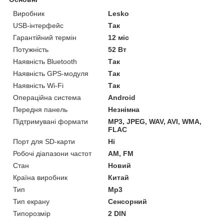
Виробник
Lesko
USB-інтерфейс
Так
Гарантійний термін
12 міс
Потужність
52 Вт
Наявність Bluetooth
Так
Наявність GPS-модуля
Так
Наявність Wi-Fi
Так
Операційна система
Android
Передня панель
Незнімна
Підтримувані формати
MP3, JPEG, WAV, AVI, WMA,
FLAC
Порт для SD-карти
Ні
Робочі діапазони частот
AM, FM
Стан
Новий
Країна виробник
Китай
Тип
Mp3
Тип екрану
Сенсорний
Типорозмір
2 DIN