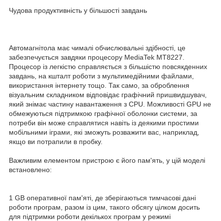
Чудова продуктивність у більшості завдань
Автомагнітола має чималі обчислювальні здібності, це
забезпечується завдяки процесору MediaTek MT8227.
Процесор із легкістю справляється з більшістю повсякденних
завдань, на кшталт роботи з мультимедійними файлами,
використання інтернету тощо. Так само, за оброблення
візуальним складником відповідає графічний пришвидшувач,
який знімає частину навантаження з CPU. Можливості GPU не
обмежуються підтримкою графічної оболонки системи, за
потреби він може справлятися навіть із деякими простими
мобільними іграми, які зможуть розважити вас, наприклад,
якщо ви потрапили в пробку.
Важливим елементом пристрою є його пам'ять, у цій моделі
встановлено:
1 GB оперативної пам'яті, де зберігаються тимчасові дані
роботи програм, разом із цим, такого обсягу цілком досить
для підтримки роботи декількох програм у режимі