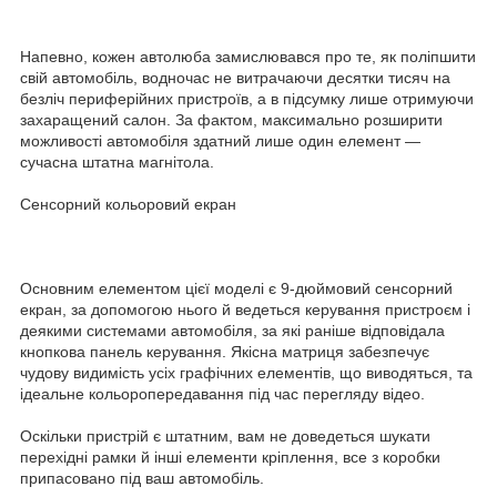
Напевно, кожен автолюба замислювався про те, як поліпшити
свій автомобіль, водночас не витрачаючи десятки тисяч на
безліч периферійних пристроїв, а в підсумку лише отримуючи
захаращений салон. За фактом, максимально розширити
можливості автомобіля здатний лише один елемент —
сучасна штатна магнітола.
Сенсорний кольоровий екран
Основним елементом цієї моделі є 9-дюймовий сенсорний
екран, за допомогою нього й ведеться керування пристроєм і
деякими системами автомобіля, за які раніше відповідала
кнопкова панель керування. Якісна матриця забезпечує
чудову видимість усіх графічних елементів, що виводяться, та
ідеальне кольоропередавання під час перегляду відео.
Оскільки пристрій є штатним, вам не доведеться шукати
перехідні рамки й інші елементи кріплення, все з коробки
припасовано під ваш автомобіль.