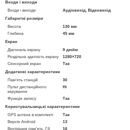
Входи і виходи
Входи і виходи
Аудіовихід, Відеовихід
Габаритні розміри
Висота
130 мм
Глибина
45 мм
Екран
Діагональ екрану
9 дюйм
Роздільна здатність екрану
1280×720
Сенсорний екран
Так
Додаткові характеристики
Пам'ять станцій
30
Пульт дистанційного
Ні
керування
Функція запису
Так
Користувальницькі характеристики
GPS антена в комплекті
Так
Версія Android
13
Внутрішня пам'ять, Гб
16