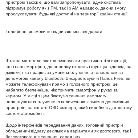
пристрою також є, що вам запропонувати, адже система
підтримує роботу як з FM, так і з AM нарадою, даючи змогу
прослуховувати будь-які доступні на території країни станції.
Телефонні розмови не відриваючись від дороги
Штатна магнітола здатна виконувати практично ті ж функції,
що і ваш смартфон, до переліку входить і функція відповіді на
дзвінки, яка працює за умови сполучення з телефоном за
допомогою каналу Bluetooth. Використовуючи Hands Free, ви
можете телефонувати прямо з головного пристрою, це
набагато безпечніше, ніж тримати смартфон у руках за
кермом. У місці з цим блютуз-з'єднання дає змогу
налаштувати сполучення з величезною кількістю допоміжних
пристроїв, на кшталт OBD-сканера, який виробляє діагностику
систем автомобіля.
Щодо інтерфейсів передавання даних, головний пристрій
обладнаний відразу декількома варіантами як дротового, так і
бездротового під'єднання, серед них: