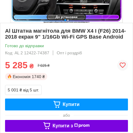
Al Штатна магнітола для BMW X4 I (F26) 2014-
2018 екран 9" 1/16Gb Wi-Fi GPS Base Android
Готово до відправки
Код: AL 2 12422-74387
Опт і роздріб
5 285
₴
7 025 ₴
Економія
1740 ₴
5 001 ₴
від 5 шт.
Купити
або
Купити з