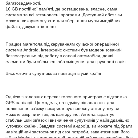
багатозадачності.
16 GB постійної пам'яті, де розташована, власне, сама
система та всі встановлені програми. Доступний обсяг ви
можете використовувати для зберігання мультимедійних
файлів, документів тощо.
Працює магнітола під керуванням сучасної операційної
системи Android, інтерфейс системи був модернізований
безпосередньо під роботу в салоні автомобіля, деякі
елементи були збільшені або зміщення для зручності водія.
Високоточна супутникова навігація в усій країні
Однією з головних переваг головного пристрою є підтримка
GPS навігації. Ця модель, на відміну від аналогів, для
поліпшення зв'язку використовує виносну антену, яку ви
можете закріпити так, як вам зручно. Антена гарантує
стабільніший зв'язок і визначення супутників у найвідданіших
куточках країни. Завдяки системі андроїд, ви можете підібрати
навігаційний застосунок під свої потреби, завантаживши його
з Play Market, як стандартний навігаційний завод виробник був