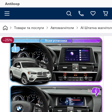
Antiloop
Товари та послуги
Автомагнітоли
Al Штатна магнітол
–25%