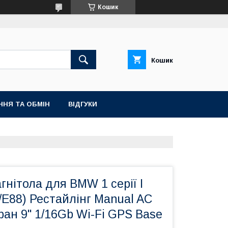
Кошик
Кошик
ННЯ ТА ОБМІН
ВІДГУКИ
гнітола для BMW 1 серії I
/E88) Рестайлінг Manual AC
ран 9" 1/16Gb Wi-Fi GPS Base