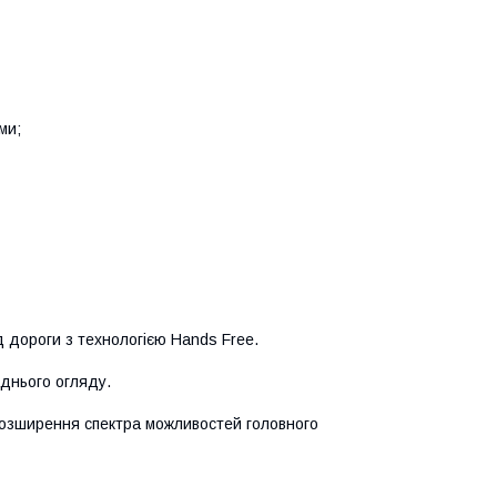
ми;
д дороги з технологією Hands Free.
аднього огляду.
 розширення спектра можливостей головного