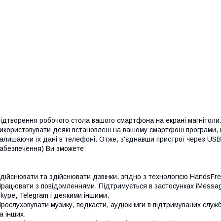
ідтворення робочого стола вашого смартфона на екрані магнітоли. 
икористовувати деякі встановлені на вашому смартфоні програми,
алишаючи їх дані в телефоні. Отже, з'єднавши пристрої через USB 
абезпечення) Ви зможете:
дійснювати та здійснювати дзвінки, згідно з технологією HandsFre
рацювати з повідомленнями. Підтримується в застосунках iMessa
kype, Telegram і деякими іншими.
рослуховувати музику, подкасти, аудіокниги в підтримуваних службах
а інших.