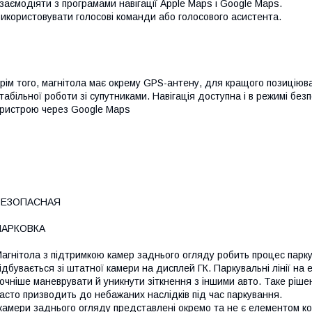
заємодіяти з програмами навігації Apple Maps і Google Maps.
икористовувати голосові команди або голосового асистента.
рім того, магнітола має окрему GPS-антену, для кращого позиціюв
табільної роботи зі супутниками. Навігація доступна і в режимі б
ристрою через Google Maps
БЕЗОПАСНАЯ
ПАРКОВКА
агнітола з підтримкою камер заднього огляду робить процес пар
ідбувається зі штатної камери на дисплей ГК. Паркувальні лінії на 
очніше маневрувати й уникнути зіткнення з іншими авто. Таке ріше
асто призводить до небажаних наслідків під час паркування.
камери заднього огляду представлені окремо та не є елементом ком