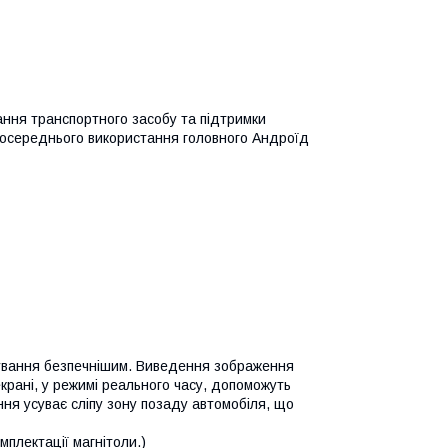
ання транспортного засобу та підтримки
езпосереднього використання головного Андроїд
кування безпечнішим. Виведення зображення
екрані, у режимі реального часу, допоможуть
ння усуває сліпу зону позаду автомобіля, що
плектації магнітоли.)