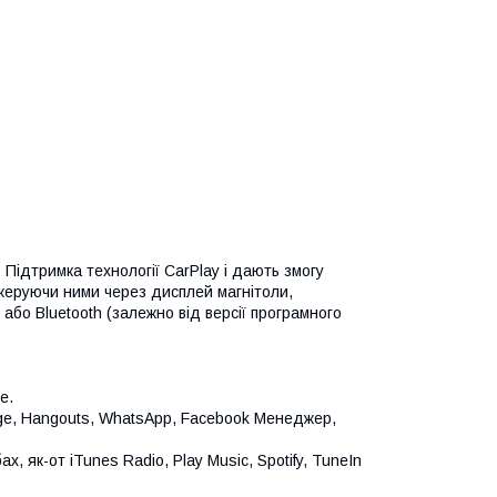
Підтримка технології CarPlay і дають змогу
 керуючи ними через дисплей магнітоли,
або Bluetooth (залежно від версії програмного
e.
ge, Hangouts, WhatsApp, Facebook Менеджер,
, як-от iTunes Radio, Play Music, Spotify, TuneIn