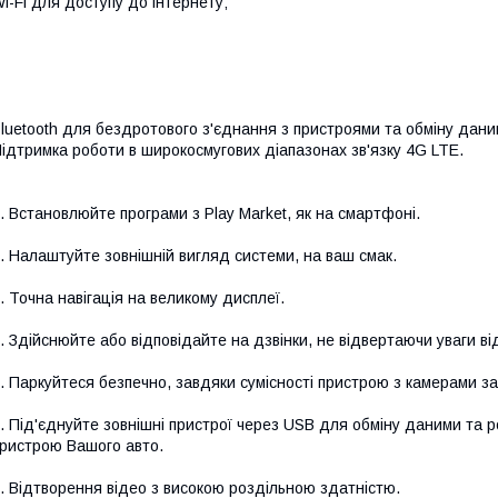
i-Fi для доступу до інтернету;
luetooth для бездротового з'єднання з пристроями та обміну дани
ідтримка роботи в широкосмугових діапазонах зв'язку 4G LTE.
. Встановлюйте програми з Play Market, як на смартфоні.
. Налаштуйте зовнішній вигляд системи, на ваш смак.
. Точна навігація на великому дисплеї.
. Здійснюйте або відповідайте на дзвінки, не відвертаючи уваги ві
. Паркуйтеся безпечно, завдяки сумісності пристрою з камерами з
. Під'єднуйте зовнішні пристрої через USB для обміну даними та
ристрою Вашого авто.
. Відтворення відео з високою роздільною здатністю.