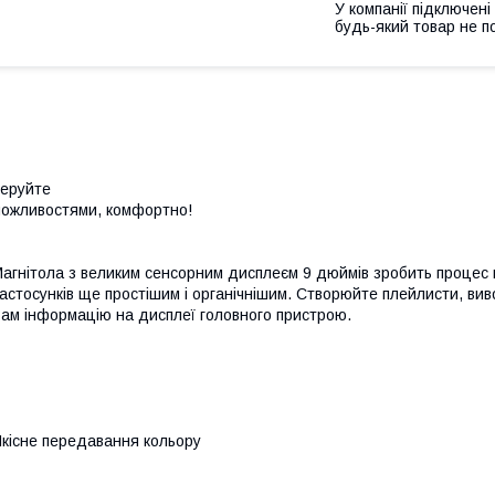
У компанії підключені
будь-який товар не п
еруйте
ожливостями, комфортно!
агнітола з великим сенсорним дисплеєм 9 дюймів зробить процес 
астосунків ще простішим і органічнішим. Створюйте плейлисти, ви
ам інформацію на дисплеї головного пристрою.
кісне передавання кольору