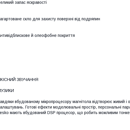
еликий запас яскравості
агартоване скло для захисту поверхні від подряпин
нтивідблискове й олеофобне покриття
ЯКІСНИЙ ЗВУЧАННЯ
МУЗИКИ
авдяки вбудованому мікропроцесору магнітола відтворює живий і об'
алаштувань. Готові ефекти моделювальні простір, персональні пар
esko мають вбудований DSP процесор, що робить можливим тонке 