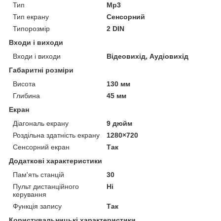
Тип
Mp3
Тип екрану
Сенсорний
Типорозмір
2 DIN
Входи і виходи
Входи і виходи
Відеовихід, Аудіовихід
Габаритні розміри
Висота
130 мм
Глибина
45 мм
Екран
Діагональ екрану
9 дюйм
Роздільна здатність екрану
1280×720
Сенсорний екран
Так
Додаткові характеристики
Пам'ять станцій
30
Пульт дистанційного
Ні
керування
Функція запису
Так
Користувальницькі характеристики