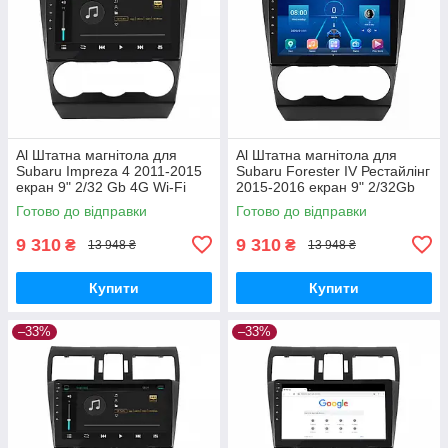
Al Штатна магнітола для
Al Штатна магнітола для
Subaru Impreza 4 2011-2015
Subaru Forester IV Рестайлінг
екран 9" 2/32 Gb 4G Wi-Fi
2015-2016 екран 9" 2/32Gb
GPS Top Android
4G Wi-Fi GPS Top Android
Готово до відправки
Готово до відправки
9 310
9 310
₴
₴
13 948 ₴
13 948 ₴
Купити
Купити
–33%
–33%