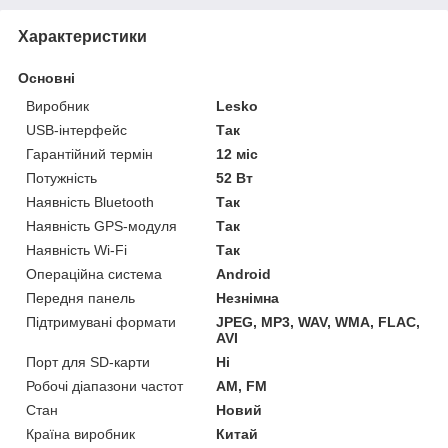
Характеристики
Основні
Виробник
Lesko
USB-інтерфейс
Так
Гарантійний термін
12 міс
Потужність
52 Вт
Наявність Bluetooth
Так
Наявність GPS-модуля
Так
Наявність Wi-Fi
Так
Операційна система
Android
Передня панель
Незнімна
Підтримувані формати
JPEG, MP3, WAV, WMA, FLAC,
AVI
Порт для SD-карти
Ні
Робочі діапазони частот
AM, FM
Стан
Новий
Країна виробник
Китай