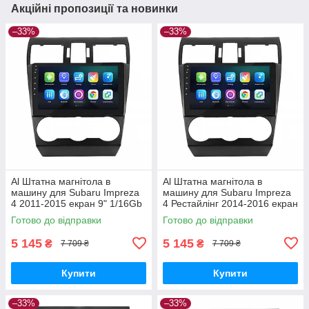
Акційні пропозиції та новинки
–33%
–33%
Al Штатна магнітола в
Al Штатна магнітола в
машину для Subaru Impreza
машину для Subaru Impreza
4 2011-2015 екран 9" 1/16Gb
4 Рестайлінг 2014-2016 екран
Wi-Fi GPS Base
9" 1/16Gb Wi-Fi GPS Base
Готово до відправки
Готово до відправки
5 145
5 145
₴
₴
7 709 ₴
7 709 ₴
Купити
Купити
–33%
–33%