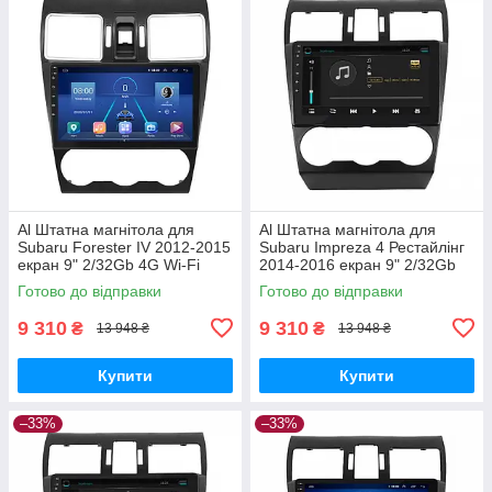
Al Штатна магнітола для
Al Штатна магнітола для
Subaru Forester IV 2012-2015
Subaru Impreza 4 Рестайлінг
екран 9" 2/32Gb 4G Wi-Fi
2014-2016 екран 9" 2/32Gb
GPS Top Android
4G Wi-Fi GPS Top Android
Готово до відправки
Готово до відправки
9 310
9 310
₴
₴
13 948 ₴
13 948 ₴
Купити
Купити
–33%
–33%