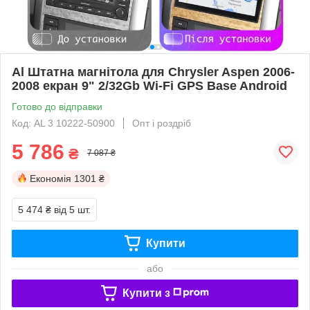
Al Штатна магнітола для Chrysler Aspen 2006-
2008 екран 9" 2/32Gb Wi-Fi GPS Base Android
Готово до відправки
Код: AL 3 10222-50900
Опт і роздріб
5 786
₴
7 087 ₴
Економія
1301 ₴
5 474 ₴
від 5 шт.
Купити
або
Купити з