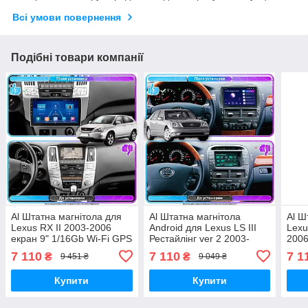
Всі умови повернення
Подібні товари компанії
Al Штатна магнітола для
Al Штатна магнітола
Al Ш
Lexus RX II 2003-2006
Android для Lexus LS III
Lexu
екран 9" 1/16Gb Wi-Fi GPS
Рестайлінг ver 2 2003-
2006
Base Android
2006 екран 9" 2/32Gb Wi-
1/16
7 110
7 110
7 1
₴
₴
9 451 ₴
9 049 ₴
Fi GPS Base
Andr
Купити
Купити