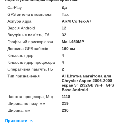
CarPlay
Да
GPS антена в комплекті
Так
Ахітура ядра
ARM Cortex-A7
Версія Android
12
Внутрішня пам'ять, Гб
32
Графічний прискорювач
Mali-450MP
Довжина GPS кабелів
160 см
Кількість ядер
4
Кількість ядер процесора
4
Оперативна пам'ять, ГБ
2
Тип призначення
Al Штатна магнітола для
Chrysler Aspen 2006-2008
екран 9" 2/32Gb Wi-Fi GPS
Base Android
Частота процесора, Мгц
1118
Ширина по низу, мм
219
Ширина, мм
230
Приховати