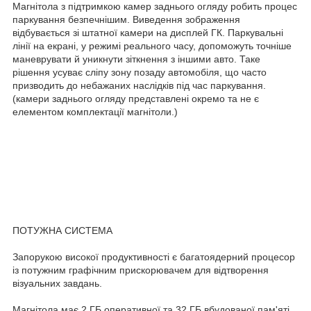
Магнітола з підтримкою камер заднього огляду робить процес
паркування безпечнішим. Виведення зображення
відбувається зі штатної камери на дисплей ГК. Паркувальні
лінії на екрані, у режимі реального часу, допоможуть точніше
маневрувати й уникнути зіткнення з іншими авто. Таке
рішення усуває сліпу зону позаду автомобіля, що часто
призводить до небажаних наслідків під час паркування.
(камери заднього огляду представлені окремо та не є
елементом комплектації магнітоли.)
ПОТУЖНА СИСТЕМА
Запорукою високої продуктивності є багатоядерний процесор
із потужним графічним прискорювачем для відтворення
візуальних завдань.
Магнітола має 2 ГБ оперативної та 32 ГБ вбудованої пам'яті