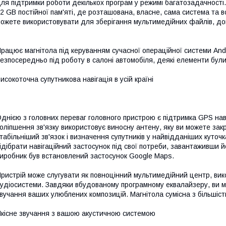
ля підтримки роботи декількох програм у режимі багатозадачності.
2 GB постійної пам'яті, де розташована, власне, сама система та в
ожете використовувати для зберігання мультимедійних файлів, до
рацює магнітола під керуванням сучасної операційної системи And
езпосередньо під роботу в салоні автомобіля, деякі елементи були 
исокоточна супутникова навігація в усій країні
днією з головних переваг головного пристрою є підтримка GPS навіг
оліпшення зв'язку використовує виносну антену, яку ви можете закр
табільніший зв'язок і визначення супутників у найвідданіших куточ
ідібрати навігаційний застосунок під свої потреби, завантаживши й
иробник був встановлений застосунок Google Maps.
ристрій може слугувати як повноцінний мультимедійний центр, вико
удіосистеми. Завдяки вбудованому програмному еквалайзеру, ви м
вучання ваших улюблених композицій. Магнітола сумісна з більшіст
кісне звучання з вашою акустичною системою