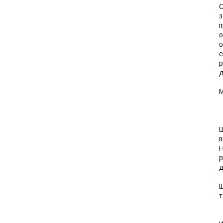
О
з
п
о
о
е
р
д
М
Ш
в
H
р
д
Щ
т