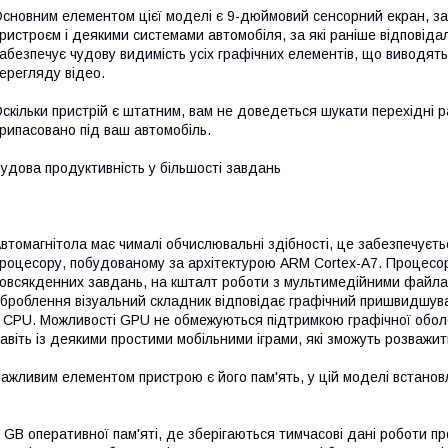
сновним елементом цієї моделі є 9-дюймовий сенсорний екран, з
ристроєм і деякими системами автомобіля, за які раніше відповіда
абезпечує чудову видимість усіх графічних елементів, що виводят
ерегляду відео.
скільки пристрій є штатним, вам не доведеться шукати перехідні ра
рипасовано під ваш автомобіль.
удова продуктивність у більшості завдань
втомагнітола має чималі обчислювальні здібності, це забезпечує
роцесору, побудованому за архітектурою ARM Cortex-A7. Процесор 
овсякденних завдань, на кшталт роботи з мультимедійними файлам
броблення візуальний складник відповідає графічний пришвидшува
 CPU. Можливості GPU не обмежуються підтримкою графічної оболо
авіть із деякими простими мобільними іграми, які зможуть розважит
ажливим елементом пристрою є його пам'ять, у цій моделі встанов
 GB оперативної пам'яті, де зберігаються тимчасові дані роботи пр