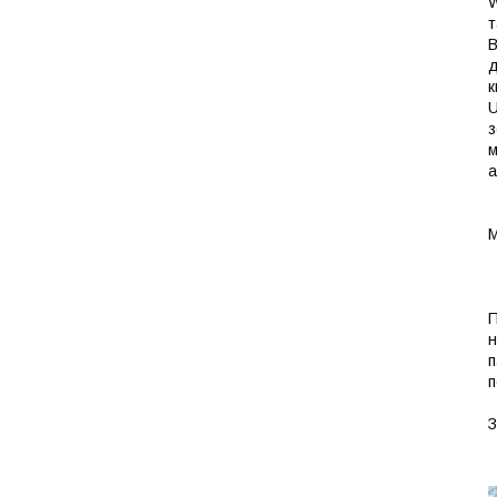
W
т
B
д
к
U
з
м
а
М
П
н
п
п
З