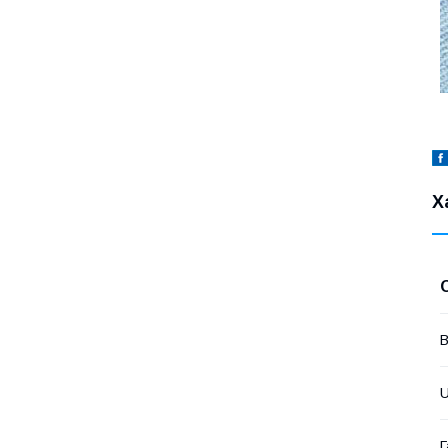
Х
В
U
Г