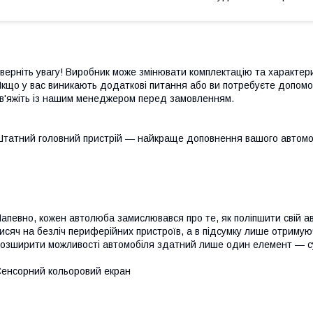
верніть увагу! Виробник може змінювати комплектацію та характе
кщо у вас виникають додаткові питання або ви потребуєте допомог
в'яжіть із нашим менеджером перед замовленням.
татний головний пристрій — найкраще доповнення вашого автомо
апевно, кожен автолюба замислювався про те, як поліпшити свій а
исяч на безліч периферійних пристроїв, а в підсумку лише отрим
озширити можливості автомобіля здатний лише один елемент — су
енсорний кольоровий екран