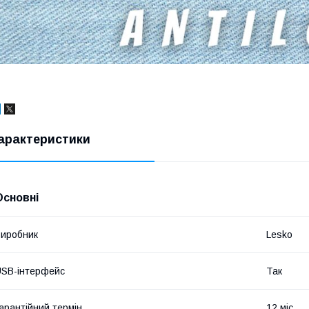
арактеристики
Основні
иробник
Lesko
SB-інтерфейс
Так
арантійний термін
12 міс