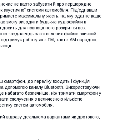
дночас не варто забувати й про першорядне
к акустичної системи автомобіля. Під'єднавши
римаєте максимальну якість, на яку здатне ваше
ає змогу виводити будь-які аудіофайли в
л досить для повноцінного розкриття всіх
анню заздалегідь заготовлених файлів звичний
підтримує роботу як з FM, так і з AM нарадою,
анції.
аш смартфон, до переліку входить і функція
 за допомогою каналу Bluetooth. Використовуючи
це набагато безпечніше, ніж тримати смартфон у
вати сполучення з величезною кількістю
остику систем автомобіля.
й відразу декількома варіантами як дротового,