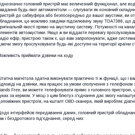
днозначно головний пристрій має величезний функціонал, але во
авдання будь-якої автомагнітоли — слугувати як основний складни
ристрій до сабвуфера або безпосередньо до вашої акустики, ви от
бладнання, це можливо завдяки підсилювачу звуку TDA7388, що д
ригінальній якості прямо на акустичну систему. Потужності на кана
лементів автоакустики. Якщо ж ви віддаєте перевагу прослуховув
адіо ефір, пристрою також є, що вам запропонувати, адже система 
аючи змогу прослуховувати будь-які доступні на території країни ст
ожливість приймати дзвінки на ходу
татна магнітола здатна виконувати практично ті ж функції, що і в
ідповіді на дзвінки, яка працює за умови сполучення з телефоном
ands Free, ви можете телефонувати прямо з головного пристрою, 
уках за кермом. У місці з цим блютуз-з'єднання дає змогу налашту
опоміжних пристроїв, на кшталт OBD-сканера, який виробляє діагн
одо інтерфейсів передавання даних, головний пристрій обладнани
ак і бездротового під'єднання, серед них: