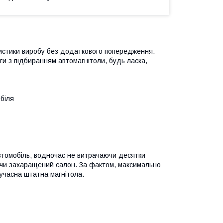
ристики виробу без додаткового попередження.
и з підбиранням автомагнітоли, будь ласка,
біля
втомобіль, водночас не витрачаючи десятки
уючи захаращений салон. За фактом, максимально
часна штатна магнітола.