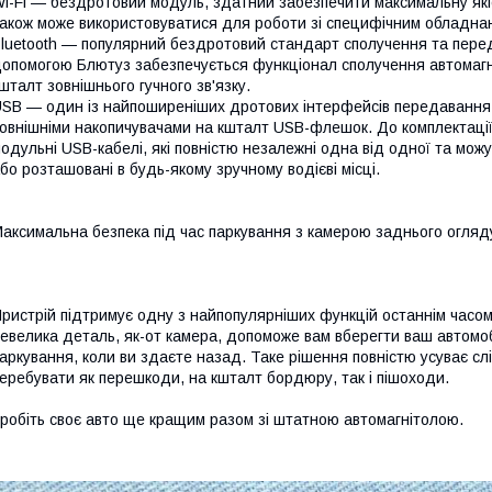
i-Fi — бездротовий модуль, здатний забезпечити максимальну якіс
акож може використовуватися для роботи зі специфічним обладна
luetooth — популярний бездротовий стандарт сполучення та перед
опомогою Блютуз забезпечується функціонал сполучення автомагн
шталт зовнішнього гучного зв'язку.
SB — один із найпоширеніших дротових інтерфейсів передавання д
овнішніми накопичувачами на кшталт USB-флешок. До комплектації
одульні USB-кабелі, які повністю незалежні одна від одної та можу
бо розташовані в будь-якому зручному водієві місці.
аксимальна безпека під час паркування з камерою заднього огляд
ристрій підтримує одну з найпопулярніших функцій останнім часо
евелика деталь, як-от камера, допоможе вам вберегти ваш автомо
аркування, коли ви здаєте назад. Таке рішення повністю усуває сл
еребувати як перешкоди, на кшталт бордюру, так і пішоходи.
робіть своє авто ще кращим разом зі штатною автомагнітолою.