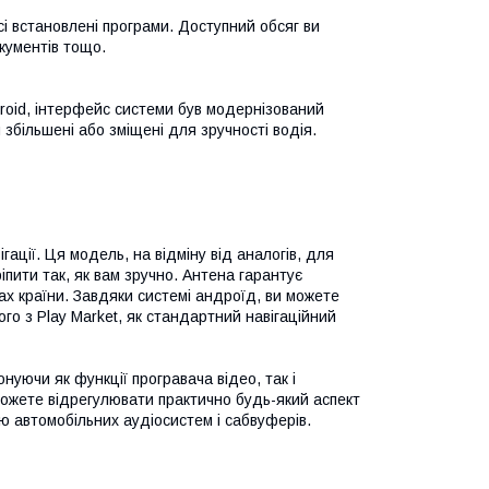
сі встановлені програми. Доступний обсяг ви
кументів тощо.
roid, інтерфейс системи був модернізований
збільшені або зміщені для зручності водія.
ації. Ця модель, на відміну від аналогів, для
іпити так, як вам зручно. Антена гарантує
ках країни. Завдяки системі андроїд, ви можете
ого з Play Market, як стандартний навігаційний
нуючи як функції програвача відео, так і
ожете відрегулювати практично будь-який аспект
ю автомобільних аудіосистем і сабвуферів.