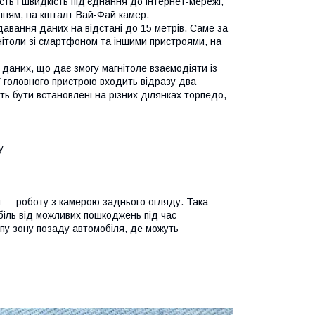
ть і швидкість під'єднання до інтернет-мережі,
нням, на кшталт Вай-Фай камер.
авання даних на відстані до 15 метрів. Саме за
ітоли зі смартфоном та іншими пристроями, на
аних, що дає змогу магнітоле взаємодіяти із
 головного пристрою входить відразу два
ть бути встановлені на різних ділянках торпедо,
у
м — роботу з камерою заднього огляду. Така
біль від можливих пошкоджень під час
іпу зону позаду автомобіля, де можуть