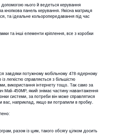
а допомогою нього й ведеться керування
ла кнопкова панель керування. Якісна матриця
ься, та ідеальне кольоропередавання під час
мки та інші елементи кріплення, все з коробки
ться завдяки потужному мобільному 478-ядерному
із легкістю справляється з більшістю
и, використання інтернету тощо. Так само за
ч Mali-450MP, який знімає частину навантаження
нки системи, за потреби він може справлятися
и вас, наприклад, якщо ви потрапили в пробку.
лено:
ограм, разом із цим, такого обсягу цілком досить