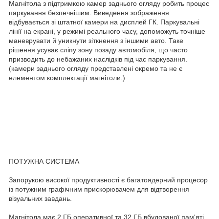
Магнітола з підтримкою камер заднього огляду робить процес
паркування безпечнішим. Виведення зображення
відбувається зі штатної камери на дисплей ГК. Паркувальні
лінії на екрані, у режимі реального часу, допоможуть точніше
маневрувати й уникнути зіткнення з іншими авто. Таке
рішення усуває сліпу зону позаду автомобіля, що часто
призводить до небажаних наслідків під час паркування.
(камери заднього огляду представлені окремо та не є
елементом комплектації магнітоли.)
ПОТУЖНА СИСТЕМА
Запорукою високої продуктивності є багатоядерний процесор
із потужним графічним прискорювачем для відтворення
візуальних завдань.
Магнітола має 2 ГБ оперативної та 32 ГБ вбудованої пам'яті