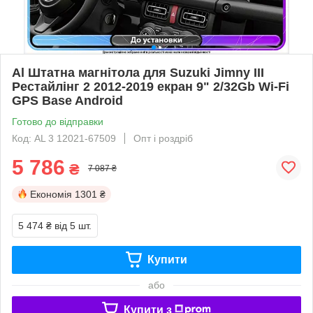
Al Штатна магнітола для Suzuki Jimny III
Рестайлінг 2 2012-2019 екран 9" 2/32Gb Wi-Fi
GPS Base Android
Готово до відправки
Код: AL 3 12021-67509
Опт і роздріб
5 786
₴
7 087 ₴
Економія
1301 ₴
5 474 ₴
від 5 шт.
Купити
або
Купити з