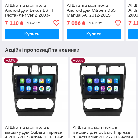
Al Штатна магнітола
Al Штатна магнітола
Al Ш
Android для Lexus LS III
Android для Citroen DS5
Andr
Рестайлінг ver 2 2003-
Manual AC 2012-2015
2000
2006 екран 9" 2/32Gb Wi-
екран 9" 2/32Gb Wi-Fi GPS
2/32
7 110
7 086
7 1
₴
₴
9 049 ₴
9 019 ₴
Fi GPS Base
Base
Купити
Купити
Акційні пропозиції та новинки
–33%
–33%
Al Штатна магнітола в
Al Штатна магнітола в
машину для Subaru Impreza
машину для Subaru Impreza
4 2011-2015 екран 9" 1/16Gb
4 Рестайлінг 2014-2016 екран