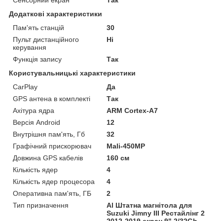
Додаткові характеристики
Пам'ять станцій
30
Пульт дистанційного
Ні
керування
Функція запису
Так
Користувальницькі характеристики
CarPlay
Да
GPS антена в комплекті
Так
Ахітура ядра
ARM Cortex-A7
Версія Android
12
Внутрішня пам'ять, Гб
32
Графічний прискорювач
Mali-450MP
Довжина GPS кабелів
160 см
Кількість ядер
4
Кількість ядер процесора
4
Оперативна пам'ять, ГБ
2
Тип призначення
Al Штатна магнітола для
Suzuki Jimny III Рестайлінг 2
2012-2019 екран 9" 2/32Gb