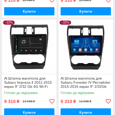
9 310
9 310
₴
₴
13 948 ₴
13 948 ₴
Купити
Купити
–33%
–33%
Al Штатна магнітола для
Al Штатна магнітола для
Subaru Impreza 4 2011-2015
Subaru Forester IV Рестайлінг
екран 9" 2/32 Gb 4G Wi-Fi
2015-2016 екран 9" 2/32Gb
GPS Top Android
4G Wi-Fi GPS Top Android
Готово до відправки
Готово до відправки
9 310
9 310
₴
₴
13 948 ₴
13 948 ₴
Купити
Купити