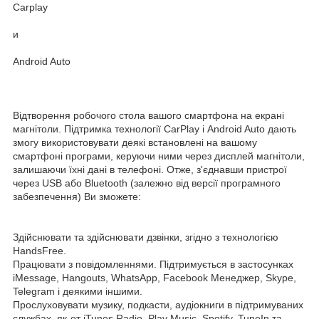
Carplay
и
Android Auto
Відтворення робочого стола вашого смартфона на екрані
магнітоли. Підтримка технології CarPlay і Android Auto дають
змогу використовувати деякі встановлені на вашому
смартфоні програми, керуючи ними через дисплей магнітоли,
залишаючи їхні дані в телефоні. Отже, з'єднавши пристрої
через USB або Bluetooth (залежно від версії програмного
забезпечення) Ви зможете:
Здійснювати та здійснювати дзвінки, згідно з технологією
HandsFree.
Працювати з повідомленнями. Підтримується в застосунках
iMessage, Hangouts, WhatsApp, Facebook Менеджер, Skype,
Telegram і деякими іншими.
Прослуховувати музику, подкасти, аудіокниги в підтримуваних
службах, як-от iTunes Radio, Play Music, Spotify, TuneIn та