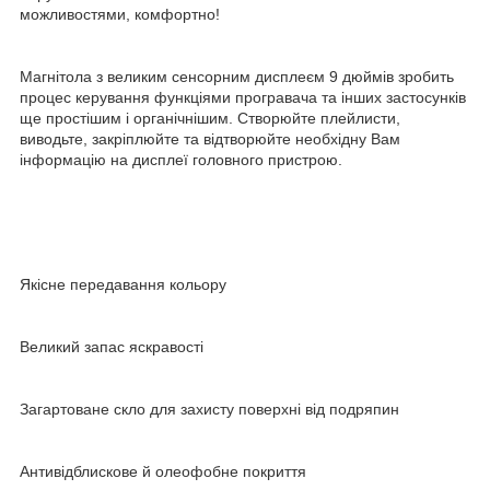
можливостями, комфортно!
Магнітола з великим сенсорним дисплеєм 9 дюймів зробить
процес керування функціями програвача та інших застосунків
ще простішим і органічнішим. Створюйте плейлисти,
виводьте, закріплюйте та відтворюйте необхідну Вам
інформацію на дисплеї головного пристрою.
Якісне передавання кольору
Великий запас яскравості
Загартоване скло для захисту поверхні від подряпин
Антивідблискове й олеофобне покриття