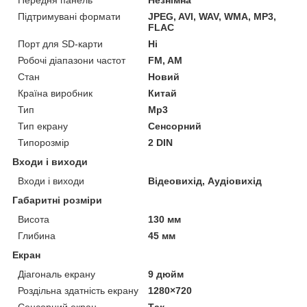
Підтримувані формати
JPEG, AVI, WAV, WMA, MP3,
FLAC
Порт для SD-карти
Ні
Робочі діапазони частот
FM, AM
Стан
Новий
Країна виробник
Китай
Тип
Mp3
Тип екрану
Сенсорний
Типорозмір
2 DIN
Входи і виходи
Входи і виходи
Відеовихід, Аудіовихід
Габаритні розміри
Висота
130 мм
Глибина
45 мм
Екран
Діагональ екрану
9 дюйм
Роздільна здатність екрану
1280×720
Сенсорний екран
Так