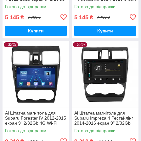
Wi-Fi GPS Base
9" 1/16Gb Wi-Fi GPS Base
Готово до відправки
Готово до відправки
5 145
5 145
₴
₴
7 709 ₴
7 709 ₴
Купити
Купити
–33%
–33%
Al Штатна магнітола для
Al Штатна магнітола для
Subaru Forester IV 2012-2015
Subaru Impreza 4 Рестайлінг
екран 9" 2/32Gb 4G Wi-Fi
2014-2016 екран 9" 2/32Gb
GPS Top Android
4G Wi-Fi GPS Top Android
Готово до відправки
Готово до відправки