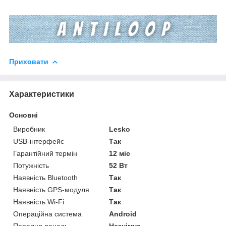
Приховати
Характеристики
Основні
Виробник
Lesko
USB-інтерфейс
Так
Гарантійний термін
12 міс
Потужність
52 Вт
Наявність Bluetooth
Так
Наявність GPS-модуля
Так
Наявність Wi-Fi
Так
Операційна система
Android
Передня панель
Незнімна