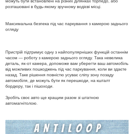
можуть бути встановлені на різних ділянках торпедо, або
розташовані в будь-якому зручному водієві місці.
Максимальна безпека під час паркування з камерою заднього
огляду
Пристрій підтримує одну з найпопулярніших функцій останнім
часом — роботу з камерою заднього огляду. Така невелика
деталь, як-от камера, допоможе вам уберегти ваш автомобіль
від можливих пошкоджень під час паркування, коли ви здаєте
назад. Таке рішення повністю усуває сліпу зону позаду
автомобіля, де можуть бути як перешкоди, на кшталт
бордюру, так і пішоходи.
Зробіть своє авто ще кращим разом зі штатною
автомагнітолою.