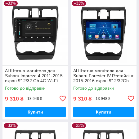
–33%
–33%
Al Штатна магнітола для
Al Штатна магнітола для
Subaru Impreza 4 2011-2015
Subaru Forester IV Рестайлінг
екран 9" 2/32 Gb 4G Wi-Fi
2015-2016 екран 9" 2/32Gb
GPS Top Android
4G Wi-Fi GPS Top Android
Готово до відправки
Готово до відправки
9 310
9 310
₴
₴
13 948 ₴
13 948 ₴
Купити
Купити
–33%
–33%