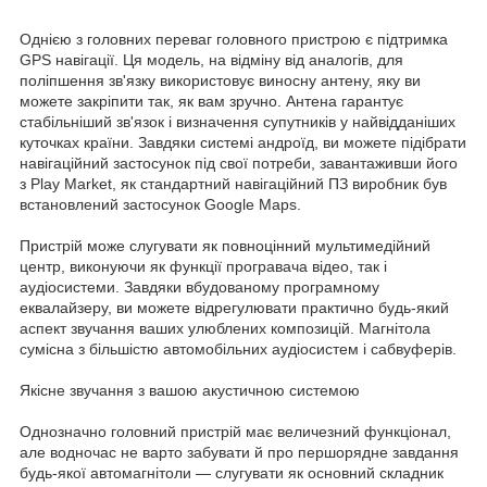
Однією з головних переваг головного пристрою є підтримка
GPS навігації. Ця модель, на відміну від аналогів, для
поліпшення зв'язку використовує виносну антену, яку ви
можете закріпити так, як вам зручно. Антена гарантує
стабільніший зв'язок і визначення супутників у найвідданіших
куточках країни. Завдяки системі андроїд, ви можете підібрати
навігаційний застосунок під свої потреби, завантаживши його
з Play Market, як стандартний навігаційний ПЗ виробник був
встановлений застосунок Google Maps.
Пристрій може слугувати як повноцінний мультимедійний
центр, виконуючи як функції програвача відео, так і
аудіосистеми. Завдяки вбудованому програмному
еквалайзеру, ви можете відрегулювати практично будь-який
аспект звучання ваших улюблених композицій. Магнітола
сумісна з більшістю автомобільних аудіосистем і сабвуферів.
Якісне звучання з вашою акустичною системою
Однозначно головний пристрій має величезний функціонал,
але водночас не варто забувати й про першорядне завдання
будь-якої автомагнітоли — слугувати як основний складник