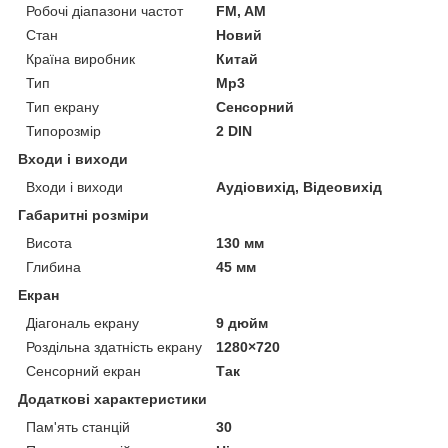
Робочі діапазони частот
FM, AM
Стан
Новий
Країна виробник
Китай
Тип
Mp3
Тип екрану
Сенсорний
Типорозмір
2 DIN
Входи і виходи
Входи і виходи
Аудіовихід, Відеовихід
Габаритні розміри
Висота
130 мм
Глибина
45 мм
Екран
Діагональ екрану
9 дюйм
Роздільна здатність екрану
1280×720
Сенсорний екран
Так
Додаткові характеристики
Пам'ять станцій
30