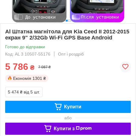
Al Штатна магнітола для Kia Ceed II 2012-2015
екран 9" 2/32Gb Wi-Fi GPS Base Android
Готово до відправки
Код: AL 3 10507-55176
Опт і роздріб
5 786
₴
7 087 ₴
Економія
1301 ₴
5 474 ₴
від 5 шт.
Купити
або
Купити з