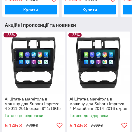
Fi GPS Base
Bas
Купити
Купити
Акційні пропозиції та новинки
–33%
–33%
Al Штатна магнітола в
Al Штатна магнітола в
машину для Subaru Impreza
машину для Subaru Impreza
4 2011-2015 екран 9" 1/16Gb
4 Рестайлінг 2014-2016 екран
Wi-Fi GPS Base
9" 1/16Gb Wi-Fi GPS Base
Готово до відправки
Готово до відправки
5 145
5 145
₴
₴
7 709 ₴
7 709 ₴