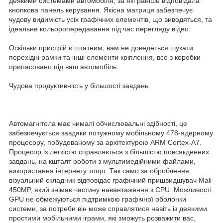
деякими системами автомобіля, за які раніше відповідала
кнопкова панель керування. Якісна матриця забезпечує
чудову видимість усіх графічних елементів, що виводяться, та
ідеальне кольоропередавання під час перегляду відео.
Оскільки пристрій є штатним, вам не доведеться шукати
перехідні рамки та інші елементи кріплення, все з коробки
припасовано під ваш автомобіль.
Чудова продуктивність у більшості завдань
Автомагнітола має чималі обчислювальні здібності, це
забезпечується завдяки потужному мобільному 478-ядерному
процесору, побудованому за архітектурою ARM Cortex-A7.
Процесор із легкістю справляється з більшістю повсякденних
завдань, на кшталт роботи з мультимедійними файлами,
використання інтернету тощо. Так само за оброблення
візуальний складник відповідає графічний пришвидшувач Mali-
450MP, який знімає частину навантаження з CPU. Можливості
GPU не обмежуються підтримкою графічної оболонки
системи, за потреби він може справлятися навіть із деякими
простими мобільними іграми, які зможуть розважити вас,