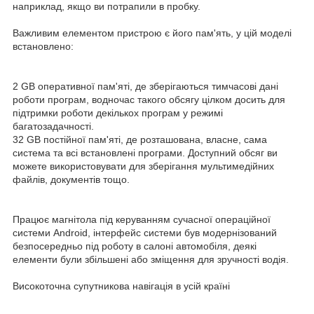
наприклад, якщо ви потрапили в пробку.
Важливим елементом пристрою є його пам'ять, у цій моделі
встановлено:
2 GB оперативної пам'яті, де зберігаються тимчасові дані
роботи програм, водночас такого обсягу цілком досить для
підтримки роботи декількох програм у режимі
багатозадачності.
32 GB постійної пам'яті, де розташована, власне, сама
система та всі встановлені програми. Доступний обсяг ви
можете використовувати для зберігання мультимедійних
файлів, документів тощо.
Працює магнітола під керуванням сучасної операційної
системи Android, інтерфейс системи був модернізований
безпосередньо під роботу в салоні автомобіля, деякі
елементи були збільшені або зміщення для зручності водія.
Високоточна супутникова навігація в усій країні