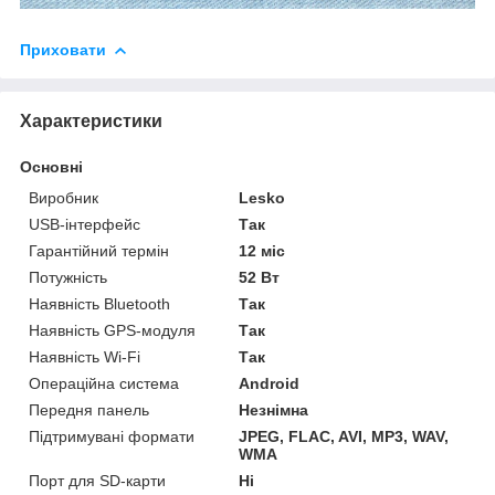
Приховати
Характеристики
Основні
Виробник
Lesko
USB-інтерфейс
Так
Гарантійний термін
12 міс
Потужність
52 Вт
Наявність Bluetooth
Так
Наявність GPS-модуля
Так
Наявність Wi-Fi
Так
Операційна система
Android
Передня панель
Незнімна
Підтримувані формати
JPEG, FLAC, AVI, MP3, WAV,
WMA
Порт для SD-карти
Ні