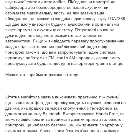
акустичної системи автомобіля. Під'єднавши пристрій до
сабвуфера або безпосередньо до вашої акустики, ви
отримаєте максимальну якість, на яку здатне ваше
обладнання, це можливо завдяки підсилювачу звуку TDA7388,
що дає змогу виводити будь-які аудіофайли в оригінальній
якості прямо на акустичну систему. Потужності на канал
досить для повноцінного розкриття всіх елементів
автоакустики. Якщо ж ви віддаєте перевагу прослуховуванню
заздалегідь заготовлених файлів звичний радіо ефір,
пристрою також є, що вам запропонувати, адже система
підтримує роботу як з FM, так і з AM нарадою, даючи змогу
прослуховувати будь-які доступні на території країни станції.
Можливість приймати дзвінки на ходу
Штатна магнітола здатна виконувати практично ті ж функції,
що і ваш смартфон, до переліку входить і функція відповіді на
дзвінки, яка працює за умови сполучення з телефоном за
допомогою каналу Bluetooth. Використовуючи Hands Free, ви
можете здійснювати та приймати дзвінки прямо з головного
пристрою, це набагато безпечніше, ніж тримати смартфон у
руках за кермом. У місці з цим блютуз-з'єднання дає змогу