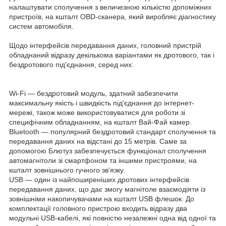
налаштувати сполучення з величезною кількістю допоміжних
пристроїв, на кшталт OBD-сканера, який виробляє діагностику
систем автомобіля.
Щодо інтерфейсів передавання даних, головний пристрій
обладнаний відразу декількома варіантами як дротового, так і
бездротового під'єднання, серед них:
Wi-Fi — бездротовий модуль, здатний забезпечити
максимальну якість і швидкість під'єднання до інтернет-
мережі, також може використовуватися для роботи зі
специфічним обладнанням, на кшталт Вай-Фай камер.
Bluetooth — популярний бездротовий стандарт сполучення та
передавання даних на відстані до 15 метрів. Саме за
допомогою Блютуз забезпечується функціонал сполучення
автомагнітоли зі смартфоном та іншими пристроями, на
кшталт зовнішнього гучного зв'язку.
USB — один із найпоширеніших дротових інтерфейсів
передавання даних, що дає змогу магнітоле взаємодіяти із
зовнішніми накопичувачами на кшталт USB флешок. До
комплектації головного пристрою входить відразу два
модульні USB-кабелі, які повністю незалежні одна від одної та