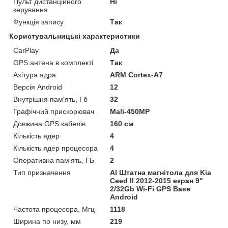
Пульт дистанційного
Ні
керування
Функція запису
Так
Користувальницькі характеристики
CarPlay
Да
GPS антена в комплекті
Так
Ахітура ядра
ARM Cortex-A7
Версія Android
12
Внутрішня пам'ять, Гб
32
Графічний прискорювач
Mali-450MP
Довжина GPS кабелів
160 см
Кількість ядер
4
Кількість ядер процесора
4
Оперативна пам'ять, ГБ
2
Тип призначення
Al Штатна магнітола для Kia
Ceed II 2012-2015 екран 9"
2/32Gb Wi-Fi GPS Base
Android
Частота процесора, Мгц
1118
Ширина по низу, мм
219