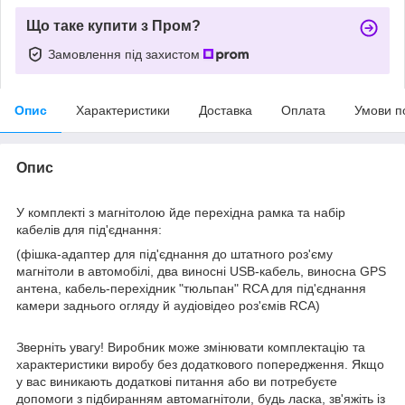
Що таке купити з Пром?
Замовлення під захистом
Опис
Характеристики
Доставка
Оплата
Умови п
Опис
У комплекті з магнітолою йде перехідна рамка та набір
кабелів для під'єднання:
(фішка-адаптер для під'єднання до штатного роз'єму
магнітоли в автомобілі, два виносні USB-кабель, виносна GPS
антена, кабель-перехідник "тюльпан" RCA для під'єднання
камери заднього огляду й аудіовідео роз'ємів RCA)
Зверніть увагу! Виробник може змінювати комплектацію та
характеристики виробу без додаткового попередження. Якщо
у вас виникають додаткові питання або ви потребуєте
допомоги з підбиранням автомагнітоли, будь ласка, зв'яжіть із