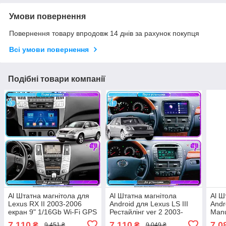
Умови повернення
Повернення товару впродовж 14 днів за рахунок покупця
Всі умови повернення
Подібні товари компанії
Al Штатна магнітола для
Al Штатна магнітола
Al Ш
Lexus RX II 2003-2006
Android для Lexus LS III
Andr
екран 9" 1/16Gb Wi-Fi GPS
Рестайлінг ver 2 2003-
Manu
Base Android
2006 екран 9" 2/32Gb Wi-
екра
7 110
7 110
7 0
₴
₴
9 451 ₴
9 049 ₴