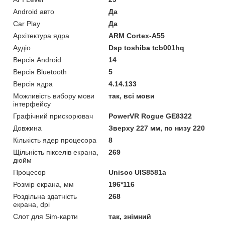
Android авто
Да
Car Play
Да
Архітектура ядра
ARM Cortex-A55
Аудіо
Dsp toshiba tcb001hq
Версія Android
14
Версія Bluetooth
5
Версія ядра
4.14.133
Можливість вибору мови
так, всі мови
інтерфейсу
Графічний прискорювач
PowerVR Rogue GE8322
Довжина
Зверху 227 мм, по низу 220
Кількість ядер процесора
8
Щільність пікселів екрана,
269
дюйм
Процесор
Unisoc UIS8581a
Розмір екрана, мм
196*116
Роздільна здатність
268
екрана, dpi
Слот для Sim-карти
так, знімний