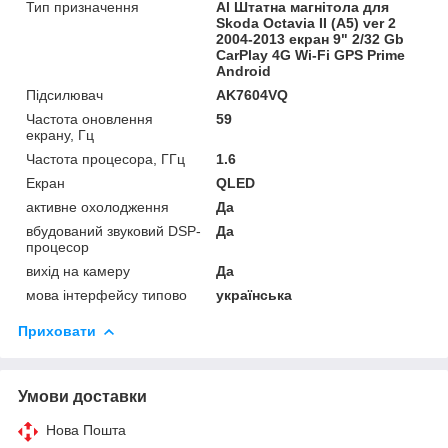
Тип призначення
Al Штатна магнітола для
Skoda Octavia II (A5) ver 2
2004-2013 екран 9" 2/32 Gb
CarPlay 4G Wi-Fi GPS Prime
Android
Підсилювач
AK7604VQ
Частота оновлення
59
екрану, Гц
Частота процесора, ГГц
1.6
Екран
QLED
активне охолодження
Да
вбудований звуковий DSP-
Да
процесор
вихід на камеру
Да
мова інтерфейсу типово
українська
Приховати
Умови доставки
Нова Пошта