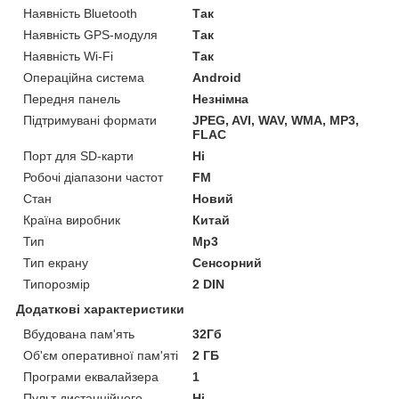
Наявність Bluetooth
Так
Наявність GPS-модуля
Так
Наявність Wi-Fi
Так
Операційна система
Android
Передня панель
Незнімна
Підтримувані формати
JPEG, AVI, WAV, WMA, MP3,
FLAC
Порт для SD-карти
Ні
Робочі діапазони частот
FM
Стан
Новий
Країна виробник
Китай
Тип
Mp3
Тип екрану
Сенсорний
Типорозмір
2 DIN
Додаткові характеристики
Вбудована пам'ять
32Гб
Об'єм оперативної пам'яті
2 ГБ
Програми еквалайзера
1
Пульт дистанційного
Ні