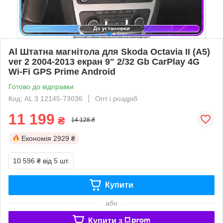
Al Штатна магнітола для Skoda Octavia II (A5)
ver 2 2004-2013 екран 9" 2/32 Gb CarPlay 4G
Wi-Fi GPS Prime Android
Готово до відправки
Код: AL 3 12145-73036
Опт і роздріб
11 199
₴
14 128 ₴
Економія
2929 ₴
10 596 ₴
від 5 шт.
Купити
або
Купити з