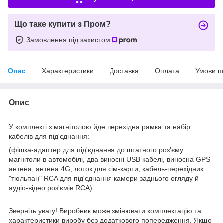
Що таке купити з Пром?
Замовлення під захистом
Опис
Характеристики
Доставка
Оплата
Умови п
Опис
У комплекті з магнітолою йде перехідна рамка та набір
кабелів для під'єднання:
(фішка-адаптер для під'єднання до штатного роз'єму
магнітоли в автомобілі, два виносні USB кабелі, виносна GPS
антена, антена 4G, лоток для сім-карти, кабель-перехідник
"тюльпан" RCA для під'єднання камери заднього огляду й
аудіо-відео роз'ємів RCA)
Зверніть увагу! Виробник може змінювати комплектацію та
характеристики виробу без додаткового попередження. Якщо