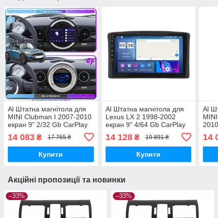
Al Штатна магнітола для
Al Штатна магнітола для
Al Ш
MINI Clubman I 2007-2010
Lexus LX 2 1998-2002
MINI
екран 9" 2/32 Gb CarPlay
екран 9" 4/64 Gb CarPlay
2010
4G Wi-Fi GPS Prime
4G Wi-Fi GPS Prime
Gb C
14 083
14 128
14 
₴
₴
17 765 ₴
19 891 ₴
Android
Android
Prim
Купити
Купити
Акційні пропозиції та новинки
–33%
–33%