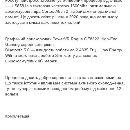
Роботу пристрою, забезпечує 8-ядерний процесор від Unisoc
— UIS8581a з тактовою частотою 1600Mhz, оптимальною
архітектурою ядра Cortex-A55 і 2 гігабайтами оперативної
пам'яті. Це досить свіже рішення 2020 року, що дало змогу
застосувати кілька важливих технологій:
Графічний прискорювач PowerVR Rogue GE8322 High-End
Gaming середнього рівня.
Bluetooth 5.0 — швидкість роботи до 2.4835 Ггц + Low Energy.
Wifi та можливість роботи Sim-карт у діапазонах
широкосмугових 4G мереж.
Процесор досить добре справляється з навантаженнями, на
що також істотний вплив має система активного охолодження,
тут це кулер з окремим виведенням роз'єму під живлення 12
вольтів.
Комплетація: