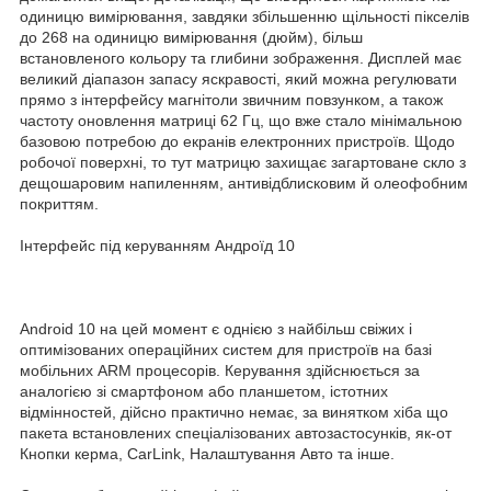
одиницю вимірювання, завдяки збільшенню щільності пікселів
до 268 на одиницю вимірювання (дюйм), більш
встановленого кольору та глибини зображення. Дисплей має
великий діапазон запасу яскравості, який можна регулювати
прямо з інтерфейсу магнітоли звичним повзунком, а також
частоту оновлення матриці 62 Гц, що вже стало мінімальною
базовою потребою до екранів електронних пристроїв. Щодо
робочої поверхні, то тут матрицю захищає загартоване скло з
дещошаровим напиленням, антивідблисковим й олеофобним
покриттям.
Інтерфейс під керуванням Андроїд 10
Android 10 на цей момент є однією з найбільш свіжих і
оптимізованих операційних систем для пристроїв на базі
мобільних ARM процесорів. Керування здійснюється за
аналогією зі смартфоном або планшетом, істотних
відмінностей, дійсно практично немає, за винятком хіба що
пакета встановлених спеціалізованих автозастосунків, як-от
Кнопки керма, CarLink, Налаштування Авто та інше.