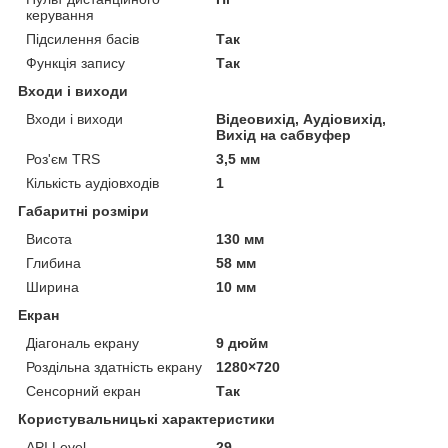
керування
Підсилення басів
Так
Функція запису
Так
Входи і виходи
Входи і виходи
Відеовихід, Аудіовихід,
Вихід на сабвуфер
Роз'єм TRS
3,5 мм
Кількість аудіовходів
1
Габаритні розміри
Висота
130 мм
Глибина
58 мм
Ширина
10 мм
Екран
Діагональ екрану
9 дюйм
Роздільна здатність екрану
1280×720
Сенсорний екран
Так
Користувальницькі характеристики
API Level
29