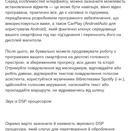
Серед особливостей інтерфейсу, можна зазначити можливість
встановлення віджетів — це може бути навігація, вікно відео
програвача, практично все, де є нативна їх підтримка,
передбачена розробником програмного забезпечення, що
використовується вами, а також CarPlay (AndroidAuto для
користувачів Android), який фактично клонує середовище
вашого смартфона під час під'єднання і переносить його на
дисплей магнітоли.
Після цього, ви буквально можете продовжувати роботу з
програмами вашого смартфона на дисплеї головного
пристрою, зі збереженням прогресу, всіх даних та історії.
Отримуйте повідомлення від месенджерів, відповідайте або
робіть дзвінки, відтворюйте текстові повідомлення голосом
асистента, користуйтеся музичними бібліотеками Spotify (і ін.),
здійснюйте голосове керування, натискайте текст або
прокладайте маршрути, не відриваючись від шляху.
Звук із DSP процесором
Окремо варто зазначити й наявність звукового DSP
процесора, який слугує для перетворення й оброблення