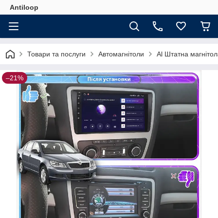
Antiloop
Товари та послуги
Автомагнітоли
Al Штатна магнітол
–21%