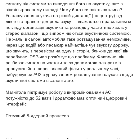
сигналу від системи та виведення його на акустику, вже в
відфільтрованому вигляді. Чому його наявність важлива?
Розташування слухача на рівній дистанції (по центру) від
лівого та правого джерела звуку — вважається правильним із
погляду організації акустики та розподілу частотних хвиль у
стерео діапазоні, що випромінюються акустичною системою.
На жаль, в салоні автомобіля таке розташування неможливе,
через що водій або пасажир найчастіше чує звукову доріжку,
що звучить, з перевісом на одну зі сторін, ближче до якої він
перебуває. DSP-чип розв'язує цю проблему. Фактично, він
розбиває сигнал на частоти та за допомогою алгоритмів
пропускає його через власний фільтр у реальному часі,
вибудовуючи АЧХ з урахуванням розташування слухачів щодо
акустичної системи в салоні авто.
Магнітола підтримує роботу з випромінювачами АС
потужністю до 52 ватів і додатково має оптичний цифровий
інтерфейс
Потужний 8-ядерний процесор