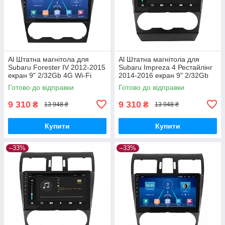
Al Штатна магнітола для
Al Штатна магнітола для
Subaru Forester IV 2012-2015
Subaru Impreza 4 Рестайлінг
екран 9" 2/32Gb 4G Wi-Fi
2014-2016 екран 9" 2/32Gb
GPS Top Android
4G Wi-Fi GPS Top Android
Готово до відправки
Готово до відправки
9 310
9 310
₴
₴
13 948 ₴
13 948 ₴
Купити
Купити
–33%
–33%