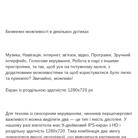
Безмежні можливості в декількох дотиках
Музика, Навігація, інтернет, зв'язок, відео, Програми, Зручний
інтерфейс, Голосове керування, Робота в парі з іншими
пристроями, та так, щоб усе на потужному залозі, з
додатковими можливостями та щоб користуватися було легко
та приємно? Звичайно, можливо!
Екран із роздільною здатністю 1280х720 рх
Для техніки із сенсорним керуванням, чинників першочергової
важливості можна виділити два — це тип і якість дисплея. У
нашому разі магнітола має 9-дюймовий IPS-екран з HD і
роздільну здатність 1280х720. Така комбінація дає змогу
домагатися вищої деталізації, що виводиться картинкою на