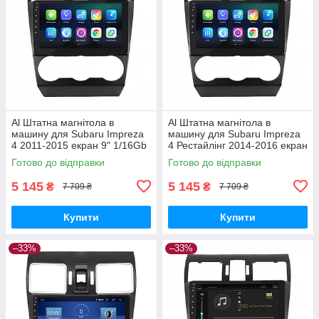
Al Штатна магнітола в
Al Штатна магнітола в
машину для Subaru Impreza
машину для Subaru Impreza
4 2011-2015 екран 9" 1/16Gb
4 Рестайлінг 2014-2016 екран
Wi-Fi GPS Base
9" 1/16Gb Wi-Fi GPS Base
Готово до відправки
Готово до відправки
5 145
5 145
₴
₴
7 709 ₴
7 709 ₴
Купити
Купити
–33%
–33%