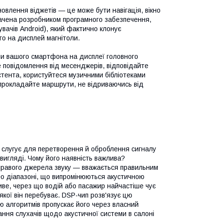
влення віджетів — це може бути навігація, вікно
дбачена розробником програмного забезпечення,
увачів Android), який фактично клонує
го на дисплей магнітоли.
ми вашого смартфона на дисплеї головного
те повідомлення від месенджерів, відповідайте
стента, користуйтеся музичними бібліотеками
бо прокладайте маршрути, не відриваючись від
й слугує для перетворення й оброблення сигналу
 вигляді. Чому його наявність важлива?
а правого джерела звуку — вважається правильним
рео діапазоні, що випромінюються акустичною
ве, через що водій або пасажир найчастіше чує
 якої він перебуває. DSP-чип розв'язує цю
ю алгоритмів пропускає його через власний
ння слухачів щодо акустичної системи в салоні