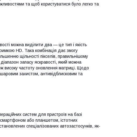
ожливостями та щоб користуватися було легко та
вості можна виділити два — це тип і якість
тримкою HD. Така комбінація дає змогу
ільшенню щільності пікселів, правильнішому
іапазон запасу яскравості, який можна
ож високу частоту оновлення матриці. Щодо
ошаровим захистом, антивідблисковим та
пераційних систем для пристроїв на базі
і смартфоном або планшетом, істотних
становлених спеціалізованих автозастосунків, як-