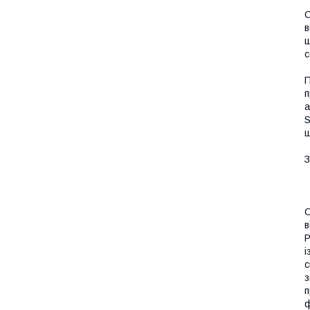
С
в
щ
с
П
п
а
S
ш
З
О
в
Р
і
с
з
п
ф