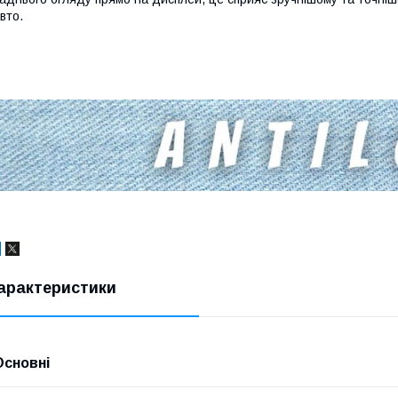
вто.
арактеристики
Основні