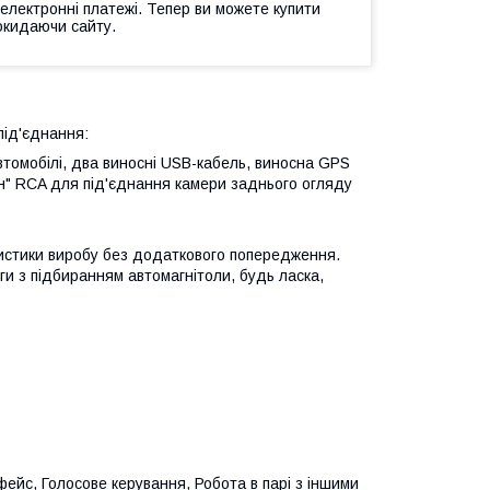
 електронні платежі. Тепер ви можете купити
окидаючи сайту.
під'єднання:
втомобілі, два виносні USB-кабель, виносна GPS
ан" RCA для під'єднання камери заднього огляду
ристики виробу без додаткового попередження.
и з підбиранням автомагнітоли, будь ласка,
рфейс, Голосове керування, Робота в парі з іншими