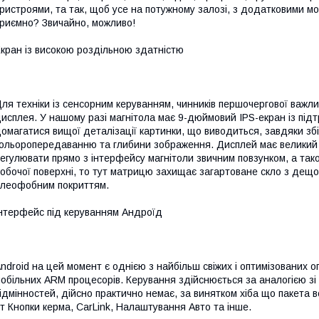
ристроями, та так, щоб усе на потужному залозі, з додатковими м
риємно? Звичайно, можливо!
кран із високою роздільною здатністю
ля техніки із сенсорним керуванням, чинників першочергової важли
исплея. У нашому разі магнітола має 9-дюймовий IPS-екран із під
омагатися вищої деталізації картинки, що виводиться, завдяки зб
ольоропередаванню та глибини зображення. Дисплей має великий д
егулювати прямо з інтерфейсу магнітоли звичним повзунком, а так
обочої поверхні, то тут матрицю захищає загартоване скло з дещ
леофобним покриттям.
нтерфейс під керуванням Андроїд
ndroid на цей момент є однією з найбільш свіжих і оптимізованих о
обільних ARM процесорів. Керування здійснюється за аналогією з
ідмінностей, дійсно практично немає, за винятком хіба що пакета в
т Кнопки керма, CarLink, Налаштування Авто та інше.