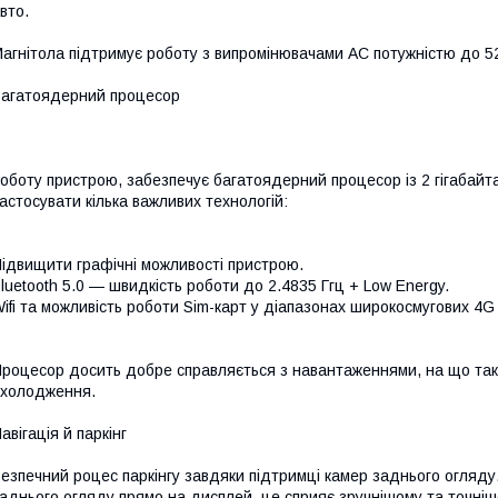
вто.
агнітола підтримує роботу з випромінювачами АС потужністю до 52
агатоядерний процесор
оботу пристрою, забезпечує багатоядерний процесор із 2 гігабайт
астосувати кілька важливих технологій:
ідвищити графічні можливості пристрою.
luetooth 5.0 — швидкість роботи до 2.4835 Ггц + Low Energy.
ifi та можливість роботи Sim-карт у діапазонах широкосмугових 4G
роцесор досить добре справляється з навантаженнями, на що так
холодження.
авігація й паркінг
езпечний роцес паркінгу завдяки підтримці камер заднього огляд
аднього огляду прямо на дисплей, це сприяє зручнішому та точні