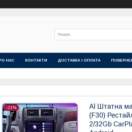
РО НАС
КОНТАКТИ
ДОСТАВКА І ОПЛАТА
ПОВЕРНЕ
ИЙ ДОГОВІР-ОФЕРТА (УМОВИ НАДАННЯ ПОСЛУГ)
ГАРАНТІЯ
Al Штатна маг
–21%
(F30) Рестай
2/32Gb CarPl