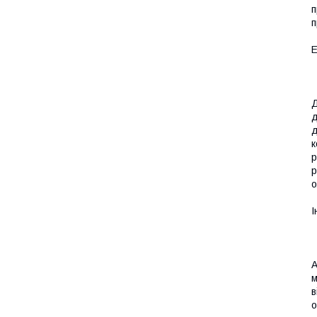
п
п
Е
Д
д
д
к
р
р
о
І
A
м
в
о