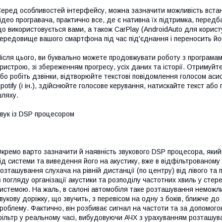
еред особливостей інтерфейсу, можна зазначити можливість встано
ідео програвача, практично все, де є нативна їх підтримка, пере
о використовується вами, а також CarPlay (AndroidAuto для корист
ередовище вашого смартфона під час під'єднання і переносить йо
ісля цього, ви буквально можете продовжувати роботу з програма
ристрою, зі збереженням прогресу, усіх даних та історії. Отримуй
бо робіть дзвінки, відтворюйте текстові повідомлення голосом аси
potify (і ін.), здійснюйте голосове керування, натискайте текст а
ляху.
вук із DSP процесором
кремо варто зазначити й наявність звукового DSP процесора, яки
ід системи та виведення його на акустику, вже в відфільтрованому
озташування слухача на рівній дистанції (по центру) від лівого т
з погляду організації акустики та розподілу частотних хвиль у сте
истемою. На жаль, в салоні автомобіля таке розташування неможли
вукову доріжку, що звучить, з перевісом на одну з боків, ближче до
роблему. Фактично, він розбиває сигнал на частоти та за допомого
ільтр у реальному часі, вибудовуючи АЧХ з урахуванням розташува