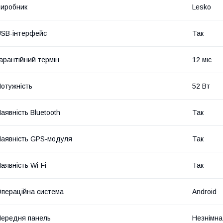
иробник
Lesko
SB-інтерфейс
Так
арантійний термін
12 міс
отужність
52 Вт
аявність Bluetooth
Так
аявність GPS-модуля
Так
аявність Wi-Fi
Так
пераційна система
Android
ередня панель
Незнімна