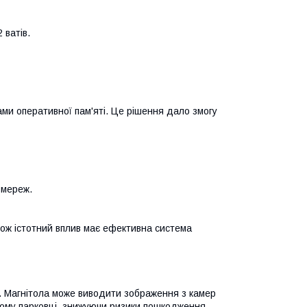
 ватів.
ами оперативної пам'яті. Це рішення дало змогу
 мереж.
ож істотний вплив має ефективна система
у. Магнітола може виводити зображення з камер
шому парковці, знижуючи ризики пошкодження