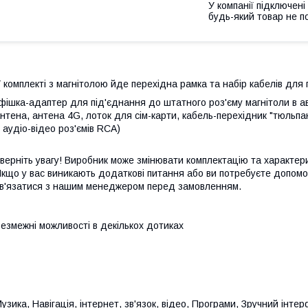
У компанії підключені
будь-який товар не п
 комплекті з магнітолою йде перехідна рамка та набір кабелів для 
фішка-адаптер для під'єднання до штатного роз'єму магнітоли в а
нтена, антена 4G, лоток для сім-карти, кабель-перехідник "тюльп
 аудіо-відео роз'ємів RCA)
верніть увагу! Виробник може змінювати комплектацію та характе
кщо у вас виникають додаткові питання або ви потребуєте допомог
в'язатися з нашим менеджером перед замовленням.
езмежні можливості в декількох дотиках
узика, Навігація, інтернет, зв'язок, відео, Програми, Зручний інте