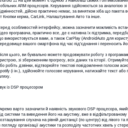
ndroid 11 на цей момент є однією з найбільш свіжих і оптимізовани
обільних ARM процесорів. Керування здійснюється за аналогією з
ідмінностей, дійсно практично немає, за винятком хіба що пакета в
т Кнопки керма, CarLink, Налаштування Авто та інше.
еред особливостей інтерфейсу, можна зазначити можливість встано
ідео програвача, практично все, де є нативна їх підтримка, пере
о використовується вами, а також CarPlay (AndroidAuto для корист
ередовище вашого смартфона під час під'єднання і переносить йо
ісля цього, ви буквально можете продовжувати роботу з програма
ристрою, зі збереженням прогресу, всіх даних та історії. Отримуй
бо робіть дзвінки, відтворюйте текстові повідомлення голосом аси
potify (і ін.), здійснюйте голосове керування, натискайте текст а
ляху.
вук із DSP процесором
кремо варто зазначити й наявність звукового DSP процесора, яки
ід системи та виведення його на акустику, вже в відфільтрованому
озташування слухача на рівній дистанції (по центру) від лівого т
з погляду організації акустики та розподілу частотних хвиль у сте