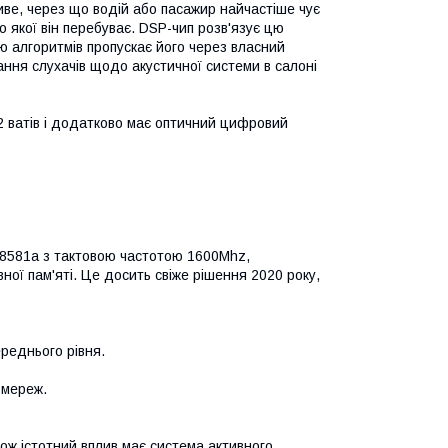
ве, через що водій або пасажир найчастіше чує
до якої він перебуває. DSP-чип розв'язує цю
ю алгоритмів пропускає його через власний
ння слухачів щодо акустичної системи в салоні
2 ватів і додатково має оптичний цифровий
S8581a з тактовою частотою 1600Mhz,
ної пам'яті. Це досить свіже рішення 2020 року,
реднього рівня.
 мереж.
ж істотний вплив має система активного