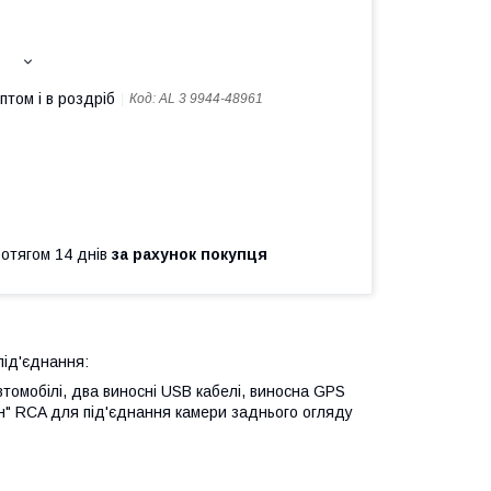
птом і в роздріб
Код:
AL 3 9944-48961
ротягом 14 днів
за рахунок покупця
під'єднання:
томобілі, два виносні USB кабелі, виносна GPS
ан" RCA для під'єднання камери заднього огляду