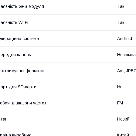
аявність GPS-модуля
Так
аявність Wi-Fi
Так
пераційна система
Android
ередня панель
Незнімна
ідтримувані формати
AVI, JPE
орт для SD-карти
Ні
обочі діапазони частот
FM
Стан
Новий
раїна виробник
Китай