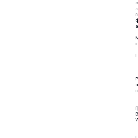
с
з
п
ф
а
М
і
П
Р
о
щ
Г
B
W
П