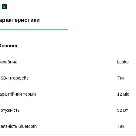
арактеристики
Основні
иробник
Lesko
SB-інтерфейс
Так
арантійний термін
12 міс
отужність
52 Вт
аявність Bluetooth
Так