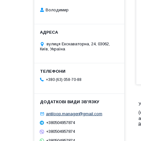
Володимир
вулиця Екскаваторна, 24, 03062,
Київ, Україна
+380 (63) 058-70-88
У
(
antiloop.manager@gmail.com
а
+380504957874
й
+380504957874
+380504957874