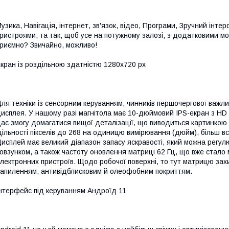
узика, Навігація, інтернет, зв'язок, відео, Програми, Зручний інте
ристроями, та так, щоб усе на потужному залозі, з додатковими м
риємно? Звичайно, можливо!
кран із роздільною здатністю 1280х720 рх
ля техніки із сенсорним керуванням, чинників першочергової важли
исплея. У нашому разі магнітола має 10-дюймовий IPS-екран з HD
ає змогу домагатися вищої деталізації, що виводиться картинко
ільності пікселів до 268 на одиницю вимірювання (дюйм), більш в
исплей має великий діапазон запасу яскравості, який можна регул
овзунком, а також частоту оновлення матриці 62 Гц, що вже стало
лектронних пристроїв. Щодо робочої поверхні, то тут матрицю з
апиленням, антивідблисковим й олеофобним покриттям.
нтерфейс під керуванням Андроїд 11