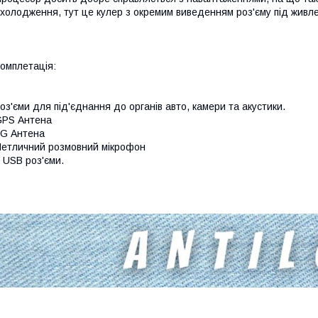
холодження, тут це кулер з окремим виведенням роз'єму під живле
омплетація:
оз'єми для під'єднання до органів авто, камери та акустики.
GPS Антена
G Антена
етличний розмовний мікрофон
 USB роз'єми.