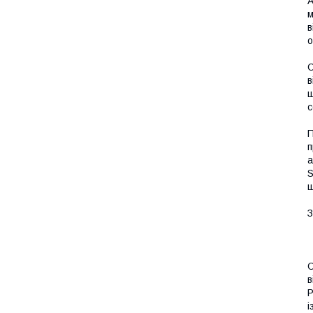
A
м
в
о
С
в
щ
с
П
п
а
S
ш
З
О
в
Р
і