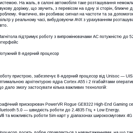
истемою. На жаль, в салоні автомобіля таке розташування неможли
вукову доріжку, що звучить, з перевісом на одну зі сторін, ближче 
роблему. Фактично, він розбиває сигнал на частоти та за допомого
ільтр у реальному часі, вибудовуючи АЧХ з урахуванням розташува
вто.
агнітола підтримує роботу з випромінювачами АС потужністю до 5
нтерфейс
отужний 8-ядерний процесор
оботу пристрою, забезпечує 8-ядерний процесор від Unisoc — UI
птимальною архітектурою ядра Cortex-A55 і 2 гігабайтами оператив
о дало змогу застосувати кілька важливих технологій:
рафічний прискорювач PowerVR Rogue GE8322 High-End Gaming се
luetooth 5.0 — швидкість роботи до 2.4835 Ггц + Low Energy.
ifi та можливість роботи Sim-карт у діапазонах широкосмугових 4G
роцесор досить добре справляється з навантаженнями, на що тако