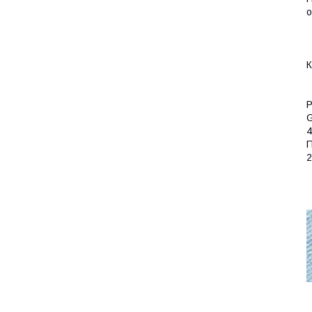
о
К
Р
4
П
2