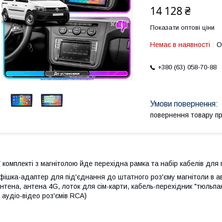
14 128 ₴
Показати оптові ціни
Немає в наявності
О
+380 (63) 058-70-88
повернення товару п
 комплекті з магнітолою йде перехідна рамка та набір кабелів для 
фішка-адаптер для під'єднання до штатного роз'єму магнітоли в ав
нтена, антена 4G, лоток для сім-карти, кабель-перехідник "тюльп
 аудіо-відео роз'ємів RCA)