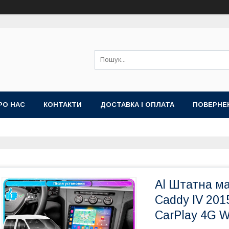
РО НАС
КОНТАКТИ
ДОСТАВКА І ОПЛАТА
ПОВЕРНЕ
ИЙ ДОГОВІР-ОФЕРТА (УМОВИ НАДАННЯ ПОСЛУГ)
ГАРАНТІЯ
Al Штатна ма
Caddy IV 201
CarPlay 4G W