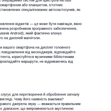
х операційних систем для пристроїв на базі
і смартфоном або планшетом, істотних
становлених спеціалізованих автозастосунків, як-
влення віджетів — це може бути навігація, вікно
дбачена розробником програмного забезпечення,
увачів Android), який фактично клонує
го на дисплей магнітоли.
ми вашого смартфона на дисплеї головного
те повідомлення від месенджерів, відповідайте
стента, користуйтеся музичними бібліотеками
бо прокладайте маршрути, не відриваючись від
й слугує для перетворення й оброблення сигналу
 вигляді. Чому його наявність важлива?
а правого джерела звуку — вважається правильним
рео діапазоні, що випромінюються акустичною