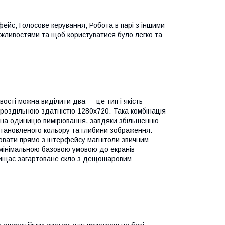
рфейс, Голосове керування, Робота в парі з іншими
ожливостями та щоб користуватися було легко та
вості можна виділити два — це тип і якість
 роздільною здатністю 1280х720. Така комбінація
ю на одиницю вимірювання, завдяки збільшенню
становленого кольору та глибини зображення.
ювати прямо з інтерфейсу магнітоли звичним
 мінімальною базовою умовою до екранів
ахищає загартоване скло з дещошаровим