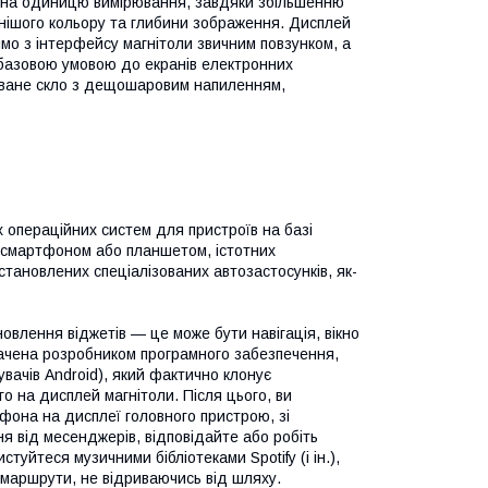
ю на одиницю вимірювання, завдяки збільшенню
ьнішого кольору та глибини зображення. Дисплей
мо з інтерфейсу магнітоли звичним повзунком, а
 базовою умовою до екранів електронних
товане скло з дещошаровим напиленням,
х операційних систем для пристроїв на базі
і смартфоном або планшетом, істотних
становлених спеціалізованих автозастосунків, як-
влення віджетів — це може бути навігація, вікно
дбачена розробником програмного забезпечення,
увачів Android), який фактично клонує
о на дисплей магнітоли. Після цього, ви
она на дисплеї головного пристрою, зі
ня від месенджерів, відповідайте або робіть
туйтеся музичними бібліотеками Spotify (і ін.),
 маршрути, не відриваючись від шляху.