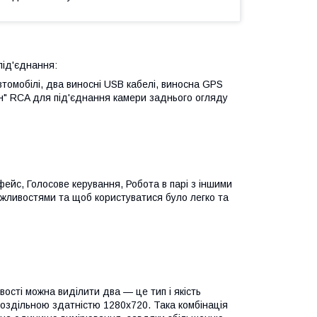
під'єднання:
томобілі, два виносні USB кабелі, виносна GPS
ан" RCA для під'єднання камери заднього огляду
рфейс, Голосове керування, Робота в парі з іншими
ожливостями та щоб користуватися було легко та
вості можна виділити два — це тип і якість
роздільною здатністю 1280х720. Така комбінація