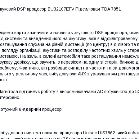
вуковий DSP процесор BU32107EFV Підсилювач TDA 7851
кремо варто зазначити й наявність звукового DSP процесора, яки
ід системи та виведення його на акустику, вже в відфільтрованому
озташування слухача на рівній дистанції (по центру) від лівого т
з погляду організації акустики та розподілу частотних хвиль у сте
истемою. На жаль, в салоні автомобіля таке розташування неможли
вукову доріжку, що звучить, з перевісом на одну зі сторін, ближче 
роблему. Фактично, він розбиває сигнал на частоти та за допомого
ільтр у реальному часі, вибудовуючи АЧХ з урахуванням розташува
вто.
агнітола підтримує роботу з випромінювачами АС потужністю до 5
нтерфейс
отужний 8-ядерний процесор
обудована система навколо процесара Unisoc UIS7862, який побач
ипсет, який виготовляється по 28 нанометровому тех-процесу та м