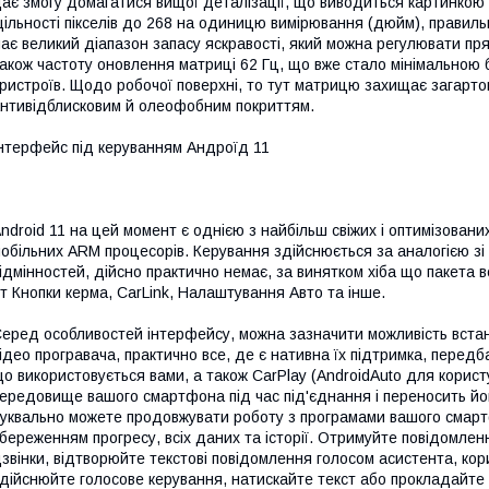
ає змогу домагатися вищої деталізації, що виводиться картинко
ільності пікселів до 268 на одиницю вимірювання (дюйм), правил
ає великий діапазон запасу яскравості, який можна регулювати пря
акож частоту оновлення матриці 62 Гц, що вже стало мінімальною
ристроїв. Щодо робочої поверхні, то тут матрицю захищає загар
нтивідблисковим й олеофобним покриттям.
нтерфейс під керуванням Андроїд 11
ndroid 11 на цей момент є однією з найбільш свіжих і оптимізовани
обільних ARM процесорів. Керування здійснюється за аналогією з
ідмінностей, дійсно практично немає, за винятком хіба що пакета в
т Кнопки керма, CarLink, Налаштування Авто та інше.
еред особливостей інтерфейсу, можна зазначити можливість встано
ідео програвача, практично все, де є нативна їх підтримка, пере
о використовується вами, а також CarPlay (AndroidAuto для корист
ередовище вашого смартфона під час під'єднання і переносить йог
уквально можете продовжувати роботу з програмами вашого смартф
береженням прогресу, всіх даних та історії. Отримуйте повідомлен
звінки, відтворюйте текстові повідомлення голосом асистента, корис
дійснюйте голосове керування, натискайте текст або прокладайте