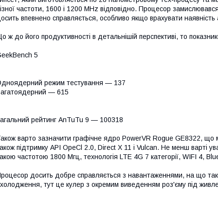
ізної частоти, 1600 і 1200 MHz відповідно. Процесор замислювався
осить впевнено справляється, особливо якщо врахувати наявність 
о ж до його продуктивності в детальнішій перспективі, то показник
eekBench 5
дноядерний режим тестування — 137
агатоядерний — 615
агальний рейтинг AnTuTu 9 — 100318
акож варто зазначити графічне ядро PowerVR Rogue GE8322, що м
акож підтримку API OpeCl 2.0, Direct X 11 і Vulcan. Не менш варті ув
акою частотою 1800 Мгц, технологія LTE 4G 7 категорії, WIFI 4, Blue
роцесор досить добре справляється з навантаженнями, на що тако
холодження, тут це кулер з окремим виведенням роз'єму під живле