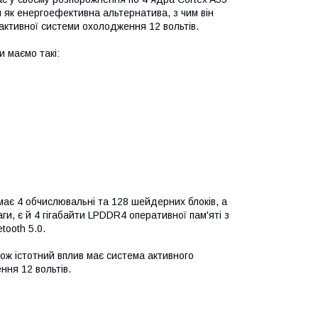
 як енергоефективна альтернатива, з чим він
активної системи охолодження 12 вольтів.
и маємо такі:
ає 4 обчислювальні та 128 шейдерних блоків, а
аги, є й 4 гігабайти LPDDR4 оперативної пам'яті з
tooth 5.0.
ж істотний вплив має система активного
ння 12 вольтів.