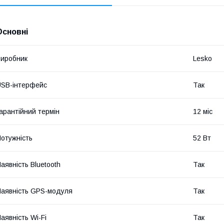
Основні
иробник
Lesko
SB-інтерфейс
Так
арантійний термін
12 міс
отужність
52 Вт
аявність Bluetooth
Так
аявність GPS-модуля
Так
аявність Wi-Fi
Так