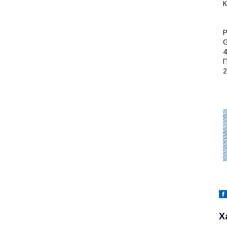
К
Р
4
П
2
Х