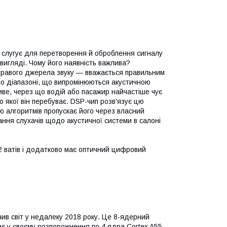
й слугує для перетворення й оброблення сигналу
 вигляді. Чому його наявність важлива?
а правого джерела звуку — вважається правильним
рео діапазоні, що випромінюються акустичною
ве, через що водій або пасажир найчастіше чує
до якої він перебуває. DSP-чип розв'язує цю
ю алгоритмів пропускає його через власний
ння слухачів щодо акустичної системи в салоні
2 ватів і додатково має оптичний цифровий
ив світ у недалеку 2018 року. Це 8-ядерний
ає у своєму розпорожнення по 4 ядра Cortex A55