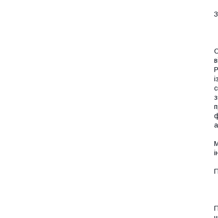
З
О
в
Р
і
с
з
п
ф
а
М
і
П
П
ч