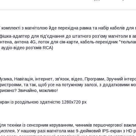
 комплекті з магнітолою йде перехідна рамка та набір кабелів для 
фішка-адаптер для під'єднання до штатного роз'єму магнітоли в ав
нтена, антена 4G, лоток для сім-карти, кабель-перехідник "тюльп
 аудіо-відео роз'ємів RCA)
узика, Навігація, інтернет, зв'язок, відео, Програми, Зручний інте
ристроями, та так, щоб усе на потужному залозі, з додатковими м
риємно? Звичайно, можливо!
кран із роздільною здатністю 1280х720 рх
ля техніки із сенсорним керуванням, чинників першочергової важли
исплея. У нашому разі магнітола має 9-дюймовий IPS-екран з HD 