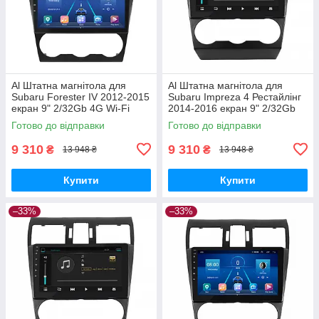
Al Штатна магнітола для
Al Штатна магнітола для
Subaru Forester IV 2012-2015
Subaru Impreza 4 Рестайлінг
екран 9" 2/32Gb 4G Wi-Fi
2014-2016 екран 9" 2/32Gb
GPS Top Android
4G Wi-Fi GPS Top Android
Готово до відправки
Готово до відправки
9 310
9 310
₴
₴
13 948 ₴
13 948 ₴
Купити
Купити
–33%
–33%