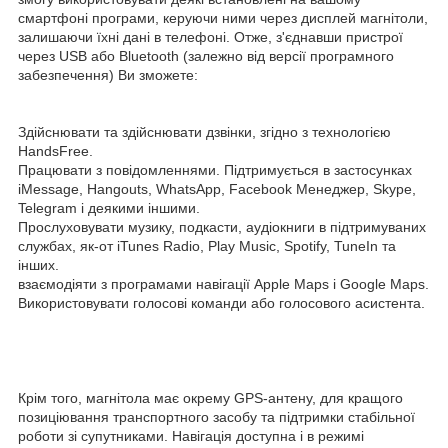
смартфоні програми, керуючи ними через дисплей магнітоли,
залишаючи їхні дані в телефоні. Отже, з'єднавши пристрої
через USB або Bluetooth (залежно від версії програмного
забезпечення) Ви зможете:
Здійснювати та здійснювати дзвінки, згідно з технологією
HandsFree.
Працювати з повідомленнями. Підтримується в застосунках
iMessage, Hangouts, WhatsApp, Facebook Менеджер, Skype,
Telegram і деякими іншими.
Прослуховувати музику, подкасти, аудіокниги в підтримуваних
службах, як-от iTunes Radio, Play Music, Spotify, TuneIn та
інших.
взаємодіяти з програмами навігації Apple Maps і Google Maps.
Використовувати голосові команди або голосового асистента.
Крім того, магнітола має окрему GPS-антену, для кращого
позиціювання транспортного засобу та підтримки стабільної
роботи зі супутниками. Навігація доступна і в режимі