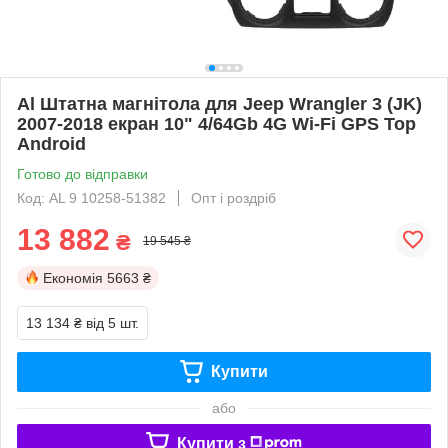
Al Штатна магнітола для Jeep Wrangler 3 (JK)
2007-2018 екран 10" 4/64Gb 4G Wi-Fi GPS Top
Android
Готово до відправки
Код: AL 9 10258-51382
Опт і роздріб
13 882
₴
19 545 ₴
Економія
5663 ₴
13 134 ₴
від 5 шт.
Купити
або
Купити з