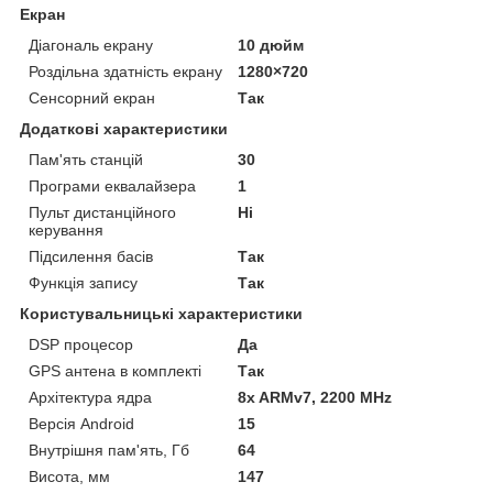
Екран
Діагональ екрану
10 дюйм
Роздільна здатність екрану
1280×720
Сенсорний екран
Так
Додаткові характеристики
Пам'ять станцій
30
Програми еквалайзера
1
Пульт дистанційного
Ні
керування
Підсилення басів
Так
Функція запису
Так
Користувальницькі характеристики
DSP процесор
Да
GPS антена в комплекті
Так
Архітектура ядра
8x ARMv7, 2200 MHz
Версія Android
15
Внутрішня пам'ять, Гб
64
Висота, мм
147