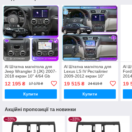
Al Штатна магнітола для
Al Штатна магнітола для
Al Ш
Jeep Wrangler 3 (JK) 2007-
Lexus LS IV Рестайлінг
Ford
2018 екран 10" 4/64 Gb
2009-2012 екран 10"
2014
CarPlay 4G Wi-Fi GPS
6/128Gb 4G Wi-Fi GPS Top
Gb C
12 195
19 515
19 
₴
₴
17 170 ₴
24 619 ₴
Prime Android
Android
Prim
Купити
Купити
Акційні пропозиції та новинки
–33%
–33%