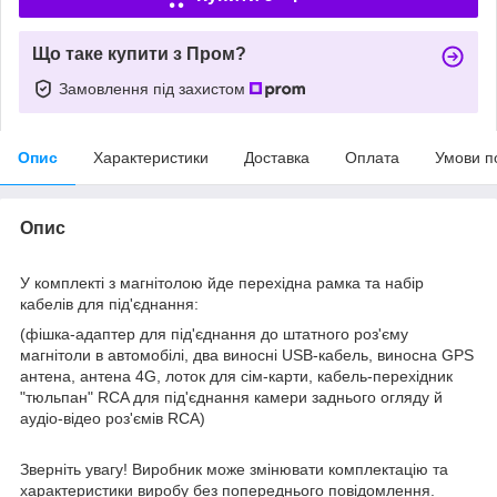
Що таке купити з Пром?
Замовлення під захистом
Опис
Характеристики
Доставка
Оплата
Умови п
Опис
У комплекті з магнітолою йде перехідна рамка та набір
кабелів для під'єднання:
(фішка-адаптер для під'єднання до штатного роз'єму
магнітоли в автомобілі, два виносні USB-кабель, виносна GPS
антена, антена 4G, лоток для сім-карти, кабель-перехідник
"тюльпан" RCA для під'єднання камери заднього огляду й
аудіо-відео роз'ємів RCA)
Зверніть увагу! Виробник може змінювати комплектацію та
характеристики виробу без попереднього повідомлення.