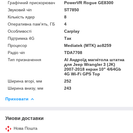
Графічний прискорювач
PowerVR Rogue GE8300
Звуковий чіп
ST7850
Кількість ядер
8
Оперативна пам'ять, ГБ
4
Особливості
Carplay
Підтримка 4G
Так
Процесор
Mediatek (MTK) ac8259
Радіо чіп
TDA7708
Тип призначення
Al Андроїд магнітола штатна
для Jeep Wrangler 3 (JK)
2007-2018 екран 10" 4/64Gb
4G Wi-Fi GPS Top
Ширина вгорі, мм
252
Ширина внизу, мм
243
Приховати
Умови доставки
Нова Пошта