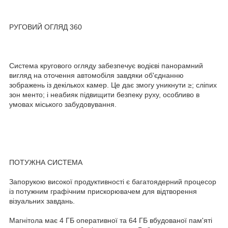
РУГОВИЙ ОГЛЯД 360
Система кругового огляду забезпечує водієві панорамний
вигляд на оточення автомобіля завдяки об'єднанню
зображень із декількох камер. Це дає змогу уникнути ≥; сліпих
зон менто; і неабияк підвищити безпеку руху, особливо в
умовах міського забудовування.
ПОТУЖНА СИСТЕМА
Запорукою високої продуктивності є багатоядерний процесор
із потужним графічним прискорювачем для відтворення
візуальних завдань.
Магнітола має 4 ГБ оперативної та 64 ГБ вбудованої пам'яті