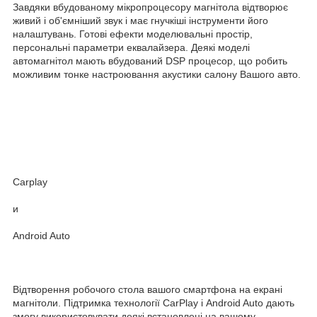
Завдяки вбудованому мікропроцесору магнітола відтворює
живий і об'ємніший звук і має гнучкіші інструменти його
налаштувань. Готові ефекти моделювальні простір,
персональні параметри еквалайзера. Деякі моделі
автомагнітол мають вбудований DSP процесор, що робить
можливим тонке настроювання акустики салону Вашого авто.
Carplay
и
Android Auto
Відтворення робочого стола вашого смартфона на екрані
магнітоли. Підтримка технології CarPlay і Android Auto дають
змогу використовувати деякі встановлені на вашому