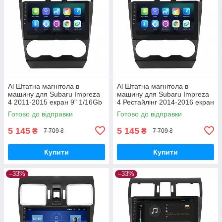
Al Штатна магнітола в
Al Штатна магнітола в
машину для Subaru Impreza
машину для Subaru Impreza
4 2011-2015 екран 9" 1/16Gb
4 Рестайлінг 2014-2016 екран
Wi-Fi GPS Base
9" 1/16Gb Wi-Fi GPS Base
Готово до відправки
Готово до відправки
5 145
5 145
₴
₴
7 709 ₴
7 709 ₴
Купити
Купити
–33%
–33%