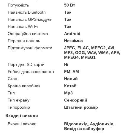
Потужність
50 Вт
Наявність Bluetooth
Так
Наявність GPS-модуля
Так
Наявність Wi-Fi
Так
Операційна система
Android
Передня панель
Незнімна
Підтримувані формати
JPEG, FLAC, MPEG2, AVI,
MP3, OGG, WAV, WMA, APE,
MPEG4, MPEG1
Порт для SD-карти
Ні
Робочі діапазони частот
FM, AM
Стан
Новий
Країна виробник
Китай
Тип
Mp3
Тип екрану
Сенсорний
Типорозмір
Штатний розмір
Входи і виходи
Входи і виходи
Відеовихід, Аудіовихід,
Вихід на сабвуфер