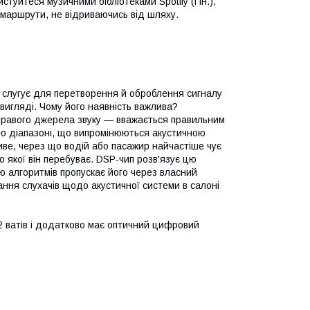
туйтеся музичними бібліотеками Spotify (і ін.),
 маршрути, не відриваючись від шляху.
й слугує для перетворення й оброблення сигналу
 вигляді. Чому його наявність важлива?
а правого джерела звуку — вважається правильним
рео діапазоні, що випромінюються акустичною
ве, через що водій або пасажир найчастіше чує
до якої він перебуває. DSP-чип розв'язує цю
ю алгоритмів пропускає його через власний
ння слухачів щодо акустичної системи в салоні
2 ватів і додатково має оптичний цифровий