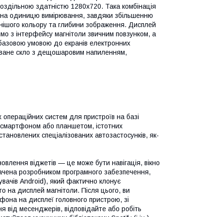
роздільною здатністю 1280х720. Така комбінація
ю на одиницю вимірювання, завдяки збільшенню
ьнішого кольору та глибини зображення. Дисплей
мо з інтерфейсу магнітоли звичним повзунком, а
 базовою умовою до екранів електронних
товане скло з дещошаровим напиленням,
х операційних систем для пристроїв на базі
і смартфоном або планшетом, істотних
становлених спеціалізованих автозастосунків, як-
влення віджетів — це може бути навігація, вікно
дбачена розробником програмного забезпечення,
увачів Android), який фактично клонує
о на дисплей магнітоли. Після цього, ви
она на дисплеї головного пристрою, зі
ня від месенджерів, відповідайте або робіть