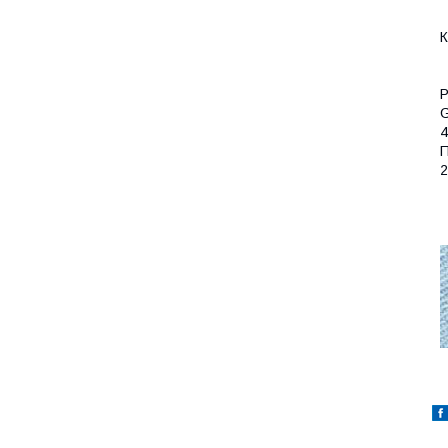
К
Р
4
П
2