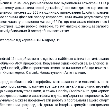
исплея. У нашому разі магнітола має 9-дюймовий IPS-екран з HD 
ає змогу домагатися вищої деталізації, що виводиться картинко
ільності пікселів до 268 на одиницю вимірювання (дюйм), правил
ає великий діапазон запасу яскравості, який можна регулювати пря
акож частоту оновлення матриці 62 Гц, що вже стало мінімальною
ристроїв. Щодо робочої поверхні, то тут матрицю захищає загар
нтивідблисковим й олеофобним покриттям.
нтерфейс під керуванням Андроїд 11
ndroid 11 на цей момент є однією з найбільш свіжих і оптимізовани
обільних ARM процесорів. Керування здійснюється за аналогією з
ідмінностей, дійсно практично немає, за винятком хіба що пакета в
т Кнопки керма, CarLink, Налаштування Авто та інше.
еред особливостей інтерфейсу, можна зазначити можливість встано
ідео програвача, практично все, де є нативна їх підтримка, пере
о використовується вами, а також CarPlay (AndroidAuto для корист
ередовище вашого смартфона під час під'єднання і переносить йог
уквально можете продовжувати роботу з програмами вашого смартф
береженням прогресу, всіх даних та історії. Отримуйте повідомлен