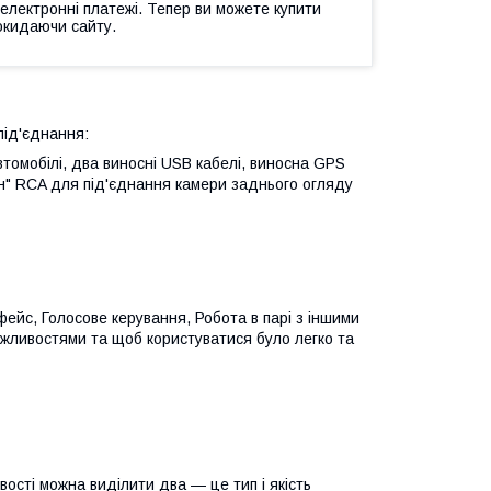
 електронні платежі. Тепер ви можете купити
окидаючи сайту.
під'єднання:
томобілі, два виносні USB кабелі, виносна GPS
ан" RCA для під'єднання камери заднього огляду
рфейс, Голосове керування, Робота в парі з іншими
ожливостями та щоб користуватися було легко та
вості можна виділити два — це тип і якість