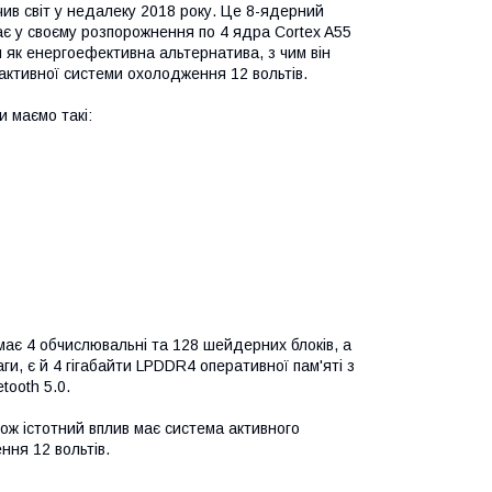
ив світ у недалеку 2018 року. Це 8-ядерний
ає у своєму розпорожнення по 4 ядра Cortex A55
 як енергоефективна альтернатива, з чим він
активної системи охолодження 12 вольтів.
и маємо такі:
ає 4 обчислювальні та 128 шейдерних блоків, а
аги, є й 4 гігабайти LPDDR4 оперативної пам'яті з
tooth 5.0.
ж істотний вплив має система активного
ння 12 вольтів.