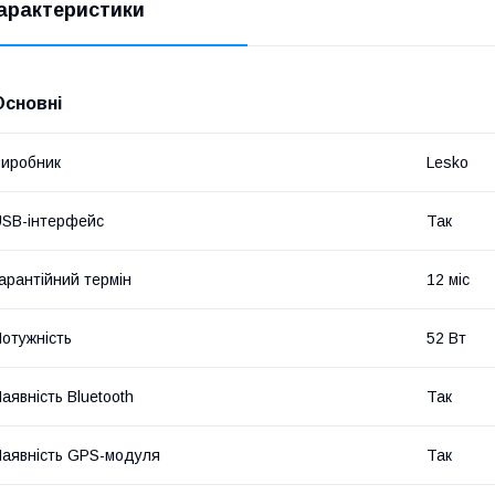
арактеристики
Основні
иробник
Lesko
SB-інтерфейс
Так
арантійний термін
12 міс
отужність
52 Вт
аявність Bluetooth
Так
аявність GPS-модуля
Так