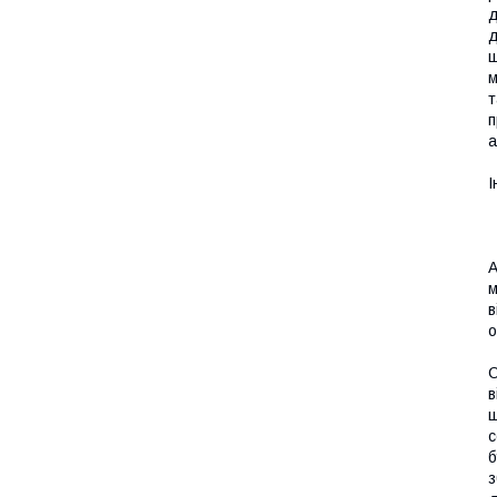
д
д
щ
м
т
п
а
І
A
м
в
о
С
в
щ
с
б
з