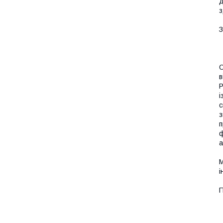
д
з
З
О
в
Р
і
с
з
п
ф
а
М
і
П