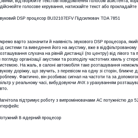
звінки, відтворюйте текстові повідомлення голосом асистента, корис
дійснюйте голосове керування, натискайте текст або прокладайте
вуковий DSP процесор BU32107EFV Підсилювач TDA 7851
кремо варто зазначити й наявність звукового DSP процесора, яки
ід системи та виведення його на акустику, вже в відфільтрованому
озташування слухача на рівній дистанції (по центру) від лівого т
з погляду організації акустики та розподілу частотних хвиль у сте
истемою. На жаль, в салоні автомобіля таке розташування неможли
вукову доріжку, що звучить, з перевісом на одну зі сторін, ближче 
роблему. Фактично, він розбиває сигнал на частоти та за допомого
ільтр у реальному часі, вибудовуючи АЧХ з урахуванням розташува
вто.
агнітола підтримує роботу з випромінювачами АС потужністю до 5
нтерфейс
отужний 8-ядерний процесор