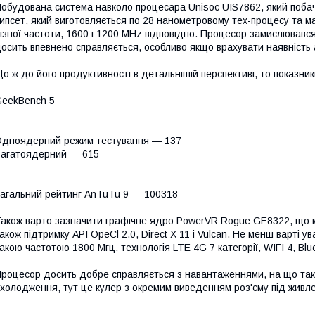
обудована система навколо процесара Unisoc UIS7862, який побач
ипсет, який виготовляється по 28 нанометровому тех-процесу та м
ізної частоти, 1600 і 1200 MHz відповідно. Процесор замислювався
осить впевнено справляється, особливо якщо врахувати наявність 
о ж до його продуктивності в детальнішій перспективі, то показник
eekBench 5
дноядерний режим тестування — 137
агатоядерний — 615
агальний рейтинг AnTuTu 9 — 100318
акож варто зазначити графічне ядро PowerVR Rogue GE8322, що м
акож підтримку API OpeCl 2.0, Direct X 11 і Vulcan. Не менш варті ув
акою частотою 1800 Мгц, технологія LTE 4G 7 категорії, WIFI 4, Blue
роцесор досить добре справляється з навантаженнями, на що тако
холодження, тут це кулер з окремим виведенням роз'єму під живле