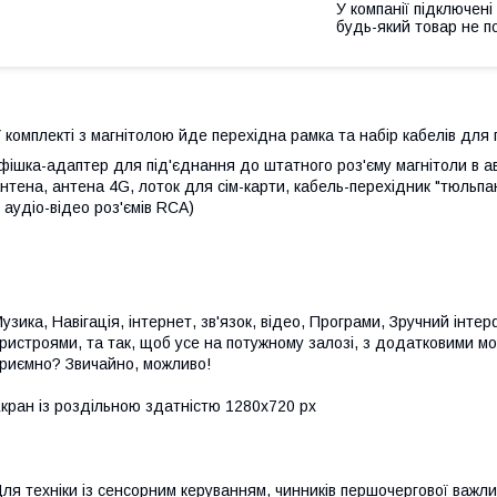
У компанії підключені
будь-який товар не п
 комплекті з магнітолою йде перехідна рамка та набір кабелів для 
фішка-адаптер для під'єднання до штатного роз'єму магнітоли в ав
нтена, антена 4G, лоток для сім-карти, кабель-перехідник "тюльп
 аудіо-відео роз'ємів RCA)
узика, Навігація, інтернет, зв'язок, відео, Програми, Зручний інте
ристроями, та так, щоб усе на потужному залозі, з додатковими м
риємно? Звичайно, можливо!
кран із роздільною здатністю 1280х720 рх
ля техніки із сенсорним керуванням, чинників першочергової важли