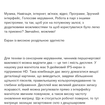
Музика, Навігація, інтернет, зв'язок, відео, Програми, Зручний
інтерфейс, Голосове керування, Робота в парі з іншими
пристроями, та так, щоб усе на потужному залозі, з
додатковими можливостями та щоб користуватися було легко
та приємно? Звичайно, можливо!
Екран із високою роздільною здатністю
Для техніки із сенсорним керуванням, чинників першочергової
важливості можна виділити два — це тип і якість дисплея. У
нашому разі магнітола має 9-дюймовий IPS-екран із
підтримкою HD. Така комбінація дає змогу домагатися вищої
деталізації картинки, що виводиться, завдяки збільшенню
щільності пікселів, правильнішому кольоропередаванню та
глибини зображення. Дисплей має великий діапазон запасу
яскравості, який можна регулювати прямо з інтерфейсу
магнітоли звичним повзунком, а також високу частоту
оновлення матриці. Що ж стосується робочої поверхні, то тут
матрицю захищає загартоване скло з дещошаровим