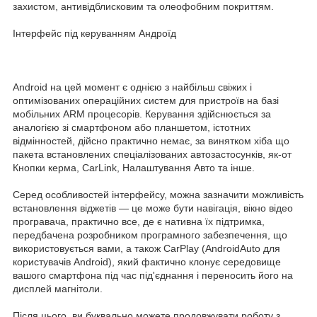
захистом, антивідблисковим та олеофобним покриттям.
Інтерфейс під керуванням Андроїд
Android на цей момент є однією з найбільш свіжих і
оптимізованих операційних систем для пристроїв на базі
мобільних ARM процесорів. Керування здійснюється за
аналогією зі смартфоном або планшетом, істотних
відмінностей, дійсно практично немає, за винятком хіба що
пакета встановлених спеціалізованих автозастосунків, як-от
Кнопки керма, CarLink, Налаштування Авто та інше.
Серед особливостей інтерфейсу, можна зазначити можливість
встановлення віджетів — це може бути навігація, вікно відео
програвача, практично все, де є нативна їх підтримка,
передбачена розробником програмного забезпечення, що
використовується вами, а також CarPlay (AndroidAuto для
користувачів Android), який фактично клонує середовище
вашого смартфона під час під'єднання і переносить його на
дисплей магнітоли.
Після цього, ви буквально можете продовжувати роботу з