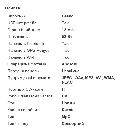
Основні
Виробник
Lesko
USB-інтерфейс
Так
Гарантійний термін
12 міс
Потужність
52 Вт
Наявність Bluetooth
Так
Наявність GPS-модуля
Так
Наявність Wi-Fi
Так
Операційна система
Android
Передня панель
Незнімна
Підтримувані формати
JPEG, WAV, MP3, AVI, WMA,
FLAC
Порт для SD-карти
Ні
Робочі діапазони частот
FM
Стан
Новий
Країна виробник
Китай
Тип
Mp3
Тип екрану
Сенсорний