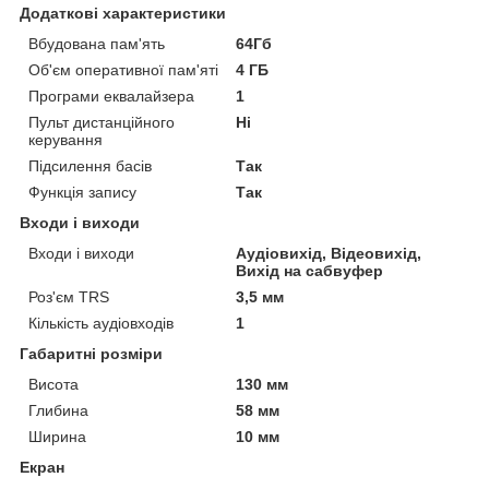
Додаткові характеристики
Вбудована пам'ять
64Гб
Об'єм оперативної пам'яті
4 ГБ
Програми еквалайзера
1
Пульт дистанційного
Ні
керування
Підсилення басів
Так
Функція запису
Так
Входи і виходи
Входи і виходи
Аудіовихід, Відеовихід,
Вихід на сабвуфер
Роз'єм TRS
3,5 мм
Кількість аудіовходів
1
Габаритні розміри
Висота
130 мм
Глибина
58 мм
Ширина
10 мм
Екран