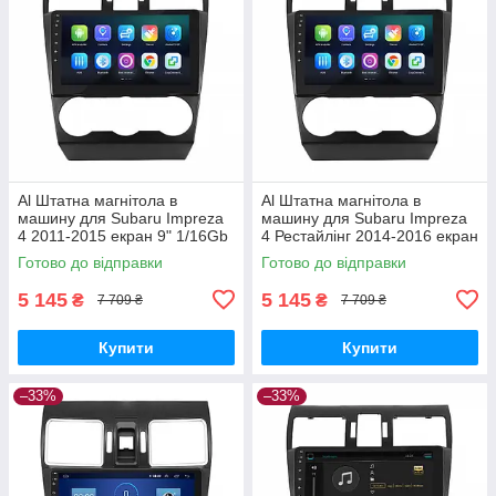
Al Штатна магнітола в
Al Штатна магнітола в
машину для Subaru Impreza
машину для Subaru Impreza
4 2011-2015 екран 9" 1/16Gb
4 Рестайлінг 2014-2016 екран
Wi-Fi GPS Base
9" 1/16Gb Wi-Fi GPS Base
Готово до відправки
Готово до відправки
5 145
5 145
₴
₴
7 709 ₴
7 709 ₴
Купити
Купити
–33%
–33%