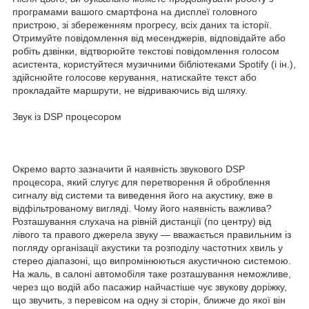
програмами вашого смартфона на дисплеї головного
пристрою, зі збереженням прогресу, всіх даних та історії.
Отримуйте повідомлення від месенджерів, відповідайте або
робіть дзвінки, відтворюйте текстові повідомлення голосом
асистента, користуйтеся музичними бібліотеками Spotify (і ін.),
здійснюйте голосове керування, натискайте текст або
прокладайте маршрути, не відриваючись від шляху.
Звук із DSP процесором
Окремо варто зазначити й наявність звукового DSP
процесора, який слугує для перетворення й оброблення
сигналу від системи та виведення його на акустику, вже в
відфільтрованому вигляді. Чому його наявність важлива?
Розташування слухача на рівній дистанції (по центру) від
лівого та правого джерела звуку — вважається правильним із
погляду організації акустики та розподілу частотних хвиль у
стерео діапазоні, що випромінюються акустичною системою.
На жаль, в салоні автомобіля таке розташування неможливе,
через що водій або пасажир найчастіше чує звукову доріжку,
що звучить, з перевісом на одну зі сторін, ближче до якої він