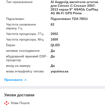
Тип призначення
Al Андроїд магнітола штатна
для Citroen C-Crosser 2007-
2013 екран 9" 4/64Gb CarPlay
4G Wi-Fi GPS Prime
Підсилювач
Підсилювач TDA 7851l
Частота оновлення
62
екрану, Гц
Частота процесора, ГГц
2002
Частота процесора, Мгц
1600
Екран
QLED
активне охолодження
Да
вбудований звуковий DSP-
Да
процесор
вихід на камеру
Да
мова інтерфейсу типово
українська
Приховати
Умови доставки
Нова Пошта