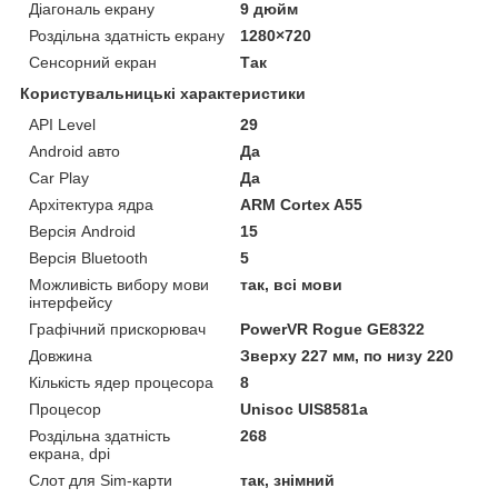
Діагональ екрану
9 дюйм
Роздільна здатність екрану
1280×720
Сенсорний екран
Так
Користувальницькі характеристики
API Level
29
Android авто
Да
Car Play
Да
Архітектура ядра
ARM Cortex A55
Версія Android
15
Версія Bluetooth
5
Можливість вибору мови
так, всі мови
інтерфейсу
Графічний прискорювач
PowerVR Rogue GE8322
Довжина
Зверху 227 мм, по низу 220
Кількість ядер процесора
8
Процесор
Unisoc UIS8581a
Роздільна здатність
268
екрана, dpi
Слот для Sim-карти
так, знімний