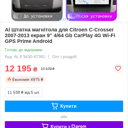
Al Штатна магнітола для Citroen C-Crosser
2007-2013 екран 9" 4/64 Gb CarPlay 4G Wi-Fi
GPS Prime Android
Готово до відправки
Код: AL 8 9430-47381
Опт і роздріб
12 195
₴
17 170 ₴
Економія
4975 ₴
11 538 ₴
від 5 шт.
Купити
або
Купити з