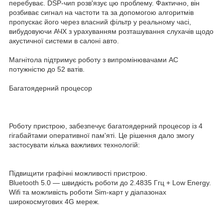
перебуває. DSP-чип розв'язує цю проблему. Фактично, він
розбиває сигнал на частоти та за допомогою алгоритмів
пропускає його через власний фільтр у реальному часі,
вибудовуючи АЧХ з урахуванням розташування слухачів щодо
акустичної системи в салоні авто.
Магнітола підтримує роботу з випромінювачами АС
потужністю до 52 ватів.
Багатоядерний процесор
Роботу пристрою, забезпечує багатоядерний процесор із 4
гігабайтами оперативної пам'яті. Це рішення дало змогу
застосувати кілька важливих технологій:
Підвищити графічні можливості пристрою.
Bluetooth 5.0 — швидкість роботи до 2.4835 Ггц + Low Energy.
Wifi та можливість роботи Sim-карт у діапазонах
широкосмугових 4G мереж.