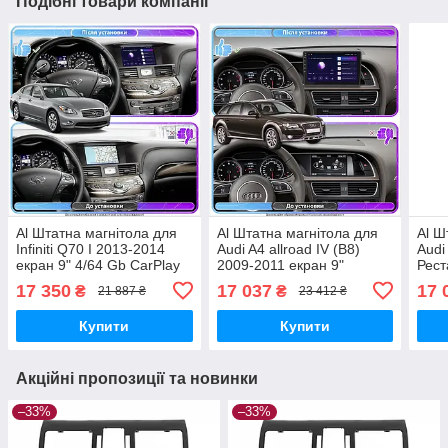
Подібні товари компанії
Al Штатна магнітола для
Al Штатна магнітола для
Al Ш
Infiniti Q70 I 2013-2014
Audi A4 allroad IV (B8)
Audi
екран 9" 4/64 Gb CarPlay
2009-2011 екран 9"
Рест
4G Wi-Fi GPS Prime
4/64Gb CarPlay 4G Wi-Fi
екра
17 350
17 037
17 
₴
₴
21 887 ₴
23 412 ₴
Android
GPS Prime Android
4G W
Andr
Купити
Купити
Акційні пропозиції та новинки
–33%
–33%