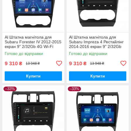
Al Штатна магнітола для
Al Штатна магнітола для
Subaru Forester IV 2012-2015
Subaru Impreza 4 Рестайлінг
екран 9" 2/32Gb 4G Wi-Fi
2014-2016 екран 9" 2/32Gb
GPS Top Android
4G Wi-Fi GPS Top Android
Готово до відправки
Готово до відправки
9 310
9 310
₴
₴
13 948 ₴
13 948 ₴
Купити
Купити
–33%
–33%