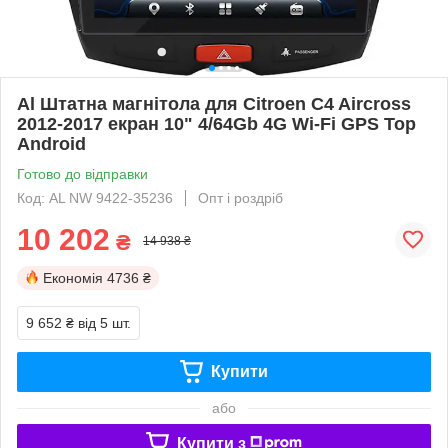
Al Штатна магнітола для Citroen C4 Aircross
2012-2017 екран 10" 4/64Gb 4G Wi-Fi GPS Top
Android
Готово до відправки
Код: AL NW 9422-35236
Опт і роздріб
10 202
₴
14 938 ₴
Економія
4736 ₴
9 652 ₴
від 5 шт.
Купити
або
Купити з