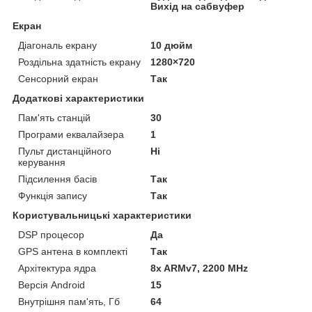
Вихід на сабвуфер
Екран
Діагональ екрану
10 дюйм
Роздільна здатність екрану
1280×720
Сенсорний екран
Так
Додаткові характеристики
Пам'ять станцій
30
Програми еквалайзера
1
Пульт дистанційного
Ні
керування
Підсилення басів
Так
Функція запису
Так
Користувальницькі характеристики
DSP процесор
Да
GPS антена в комплекті
Так
Архітектура ядра
8x ARMv7, 2200 MHz
Версія Android
15
Внутрішня пам'ять, Гб
64