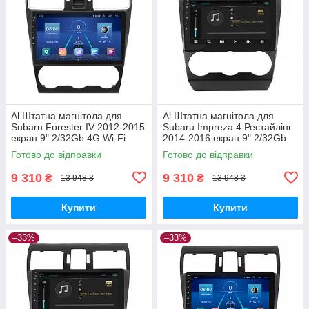
Al Штатна магнітола для
Al Штатна магнітола для
Subaru Forester IV 2012-2015
Subaru Impreza 4 Рестайлінг
екран 9" 2/32Gb 4G Wi-Fi
2014-2016 екран 9" 2/32Gb
GPS Top Android
4G Wi-Fi GPS Top Android
Готово до відправки
Готово до відправки
9 310
9 310
₴
₴
13 948 ₴
13 948 ₴
Купити
Купити
–33%
–33%