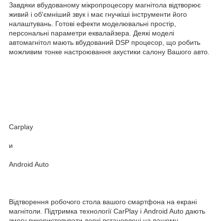
Завдяки вбудованому мікропроцесору магнітола відтворює
живий і об'ємніший звук і має гнучкіші інструменти його
налаштувань. Готові ефекти моделювальні простір,
персональні параметри еквалайзера. Деякі моделі
автомагнітол мають вбудований DSP процесор, що робить
можливим тонке настроювання акустики салону Вашого авто.
Carplay
и
Android Auto
Відтворення робочого стола вашого смартфона на екрані
магнітоли. Підтримка технології CarPlay і Android Auto дають
змогу використовувати деякі встановлені на вашому