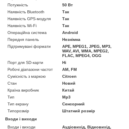
Потужність
50 Вт
Наявність Bluetooth
Так
Наявність GPS-модуля
Так
Наявність Wi-Fi
Так
Операційна система
Android
Передня панель
Незнімна
Підтримувані формати
APE, MPEG1, JPEG, MP3,
WAV, AVI, WMA, MPEG2,
FLAC, MPEG4, OGG
Порт для SD-карти
Ні
Робочі діапазони частот
AM, FM
Сумісність з маркою
Citroen
Стан
Новий
Країна виробник
Китай
Тип
Mp3
Тип екрану
Сенсорний
Типорозмір
Штатний розмір
Входи і виходи
Входи і виходи
Аудіовихід, Відеовихід,