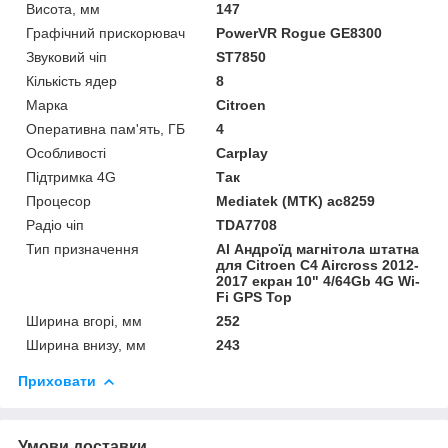
Висота, мм
147
Графічний прискорювач
PowerVR Rogue GE8300
Звуковий чіп
ST7850
Кількість ядер
8
Марка
Citroen
Оперативна пам'ять, ГБ
4
Особливості
Carplay
Підтримка 4G
Так
Процесор
Mediatek (MTK) ac8259
Радіо чіп
TDA7708
Тип призначення
Al Андроїд магнітола штатна
для Citroen C4 Aircross 2012-
2017 екран 10" 4/64Gb 4G Wi-
Fi GPS Top
Ширина вгорі, мм
252
Ширина внизу, мм
243
Приховати
Умови доставки