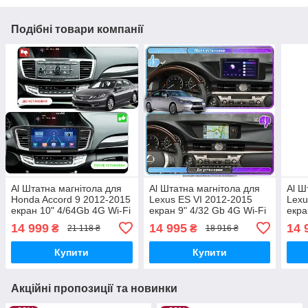
Подібні товари компанії
Al Штатна магнітола для
Al Штатна магнітола для
Al Ш
Honda Accord 9 2012-2015
Lexus ES VI 2012-2015
Lexu
екран 10" 4/64Gb 4G Wi-Fi
екран 9" 4/32 Gb 4G Wi-Fi
екра
GPS Top Android
GPS Top Android
GPS 
14 999
14 995
14 
₴
₴
21 118 ₴
18 916 ₴
Купити
Купити
Акційні пропозиції та новинки