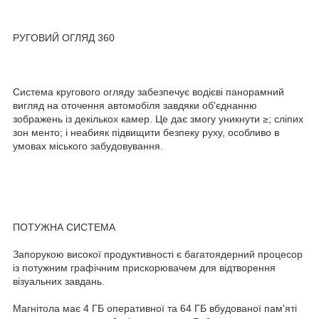
РУГОВИЙ ОГЛЯД 360
Система кругового огляду забезпечує водієві панорамний
вигляд на оточення автомобіля завдяки об'єднанню
зображень із декількох камер. Це дає змогу уникнути ≥; сліпих
зон менто; і неабияк підвищити безпеку руху, особливо в
умовах міського забудовування.
ПОТУЖНА СИСТЕМА
Запорукою високої продуктивності є багатоядерний процесор
із потужним графічним прискорювачем для відтворення
візуальних завдань.
Магнітола має 4 ГБ оперативної та 64 ГБ вбудованої пам'яті