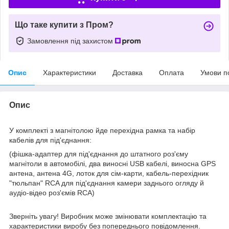
Що таке купити з Пром?
Замовлення під захистом
Опис
Характеристики
Доставка
Оплата
Умови п
Опис
У комплекті з магнітолою йде перехідна рамка та набір
кабелів для під'єднання:
(фішка-адаптер для під'єднання до штатного роз'єму
магнітоли в автомобілі, два виносні USB кабелі, виносна GPS
антена, антена 4G, лоток для сім-карти, кабель-перехідник
"тюльпан" RCA для під'єднання камери заднього огляду й
аудіо-відео роз'ємів RCA)
Зверніть увагу! Виробник може змінювати комплектацію та
характеристики виробу без попереднього повідомлення.