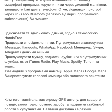
смартфоні програми, керуючи ними через дисплей магнітоли,
залишаючи їхні дані в телефоні. Отже, з'єднавши пристрої
через USB або Bluetooth (залежно від версії програмного
забезпечення) Ви зможете:
Здійснювати та здійснювати дзвінки, згідно з технологією
HandsFree.
Працювати з повідомленнями. Підтримується в застосунках
iMessage, Hangouts, WhatsApp, Facebook Менеджер, Skype,
Telegram і деякими іншими.
Прослуховувати музику, подкасти, аудіокниги в підтримуваних
службах, як-от iTunes Radio, Play Music, Spotify, TuneIn та
інших.
взаємодіяти з програмами навігації Apple Maps і Google Maps.
Використовувати голосові команди або голосового асистента.
Крім того, магнітола має окрему GPS-антену, для кращого
позиціювання транспортного засобу та підтримки стабільної
роботи зі супутниками. Навігація доступна і в режимі