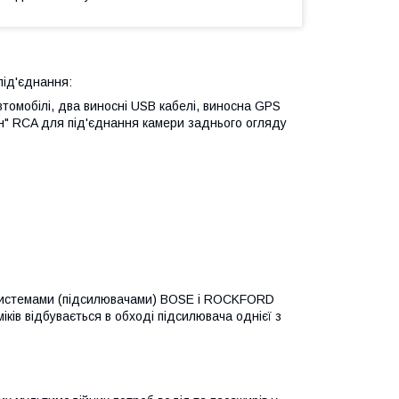
під'єднання:
томобілі, два виносні USB кабелі, виносна GPS
ан" RCA для під'єднання камери заднього огляду
и системами (підсилювачами) BOSE і ROCKFORD
ків відбувається в обході підсилювача однієї з