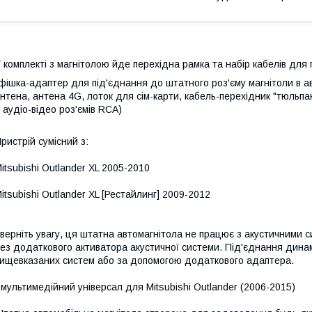
 комплекті з магнітолою йде перехідна рамка та набір кабелів для 
фішка-адаптер для під'єднання до штатного роз'єму магнітоли в ав
нтена, антена 4G, лоток для сім-карти, кабель-перехідник "тюльп
 аудіо-відео роз'ємів RCA)
ристрій сумісний з:
itsubishi Outlander XL 2005-2010
itsubishi Outlander XL [Рестайлинг] 2009-2012
верніть увагу, ця штатна автомагнітола не працює з акустичним
ез додаткового активатора акустичної системи. Під'єднання динамі
ищевказаних систем або за допомогою додаткового адаптера.
 мультимедійний універсал для Mitsubishi Outlander (2006-2015)