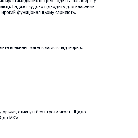
х мультимедійних потреб водія та пасажирів у
а місці. Ґаджет чудово підходить для власників
 і широкий функціонал цьому сприяють.
ьте впевнені: магнітола його відтворює.
доріжки, стиснуті без втрати якості. Щодо
P4 до MKV.