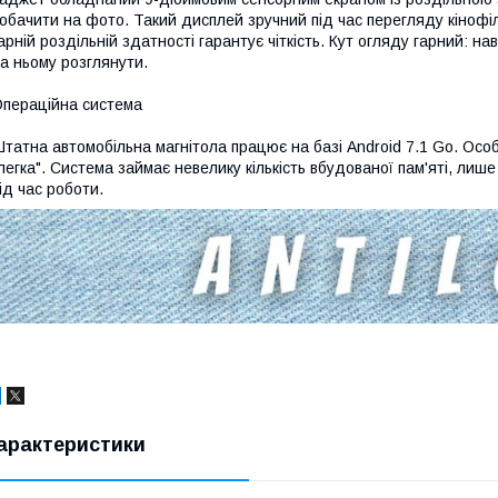
обачити на фото. Такий дисплей зручний під час перегляду кінофіль
арній роздільній здатності гарантує чіткість. Кут огляду гарний: на
а ньому розглянути.
пераційна система
татна автомобільна магнітола працює на базі Android 7.1 Go. Особ
легка". Система займає невелику кількість вбудованої пам'яті, лиш
ід час роботи.
арактеристики