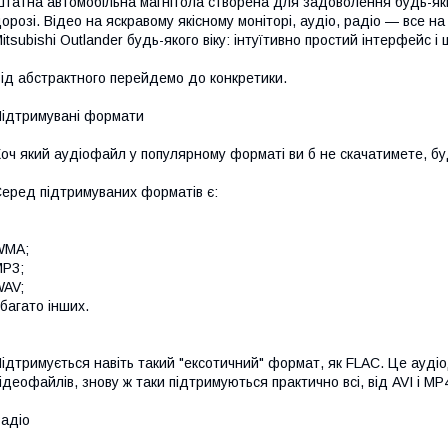
татна автомобільна магнітола створена для задоволення будь-яки
орозі. Відео на яскравому якісному моніторі, аудіо, радіо — все н
itsubishi Outlander будь-якого віку: інтуїтивно простий інтерфейс
ід абстрактного перейдемо до конкретики.
ідтримувані формати
оч який аудіофайл у популярному форматі ви б не скачатимете, буд
еред підтримуваних форматів є:
WMA;
P3;
AV;
 багато інших.
ідтримується навіть такий "ексотичний" формат, як FLAC. Це аудіо
ідеофайлів, знову ж таки підтримуються практично всі, від AVI і M
адіо