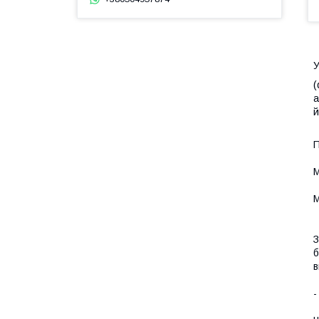
У
(
а
й
П
M
M
З
б
в
-