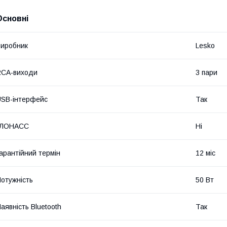
Основні
иробник
Lesko
RCA-виходи
3 пари
SB-інтерфейс
Так
ГЛОНАСС
Ні
арантійний термін
12 міс
отужність
50 Вт
аявність Bluetooth
Так