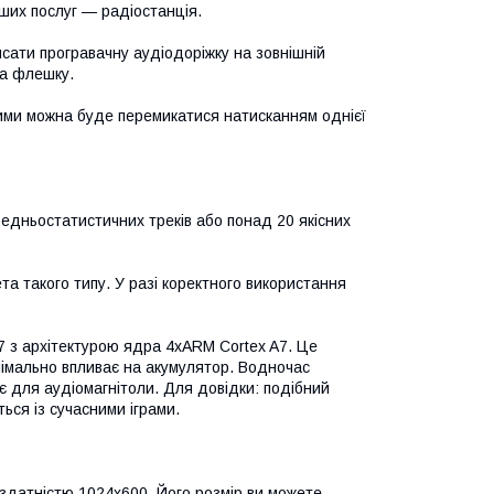
ваших послуг — радіостанція.
исати програвачну аудіодоріжку на зовнішній
на флешку.
ними можна буде перемикатися натисканням однієї
редньостатистичних треків або понад 20 якісних
та такого типу. У разі коректного використання
 з архітектурою ядра 4хARM Cortex A7. Це
інімально впливає на акумулятор. Водночас
є для аудіомагнітоли. Для довідки: подібний
ься із сучасними іграми.
датністю 1024х600. Його розмір ви можете