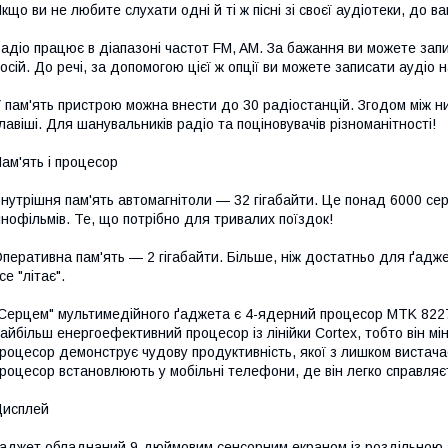
кщо ви не любите слухати одні й ті ж пісні зі своєї аудіотеки, до 
адіо працює в діапазоні частот FM, AM. За бажання ви можете зап
осій. До речі, за допомогою цієї ж опції ви можете записати аудіо 
 пам'ять пристрою можна внести до 30 радіостанцій. Згодом між 
лавіші. Для шанувальників радіо та поціновувачів різноманітності!
ам'ять і процесор
нутрішня пам'ять автомагнітоли — 32 гігабайти. Це понад 6000 се
інофільмів. Те, що потрібно для тривалих поїздок!
перативна пам'ять — 2 гігабайти. Більше, ніж достатньо для ґадже
се "літає".
Серцем" мультимедійного ґаджета є 4-ядерний процесор MTK 8227
айбільш енергоефективний процесор із лінійки Cortex, тобто він м
роцесор демонструє чудову продуктивність, якої з лишком вистача
роцесор встановлюють у мобільні телефони, де він легко справляєт
Дисплей
аджет обладнаний 9-дюймовим сенсорним екраном із роздільною з