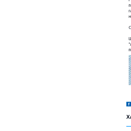
п
г
н
О
Ш
"
п
Х