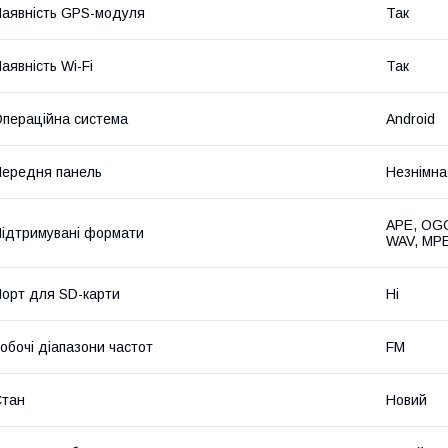
аявність GPS-модуля
Так
аявність Wi-Fi
Так
пераційна система
Android
ередня панель
Незнімна
APE, OGG
ідтримувані формати
WAV, MP
орт для SD-карти
Ні
обочі діапазони частот
FM
Стан
Новий