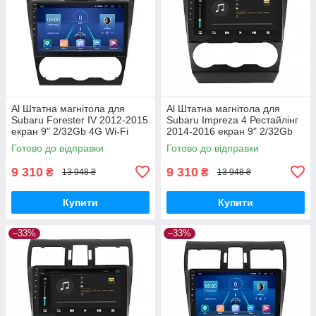
Al Штатна магнітола для
Al Штатна магнітола для
Subaru Forester IV 2012-2015
Subaru Impreza 4 Рестайлінг
екран 9" 2/32Gb 4G Wi-Fi
2014-2016 екран 9" 2/32Gb
GPS Top Android
4G Wi-Fi GPS Top Android
Готово до відправки
Готово до відправки
9 310
9 310
₴
₴
13 948 ₴
13 948 ₴
Купити
Купити
–33%
–33%