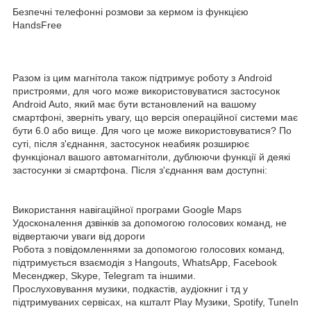
Безпечні телефонні розмови за кермом із функцією
HandsFree
Разом із цим магнітола також підтримує роботу з Android
пристроями, для чого може використовуватися застосунок
Android Auto, який має бути встановлений на вашому
смартфоні, зверніть увагу, що версія операційної системи має
бути 6.0 або вище. Для чого це може використовуватися? По
суті, після з'єднання, застосунок неабияк розширює
функціонал вашого автомагнітоли, дублюючи функції й деякі
застосунки зі смартфона. Після з'єднання вам доступні:
Використання навігаційної програми Google Maps
Удосконалення дзвінків за допомогою голосових команд, не
відвертаючи уваги від дороги
Робота з повідомленнями за допомогою голосових команд,
підтримується взаємодія з Hangouts, WhatsApp, Facebook
Месенджер, Skype, Telegram та іншими.
Прослуховування музики, подкастів, аудіокниг і тд у
підтримуваних сервісах, на кшталт Play Музики, Spotify, TuneIn