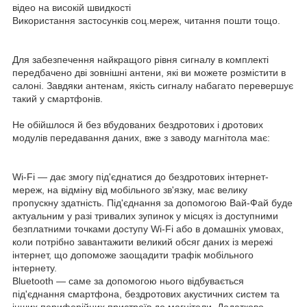
відео на високій швидкості
Використання застосунків соц.мереж, читання пошти тощо.
Для забезпечення найкращого рівня сигналу в комплекті
передбачено дві зовнішні антени, які ви можете розмістити в
салоні. Завдяки антенам, якість сигналу набагато перевершує
такий у смартфонів.
Не обійшлося й без вбудованих бездротових і дротових
модулів передавання даних, вже з заводу магнітола має:
Wi-Fi — дає змогу під'єднатися до бездротових інтернет-
мереж, на відміну від мобільного зв'язку, має велику
пропускну здатність. Під'єднання за допомогою Вай-Фай буде
актуальним у разі тривалих зупинок у місцях із доступними
безплатними точками доступу Wi-Fi або в домашніх умовах,
коли потрібно завантажити великий обсяг даних із мережі
інтернет, що допоможе заощадити трафік мобільного
інтернету.
Bluetooth — саме за допомогою нього відбувається
під'єднання смартфона, бездротових акустичних систем та
інших периферійних пристроїв до магнітоли. Додатково