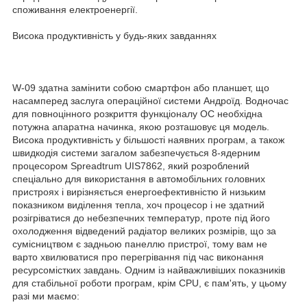
споживання електроенергії.
Висока продуктивність у будь-яких завданнях
W-09 здатна замінити собою смартфон або планшет, що
насамперед заслуга операційної системи Андроїд. Водночас
для повноцінного розкриття функціоналу ОС необхідна
потужна апаратна начинка, якою розташовує ця модель.
Висока продуктивність у більшості наявних програм, а також
швидкодія системи загалом забезпечується 8-ядерним
процесором Spreadtrum UIS7862, який розроблений
спеціально для використання в автомобільних головних
пристроях і вирізняється енергоефективністю й низьким
показником виділення тепла, хоч процесор і не здатний
розігріватися до небезпечних температур, проте під його
охолодження відведений радіатор великих розмірів, що за
сумісництвом є задньою панеллю пристрої, тому вам не
варто хвилюватися про перегрівання під час виконання
ресурсомістких завдань. Одним із найважливіших показників
для стабільної роботи програм, крім CPU, є пам'ять, у цьому
разі ми маємо: