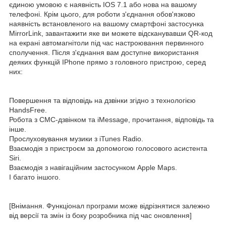
єдиною умовою є наявність IOS 7.1 або нова на вашому
телефоні. Крім цього, для роботи з'єднання обов'язково
наявність встановленого на вашому смартфоні застосунка
MirrorLink, завантажити яке ви можете відсканувавши QR-код
на екрані автомагнітоли під час настроювання первинного
сполучення. Після з'єднання вам доступне використання
деяких функцій IPhone прямо з головного пристрою, серед
них:
Повершення та відповідь на дзвінки згідно з технологією
HandsFree.
Робота з СМС-дзвінком та iMessage, прочитання, відповідь та
інше.
Прослуховування музики з iTunes Radio.
Взаємодія з пристроєм за допомогою голосового асистента
Siri.
Взаємодія з навігаційним застосунком Apple Maps.
І багато іншого.
[Внімання. Функціонал програми може відрізнятися залежно
від версії та змін із боку розробника під час оновлення]