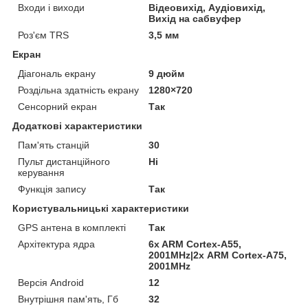
Входи і виходи
Відеовихід, Аудіовихід,
Вихід на сабвуфер
Роз'єм TRS
3,5 мм
Екран
Діагональ екрану
9 дюйм
Роздільна здатність екрану
1280×720
Сенсорний екран
Так
Додаткові характеристики
Пам'ять станцій
30
Пульт дистанційного
Ні
керування
Функція запису
Так
Користувальницькі характеристики
GPS антена в комплекті
Так
Архітектура ядра
6x ARM Cortex-A55,
2001MHz|2х ARM Cortex-A75,
2001MHz
Версія Android
12
Внутрішня пам'ять, Гб
32