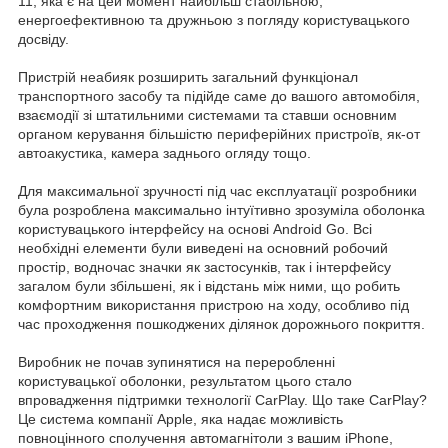
11, яка є на цей момент найбільш стабільною,
енергоефективною та дружньою з погляду користувацького
досвіду.
Пристрій неабияк розширить загальний функціонал
транспортного засобу та підійде саме до вашого автомобіля,
взаємодії зі штатильними системами та ставши основним
органом керування більшістю периферійних пристроїв, як-от
автоакустика, камера заднього огляду тощо.
Для максимальної зручності під час експлуатації розробники
була розроблена максимально інтуїтивно зрозуміла оболонка
користувацького інтерфейсу на основі Android Go. Всі
необхідні елементи були виведені на основний робочий
простір, водночас значки як застосунків, так і інтерфейсу
загалом були збільшені, як і відстань між ними, що робить
комфортним використання пристрою на ходу, особливо під
час проходження пошкоджених ділянок дорожнього покриття.
Виробник не почав зупинятися на переробленні
користувацької оболонки, результатом цього стало
впровадження підтримки технології CarPlay. Що таке CarPlay?
Це система компанії Apple, яка надає можливість
повноцінного сполучення автомагнітоли з вашим iPhone,