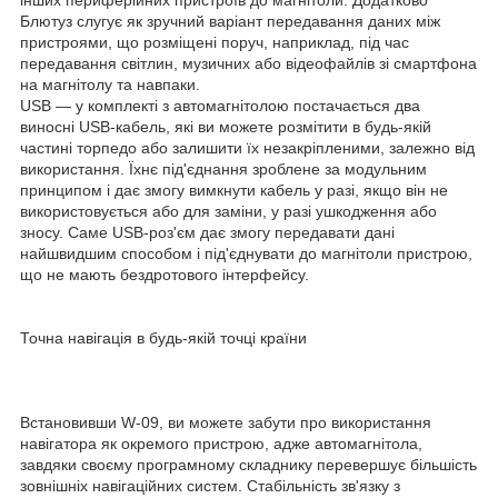
Блютуз слугує як зручний варіант передавання даних між
пристроями, що розміщені поруч, наприклад, під час
передавання світлин, музичних або відеофайлів зі смартфона
на магнітолу та навпаки.
USB — у комплекті з автомагнітолою постачається два
виносні USB-кабель, які ви можете розмітити в будь-якій
частині торпедо або залишити їх незакріпленими, залежно від
використання. Їхнє під'єднання зроблене за модульним
принципом і дає змогу вимкнути кабель у разі, якщо він не
використовується або для заміни, у разі ушкодження або
зносу. Саме USB-роз'єм дає змогу передавати дані
найшвидшим способом і під'єднувати до магнітоли пристрою,
що не мають бездротового інтерфейсу.
Точна навігація в будь-якій точці країни
Встановивши W-09, ви можете забути про використання
навігатора як окремого пристрою, адже автомагнітола,
завдяки своєму програмному складнику перевершує більшість
зовнішніх навігаційних систем. Стабільність зв'язку з