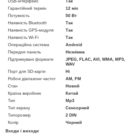
USB-інтерфейс
Так
Гарантійний термін
12 міс
Потужність
50 Вт
Наявність Bluetooth
Так
Наявність GPS-модуля
Так
Наявність Wi-Fi
Так
Операційна система
Android
Передня панель
Незнімна
Підтримувані формати
JPEG, FLAC, AVI, WMA, MP3,
WAV
Порт для SD-карти
Ні
Робочі діапазони частот
AM, FM
Стан
Новий
Країна виробник
Китай
Тип
Mp3
Тип екрану
Сенсорний
Типорозмір
2 DIN
Колір
Чорний
Входи і виходи