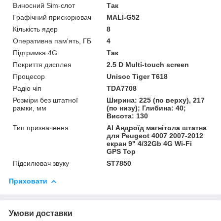
Виносний Sim-слот
Так
Графічний прискорювач
MALI-G52
Кількість ядер
8
Оперативна пам'ять, ГБ
4
Підтримка 4G
Так
Покриття дисплея
2.5 D Multi-touch screen
Процесор
Unisoc Tiger T618
Радіо чіп
TDA7708
Розміри без штатної
Ширина: 225 (по верху), 217
рамки, мм
(по низу); Глибина: 40;
Висота: 130
Тип призначення
Al Андроїд магнітола штатна
для Peugeot 4007 2007-2012
екран 9" 4/32Gb 4G Wi-Fi
GPS Top
Підсилювач звуку
ST7850
Приховати
Умови доставки