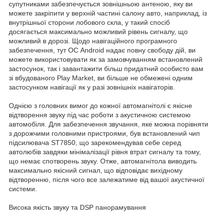
супутниками забезпечується зовнішньою антеною, яку ви
можете закріпити у верхній частині салону авто, наприклад, із
внутрішньої сторони лобового скла, у такий спосіб
досягається максимально можливий рівень сигналу, що
можливий в дорозі. Щодо навігаційного програмного
забезпечення, тут ОС Android надає повну свободу дій, ви
можете використовувати як за замовчуванням встановлений
застосунок, так і завантажити більш придатний особисто вам
зі вбудованого Play Market, ви більше не обмежені одним
застосунком навігації як у разі зовнішніх навігаторів.
Однією з головних вимог до кожної автомагнітолі є якісне
відтворення звуку під час роботи з акустичною системою
автомобіля. Для забезпечення звучання, яке можна порівняти
з дорожчими головними пристроями, був встановлений чип
підсилювача ST7850, що зарекомендував себе серед
автолюбів завдяки мінімалізації рівня втрат сигналу та тому,
що немає спотворень звуку. Отже, автомагнітола виводить
максимально якісний сигнал, що відповідає вихідному
відтворенню, після чого все залежатиме від вашої акустичної
системи.
Висока якість звуку та DSP панорамування