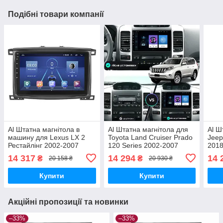
Подібні товари компанії
Al Штатна магнітола в
Al Штатна магнітола для
Al Ш
машину для Lexus LX 2
Toyota Land Cruiser Prado
Jeep
Рестайлінг 2002-2007
120 Series 2002-2007
2018
екран 10" 2/32Gb 4G Wi-Fi
екран 9" 4/32Gb 4G Wi-Fi
Wi-F
14 317
14 294
14 
₴
₴
20 158 ₴
20 930 ₴
GPS Top
GPS Top Android
Купити
Купити
Акційні пропозиції та новинки
–33%
–33%