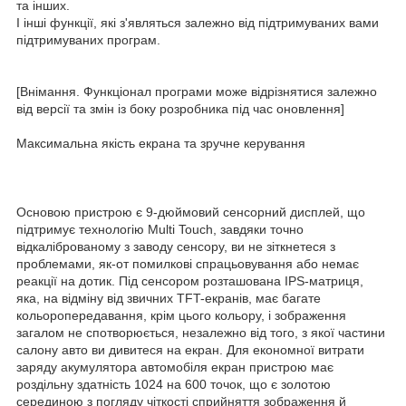
та інших.
І інші функції, які з'являться залежно від підтримуваних вами
підтримуваних програм.
[Внімання. Функціонал програми може відрізнятися залежно
від версії та змін із боку розробника під час оновлення]
Максимальна якість екрана та зручне керування
Основою пристрою є 9-дюймовий сенсорний дисплей, що
підтримує технологію Multi Touch, завдяки точно
відкаліброваному з заводу сенсору, ви не зіткнетеся з
проблемами, як-от помилкові спрацьовування або немає
реакції на дотик. Під сенсором розташована IPS-матриця,
яка, на відміну від звичних TFT-екранів, має багате
кольоропередавання, крім цього кольору, і зображення
загалом не спотворюється, незалежно від того, з якої частини
салону авто ви дивитеся на екран. Для економної витрати
заряду акумулятора автомобіля екран пристрою має
роздільну здатність 1024 на 600 точок, що є золотою
серединою з погляду чіткості сприйняття зображення й