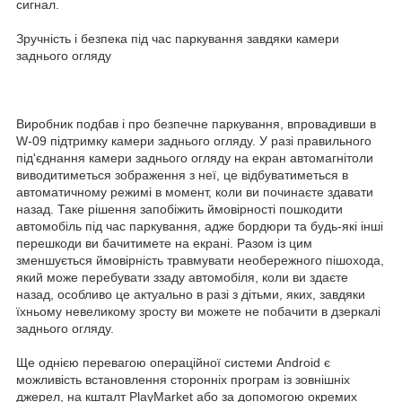
сигнал.
Зручність і безпека під час паркування завдяки камери
заднього огляду
Виробник подбав і про безпечне паркування, впровадивши в
W-09 підтримку камери заднього огляду. У разі правильного
під'єднання камери заднього огляду на екран автомагнітоли
виводитиметься зображення з неї, це відбуватиметься в
автоматичному режимі в момент, коли ви починаєте здавати
назад. Таке рішення запобіжить ймовірності пошкодити
автомобіль під час паркування, адже бордюри та будь-які інші
перешкоди ви бачитимете на екрані. Разом із цим
зменшується ймовірність травмувати необережного пішохода,
який може перебувати ззаду автомобіля, коли ви здаєте
назад, особливо це актуально в разі з дітьми, яких, завдяки
їхньому невеликому зросту ви можете не побачити в дзеркалі
заднього огляду.
Ще однією перевагою операційної системи Android є
можливість встановлення сторонніх програм із зовнішніх
джерел, на кшталт PlayMarket або за допомогою окремих