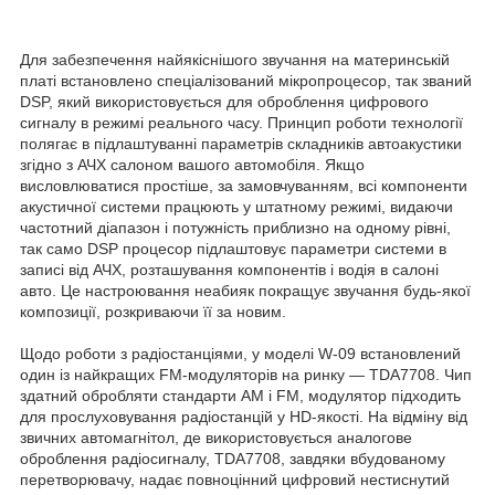
Для забезпечення найякіснішого звучання на материнській
платі встановлено спеціалізований мікропроцесор, так званий
DSP, який використовується для оброблення цифрового
сигналу в режимі реального часу. Принцип роботи технології
полягає в підлаштуванні параметрів складників автоакустики
згідно з АЧХ салоном вашого автомобіля. Якщо
висловлюватися простіше, за замовчуванням, всі компоненти
акустичної системи працюють у штатному режимі, видаючи
частотний діапазон і потужність приблизно на одному рівні,
так само DSP процесор підлаштовує параметри системи в
записі від АЧХ, розташування компонентів і водія в салоні
авто. Це настроювання неабияк покращує звучання будь-якої
композиції, розкриваючи її за новим.
Щодо роботи з радіостанціями, у моделі W-09 встановлений
один із найкращих FM-модуляторів на ринку — TDA7708. Чип
здатний обробляти стандарти AM і FM, модулятор підходить
для прослуховування радіостанцій у HD-якості. На відміну від
звичних автомагнітол, де використовується аналогове
оброблення радіосигналу, TDA7708, завдяки вбудованому
перетворювачу, надає повноцінний цифровий нестиснутий