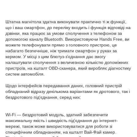
Штатна магнітола здатна виконувати практично ті ж функції,
що і ваш смартфон, до переліку входить і функція відповіді на
дзвінки, яка працює за умови сполучення з телефоном за
допомогою каналу Bluetooth. Використовуючи Hands Free, ви
можете телефонувати прямо з головного пристрою, це
набагато безпечніше, ніж тримати смартфон у руках за
кермом. У місці з цим блютуз-з'єднання дає змогу
налаштувати сполучення з величезною кількістю допоміжних
пристроїв, на кшталт OBD-сканера, який виробляє діагностику
систем автомобіля.
Щодо інтерфейсів передавання даних, головний пристрій
обладнаний відразу декількома варіантами як дротового, так і
бездротового під'єднання, серед них:
Wi-Fi — бездротовий модуль, здатний забезпечити
максимальну якість і швидкість під'єднання до інтернет-
мережі, також може використовуватися для роботи зі
специфічним обладнанням, на кшталт Вай-Фай камер.