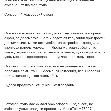
можливості автомобіля здатний лише один елемент —
сучасна штатна магнітола.
Сенсорний кольоровий екран
Основним елементом цієї моделі є 9-дюймовий сенсорний
екран, за допомогою нього й ведеться керування пристроєм і
деякими системами автомобіля, за які раніше відповідала
кнопкова панель керування. Якісна матриця забезпечує
чудову видимість усіх графічних елементів, що виводяться, та
ідеальне кольоропередавання під час перегляду відео.
Оскільки пристрій є штатним, вам не доведеться шукати
перехідні рамки та інші елементи кріплення, все з коробки
припасовано під ваш автомобіль.
Чудова продуктивність у більшості завдань
Автомагнітола має чималі обчислювальні здібності, це
забезпечується завдяки процесору MediaTek MT8227.