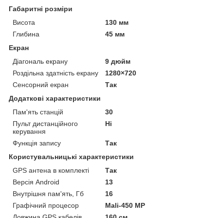
Габаритні розміри
Висота
130 мм
Глибина
45 мм
Екран
Діагональ екрану
9 дюйм
Роздільна здатність екрану
1280×720
Сенсорний екран
Так
Додаткові характеристики
Пам'ять станцій
30
Пульт дистанційного
Ні
керування
Функція запису
Так
Користувальницькі характеристики
GPS антена в комплекті
Так
Версія Android
13
Внутрішня пам'ять, Гб
16
Графічний процесор
Mali-450 MP
Довжина GPS кабелів
160 см