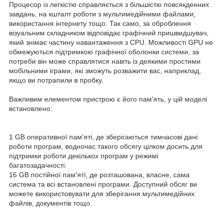
Процесор із легкістю справляється з більшістю повсякденних
завдань, на кшталт роботи з мультимедійними файлами,
використання інтернету тощо. Так само, за оброблення
візуальним складником відповідає графічний пришвидшувач,
який знімає частину навантаження з CPU. Можливості GPU не
обмежуються підтримкою графічної оболонки системи, за
потреби він може справлятися навіть із деякими простими
мобільними іграми, які зможуть розважити вас, наприклад,
якщо ви потрапили в пробку.
Важливим елементом пристрою є його пам'ять, у цій моделі
встановлено:
1 GB оперативної пам'яті, де зберігаються тимчасові дані
роботи програм, водночас такого обсягу цілком досить для
підтримки роботи декількох програм у режимі
багатозадачності.
16 GB постійної пам'яті, де розташована, власне, сама
система та всі встановлені програми. Доступний обсяг ви
можете використовувати для зберігання мультимедійних
файлів, документів тощо.