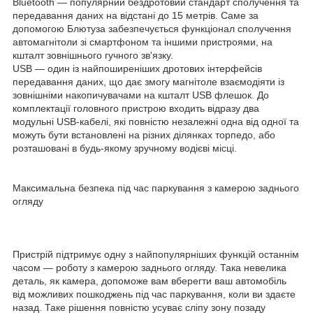
Bluetooth — популярний бездротовий стандарт сполучення та
передавання даних на відстані до 15 метрів. Саме за
допомогою Блютуза забезпечується функціонал сполучення
автомагнітоли зі смартфоном та іншими пристроями, на
кшталт зовнішнього гучного зв'язку.
USB — один із найпоширеніших дротових інтерфейсів
передавання даних, що дає змогу магнітоле взаємодіяти із
зовнішніми накопичувачами на кшталт USB флешок. До
комплектації головного пристрою входить відразу два
модульні USB-кабелі, які повністю незалежні одна від одної та
можуть бути встановлені на різних ділянках торпедо, або
розташовані в будь-якому зручному водієві місці.
Максимальна безпека під час паркування з камерою заднього
огляду
Пристрій підтримує одну з найпопулярніших функцій останнім
часом — роботу з камерою заднього огляду. Така невелика
деталь, як камера, допоможе вам вберегти ваш автомобіль
від можливих пошкоджень під час паркування, коли ви здаєте
назад. Таке рішення повністю усуває сліпу зону позаду