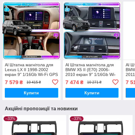
Al Штатна магнітола для
Al Штатна магнітола для
Al Ш
Lexus LX II 1998-2002
BMW X5 II (E70) 2006-
BMW 
екран 9" 1/16Gb Wi-Fi GPS
2010 екран 9" 1/16Gb Wi-
2011
Base Android
Fi GPS Base Android
1/16
7 579
7 474
7 5
₴
₴
10 415 ₴
10 271 ₴
Andr
Купити
Купити
Акційні пропозиції та новинки
–33%
–33%