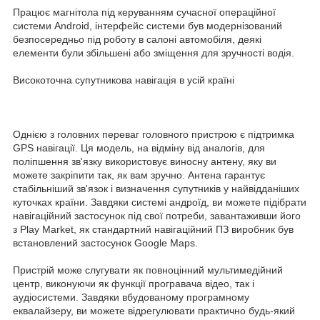
Працює магнітола під керуванням сучасної операційної
системи Android, інтерфейс системи був модернізований
безпосередньо під роботу в салоні автомобіля, деякі
елементи були збільшені або зміщення для зручності водія.
Високоточна супутникова навігація в усій країні
Однією з головних переваг головного пристрою є підтримка
GPS навігації. Ця модель, на відміну від аналогів, для
поліпшення зв'язку використовує виносну антену, яку ви
можете закріпити так, як вам зручно. Антена гарантує
стабільніший зв'язок і визначення супутників у найвідданіших
куточках країни. Завдяки системі андроїд, ви можете підібрати
навігаційний застосунок під свої потреби, завантаживши його
з Play Market, як стандартний навігаційний ПЗ виробник був
встановлений застосунок Google Maps.
Пристрій може слугувати як повноцінний мультимедійний
центр, виконуючи як функції програвача відео, так і
аудіосистеми. Завдяки вбудованому програмному
еквалайзеру, ви можете відрегулювати практично будь-який