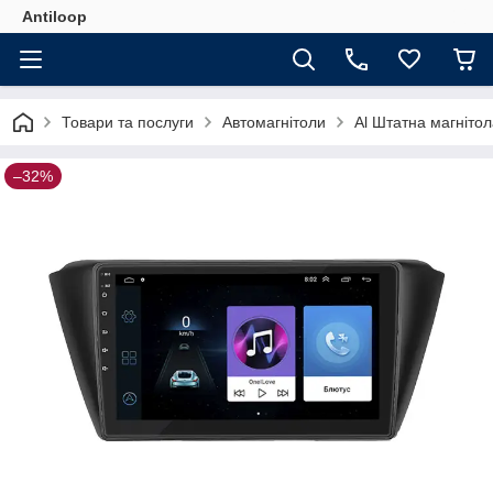
Antiloop
Товари та послуги
Автомагнітоли
Al Штатна магніто
–32%