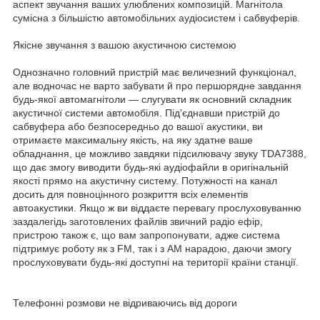
аспект звучання ваших улюблених композицій. Магнітола
сумісна з більшістю автомобільних аудіосистем і сабвуферів.
Якісне звучання з вашою акустичною системою
Однозначно головний пристрій має величезний функціонал,
але водночас не варто забувати й про першорядне завдання
будь-якої автомагнітоли — слугувати як основний складник
акустичної системи автомобіля. Під'єднавши пристрій до
сабвуфера або безпосередньо до вашої акустики, ви
отримаєте максимальну якість, на яку здатне ваше
обладнання, це можливо завдяки підсилювачу звуку TDA7388,
що дає змогу виводити будь-які аудіофайли в оригінальній
якості прямо на акустичну систему. Потужності на канал
досить для повноцінного розкриття всіх елементів
автоакустики. Якщо ж ви віддаєте перевагу прослуховуванню
заздалегідь заготовлених файлів звичний радіо ефір,
пристрою також є, що вам запропонувати, адже система
підтримує роботу як з FM, так і з AM нарадою, даючи змогу
прослуховувати будь-які доступні на території країни станції.
Телефонні розмови не відриваючись від дороги