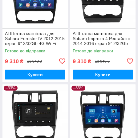
Al Штатна магнітола для
Al Штатна магнітола для
Subaru Forester IV 2012-2015
Subaru Impreza 4 Рестайлінг
екран 9" 2/32Gb 4G Wi-Fi
2014-2016 екран 9" 2/32Gb
GPS Top Android
4G Wi-Fi GPS Top Android
Готово до відправки
Готово до відправки
9 310
9 310
₴
₴
13 948 ₴
13 948 ₴
Купити
Купити
–33%
–33%