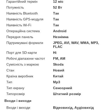
Гарантійний термін
12 міс
Потужність
52 Вт
Наявність Bluetooth
Так
Наявність GPS-модуля
Так
Наявність Wi-Fi
Так
Операційна система
Android
Передня панель
Незнімна
Підтримувані формати
JPEG, AVI, WAV, WMA, MP3,
FLAC
Порт для SD-карти
Ні
Робочі діапазони частот
FM, AM
Сумісність з маркою
Skoda
Стан
Новий
Країна виробник
Китай
Тип
Mp3
Тип екрану
Сенсорний
Типорозмір
Штатний розмір
Входи і виходи
Входи і виходи
Відеовихід, Аудіовихід