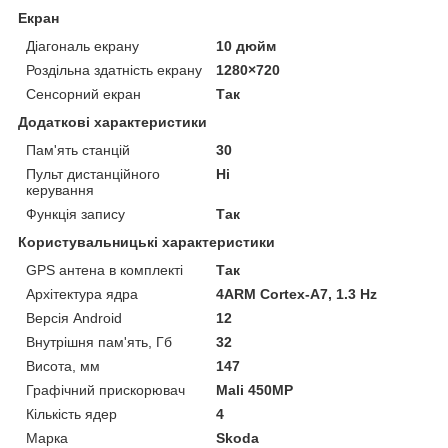
Екран
Діагональ екрану
10 дюйм
Роздільна здатність екрану
1280×720
Сенсорний екран
Так
Додаткові характеристики
Пам'ять станцій
30
Пульт дистанційного
Ні
керування
Функція запису
Так
Користувальницькі характеристики
GPS антена в комплекті
Так
Архітектура ядра
4ARM Cortex-A7, 1.3 Hz
Версія Android
12
Внутрішня пам'ять, Гб
32
Висота, мм
147
Графічний прискорювач
Mali 450MP
Кількість ядер
4
Марка
Skoda