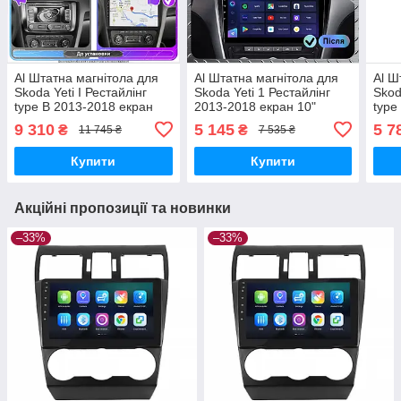
Al Штатна магнітола для
Al Штатна магнітола для
Al Ш
Skoda Yeti I Рестайлінг
Skoda Yeti 1 Рестайлінг
Skod
type B 2013-2018 екран
2013-2018 екран 10"
type
10" 2/32Gb 4G Wi-Fi GPS
1/16Gb Wi-Fi GPS Base
10" 
9 310
5 145
5 7
₴
₴
11 745 ₴
7 535 ₴
Top Android
Android
Base
Купити
Купити
Акційні пропозиції та новинки
–33%
–33%