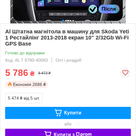
Al Штатна магнітола в машину для Skoda Yeti
1 Рестайлінг 2013-2018 екран 10" 2/32Gb Wi-Fi
GPS Base
Готово до відправки
Код: AL 7 9780-40060
Опт і роздріб
5 786
₴
8 472 ₴
Економія
2686 ₴
5 474 ₴
від 5 шт.
Купити
або
Купити з