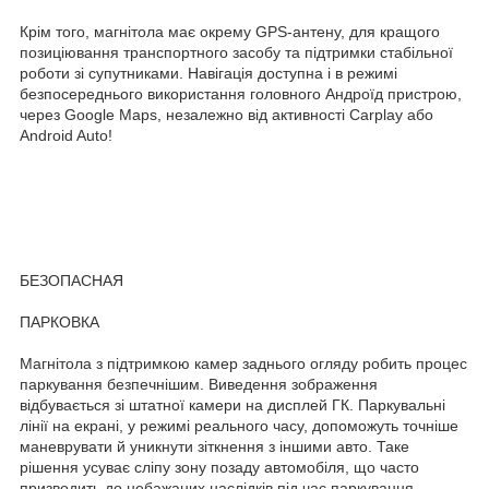
Крім того, магнітола має окрему GPS-антену, для кращого
позиціювання транспортного засобу та підтримки стабільної
роботи зі супутниками. Навігація доступна і в режимі
безпосереднього використання головного Андроїд пристрою,
через Google Maps, незалежно від активності Carplay або
Android Auto!
БЕЗОПАСНАЯ
ПАРКОВКА
Магнітола з підтримкою камер заднього огляду робить процес
паркування безпечнішим. Виведення зображення
відбувається зі штатної камери на дисплей ГК. Паркувальні
лінії на екрані, у режимі реального часу, допоможуть точніше
маневрувати й уникнути зіткнення з іншими авто. Таке
рішення усуває сліпу зону позаду автомобіля, що часто
призводить до небажаних наслідків під час паркування.