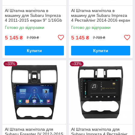
Al Штатна магнітола в
Al Штатна магнітола в
машину для Subaru Impreza
машину для Subaru Impreza
4 2011-2015 екран 9" 1/16Gb
4 Рестайлінг 2014-2016 екран
Wi-Fi GPS Base
9" 1/16Gb Wi-Fi GPS Base
Готово до відправки
Готово до відправки
5 145
5 145
₴
₴
7 709 ₴
7 709 ₴
Купити
Купити
–33%
–33%
Al Штатна магнітола для
Al Штатна магнітола для
Subaru Forester IV 2012-2015
Subaru Impreza 4 Рестайлінг