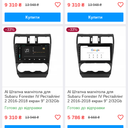
9 310
9 310
₴
₴
13 948 ₴
13 948 ₴
Купити
Купити
–33%
–33%
Al Штатна магнітола для
Al Штатна магнітола для
Subaru Forester IV Рестайлінг
Subaru Forester IV Рестайлінг
2 2016-2018 екран 9" 2/32Gb
2 2016-2018 екран 9" 2/32Gb
4G Wi-Fi GPS Top Android
Wi-Fi GPS Base Android
Готово до відправки
Готово до відправки
9 310
5 786
₴
₴
13 948 ₴
8 668 ₴