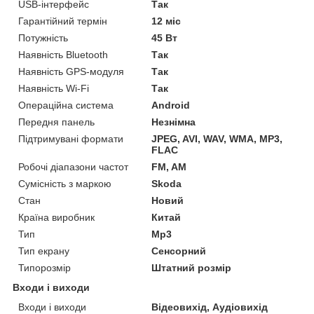
USB-інтерфейс
Так
Гарантійний термін
12 міс
Потужність
45 Вт
Наявність Bluetooth
Так
Наявність GPS-модуля
Так
Наявність Wi-Fi
Так
Операційна система
Android
Передня панель
Незнімна
Підтримувані формати
JPEG, AVI, WAV, WMA, MP3,
FLAC
Робочі діапазони частот
FM, AM
Сумісність з маркою
Skoda
Стан
Новий
Країна виробник
Китай
Тип
Mp3
Тип екрану
Сенсорний
Типорозмір
Штатний розмір
Входи і виходи
Входи і виходи
Відеовихід, Аудіовихід