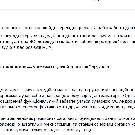
 комплекті з магнітолою йде перехідна рамка та набір кабелів для 
фішка-адаптер для під'єднання до штатного роз'єму магнітоли в ав
нтена, антена 4G, лоток для сім-карти, кабель-перехідник "тюльп
 аудіо-відео роз'ємів RCA)
втомагнітола — максимум функцій для вашої зручності
я модель — мультимедійна магнітола під керуванням операційної с
арекомендував себе з найкращого боку серед автоаматорів. Однією 
озширений функціонал, який забезпечується сучасною ОС Андроїд 
табільною, енергоефективною та дружньою з погляду користуваць
ристрій неабияк розширить загальний функціонал транспортного з
заємодії зі штатильними системами та ставши основним органом ке
т автоакустика, камера заднього огляду тощо.