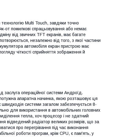
ехнологію Multi Touch, завдяки точно
 як-от помилкові спрацьовування або немає
дміну від звичних TFT екранів, має багате
потворюється, незалежно від того, з якої частини
акумулятора автомобіля екран пристрою має
погляду чіткості сприйняття зображення й
 заслуга операційної системи Андроїд.
 потужна апаратна начинка, якою розташовує ця
ож швидкодія системи загалом забезпечується 8-
льно для використання в автомобільних головних
виділення тепла, хоч процесор і не здатний
ння відведений радіатор великих розмірів, що за
ватися про перегрівання під час виконання
ільної роботи програм, крім CPU, є пам'ять, у