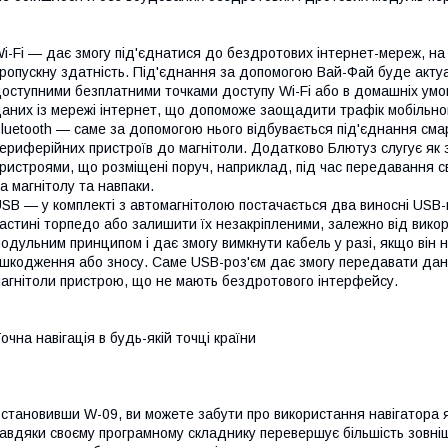
i-Fi — дає змогу під'єднатися до бездротових інтернет-мереж, на в
ропускну здатність. Під'єднання за допомогою Вай-Фай буде актуал
оступними безплатними точками доступу Wi-Fi або в домашніх умов
аних із мережі інтернет, що допоможе заощадити трафік мобільног
luetooth — саме за допомогою нього відбувається під'єднання см
ериферійних пристроїв до магнітоли. Додатково Блютуз слугує як
ристроями, що розміщені поруч, наприклад, під час передавання с
а магнітолу та навпаки.
SB — у комплекті з автомагнітолою постачається два виносні USB-к
астині торпедо або залишити їх незакріпленими, залежно від вико
одульним принципом і дає змогу вимкнути кабель у разі, якщо він н
шкодження або зносу. Саме USB-роз'єм дає змогу передавати дан
агнітоли пристрою, що не мають бездротового інтерфейсу.
очна навігація в будь-якій точці країни
становивши W-09, ви можете забути про використання навігатора 
авдяки своєму програмному складнику перевершує більшість зовнішні