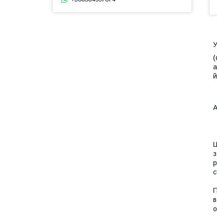
У
(
а
й
А
Ц
з
р
с
П
в
о