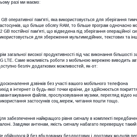
ьому разі ми маємо:
 GB оперативної пам'яті, яка використовується для зберігання тим
астосунків, що більше обсягу RAM, то більше програм одночасно 
2 GB постійної пам'яті, що відведена під зберігання операційної с
икористовується для збереження мультимедійних, текстових та інш
рім загальної високої продуктивності під час виконання більшості
G LTE. Саме можливість роботи з мобільною мережею виводить авт
оступно безліч додаткових можливостей, як-от:
досконалення дзвінків без участі вашого мобільного телефона
ихід в інтернет із будь-якої точки країни, де здійснюється покрит
авантажування файлів, прослуховування музики, перегляд відео на
икористання застосунків соц.мереж, читання пошти тощо.
ля забезпечення найкращого рівня сигналу в комплекті передбачено
алоні. Завдяки антенам, якість сигналу набагато перевершує такий
е обійшлося й без вбудованих бездротових і дротових модулів пе