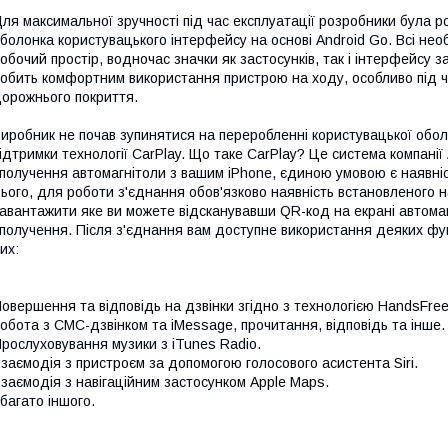
ля максимальної зручності під час експлуатації розробники була 
болонка користувацького інтерфейсу на основі Android Go. Всі нео
обочий простір, водночас значки як застосунків, так і інтерфейсу з
обить комфортним використання пристрою на ходу, особливо під 
орожнього покриття.
иробник не почав зупинятися на переробленні користувацької обо
ідтримки технології CarPlay. Що таке CarPlay? Це система компанії
получення автомагнітоли з вашим iPhone, єдиною умовою є наявніс
ього, для роботи з'єднання обов'язково наявність встановленого н
авантажити яке ви можете відсканувавши QR-код на екрані автома
получення. Після з'єднання вам доступне використання деяких фу
их:
овершення та відповідь на дзвінки згідно з технологією HandsFree
обота з СМС-дзвінком та iMessage, прочитання, відповідь та інше.
рослуховування музики з iTunes Radio.
заємодія з пристроєм за допомогою голосового асистента Siri.
заємодія з навігаційним застосунком Apple Maps.
 багато іншого.