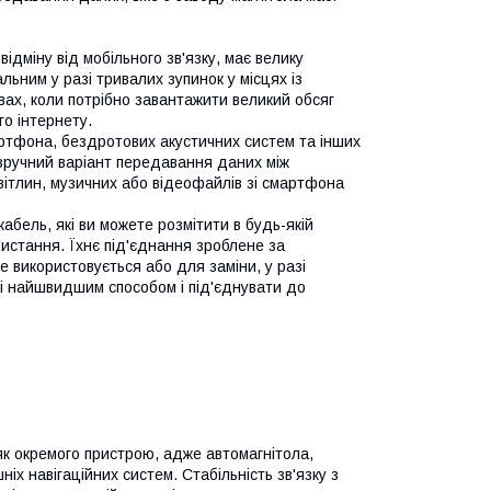
ідміну від мобільного зв'язку, має велику
ьним у разі тривалих зупинок у місцях із
ах, коли потрібно завантажити великий обсяг
о інтернету.
артфона, бездротових акустичних систем та інших
 зручний варіант передавання даних між
вітлин, музичних або відеофайлів зі смартфона
абель, які ви можете розмітити в будь-якій
ристання. Їхнє під'єднання зроблене за
е використовується або для заміни, у разі
і найшвидшим способом і під'єднувати до
як окремого пристрою, адже автомагнітола,
х навігаційних систем. Стабільність зв'язку з