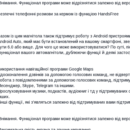
Внімання. Функціонал програми може відрізнятися залежно від версі
езпечні телефонні розмови за кермом із функцією HandsFree
азом із цим магнітола також підтримує роботу з Android пристроя
ndroid Auto, який має бути встановлений на вашому смартфоні, зве
ути 6.0 або вище. Для чого це може використовуватися? По суті, 
ункціонал вашого автомагнітоли, дублюючи функції й деякі застосу
икористання навігаційної програми Google Maps
досконалення дзвінків за допомогою голосових команд, не відверт
обота з повідомленнями за допомогою голосових команд, підтриму
есенджер, Skype, Telegram та іншими.
рослуховування музики, подкастів, аудіокниг і тд у підтримуваних се
нших.
 інші функції, які з'являться залежно від підтримуваних вами підтр
Внімання. Функціонал програми може відрізнятися залежно від версі
аксимальна якість екрана та зручне керування