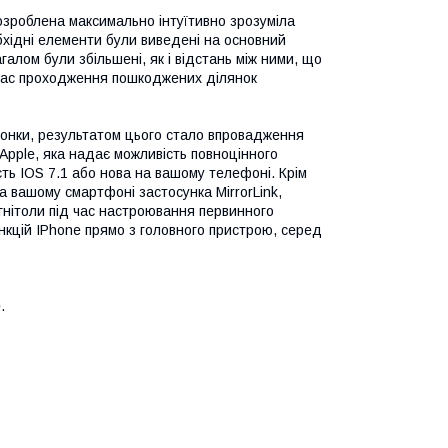
розроблена максимально інтуїтивно зрозуміла
бхідні елементи були виведені на основний
агалом були збільшені, як і відстань між ними, що
час проходження пошкоджених ділянок
лонки, результатом цього стало впровадження
 Apple, яка надає можливість повноцінного
ть IOS 7.1 або нова на вашому телефоні. Крім
а вашому смартфоні застосунка MirrorLink,
гнітоли під час настроювання первинного
нкцій IPhone прямо з головного пристрою, серед
.