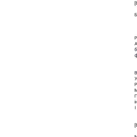
[
Б
Р
A
б
ф
В
У
Р
М
П
і
І
[
М