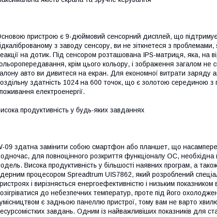
сновою пристрою є 9-дюймовий сенсорний дисплей, що підтримує т
ідкаліброваному з заводу сенсору, ви не зіткнетеся з проблемами,
еакції на дотик. Під сенсором розташована IPS-матриця, яка, на ві
ольоропередавання, крім цього кольору, і зображення загалом не с
алону авто ви дивитеся на екран. Для економної витрати заряду 
оздільну здатність 1024 на 600 точок, що є золотою серединою з 
поживання електроенергії.
исока продуктивність у будь-яких завданнях
-09 здатна замінити собою смартфон або планшет, що насамперед
одночас, для повноцінного розкриття функціоналу ОС, необхідна
одель. Висока продуктивність у більшості наявних програм, а так
дерним процесором Spreadtrum UIS7862, який розроблений спеціа
ристроях і вирізняється енергоефективністю і низьким показником 
озігріватися до небезпечних температур, проте під його охолодже
умісництвом є задньою панеллю пристрої, тому вам не варто хвилю
есурсомістких завдань. Одним із найважливіших показників для стаб