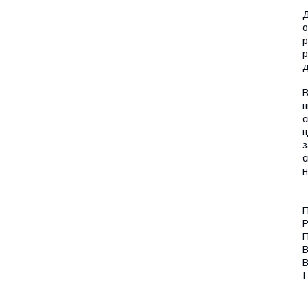
Д
о
р
р
д
В
п
с
ц
з
с
н
П
Р
П
В
В
І