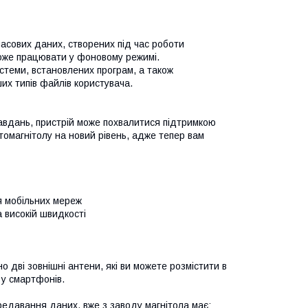
часових даних, створених під час роботи
може працювати у фоновому режимі.
истеми, встановлених програм, а також
их типів файлів користувача.
 завдань, пристрій може похвалитися підтримкою
омагнітолу на новий рівень, адже тепер вам
тя мобільних мереж
 високій швидкості
 дві зовнішні антени, які ви можете розмістити в
 у смартфонів.
редавання даних, вже з заводу магнітола має: