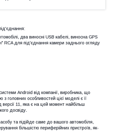
під'єднання:
томобілі, два виносні USB кабелі, виносна GPS
ан" RCA для під'єднання камери заднього огляду
истеми Android від компанії, виробника, що
з головних особливостей цієї моделі є її
версії 11, яка є на цей момент найбільш
кого досвіду.
асобу та підійде саме до вашого автомобіля,
рування більшістю периферійних пристроїв, як-