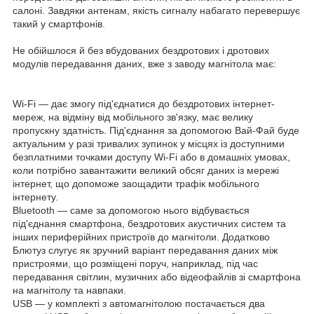
салоні. Завдяки антенам, якість сигналу набагато перевершує
такий у смартфонів.
Не обійшлося й без вбудованих бездротових і дротових
модулів передавання даних, вже з заводу магнітола має:
Wi-Fi — дає змогу під'єднатися до бездротових інтернет-
мереж, на відміну від мобільного зв'язку, має велику
пропускну здатність. Під'єднання за допомогою Вай-Фай буде
актуальним у разі тривалих зупинок у місцях із доступними
безплатними точками доступу Wi-Fi або в домашніх умовах,
коли потрібно завантажити великий обсяг даних із мережі
інтернет, що допоможе заощадити трафік мобільного
інтернету.
Bluetooth — саме за допомогою нього відбувається
під'єднання смартфона, бездротових акустичних систем та
інших периферійних пристроїв до магнітоли. Додатково
Блютуз слугує як зручний варіант передавання даних між
пристроями, що розміщені поруч, наприклад, під час
передавання світлин, музичних або відеофайлів зі смартфона
на магнітолу та навпаки.
USB — у комплекті з автомагнітолою постачається два