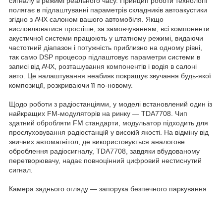
сигналу в режимі реального часу. Принцип роботи технології
полягає в підлаштуванні параметрів складників автоакустики
згідно з АЧХ салоном вашого автомобіля. Якщо
висловлюватися простіше, за замовчуванням, всі компоненти
акустичної системи працюють у штатному режимі, видаючи
частотний діапазон і потужність приблизно на одному рівні,
так само DSP процесор підлаштовує параметри системи в
записі від АЧХ, розташування компонентів і водія в салоні
авто. Це налаштування неабияк покращує звучання будь-якої
композиції, розкриваючи її по-новому.
Щодо роботи з радіостанціями, у моделі встановлений один із
найкращих FM-модуляторів на ринку — TDA7708. Чип
здатний обробляти FM стандарти, модульатор підходить для
прослуховування радіостанцій у високій якості. На відміну від
звичних автомагнітол, де використовується аналогове
оброблення радіосигналу, TDA7708, завдяки вбудованому
перетворювачу, надає повноцінний цифровий нестиснутий
сигнал.
Камера заднього огляду — запорука безпечного паркування