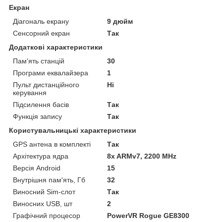
Екран
Діагональ екрану
9 дюйм
Сенсорний екран
Так
Додаткові характеристики
Пам'ять станцій
30
Програми еквалайзера
1
Пульт дистанційного
Ні
керування
Підсилення басів
Так
Функція запису
Так
Користувальницькі характеристики
GPS антена в комплекті
Так
Архітектура ядра
8x ARMv7, 2200 MHz
Версія Android
15
Внутрішня пам'ять, Гб
32
Виносний Sim-слот
Так
Виносних USB, шт
2
Графічний процесор
PowerVR Rogue GE8300