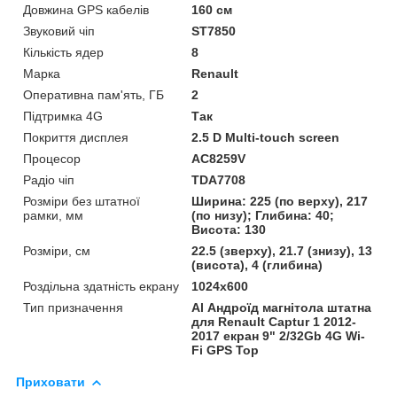
Довжина GPS кабелів
160 см
Звуковий чіп
ST7850
Кількість ядер
8
Марка
Renault
Оперативна пам'ять, ГБ
2
Підтримка 4G
Так
Покриття дисплея
2.5 D Multi-touch screen
Процесор
AC8259V
Радіо чіп
TDA7708
Розміри без штатної
Ширина: 225 (по верху), 217
рамки, мм
(по низу); Глибина: 40;
Висота: 130
Розміри, см
22.5 (зверху), 21.7 (знизу), 13
(висота), 4 (глибина)
Роздільна здатність екрану
1024х600
Тип призначення
Al Андроїд магнітола штатна
для Renault Captur 1 2012-
2017 екран 9" 2/32Gb 4G Wi-
Fi GPS Top
Приховати