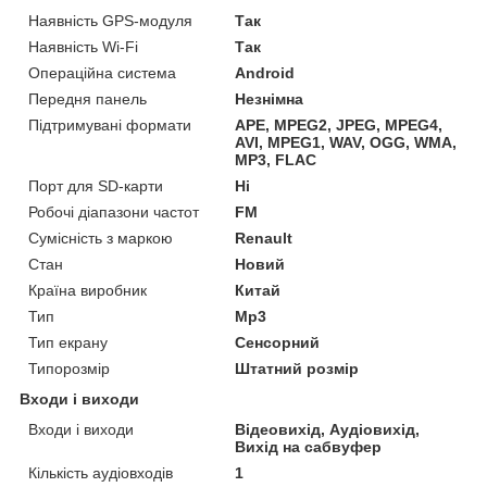
Наявність GPS-модуля
Так
Наявність Wi-Fi
Так
Операційна система
Android
Передня панель
Незнімна
Підтримувані формати
APE, MPEG2, JPEG, MPEG4,
AVI, MPEG1, WAV, OGG, WMA,
MP3, FLAC
Порт для SD-карти
Ні
Робочі діапазони частот
FM
Сумісність з маркою
Renault
Стан
Новий
Країна виробник
Китай
Тип
Mp3
Тип екрану
Сенсорний
Типорозмір
Штатний розмір
Входи і виходи
Входи і виходи
Відеовихід, Аудіовихід,
Вихід на сабвуфер
Кількість аудіовходів
1