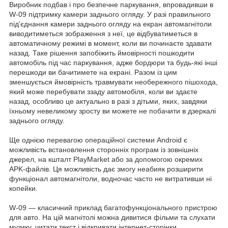
Виробник подбав і про безпечне паркування, впровадивши в
W-09 підтримку камери заднього огляду. У разі правильного
під'єднання камери заднього огляду на екран автомагнітоли
виводитиметься зображення з неї, це відбуватиметься в
автоматичному режимі в момент, коли ви починаєте здавати
назад. Таке рішення запобіжить ймовірності пошкодити
автомобіль під час паркування, адже бордюри та будь-які інші
перешкоди ви бачитимете на екрані. Разом із цим
зменшується ймовірність травмувати необережного пішохода,
який може перебувати ззаду автомобіля, коли ви здаєте
назад, особливо це актуально в разі з дітьми, яких, завдяки
їхньому невеликому зросту ви можете не побачити в дзеркалі
заднього огляду.
Ще однією перевагою операційної системи Android є
можливість встановлення сторонніх програм із зовнішніх
джерел, на кшталт PlayMarket або за допомогою окремих
APK-файлів. Ця можливість дає змогу неабияк розширити
функціонал автомагнітоли, водночас часто не витративши ні
копейки.
W-09 — класичний приклад багатофункціонального пристрою
для авто. На цій магнітолі можна дивитися фільми та слухати
музику, читати текст і відкривати інтернет-сторінки,