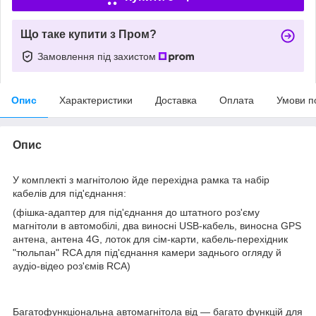
Що таке купити з Пром?
Замовлення під захистом
Опис
Характеристики
Доставка
Оплата
Умови п
Опис
У комплекті з магнітолою йде перехідна рамка та набір
кабелів для під'єднання:
(фішка-адаптер для під'єднання до штатного роз'єму
магнітоли в автомобілі, два виносні USB-кабель, виносна GPS
антена, антена 4G, лоток для сім-карти, кабель-перехідник
"тюльпан" RCA для під'єднання камери заднього огляду й
аудіо-відео роз'ємів RCA)
Багатофункціональна автомагнітола від — багато функцій для