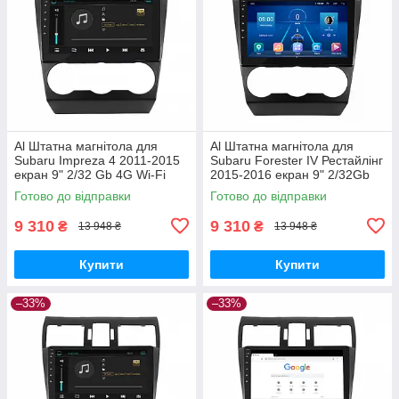
Al Штатна магнітола для
Al Штатна магнітола для
Subaru Impreza 4 2011-2015
Subaru Forester IV Рестайлінг
екран 9" 2/32 Gb 4G Wi-Fi
2015-2016 екран 9" 2/32Gb
GPS Top Android
4G Wi-Fi GPS Top Android
Готово до відправки
Готово до відправки
9 310
9 310
₴
₴
13 948 ₴
13 948 ₴
Купити
Купити
–33%
–33%