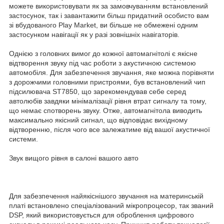
можете використовувати як за замовчуванням встановлений
застосунок, так і завантажити більш придатний особисто вам
зі вбудованого Play Market, ви більше не обмежені одним
застосунком навігації як у разі зовнішніх навігаторів.
Однією з головних вимог до кожної автомагнітолі є якісне
відтворення звуку під час роботи з акустичною системою
автомобіля. Для забезпечення звучання, яке можна порівняти
з дорожчими головними пристроями, був встановлений чип
підсилювача ST7850, що зарекомендував себе серед
автолюбів завдяки мінімалізації рівня втрат сигналу та тому,
що немає спотворень звуку. Отже, автомагнітола виводить
максимально якісний сигнал, що відповідає вихідному
відтворенню, після чого все залежатиме від вашої акустичної
системи.
Звук вищого рівня в салоні вашого авто
Для забезпечення найякіснішого звучання на материнській
платі встановлено спеціалізований мікропроцесор, так званий
DSP, який використовується для оброблення цифрового