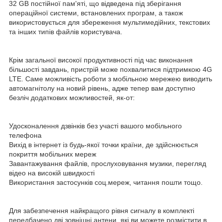
32 GB постійної пам'яті, що відведена під зберігання
операційної системи, встановлених програм, а також
використовується для збереження мультимедійних, текстових
та інших типів файлів користувача.
Крім загальної високої продуктивності під час виконання
більшості завдань, пристрій може похвалитися підтримкою 4G
LTE. Саме можливість роботи з мобільною мережею виводить
автомагнітолу на новий рівень, адже тепер вам доступно
безліч додаткових можливостей, як-от:
Удосконалення дзвінків без участі вашого мобільного
телефона
Вихід в інтернет із будь-якої точки країни, де здійснюється
покриття мобільних мереж
Завантажування файлів, прослуховування музики, перегляд
відео на високій швидкості
Використання застосунків соц.мереж, читання пошти тощо.
Для забезпечення найкращого рівня сигналу в комплекті
передбачено дві зовнішні антени, які ви можете розмістити в