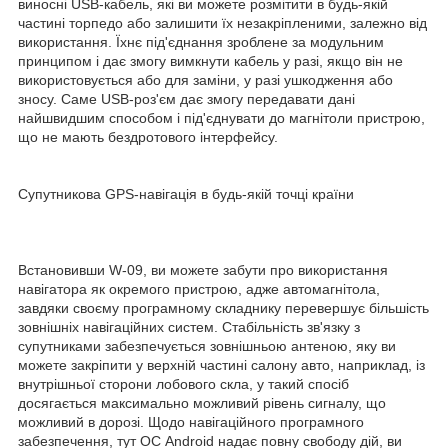
виносні USB-кабель, які ви можете розмітити в будь-якій
частині торпедо або залишити їх незакріпленими, залежно від
використання. Їхнє під'єднання зроблене за модульним
принципом і дає змогу вимкнути кабель у разі, якщо він не
використовується або для заміни, у разі ушкодження або
зносу. Саме USB-роз'єм дає змогу передавати дані
найшвидшим способом і під'єднувати до магнітоли пристрою,
що не мають бездротового інтерфейсу.
Супутникова GPS-навігація в будь-якій точці країни
Встановивши W-09, ви можете забути про використання
навігатора як окремого пристрою, адже автомагнітола,
завдяки своєму програмному складнику перевершує більшість
зовнішніх навігаційних систем. Стабільність зв'язку з
супутниками забезпечується зовнішньою антеною, яку ви
можете закріпити у верхній частині салону авто, наприклад, із
внутрішньої сторони лобового скла, у такий спосіб
досягається максимально можливий рівень сигналу, що
можливий в дорозі. Щодо навігаційного програмного
забезпечення, тут ОС Android надає повну свободу дій, ви