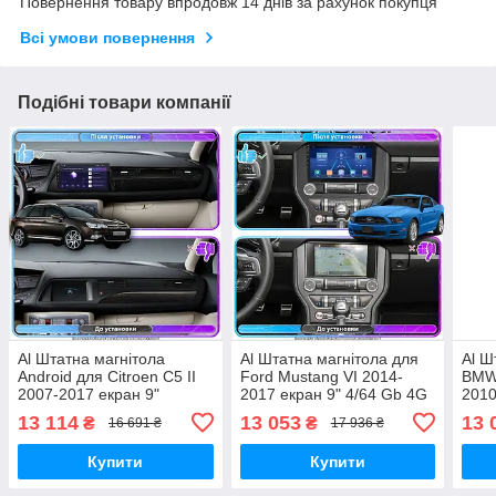
Повернення товару впродовж 14 днів за рахунок покупця
Всі умови повернення
Подібні товари компанії
Al Штатна магнітола
Al Штатна магнітола для
Al Ш
Android для Citroen C5 II
Ford Mustang VI 2014-
BMW 
2007-2017 екран 9"
2017 екран 9" 4/64 Gb 4G
2010
4/64Gb 4G Wi-Fi GPS Top
Wi-Fi GPS Top Android
CarP
13 114
13 053
13 
₴
₴
16 691 ₴
17 936 ₴
Prim
Купити
Купити