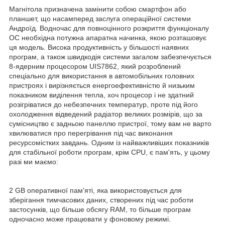
Магнітола призначена замінити собою смартфон або
планшет, що насамперед заслуга операційної системи
Андроїд. Водночас для повноцінного розкриття функціоналу
ОС необхідна потужна апаратна начинка, якою розташовує
ця модель. Висока продуктивність у більшості наявних
програм, а також швидкодія системи загалом забезпечується
8-ядерним процесором UIS7862, який розроблений
спеціально для використання в автомобільних головних
пристроях і вирізняється енергоефективністю й низьким
показником виділення тепла, хоч процесор і не здатний
розігріватися до небезпечних температур, проте під його
охолодження відведений радіатор великих розмірів, що за
сумісництво є задньою панеллю пристрої, тому вам не варто
хвилюватися про перегрівання під час виконання
ресурсомістких завдань. Одним із найважливіших показників
для стабільної роботи програм, крім CPU, є пам'ять, у цьому
разі ми маємо:
2 GB оперативної пам'яті, яка використовується для
зберігання тимчасових даних, створених під час роботи
застосунків, що більше обсягу RAM, то більше програм
одночасно може працювати у фоновому режимі.