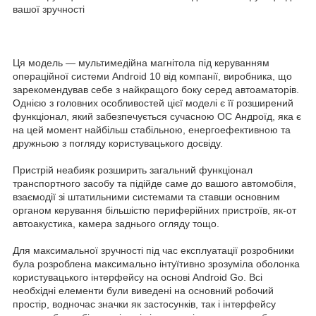
вашої зручності
Ця модель — мультимедійна магнітола під керуванням
операційної системи Android 10 від компанії, виробника, що
зарекомендував себе з найкращого боку серед автоаматорів.
Однією з головних особливостей цієї моделі є її розширений
функціонал, який забезпечується сучасною ОС Андроїд, яка є
на цей момент найбільш стабільною, енергоефективною та
дружньою з погляду користувацького досвіду.
Пристрій неабияк розширить загальний функціонал
транспортного засобу та підійде саме до вашого автомобіля,
взаємодії зі штатильними системами та ставши основним
органом керування більшістю периферійних пристроїв, як-от
автоакустика, камера заднього огляду тощо.
Для максимальної зручності під час експлуатації розробники
була розроблена максимально інтуїтивно зрозуміла оболонка
користувацького інтерфейсу на основі Android Go. Всі
необхідні елементи були виведені на основний робочий
простір, водночас значки як застосунків, так і інтерфейсу