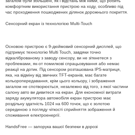
загалом були збільшені, як і відстань між ними, що робить
комфортним використання пристрою на ходу, особливо під
час проходження пошкоджених ділянок дорожнього покриття.
Сенсорний екран із технологією Multi-Touch
Основою пристрою є 9-дюймовий сенсорний дисплей, що
підтримує технологію Multi Touch, завдяки точно
відкаліброваному з заводу сенсору, ви не зіткнетеся з
проблемами, як-от помилкові спрацьовування або немає
реакції на дотик. Під сенсором розташована IPS-матриця,
яка, на відміну від звичних TFT-екранів, має багате
кольоропередавання, крім цього кольору, і зображення
загалом не спотворюється, незалежно від того, з якої частини
салону авто ви дивитеся на екран. Для економної витрати
заряду акумулятора автомобіля екран пристрою має
роздільну здатність 1024 на 600 точок, що є золотою
серединою з погляду чіткості сприйняття зображення й
споживання електроенергії.
HandsFree — запорука вашої безпеки в дорозі