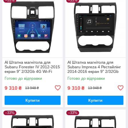
–33%
–33%
Al Штатна магнітола для
Al Штатна магнітола для
Subaru Forester IV 2012-2015
Subaru Impreza 4 Рестайлінг
екран 9" 2/32Gb 4G Wi-Fi
2014-2016 екран 9" 2/32Gb
GPS Top Android
4G Wi-Fi GPS Top Android
Готово до відправки
Готово до відправки
9 310
9 310
₴
₴
13 948 ₴
13 948 ₴
Купити
Купити
–33%
–33%