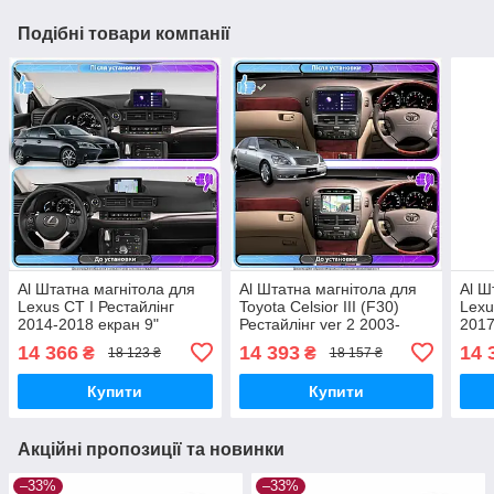
Подібні товари компанії
Al Штатна магнітола для
Al Штатна магнітола для
Al Ш
Lexus CT I Рестайлінг
Toyota Celsior III (F30)
Lexu
2014-2018 екран 9"
Рестайлінг ver 2 2003-
2017
4/32Gb 4G Wi-Fi GPS Top
2006 екран 9" 4/32Gb 4G
4G W
14 366
14 393
14 
₴
₴
18 123 ₴
18 157 ₴
Android
Wi-Fi GPS Top Android
Купити
Купити
Акційні пропозиції та новинки
–33%
–33%