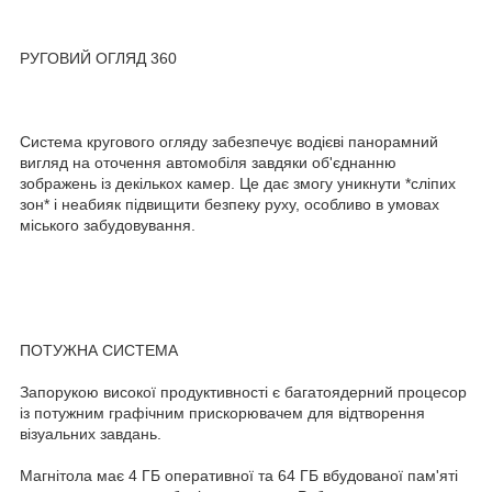
РУГОВИЙ ОГЛЯД 360
Система кругового огляду забезпечує водієві панорамний
вигляд на оточення автомобіля завдяки об'єднанню
зображень із декількох камер. Це дає змогу уникнути *сліпих
зон* і неабияк підвищити безпеку руху, особливо в умовах
міського забудовування.
ПОТУЖНА СИСТЕМА
Запорукою високої продуктивності є багатоядерний процесор
із потужним графічним прискорювачем для відтворення
візуальних завдань.
Магнітола має 4 ГБ оперативної та 64 ГБ вбудованої пам'яті