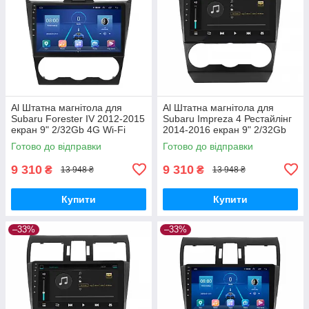
Al Штатна магнітола для
Al Штатна магнітола для
Subaru Forester IV 2012-2015
Subaru Impreza 4 Рестайлінг
екран 9" 2/32Gb 4G Wi-Fi
2014-2016 екран 9" 2/32Gb
GPS Top Android
4G Wi-Fi GPS Top Android
Готово до відправки
Готово до відправки
9 310
9 310
₴
₴
13 948 ₴
13 948 ₴
Купити
Купити
–33%
–33%