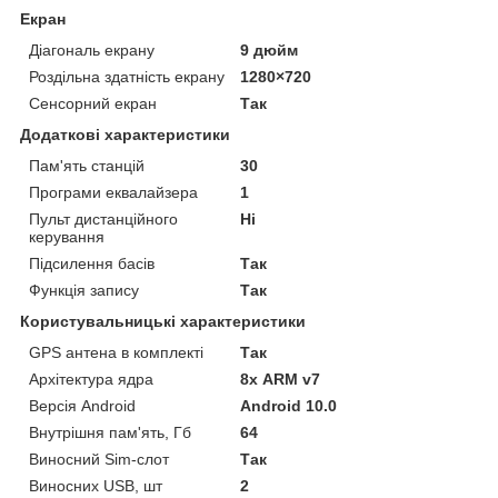
Екран
Діагональ екрану
9 дюйм
Роздільна здатність екрану
1280×720
Сенсорний екран
Так
Додаткові характеристики
Пам'ять станцій
30
Програми еквалайзера
1
Пульт дистанційного
Ні
керування
Підсилення басів
Так
Функція запису
Так
Користувальницькі характеристики
GPS антена в комплекті
Так
Архітектура ядра
8х ARM v7
Версія Android
Android 10.0
Внутрішня пам'ять, Гб
64
Виносний Sim-слот
Так
Виносних USB, шт
2