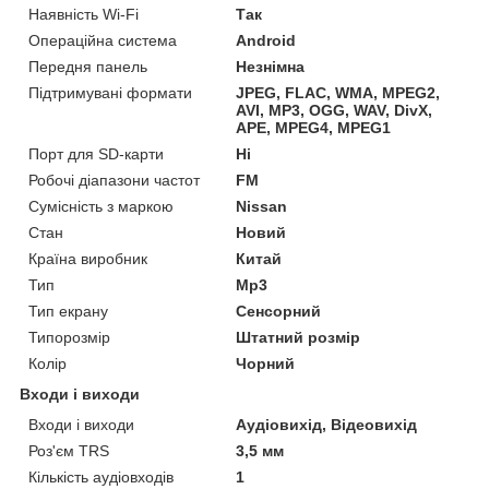
Наявність Wi-Fi
Так
Операційна система
Android
Передня панель
Незнімна
Підтримувані формати
JPEG, FLAC, WMA, MPEG2,
AVI, MP3, OGG, WAV, DivX,
APE, MPEG4, MPEG1
Порт для SD-карти
Ні
Робочі діапазони частот
FM
Сумісність з маркою
Nissan
Стан
Новий
Країна виробник
Китай
Тип
Mp3
Тип екрану
Сенсорний
Типорозмір
Штатний розмір
Колір
Чорний
Входи і виходи
Входи і виходи
Аудіовихід, Відеовихід
Роз'єм TRS
3,5 мм
Кількість аудіовходів
1