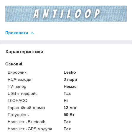
Приховати
Характеристики
Основні
Виробник
Lesko
RCA-виходи
3 пари
TV-тюнер
Немає
USB-інтерфейс
Так
ГЛОНАСС
Ні
Гарантійний термін
12 міс
Потужність
50 Вт
Наявність Bluetooth
Так
Наявність GPS-модуля
Так