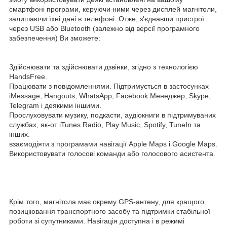
смартфоні програми, керуючи ними через дисплей магнітоли,
залишаючи їхні дані в телефоні. Отже, з'єднавши пристрої
через USB або Bluetooth (залежно від версії програмного
забезпечення) Ви зможете:
Здійснювати та здійснювати дзвінки, згідно з технологією
HandsFree.
Працювати з повідомленнями. Підтримується в застосунках
iMessage, Hangouts, WhatsApp, Facebook Менеджер, Skype,
Telegram і деякими іншими.
Прослуховувати музику, подкасти, аудіокниги в підтримуваних
службах, як-от iTunes Radio, Play Music, Spotify, TuneIn та
інших.
взаємодіяти з програмами навігації Apple Maps і Google Maps.
Використовувати голосові команди або голосового асистента.
Крім того, магнітола має окрему GPS-антену, для кращого
позиціювання транспортного засобу та підтримки стабільної
роботи зі супутниками. Навігація доступна і в режимі