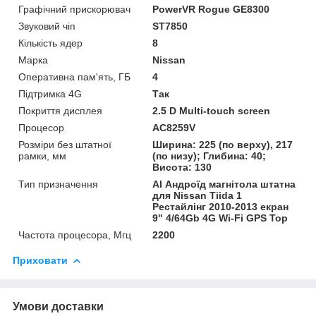
Графічний прискорювач
PowerVR Rogue GE8300
Звуковий чіп
ST7850
Кількість ядер
8
Марка
Nissan
Оперативна пам'ять, ГБ
4
Підтримка 4G
Так
Покриття дисплея
2.5 D Multi-touch screen
Процесор
AC8259V
Розміри без штатної
Ширина: 225 (по верху), 217
рамки, мм
(по низу); Глибина: 40;
Висота: 130
Тип призначення
Al Андроїд магнітола штатна
для Nissan Tiida 1
Рестайлінг 2010-2013 екран
9" 4/64Gb 4G Wi-Fi GPS Top
Частота процесора, Мгц
2200
Приховати
Умови доставки