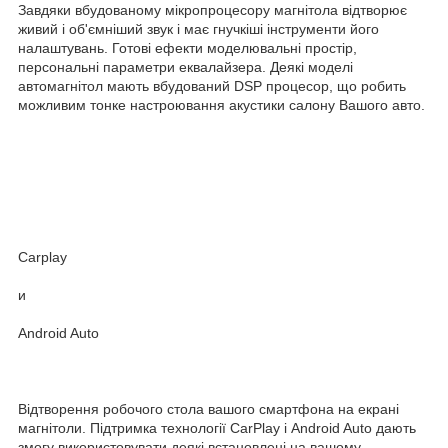
Завдяки вбудованому мікропроцесору магнітола відтворює
живий і об'ємніший звук і має гнучкіші інструменти його
налаштувань. Готові ефекти моделювальні простір,
персональні параметри еквалайзера. Деякі моделі
автомагнітол мають вбудований DSP процесор, що робить
можливим тонке настроювання акустики салону Вашого авто.
Carplay
и
Android Auto
Відтворення робочого стола вашого смартфона на екрані
магнітоли. Підтримка технології CarPlay і Android Auto дають
змогу використовувати деякі встановлені на вашому