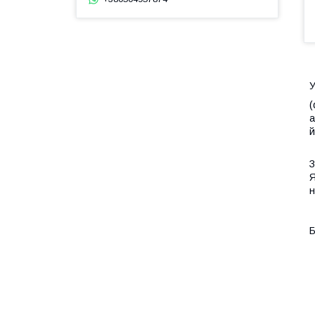
У
(
а
й
З
Я
н
Б