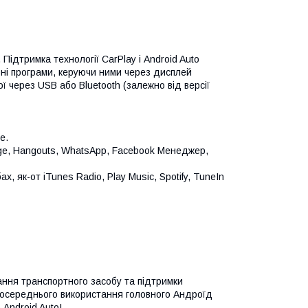
ідтримка технології CarPlay і Android Auto
ні програми, керуючи ними через дисплей
ї через USB або Bluetooth (залежно від версії
e.
ge, Hangouts, WhatsApp, Facebook Менеджер,
, як-от iTunes Radio, Play Music, Spotify, TuneIn
ання транспортного засобу та підтримки
езпосереднього використання головного Андроїд
 Android Auto!