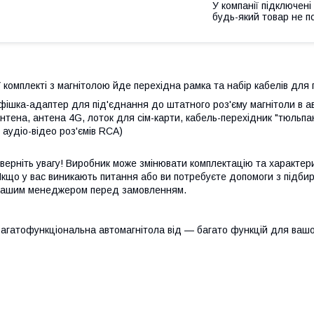
У компанії підключені
будь-який товар не п
 комплекті з магнітолою йде перехідна рамка та набір кабелів для 
фішка-адаптер для під'єднання до штатного роз'єму магнітоли в а
нтена, антена 4G, лоток для сім-карти, кабель-перехідник "тюльп
 аудіо-відео роз'ємів RCA)
верніть увагу! Виробник може змінювати комплектацію та характер
кщо у вас виникають питання або ви потребуєте допомоги з підбир
ашим менеджером перед замовленням.
агатофункціональна автомагнітола від — багато функцій для вашо