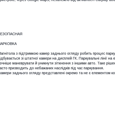
БЕЗОПАСНАЯ
ПАРКОВКА
агнітола з підтримкою камер заднього огляду робить процес пар
ідбувається зі штатної камери на дисплей ГК. Паркувальні лінії на 
очніше маневрувати й уникнути зіткнення з іншими авто. Таке ріше
асто призводить до небажаних наслідків під час паркування.
камери заднього огляду представлені окремо та не є елементом ком