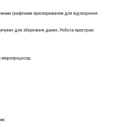
тужним графічним прискорювачем для відтворення
опичувач для зберігання даних. Робота пристрою
й мікропроцесор.
ми;