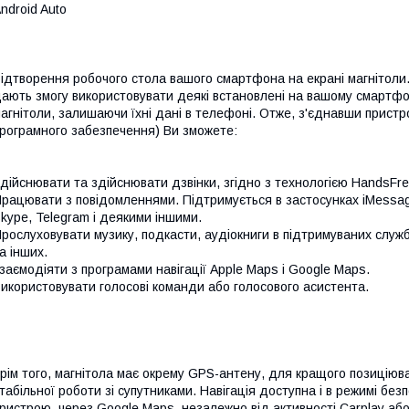
ndroid Auto
ідтворення робочого стола вашого смартфона на екрані магнітоли. П
ають змогу використовувати деякі встановлені на вашому смартфо
агнітоли, залишаючи їхні дані в телефоні. Отже, з'єднавши пристро
рограмного забезпечення) Ви зможете:
дійснювати та здійснювати дзвінки, згідно з технологією HandsFre
рацювати з повідомленнями. Підтримується в застосунках iMessa
kype, Telegram і деякими іншими.
рослуховувати музику, подкасти, аудіокниги в підтримуваних службах
а інших.
заємодіяти з програмами навігації Apple Maps і Google Maps.
икористовувати голосові команди або голосового асистента.
рім того, магнітола має окрему GPS-антену, для кращого позиціюв
табільної роботи зі супутниками. Навігація доступна і в режимі б
ристрою, через Google Maps, незалежно від активності Carplay або