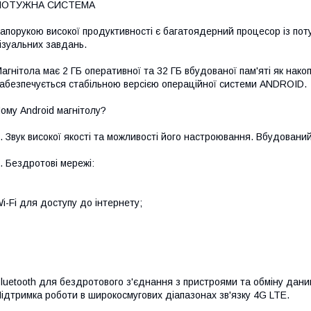
ПОТУЖНА СИСТЕМА
апорукою високої продуктивності є багатоядерний процесор із по
ізуальних завдань.
агнітола має 2 ГБ оперативної та 32 ГБ вбудованої пам'яті як нак
абезпечується стабільною версією операційної системи ANDROID.
ому Android магнітолу?
. Звук високої якості та можливості його настроювання. Вбудовани
. Бездротові мережі:
i-Fi для доступу до інтернету;
luetooth для бездротового з'єднання з пристроями та обміну дани
ідтримка роботи в широкосмугових діапазонах зв'язку 4G LTE.