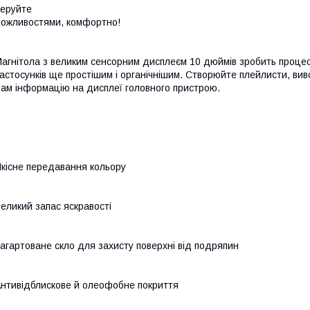
еруйте
ожливостями, комфортно!
агнітола з великим сенсорним дисплеєм 10 дюймів зробить процес
астосунків ще простішим і органічнішим. Створюйте плейлисти, ви
ам інформацію на дисплеї головного пристрою.
кісне передавання кольору
еликий запас яскравості
агартоване скло для захисту поверхні від подряпин
нтивідблискове й олеофобне покриття