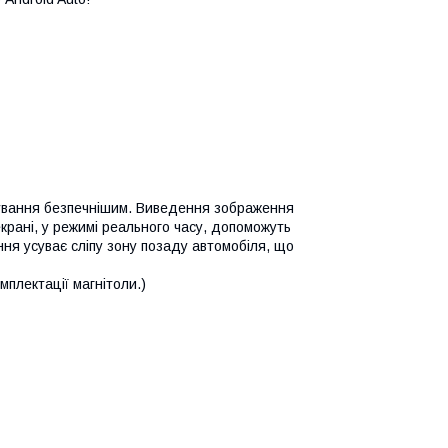
кування безпечнішим. Виведення зображення
екрані, у режимі реального часу, допоможуть
ння усуває сліпу зону позаду автомобіля, що
плектації магнітоли.)