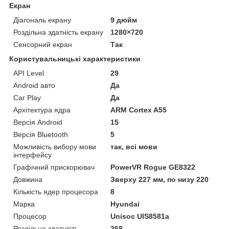
Екран
Діагональ екрану
9 дюйм
Роздільна здатність екрану
1280×720
Сенсорний екран
Так
Користувальницькі характеристики
API Level
29
Android авто
Да
Car Play
Да
Архітектура ядра
ARM Cortex A55
Версія Android
15
Версія Bluetooth
5
Можливість вибору мови
так, всі мови
інтерфейсу
Графічний прискорювач
PowerVR Rogue GE8322
Довжина
Зверху 227 мм, по низу 220
Кількість ядер процесора
8
Марка
Hyundai
Процесор
Unisoc UIS8581a
Роздільна здатність
268