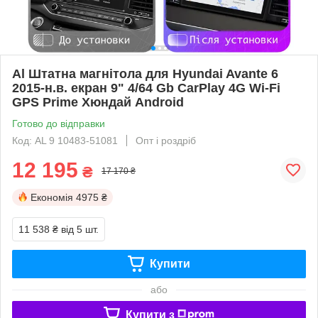
Al Штатна магнітола для Hyundai Avante 6
2015-н.в. екран 9" 4/64 Gb CarPlay 4G Wi-Fi
GPS Prime Хюндай Android
Готово до відправки
Код: AL 9 10483-51081
Опт і роздріб
12 195
₴
17 170 ₴
Економія
4975 ₴
11 538 ₴
від 5 шт.
Купити
або
Купити з