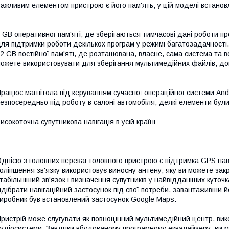
ажливим елементом пристрою є його пам'ять, у цій моделі встанов
 GB оперативної пам'яті, де зберігаються тимчасові дані роботи пр
ля підтримки роботи декількох програм у режимі багатозадачності.
2 GB постійної пам'яті, де розташована, власне, сама система та в
ожете використовувати для зберігання мультимедійних файлів, до
рацює магнітола під керуванням сучасної операційної системи And
езпосередньо під роботу в салоні автомобіля, деякі елементи були 
исокоточна супутникова навігація в усій країні
днією з головних переваг головного пристрою є підтримка GPS навіг
оліпшення зв'язку використовує виносну антену, яку ви можете закр
табільніший зв'язок і визначення супутників у найвідданіших куточ
ідібрати навігаційний застосунок під свої потреби, завантаживши й
иробник був встановлений застосунок Google Maps.
ристрій може слугувати як повноцінний мультимедійний центр, вико
удіосистеми. Завдяки вбудованому програмному еквалайзеру, ви м