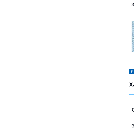
З
Х
В