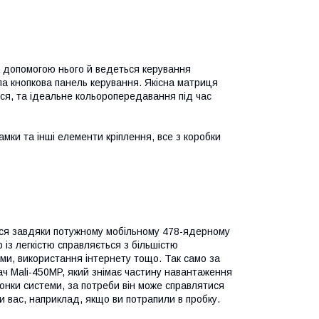
а допомогою нього й ведеться керування
ла кнопкова панель керування. Якісна матриця
ься, та ідеальне кольоропередавання під час
мки та інші елементи кріплення, все з коробки
ться завдяки потужному мобільному 478-ядерному
із легкістю справляється з більшістю
и, використання інтернету тощо. Так само за
ч Mali-450MP, який знімає частину навантаження
нки системи, за потреби він може справлятися
и вас, наприклад, якщо ви потрапили в пробку.