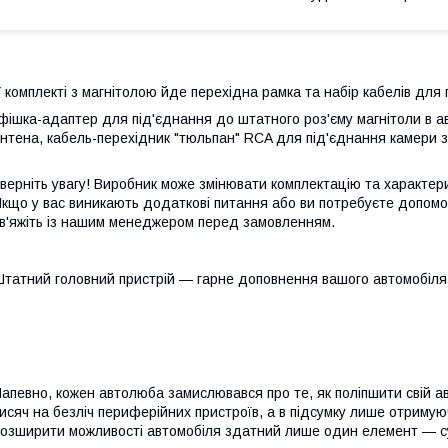
 комплекті з магнітолою йде перехідна рамка та набір кабелів для 
фішка-адаптер для під'єднання до штатного роз'єму магнітоли в а
нтена, кабель-перехідник "тюльпан" RCA для під'єднання камери з
верніть увагу! Виробник може змінювати комплектацію та характе
кщо у вас виникають додаткові питання або ви потребуєте допомог
в'яжіть із нашим менеджером перед замовленням.
татний головний пристрій — гарне доповнення вашого автомобіля
апевно, кожен автолюба замислювався про те, як поліпшити свій а
исяч на безліч периферійних пристроїв, а в підсумку лише отрим
озширити можливості автомобіля здатний лише один елемент — су