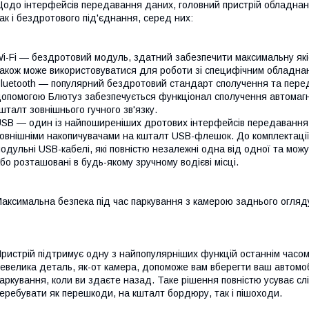
одо інтерфейсів передавання даних, головний пристрій обладнани
ак і бездротового під'єднання, серед них:
i-Fi — бездротовий модуль, здатний забезпечити максимальну якіс
акож може використовуватися для роботи зі специфічним обладна
luetooth — популярний бездротовий стандарт сполучення та перед
опомогою Блютуз забезпечується функціонал сполучення автомагн
шталт зовнішнього гучного зв'язку.
SB — один із найпоширеніших дротових інтерфейсів передавання д
овнішніми накопичувачами на кшталт USB-флешок. До комплектації
одульні USB-кабелі, які повністю незалежні одна від одної та можу
бо розташовані в будь-якому зручному водієві місці.
аксимальна безпека під час паркування з камерою заднього огляд
ристрій підтримує одну з найпопулярніших функцій останнім часо
евелика деталь, як-от камера, допоможе вам вберегти ваш автомо
аркування, коли ви здаєте назад. Таке рішення повністю усуває сл
еребувати як перешкоди, на кшталт бордюру, так і пішоходи.