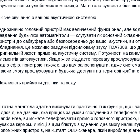
вучання ваших улюблених композицій. Магнітола сумісна з більшіст
кісне звучання з вашою акустичною системою
днозначно головний пристрій має величезний функціонал, але во
авдання будь-якої автомагнітоли — слугувати як основний складни
ристрій до сабвуфера або безпосередньо до вашої акустики, ви от
бладнання, це можливо завдяки підсилювачу звуку TDA7388, що д
ригінальній якості прямо на акустичну систему. Потужності на кана
лементів автоакустики. Якщо ж ви віддаєте перевагу прослуховув
адіо ефір, пристрою також є, що вам запропонувати, адже система 
аючи змогу прослуховувати будь-які доступні на території країни ст
ожливість приймати дзвінки на ходу
татна магнітола здатна виконувати практично ті ж функції, що і в
ідповіді на дзвінки, яка працює за умови сполучення з телефоном
ands Free, ви можете телефонувати прямо з головного пристрою, 
уках за кермом. У місці з цим блютуз-з'єднання дає змогу налашту
опоміжних пристроїв, на кшталт OBD-сканера, який виробляє діагн