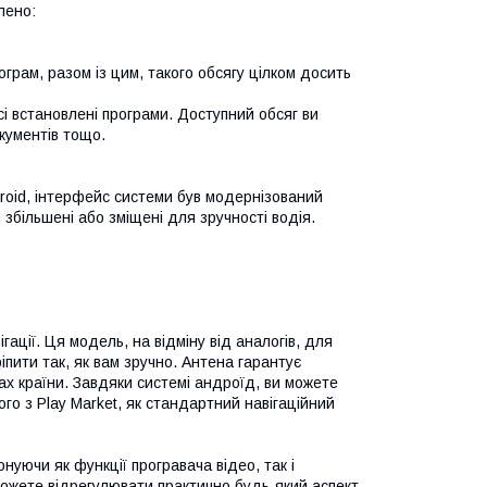
лено:
ограм, разом із цим, такого обсягу цілком досить
сі встановлені програми. Доступний обсяг ви
кументів тощо.
roid, інтерфейс системи був модернізований
збільшені або зміщені для зручності водія.
ації. Ця модель, на відміну від аналогів, для
іпити так, як вам зручно. Антена гарантує
ках країни. Завдяки системі андроїд, ви можете
ого з Play Market, як стандартний навігаційний
нуючи як функції програвача відео, так і
ожете відрегулювати практично будь-який аспект