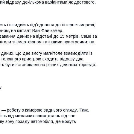
й відразу декількома варіантами як дротового,
ть і швидкість під'єднання до інтернет-мережі,
нням, на кшталт Вай-Фай камер.
авання даних на відстані до 15 метрів. Саме за
ітоли зі смартфоном та іншими пристроями, на
аних, що дає змогу магнітоле взаємодіяти із
 головного пристрою входить відразу два
ть бути встановлені на різних ділянках торпедо,
у
м — роботу з камерою заднього огляду. Така
біль від можливих пошкоджень під час
іпу зону позаду автомобіля, де можуть