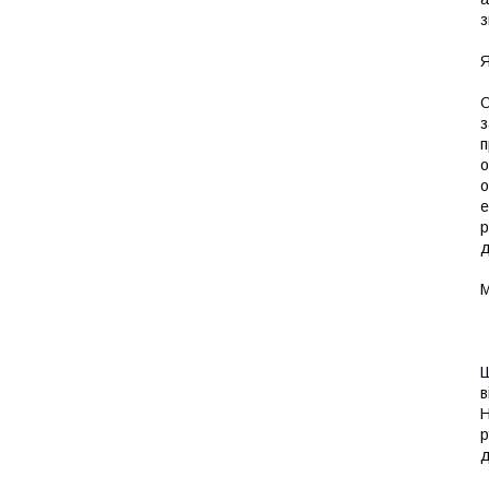
з
Я
О
з
п
о
о
е
р
д
М
Ш
в
H
р
д