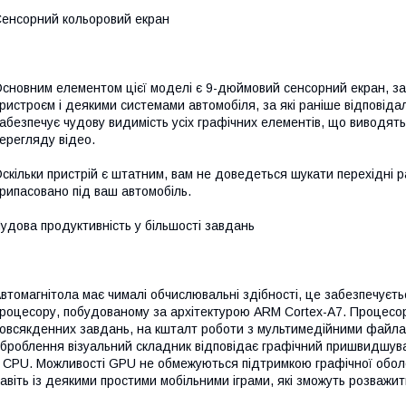
енсорний кольоровий екран
сновним елементом цієї моделі є 9-дюймовий сенсорний екран, з
ристроєм і деякими системами автомобіля, за які раніше відповіда
абезпечує чудову видимість усіх графічних елементів, що виводят
ерегляду відео.
скільки пристрій є штатним, вам не доведеться шукати перехідні ра
рипасовано під ваш автомобіль.
удова продуктивність у більшості завдань
втомагнітола має чималі обчислювальні здібності, це забезпечує
роцесору, побудованому за архітектурою ARM Cortex-A7. Процесор 
овсякденних завдань, на кшталт роботи з мультимедійними файлам
броблення візуальний складник відповідає графічний пришвидшува
 CPU. Можливості GPU не обмежуються підтримкою графічної оболо
авіть із деякими простими мобільними іграми, які зможуть розважит