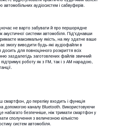
ю автомобільних аудіосистем і сабвуферів.
дночас не варто забувати й про першорядне
к акустичної системи автомобіля. Під'єднавши
римаєте максимальну якість, на яку здатне ваше
ає змогу виводити будь-які аудіофайли в
л досить для повноцінного розкриття всіх
анню заздалегідь заготовлених файлів звичний
підтримує роботу як з FM, так і з AM нарадою,
анції.
аш смартфон, до переліку входить і функція
 за допомогою каналу Bluetooth. Використовуючи
це набагато безпечніше, ніж тримати смартфон у
вати сполучення з величезною кількістю
остику систем автомобіля.