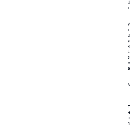
Щ
т
W
т
B
д
к
U
з
м
а
М
П
н
п
п