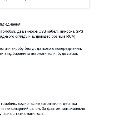
під'єднання:
втомобілі, два виносні USB-кабелі, виносна GPS
аднього огляду й аудіовідео роз'ємів RCA)
ристики виробу без додаткового попередження.
и з підбиранням автомагнітоли, будь ласка,
втомобіль, водночас не витрачаючи десятки
уючи захаращений салон. За фактом, максимально
часна штатна магнітола.