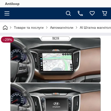
Antiloop
Товари та послуги
Автомагнітоли
Al Штатна магнітол
–29%