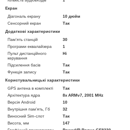
Екран
Діагональ екрану
10 дюйм
Сенсорний екран
Так
Додаткові характеристики
Пам'ять станцій
30
Програми еквалайзера
1
Пульт дистанційного
Ні
керування
Підсилення басів
Так
Функція запису
Так
Користувальницькі характеристики
GPS антена в комплекті
Так
Архітектура ядра
8x ARMv7, 2001 MHz
Версія Android
10
Внутрішня пам'ять, Гб
32
Виносний Sim-слот
Так
Висота, мм
147
Графічний прискорювач
PowerVR Rogue GE8330