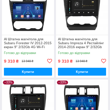
Al Штатна магнітола для
Al Штатна магнітола для
Subaru Forester IV 2012-2015
Subaru Impreza 4 Рестайлінг
екран 9" 2/32Gb 4G Wi-Fi
2014-2016 екран 9" 2/32Gb
GPS Top Android
4G Wi-Fi GPS Top Android
Готово до відправки
Готово до відправки
9 310
9 310
₴
₴
13 948 ₴
13 948 ₴
Купити
Купити
–33%
–33%