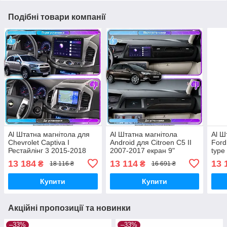
Подібні товари компанії
Al Штатна магнітола для
Al Штатна магнітола
Al Ш
Chevrolet Captiva I
Android для Citroen C5 II
Ford
Рестайлінг 3 2015-2018
2007-2017 екран 9"
type
екран 10" 2/32Gb 4G Wi-Fi
4/64Gb 4G Wi-Fi GPS Top
2/32
13 184
13 114
13 
₴
₴
18 116 ₴
16 691 ₴
GPS Top Android
Andr
Купити
Купити
Акційні пропозиції та новинки
–33%
–33%