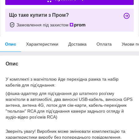
Що таке купити з Пром?
Замовлення під захистом
Опис
Характеристики
Доставка
Оплата
Умови п
Опис
У комплекті з магнітолою йде перехідна рамка та набір
кабелів для під'єднання:
(фішка-адаптер для під'єднання до штатного роз'єму
магнітоли в автомобілі, два виносні USB-кабель, виносна GPS
антена, антена 4G, лоток для сім-карти, кабель-перехідник
"тюльпан" RCA для під'єднання камери заднього огляду й
аудіо-відео роз'ємів RCA)
Зверніть увагу! Виробник може змінювати комплектацію та
характеристики виробу без попереднього повідомлення.