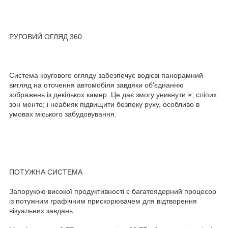
РУГОВИЙ ОГЛЯД 360
Система кругового огляду забезпечує водієві панорамний
вигляд на оточення автомобіля завдяки об'єднанню
зображень із декількох камер. Це дає змогу уникнути ≥; сліпих
зон менто; і неабияк підвищити безпеку руху, особливо в
умовах міського забудовування.
ПОТУЖНА СИСТЕМА
Запорукою високої продуктивності є багатоядерний процесор
із потужним графічним прискорювачем для відтворення
візуальних завдань.