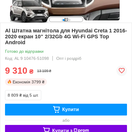
Al Штатна магнітола для Hyundai Creta 1 2016-
2020 екран 10" 2/32Gb 4G Wi-Fi GPS Top
Android
Готово до відправки
Код: AL 9 10476-51098
Опт і роздріб
9 310
₴
13 109 ₴
Економія
3799 ₴
8 809 ₴
від 5 шт.
Купити
або
Купити з