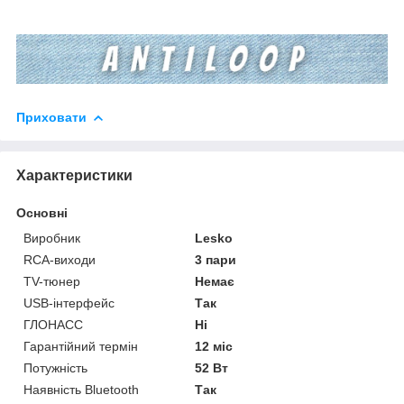
Приховати
Характеристики
Основні
Виробник
Lesko
RCA-виходи
3 пари
TV-тюнер
Немає
USB-інтерфейс
Так
ГЛОНАСС
Ні
Гарантійний термін
12 міс
Потужність
52 Вт
Наявність Bluetooth
Так