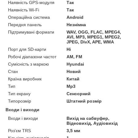
Наявність GPS-модуля
Так
Наявність Wi-Fi
Так
Операційна система
Android
Передня панель
Незнімна
Підтримувані формати
WAV, OGG, FLAC, MPEG4,
AVI, MP3, MPEG1, MPEG2,
JPEG, DivX, APE, WMA
Порт для SD-карти
Ні
Робочі діапазони частот
AM, FM
Сумісність з маркою
Hyundai
Стан
Новий
Країна виробник
Китай
Тип
Mp3
Тип екрану
Сенсорний
Типорозмір
Штатний розмір
Входи і виходи
Входи і виходи
Вихід на сабвуфер,
Відеовихід, Аудіовихід
Роз'єм TRS
3,5 мм
Кількість аудіовходів
1