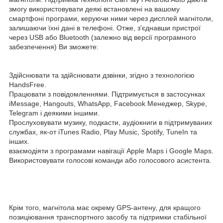
змогу використовувати деякі встановлені на вашому
смартфоні програми, керуючи ними через дисплей магнітоли,
залишаючи їхні дані в телефоні. Отже, з'єднавши пристрої
через USB або Bluetooth (залежно від версії програмного
забезпечення) Ви зможете:
Здійснювати та здійснювати дзвінки, згідно з технологією
HandsFree.
Працювати з повідомленнями. Підтримується в застосунках
iMessage, Hangouts, WhatsApp, Facebook Менеджер, Skype,
Telegram і деякими іншими.
Прослуховувати музику, подкасти, аудіокниги в підтримуваних
службах, як-от iTunes Radio, Play Music, Spotify, TuneIn та
інших.
взаємодіяти з програмами навігації Apple Maps і Google Maps.
Використовувати голосові команди або голосового асистента.
Крім того, магнітола має окрему GPS-антену, для кращого
позиціювання транспортного засобу та підтримки стабільної