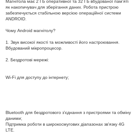
Магнітола має 2 ГБ оперативної та 32 ГБ вбудованої пам'яті
як накопичувач для зберігання даних. Робота пристрою
забезпечується стабільною версією операційної системи
ANDROID.
Чому Android магнітолу?
1. Звук високої якості та можливості його настроювання.
Вбудований мікропроцесор.
2. Бездротові мережі:
Wi-Fi для доступу до інтернету;
Bluetooth для бездротового з'єднання з пристроями та обміну
даними;
Підтримка роботи в широкосмугових діапазонах зв'язку 4G
LTE.