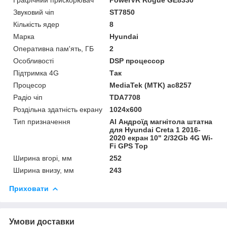
Звуковий чіп
ST7850
Кількість ядер
8
Марка
Hyundai
Оперативна пам'ять, ГБ
2
Особливості
DSP процессор
Підтримка 4G
Так
Процесор
MediaTek (MTK) ac8257
Радіо чіп
TDA7708
Роздільна здатність екрану
1024х600
Тип призначення
Al Андроїд магнітола штатна
для Hyundai Creta 1 2016-
2020 екран 10" 2/32Gb 4G Wi-
Fi GPS Top
Ширина вгорі, мм
252
Ширина внизу, мм
243
Приховати
Умови доставки