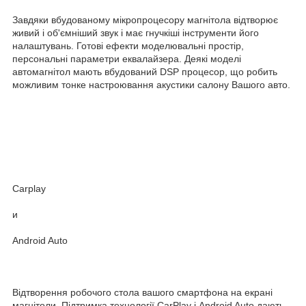
Завдяки вбудованому мікропроцесору магнітола відтворює
живий і об'ємніший звук і має гнучкіші інструменти його
налаштувань. Готові ефекти моделювальні простір,
персональні параметри еквалайзера. Деякі моделі
автомагнітол мають вбудований DSP процесор, що робить
можливим тонке настроювання акустики салону Вашого авто.
Carplay
и
Android Auto
Відтворення робочого стола вашого смартфона на екрані
магнітоли. Підтримка технології CarPlay і Android Auto дають