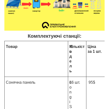
Комплектуючі станції:
Товар
М
Кількіст
Ціна
о
ь
за 1 шт.
д
е
л
ь
Сонячна панель
L
46 шт.
95$
o
n
g
i
S