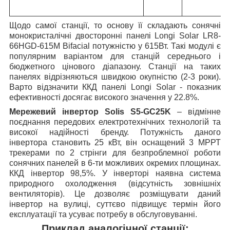
Щодо самої станції, то основу її складають сонячні
монокристалічні двосторонні панелі Longi Solar LR8-
66HGD-615M Bifacial
потужністю у 615Вт. Такі модулі є
популярним варіантом для станцій середнього і
бюджетного цінового діапазону. Станції на таких
панелях відрізняються швидкою окупністю (2-3 роки).
Варто відзначити ККД панелі Longi Solar
-
показник
ефективності досягає високого значення у 22.8%.
Мережевий інвертор Solis S5-GC25K
– відмінне
поєднання передових електротехнічних технологій та
високої надійності бренду. Потужність даного
інвертора становить 25 кВт, він оснащений 3 МРРТ
трекерами по 2 стрінги для безпроблемної роботи
сонячних панелей в 6-ти можливих окремих площинах.
ККД інвертор 98,5%. У інверторі наявна система
природного охолодження (відсутність зовнішніх
вентиляторів). Це дозволяє розміщувати даний
інвертор на вулиці, суттєво підвищує термін його
експлуатації та усуває потребу в обслуговуванні.
Приклад аналогічної станції: