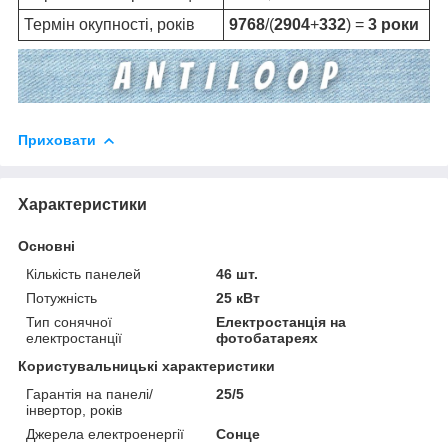
Термін окупності, років
9768
/(
2904
+
332
) =
3 роки
Приховати
Характеристики
Основні
Кількість панелей
46 шт.
Потужність
25 кВт
Тип сонячної
Електростанція на
електростанції
фотобатареях
Користувальницькі характеристики
Гарантія на панелі/
25/5
інвертор, років
Джерела електроенергії
Сонце