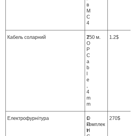
в
М
С
4
Кабель соларний
T
250 м.
1.2$
O
P
C
a
b
l
e
,
4
m
m
Електрофурнітура
О
1
270$
П
комплек
Н
т