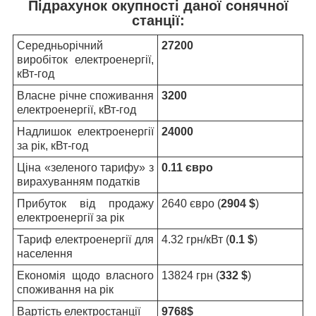
Підрахунок окупності даної сонячної
станції:
Середньорічний
27200
виробіток електроенергії,
кВт-год
Власне річне споживання
3200
електроенергії, кВт-год
Надлишок електроенергії
24000
за рік, кВт-год
Ціна «зеленого тарифу» з
0.11
євро
вирахуванням податків
Прибуток від продажу
2640 євро (
2904 $
)
електроенергії за рік
Тариф електроенергії для
4.32 грн/кВт (
0.1 $
)
населення
Економія щодо власного
13824 грн (
332 $
)
споживання на рік
Вартість електростанції
9768$