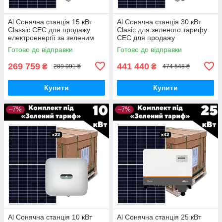
Al Сонячна станція 15 кВт
Al Сонячна станція 30 кВт
Сlassic СЕС для продажу
Clasic для зеленого тарифу
електроенергії за зеленим
СЕС для продажу
тарифом та зменшення
електроенергії за зеленим
Готово до відправки
Готово до відправки
споживання
тарифом та зменшення
споживання
269 759
441 440
₴
₴
289 991 ₴
474 548 ₴
Купити
Купити
–7%
–7%
Al Сонячна станція 10 кВт
Al Сонячна станція 25 кВт