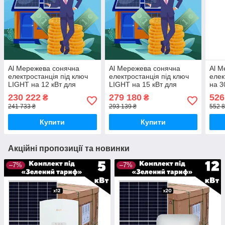
Al Мережева сонячна
Al Мережева сонячна
Al М
електростанція під ключ
електростанція під ключ
елек
LIGHT на 12 кВт для
LIGHT на 15 кВт для
на 3
зеленого тарифу станція
зеленого тарифу станція
зеле
230 222
279 180
526
₴
₴
СЕС комплект
СЕС комплект
СЕС
241 733 ₴
293 139 ₴
552 8
Купити
Купити
Акційні пропозиції та новинки
–7%
–7%