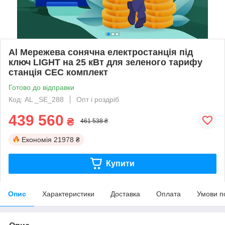
Al Мережева сонячна електростанція під
ключ LIGHT на 25 кВт для зеленого тарифу
станція СЕС комплект
Готово до відправки
Код: AL _SE_288
Опт і роздріб
439 560
₴
461 538 ₴
Економія
21978 ₴
Купити
Опис
Характеристики
Доставка
Оплата
Умови п