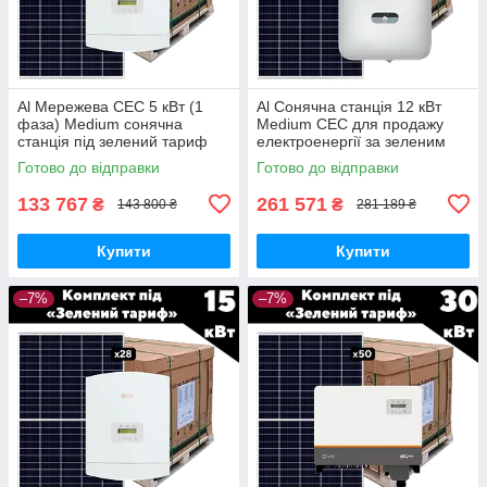
Al Мережева СЕС 5 кВт (1
Al Сонячна станція 12 кВт
фаза) Medium сонячна
Medium СЕС для продажу
станція під зелений тариф
електроенергії за зеленим
для власного споживання
тарифом та зменшення
Готово до відправки
Готово до відправки
комплект
споживання
133 767
261 571
₴
₴
143 800 ₴
281 189 ₴
Купити
Купити
–7%
–7%