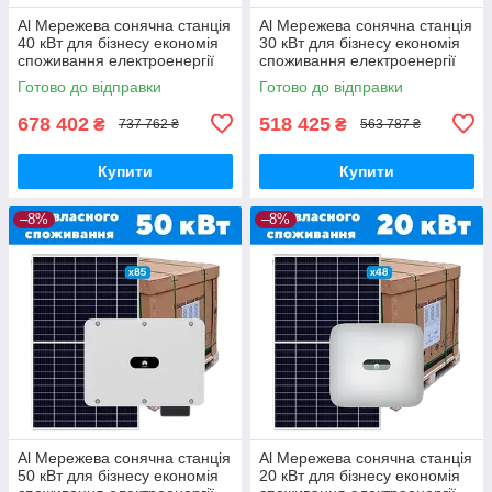
Al Мережева сонячна станція
Al Мережева сонячна станція
40 кВт для бізнесу економія
30 кВт для бізнесу економія
споживання електроенергії
споживання електроенергії
підприємствам виробництву
підприємствам виробництву
Готово до відправки
Готово до відправки
678 402
518 425
₴
₴
737 762 ₴
563 787 ₴
Купити
Купити
–8%
–8%
Al Мережева сонячна станція
Al Мережева сонячна станція
50 кВт для бізнесу економія
20 кВт для бізнесу економія