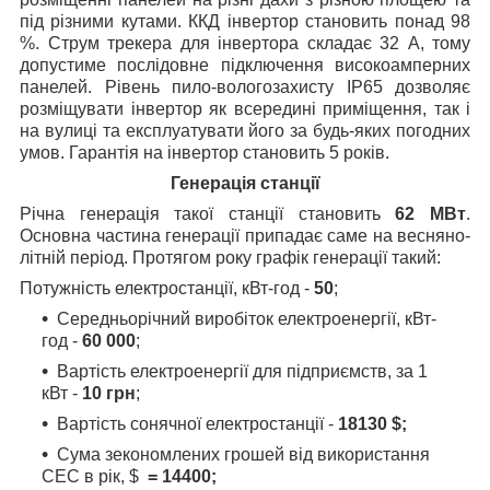
під різними кутами. ККД інвертор становить понад 98
%. Струм трекера для інвертора складає 32 А, тому
допустиме послідовне підключення високоамперних
панелей. Рівень пило-вологозахисту ІР65 дозволяє
розміщувати інвертор як всередині приміщення, так і
на вулиці та експлуатувати його за будь-яких погодних
умов. Гарантія на інвертор становить 5 років.
Генерація станції
Річна генерація такої станції становить
62 МВт
.
Основна частина генерації припадає саме на весняно-
літній період. Протягом року графік генерації такий:
Потужність електростанції, кВт-год -
50
;
Середньорічний виробіток електроенергії, кВт-
год -
60 000
;
Вартість електроенергії для підприємств, за 1
кВт -
10 грн
;
Вартість сонячної електростанції -
18130 $;
Сума зекономлених грошей від використання
СЕС в рік, $
= 14400;