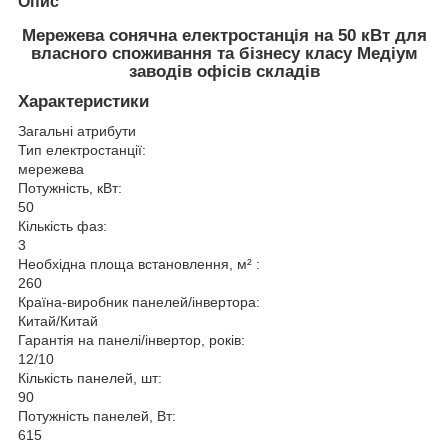
Опис
Мережева сонячна електростанція на 50 кВт для
власного споживання та бізнесу класу Медіум
заводів офісів складів
Характеристики
Загальні атрибути
Тип електростанції:
мережева
Потужність, кВт:
50
Кількість фаз:
3
Необхідна площа встановлення, м² :
260
Країна-виробник панелей/інвертора:
Китай/Китай
Гарантія на панелі/інвертор, років:
12/10
Кількість панелей, шт:
90
Потужність панелей, Вт:
615