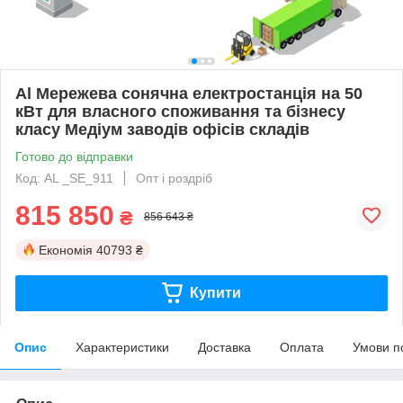
Al Мережева сонячна електростанція на 50
кВт для власного споживання та бізнесу
класу Медіум заводів офісів складів
Готово до відправки
Код: AL _SE_911
Опт і роздріб
815 850
₴
856 643 ₴
Економія
40793 ₴
Купити
Опис
Характеристики
Доставка
Оплата
Умови п