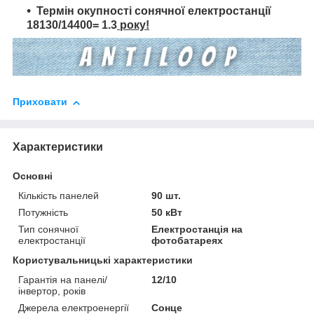
Термін окупності сонячної електростанції
18130/14400=
1.3
року!
Приховати
Характеристики
Основні
Кількість панелей
90 шт.
Потужність
50 кВт
Тип сонячної
Електростанція на
електростанції
фотобатареях
Користувальницькі характеристики
Гарантія на панелі/
12/10
інвертор, років
Джерела електроенергії
Сонце