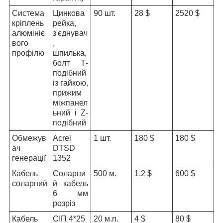
Система
Цинкова
90 шт.
28 $
2520 $
кріплень
рейка,
алюмініє
з'єднувач
вого
,
профілю
шпилька,
болт Т-
подібний
із гайкою,
прижим
міжпанел
ьний і Z-
подібний
Обмежув
Acrel
1 шт.
180 $
180 $
ач
DTSD
генерації
1352
Кабель
Соларни
500 м.
1.2 $
600 $
соларний
й кабель
6 мм
розріз
Кабель
СІП 4*25
20 м.п.
4 $
80 $