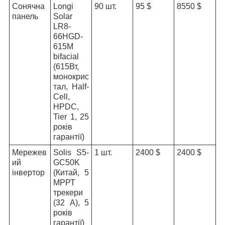
Сонячна
Longi
90 шт.
95 $
8550 $
панель
Solar
LR8-
66HGD-
615M
bifacial
(615Вт,
монокрис
тал, Half-
Cell,
HPDC,
Tier 1, 25
років
гарантії)
Мережев
Solis S5-
1 шт.
2400 $
2400 $
ий
GC50K
інвертор
(Китай, 5
МРРТ
трекери
(32 А), 5
років
гарантії)