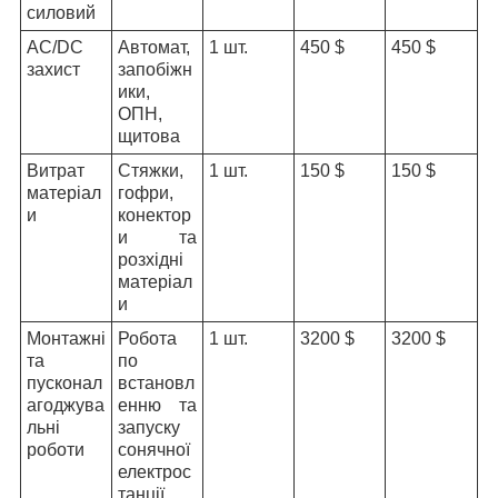
силовий
AC/DC
Автомат,
1 шт.
450 $
450 $
захист
запобіжн
ики,
ОПН,
щитова
Витрат
Стяжки,
1 шт.
150 $
150 $
матеріал
гофри,
и
конектор
и та
розхідні
матеріал
и
Монтажні
Робота
1 шт.
3200 $
3200 $
та
по
пусконал
встановл
агоджува
енню та
льні
запуску
роботи
сонячної
електрос
танції