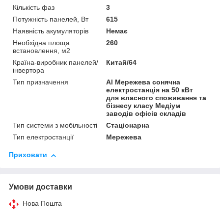
Кількість фаз
3
Потужність панелей, Вт
615
Наявність акумуляторів
Немає
Необхідна площа
260
встановлення, м2
Країна-виробник панелей/
Китай/64
інвертора
Тип призначення
Al Мережева сонячна
електростанція на 50 кВт
для власного споживання та
бізнесу класу Медіум
заводів офісів складів
Тип системи з мобільності
Стаціонарна
Тип електростанції
Мережева
Приховати
Умови доставки
Нова Пошта