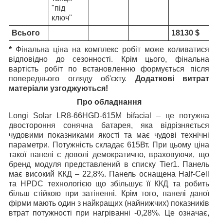
"під
ключ"
Всього
18130 $
*
Фінальна ціна на комплекс робіт може коливатися
відповідно до сезонності. Крім цього, фінальна
вартість робіт по встановленню формується після
попереднього огляду об'єкту.
Додаткові витрат
матеріали узгоджуються!
Про обладнання
Longi Solar LR8-66HGD-615M bifacial – це потужна
двостороння сонячна батарея, яка відрізняється
чудовими показниками якості та має чудові технічні
параметри. Потужність складає 615Вт. При цьому ціна
такої панелі є доволі демократично, враховуючи, що
бренд модуля представлений в списку Tier1. Панель
має високий ККД – 22,8%. Панель оснащена Half-Cell
та HPDC технологією що збільшує її ККД та робить
більш стійкою при затіненні. Крім того, панелі даної
фірми мають один з найкращих (найнижчих) показників
втрат потужності при нагріванні -0,28%. Це означає,