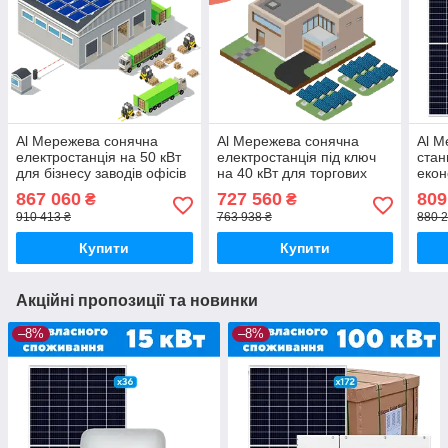
Al Мережева сонячна
Al Мережева сонячна
Al М
електростанція на 50 кВт
електростанція під ключ
стан
для бізнесу заводів офісів
на 40 кВт для торгових
екон
складів промислова
бізнес центрів АЗС ферм
елек
867 060
727 560
809
₴
₴
станція СЕС
та зеленого тарифу
підп
910 413 ₴
763 938 ₴
880 2
виро
Купити
Купити
Акційні пропозиції та новинки
–8%
–8%