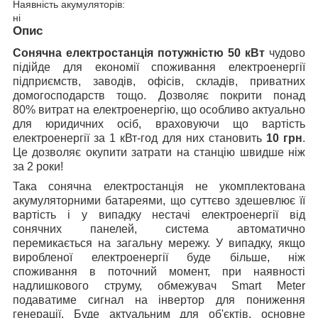
Наявність акумуляторів:
ні
Опис
Сонячна електростанція потужністю 50 кВт
чудово
підійде для економії споживання електроенергії
підприємств, заводів, офісів, складів, приватних
домогосподарств тощо. Дозволяє покрити понад
80% витрат на електроенергію, що особливо актуально
для юридичних осіб, враховуючи що вартість
електроенергії за 1 кВт-год для них становить
10 грн
.
Це дозволяє окупити затрати на станцію швидше ніж
за 2 роки!
Така сонячна електростанція не укомплектована
акумуляторними батареями, що суттєво здешевлює її
вартість і у випадку нестачі електроенергії від
сонячних панелей, система автоматично
перемикається на загальну мережу. У випадку, якщо
виробленої електроенергії буде більше, ніж
споживання в поточний момент, при наявності
надлишкового струму, обмежувач Smart Meter
подаватиме сигнал на інвертор для пониження
генерації. Буде актуальним для об'єктів, основне