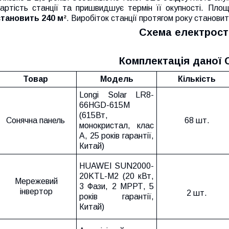
вартість станції та пришвидшує термін її окупності. Площ
становить 240 м
²
. Виробіток станції протягом року станови
Схема електроста
Комплектація даної 
Товар
Модель
Кількість
Longi Solar LR8-
66HGD-615M
(615Вт,
Сонячна панель
68 шт.
монокристал, клас
А, 25 років гарантії,
Китай)
HUAWEI SUN2000-
20KTL-М2 (20 кВт,
Мережевий
3 Фази, 2 МРРТ, 5
інвертор
2 шт.
років гарантії,
Китай)