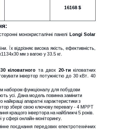
16168 $
ня:
торонні монокристалічні панелі
Longi Solar
и. Їх відрізняє висока якість, ефективність,
x1134x30 мм з вагою у 33.5 кг.
.
30 кіловатного
та двох
20-ти
кіловатних
товувати інвертор потужністю до 30 кВт. 40
им набором функціоналу для побудови
ють усі. Дана модель повинна замінити
 найкращі апаратні характеристики з
ртор зберіг свою ключову перевагу - 4 MPPT
ння кращого інвертора на найближчі 5 років.
 у сфері онлайн-моніторингу.
інне поєднання передових електротехнічних