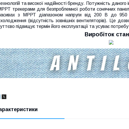
ехнологій та високої надійності бренду. Потужність даного
МРРТ трекерами для безпроблемної роботи сонячних панелей
масивах з МРРТ діапазоном напруги від 200 В до 950 В
холодження (відсутність зовнішніх вентиляторів). Це дозв
уттєво підвищує термін його експлуатації та усуває потребу 
Виробіток станц
арактеристики