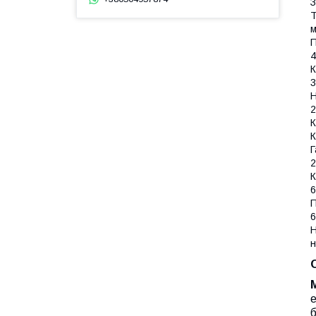
З
Т
П
4
К
3
Н
2
К
К
Г
2
К
6
П
6
Н
н
е
б