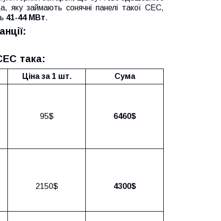
а, яку займають сонячні панелі такої СЕС,
ть
41-44 МВт
.
нції:
СЕС така:
Ціна за 1 шт.
Сума
95$
6460$
2150$
4300$