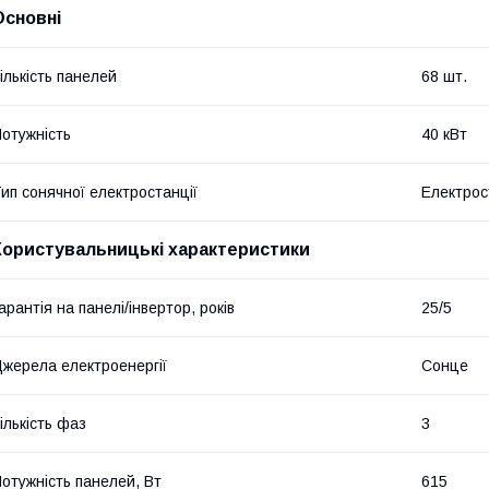
Основні
ількість панелей
68 шт.
отужність
40 кВт
ип сонячної електростанції
Електрос
Користувальницькі характеристики
арантія на панелі/інвертор, років
25/5
жерела електроенергії
Сонце
ількість фаз
3
отужність панелей, Вт
615