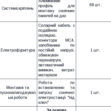
Алюмінієвий
68 шт.
профіль для
Система кріплень
монтажу сонячних
панелей на дах
Соларний кабель з
подвійною
ізоляцією,
конектори МС4,
запобіжники по
Електрофурнітура
постійній напрузі,
1 шт.
обмежувач
перенапруги,
автоматичний
вимикач, витрат
матеріали
Робота по
Монтажні та
встановленню та
пусконалагоджувал
запуску сонячної
1 шт.
ьні роботи
електростанції "під
ключ"
За основу