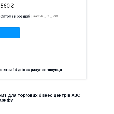
 560 ₴
Оптом і в роздріб
Код:
AL _SE_298
ротягом 14 днів
за рахунок покупця
кВт для торгових бізнес центрів АЗС
тарифу