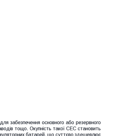
для забезпечення основного або резервного
заводів тощо. Окупність такої СЕС становить
акумуляторних батарей, що суттєво здешевлює