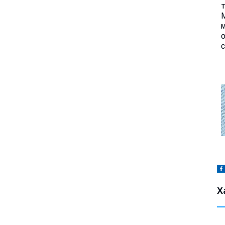
т
о
с
Х