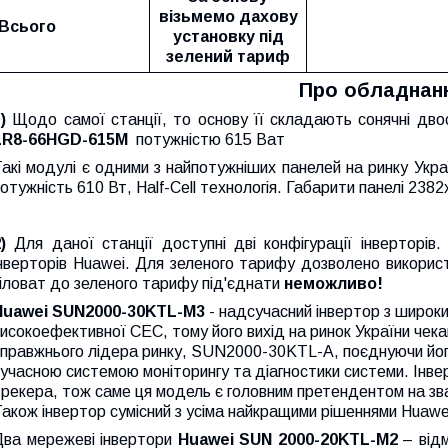
візьмемо дахову
Всього
установку під
зелений тариф
Про обладнан
1)
Щодо самої станції, то основу її складають сонячні двос
LR8-66HGD-615M
потужністю 615 Ват
акі модулі є одними з найпотужніших панелей на ринку Україн
отужність 610 Вт, Half-Cell технологія. Габарити панелі 2382
2)
Для даної станції доступні дві конфігурації інверторів
інверторів Huawei. Для зеленого тарифу дозволено викорис
іловат до зеленого тарифу під'єднати
неможливо!
Huawei SUN2000-30KTL-M3
- надсучасний інвертор з широк
исокоефективної СЕС, тому його вихід на ринок України чека
правжнього лідера ринку, SUN2000-30KTL-A, поєднуючи його
учасною системою моніторингу та діагностики системи. Інве
рекера, тож саме ця модель є головним претендентом на зва
акож інвертор сумісний з усіма найкращими рішеннями Huawei
Два мережеві інвертори
Huawei SUN 2000-20KTL-М2
– відм