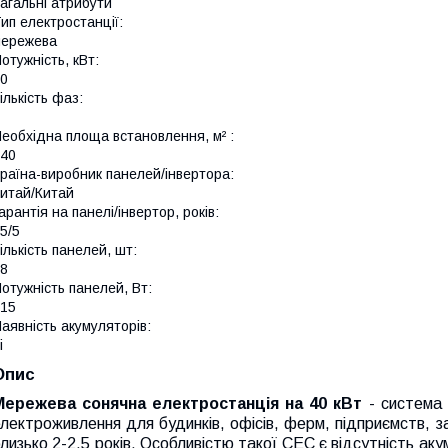
агальні атрибути
ип електростанції:
мережева
отужність, кВт:
0
ількість фаз:
еобхідна площа встановлення, м² :
40
раїна-виробник панелей/інвертора:
итай/Китай
арантія на панелі/інвертор, років:
5/5
ількість панелей, шт:
8
отужність панелей, Вт:
15
аявність акумуляторів:
і
Опис
Мережева сонячна електростанція на 40 кВт
- система 
лектроживлення для будинків, офісів, ферм, підприємств, 
лизько 2-2,5 років. Особливістю такої СЕС є відсутність 