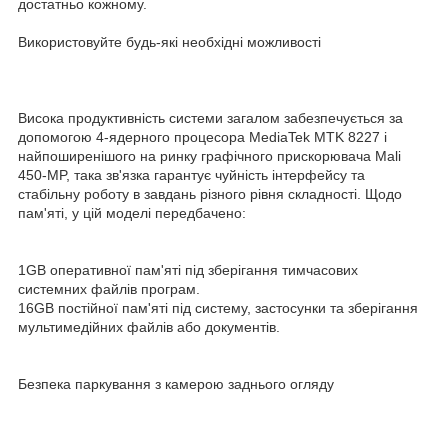
достатньо кожному.
Використовуйте будь-які необхідні можливості
Висока продуктивність системи загалом забезпечується за
допомогою 4-ядерного процесора MediaTek MTK 8227 і
найпоширенішого на ринку графічного прискорювача Mali
450-MP, така зв'язка гарантує чуйність інтерфейсу та
стабільну роботу в завдань різного рівня складності. Щодо
пам'яті, у цій моделі передбачено:
1GB оперативної пам'яті під зберігання тимчасових
системних файлів програм.
16GB постійної пам'яті під систему, застосунки та зберігання
мультимедійних файлів або документів.
Безпека паркування з камерою заднього огляду