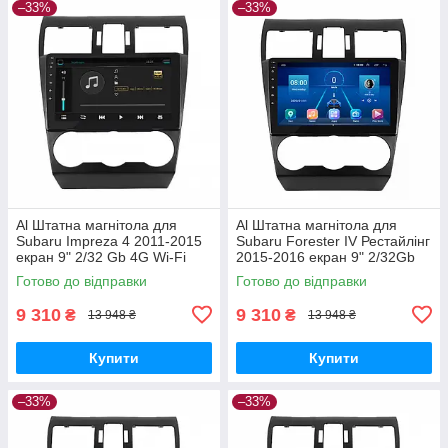
–33%
–33%
Al Штатна магнітола для
Al Штатна магнітола для
Subaru Impreza 4 2011-2015
Subaru Forester IV Рестайлінг
екран 9" 2/32 Gb 4G Wi-Fi
2015-2016 екран 9" 2/32Gb
GPS Top Android
4G Wi-Fi GPS Top Android
Готово до відправки
Готово до відправки
9 310
9 310
₴
₴
13 948 ₴
13 948 ₴
Купити
Купити
–33%
–33%