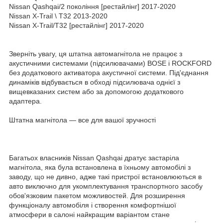
Nissan Qashqai/2 покоління [рестайлінг] 2017-2020
Nissan X-Trail \ T32 2013-2020
Nissan X-Trail/T32 [рестайлінг] 2017-2020
Зверніть увагу, ця штатна автомагнітола не працює з
акустичними системами (підсилювачами) BOSE і ROCKFORD
без додаткового активатора акустичної системи. Під'єднання
динаміків відбувається в обході підсилювача однієї з
вищевказаних систем або за допомогою додаткового
адаптера.
Штатна магнітола — все для вашої зручності
Багатьох власників Nissan Qashqai дратує застаріла
магнітола, яка була встановлена в їхньому автомобілі з
заводу, що не дивно, адже такі пристрої встановлюються в
авто виключно для укомплектування транспортного засобу
обов'язковим пакетом можливостей. Для розширення
функціоналу автомобіля і створення комфортнішої
атмосфери в салоні найкращим варіантом стане