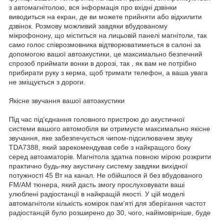
з автомагнітолою, вся інформація про вхідні дзвінки
виводиться на екран, де ви можете прийняти або відхилити
дзвінок. Розмову можливий завдяки вбудованому
мікрофонону, що міститься на лицьовій панелі магнітоли, так
само голос співрозмовника відтворюватиметься в салоні за
допомогою вашої автоакустики, це максимально безпечний
спрозоб приймати вонки в дорозі, так , як вам не потрібно
прибирати руку з керма, щоб тримати телефон, а ваша увага
не зміщується з дороги.
Якісне звучання вашої автоакустики
Під час під'єднання головного пристрою до акустичної
системи вашого автомобіля ви отримуєте максимально якісне
звучання, яке забезпечується чипом-підсилювачем звуку
TDA7388, який зарекомендував себе з найкращого боку
серед автоаматорів. Магнітола здатна повною мірою розкрити
практично будь-яку акустичну систему завдяки вихідної
потужності 45 Вт на канал. Не обійшлося й без вбудованого
FM/AM тюнера, який дасть змогу прослуховувати ваші
улюблені радіостанції в найкращій якості. У цій моделі
автомагнітоли кількість комірок пам'яті для зберігання частот
радіостанцій було розширено до 30, чого, найімовірніше, буде