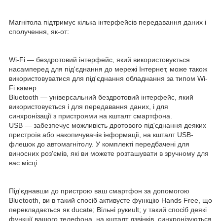
Магнітола підтримує кілька інтерфейсів передавання даних і
сполучення, як-от:
Wi-Fi — бездротовий інтерфейс, який використовується
насамперед для під'єднання до мережі Інтернет, може також
використовуватися для під'єднання обладнання за типом Wi-
Fi камер.
Bluetooth — універсальний бездротовий інтерфейс, який
використовується і для передавання даних, і для
синхронізації з пристроями на кшталт смартфона.
USB — забезпечує можливість дротового під'єднання деяких
пристроїв або накопичувачів інформації, на кшталт USB-
флешок до автомагнітолу. У комплекті передбачені для
виносних роз'ємів, які ви можете розташувати в зручному для
вас місці.
Під'єднавши до пристрою ваш смартфон за допомогою
Bluetooth, ви в такий спосіб активуєте функцію Hands Free, що
перекладається як ducate; Вільні рукиult; у такий спосіб деякі
функції вашого телефона, на кшталт дзвінків, синхронізуються