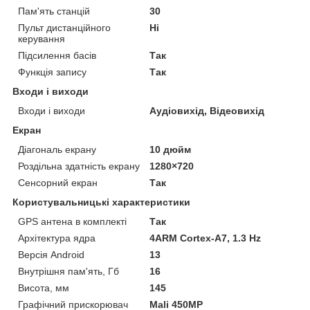
Пам'ять станцій
30
Пульт дистанційного
Ні
керування
Підсилення басів
Так
Функція запису
Так
Входи і виходи
Входи і виходи
Аудіовихід, Відеовихід
Екран
Діагональ екрану
10 дюйм
Роздільна здатність екрану
1280×720
Сенсорний екран
Так
Користувальницькі характеристики
GPS антена в комплекті
Так
Архітектура ядра
4ARM Cortex-A7, 1.3 Hz
Версія Android
13
Внутрішня пам'ять, Гб
16
Висота, мм
145
Графічний прискорювач
Mali 450MP