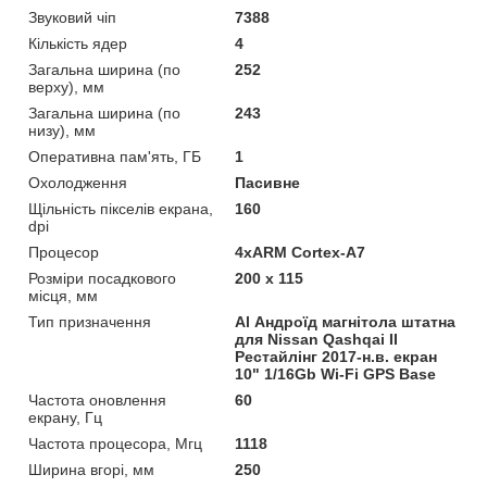
Звуковий чіп
7388
Кількість ядер
4
Загальна ширина (по
252
верху), мм
Загальна ширина (по
243
низу), мм
Оперативна пам'ять, ГБ
1
Охолодження
Пасивне
Щільність пікселів екрана,
160
dpi
Процесор
4хARM Cortex-A7
Розміри посадкового
200 х 115
місця, мм
Тип призначення
Al Андроїд магнітола штатна
для Nissan Qashqai II
Рестайлінг 2017-н.в. екран
10" 1/16Gb Wi-Fi GPS Base
Частота оновлення
60
екрану, Гц
Частота процесора, Мгц
1118
Ширина вгорі, мм
250