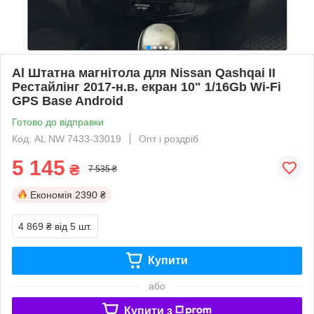
Al Штатна магнітола для Nissan Qashqai II
Рестайлінг 2017-н.в. екран 10" 1/16Gb Wi-Fi
GPS Base Android
Готово до відправки
Код: AL NW 7433-33019
Опт і роздріб
5 145
₴
7 535 ₴
Економія
2390 ₴
4 869 ₴
від 5 шт.
Купити
або
Купити з