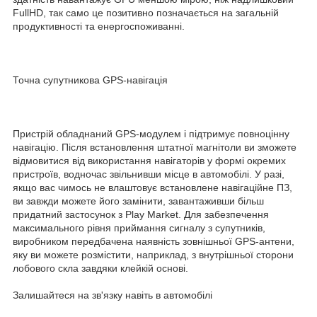
FullHD, так само це позитивно позначається на загальній
продуктивності та енергоспоживанні.
Точна супутникова GPS-навігація
Пристрій обладнаний GPS-модулем і підтримує повноцінну
навігацію. Після встановлення штатної магнітоли ви зможете
відмовитися від використання навігаторів у формі окремих
пристроїв, водночас звільнивши місце в автомобілі. У разі,
якщо вас чимось не влаштовує встановлене навігаційне ПЗ,
ви завжди можете його замінити, завантаживши більш
придатний застосунок з Play Market. Для забезпечення
максимального рівня приймання сигналу з супутників,
виробником передбачена наявність зовнішньої GPS-антени,
яку ви можете розмістити, наприклад, з внутрішньої сторони
лобового скла завдяки клейкій основі.
Залишайтеся на зв'язку навіть в автомобілі