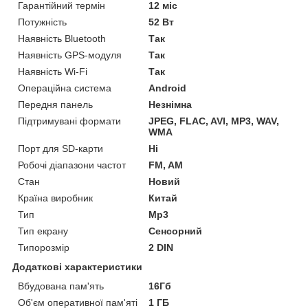
Гарантійний термін
12 міс
Потужність
52 Вт
Наявність Bluetooth
Так
Наявність GPS-модуля
Так
Наявність Wi-Fi
Так
Операційна система
Android
Передня панель
Незнімна
Підтримувані формати
JPEG, FLAC, AVI, MP3, WAV,
WMA
Порт для SD-карти
Ні
Робочі діапазони частот
FM, AM
Стан
Новий
Країна виробник
Китай
Тип
Mp3
Тип екрану
Сенсорний
Типорозмір
2 DIN
Додаткові характеристики
Вбудована пам'ять
16Гб
Об'єм оперативної пам'яті
1 ГБ