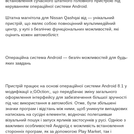
встановлення сучасного штатного головного пристрою під
керуванням операційної системи Android.
Штатна магнітола для Nissan Qashqai від — унікальний
пристрій, що являє собою повноцінний мультимедійний
центр, у купі з безліччю функціональних можливостей, які
оцінить кожен автомобіліст.
Операційна система Android — безліч можливостей для будь-
яких завдань
Пристрій працює на основі операційної системи Android 8.1 у
модифікації ≥;GOction;, що передбачає зміну загального
оформлення інтерфейсу для забезпечення більшої зручності
під час використання в автомобілі. Отже, були збільшені
значки програм і відстань між ними, щоб уникнути випадкових
натискань на сусідні елементи, водночас полегшивши
візуальний пошук і запуск ярликів застосунків у русі. Однією з
важливих особливостей Андроїд є можливість встановлення
сторонніх програм, як за допомогою Play Market, так і