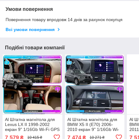
Умови повернення
Повернення товару впродовж 14 днів за рахунок покупця
Всі умови повернення
Подібні товари компанії
Al Штатна магнітола для
Al Штатна магнітола для
Al Ш
Lexus LX II 1998-2002
BMW X5 II (E70) 2006-
BMW 
екран 9" 1/16Gb Wi-Fi GPS
2010 екран 9" 1/16Gb Wi-
2011
Base Android
Fi GPS Base Android
1/16
7 579
7 474
7 5
₴
₴
10 415 ₴
10 271 ₴