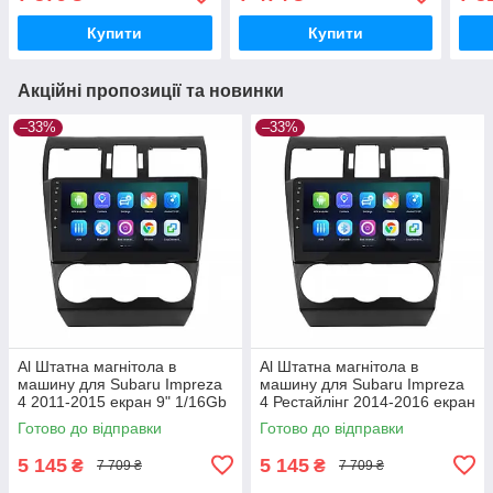
Andr
Купити
Купити
Акційні пропозиції та новинки
–33%
–33%
Al Штатна магнітола в
Al Штатна магнітола в
машину для Subaru Impreza
машину для Subaru Impreza
4 2011-2015 екран 9" 1/16Gb
4 Рестайлінг 2014-2016 екран
Wi-Fi GPS Base
9" 1/16Gb Wi-Fi GPS Base
Готово до відправки
Готово до відправки
5 145
5 145
₴
₴
7 709 ₴
7 709 ₴