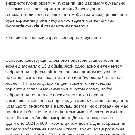
використовуючи окремі APK файли, що дає змогу буквально
за кілька кліків розширити загальний функціонал
автомагнітоли і, як наслідок, автомобіля загалом, це рішення
буде корисним у разі несумісності деяких специфічних
форматів файлів зі стандартним плеєром.
Якісний кольоровий екран і сенсорне керування
Основою конструкції головного пристрою став сенсорний
екран діагоналлю 10 дюймів, який одночасно є елементом
зображення інформації та основним органом керування
пристрою загалом. Екран магнітоли побудований на основі
якісної TFT матриці, що на цей момент є найкращим
варіантом завдяки максимальним кутам огляду, тобто
зображення не втрачає насиченості, а кольори не
спотворюються під час перегляду з різних частин салону авто.
Крім цього, технологія є найбільш довговічною, позаяк не має
проблем із блякненням і ≥;фантомними зображеннями forc;
як це буває на Amoled матрицях. Дисплея роздільною
здатністю 1024 х 600 пікселів цілком досить для зображення
якісного зображення високої чіткості, водночас ця роздільна
здатність навантажує GPU меншою мірою, ніж надлишковий