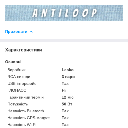
Приховати
Характеристики
Основні
Виробник
Lesko
RCA-виходи
3 пари
USB-інтерфейс
Так
ГЛОНАСС
Ні
Гарантійний термін
12 міс
Потужність
50 Вт
Наявність Bluetooth
Так
Наявність GPS-модуля
Так
Наявність Wi-Fi
Так