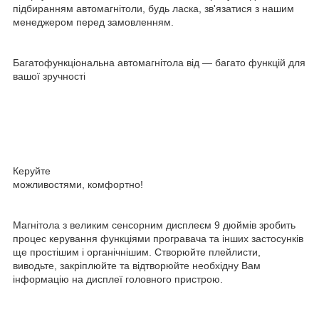
підбиранням автомагнітоли, будь ласка, зв'язатися з нашим
менеджером перед замовленням.
Багатофункціональна автомагнітола від — багато функцій для
вашої зручності
Керуйте
можливостями, комфортно!
Магнітола з великим сенсорним дисплеєм 9 дюймів зробить
процес керування функціями програвача та інших застосунків
ще простішим і органічнішим. Створюйте плейлисти,
виводьте, закріплюйте та відтворюйте необхідну Вам
інформацію на дисплеї головного пристрою.