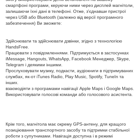
смартфоні програми, керуючи ними через дисплей магнітоли,
залишаючи їхні дані в телефоні. Отже, з'єднавши пристрої
через USB або Bluetooth (залежно від версії програмного
забезпечення) Ви зможете:
Здійснювати та здійснювати дзвінки, згідно з технологією
HandsFree.
Працювати з повідомленнями. Підтримується в застосунках
iMessage, Hangouts, WhatsApp, Facebook Менеджер, Skype,
Telegram і деякими іншими.
Прослуховувати музику, подкасти, аудіокниги в підтримуваних
службах, як-от iTunes Radio, Play Music, Spotify, TuneIn та
інших.
взаємодіяти з програмами навігації Apple Maps і Google Maps.
Використовувати голосові команди або голосового асистента.
Крім того, магнітола має окрему GPS-антену, для кращого
позиціювання транспортного засобу та підтримки стабільної
роботи з супутниками. Навігація доступна і в режимі