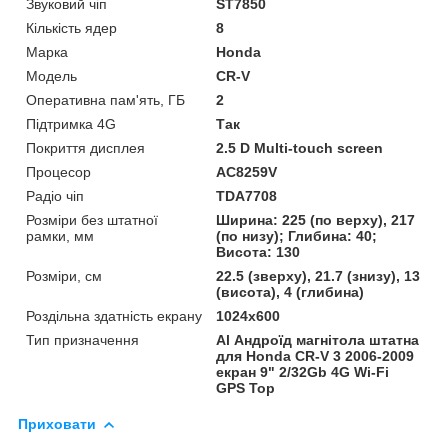
Звуковий чіп
ST7850
Кількість ядер
8
Марка
Honda
Мoдель
CR-V
Оперативна пам'ять, ГБ
2
Підтримка 4G
Так
Покриття дисплея
2.5 D Multi-touch screen
Процесор
AC8259V
Радіо чіп
TDA7708
Розміри без штатної
Ширина: 225 (по верху), 217
рамки, мм
(по низу); Глибина: 40;
Висота: 130
Розміри, см
22.5 (зверху), 21.7 (знизу), 13
(висота), 4 (глибина)
Роздільна здатність екрану
1024х600
Тип призначення
Al Андроїд магнітола штатна
для Honda CR-V 3 2006-2009
екран 9" 2/32Gb 4G Wi-Fi
GPS Top
Приховати