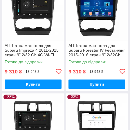
Al Штатна магнітола для
Al Штатна магнітола для
Subaru Impreza 4 2011-2015
Subaru Forester IV Рестайлінг
екран 9" 2/32 Gb 4G Wi-Fi
2015-2016 екран 9" 2/32Gb
GPS Top Android
4G Wi-Fi GPS Top Android
Готово до відправки
Готово до відправки
9 310
9 310
₴
₴
13 948 ₴
13 948 ₴
Купити
Купити
–33%
–33%