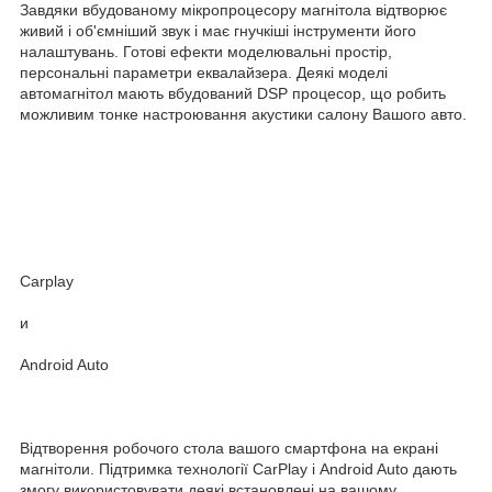
Завдяки вбудованому мікропроцесору магнітола відтворює
живий і об'ємніший звук і має гнучкіші інструменти його
налаштувань. Готові ефекти моделювальні простір,
персональні параметри еквалайзера. Деякі моделі
автомагнітол мають вбудований DSP процесор, що робить
можливим тонке настроювання акустики салону Вашого авто.
Carplay
и
Android Auto
Відтворення робочого стола вашого смартфона на екрані
магнітоли. Підтримка технології CarPlay і Android Auto дають
змогу використовувати деякі встановлені на вашому