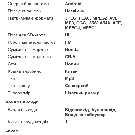
Операційна система
Android
Передня панель
Незнімна
Підтримувані формати
JPEG, FLAC, MPEG2, AVI,
MP3, OGG, WAV, WMA, APE,
MPEG4, MPEG1
Порт для SD-карти
Ні
Робочі діапазони частот
FM
Сумісність з маркою
Honda
Сумісність з моделлю
CR-V
Стан
Новий
Країна виробник
Китай
Тип
Mp3
Тип екрану
Сенсорний
Типорозмір
Штатний розмір
Входи і виходи
Входи і виходи
Відеовихід, Аудіовихід,
Вихід на сабвуфер
Кількість аудіовходів
1
Екран