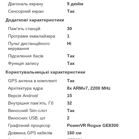
Діагональ екрану
9 дюйм
Сенсорний екран
Так
Додаткові характеристики
Пам'ять станцій
30
Програми еквалайзера
1
Пульт дистанційного
Ні
керування
Підсилення басів
Так
Функція запису
Так
Користувальницькі характеристики
GPS антена в комплекті
Так
Архітектура ядра
8x ARMv7, 2200 MHz
Версія Android
15
Внутрішня пам'ять, Гб
32
Виносний Sim-слот
Так
Виносних USB, шт
2
Графічний процесор
PowerVR Rogue GE8300
Довжина GPS кабелів
160 см