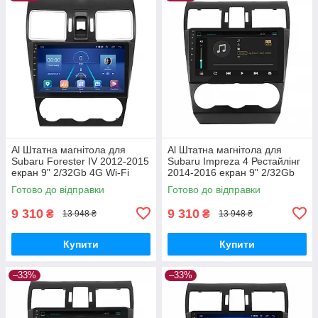
Al Штатна магнітола для
Al Штатна магнітола для
Subaru Forester IV 2012-2015
Subaru Impreza 4 Рестайлінг
екран 9" 2/32Gb 4G Wi-Fi
2014-2016 екран 9" 2/32Gb
GPS Top Android
4G Wi-Fi GPS Top Android
Готово до відправки
Готово до відправки
9 310
9 310
₴
₴
13 948 ₴
13 948 ₴
Купити
Купити
–33%
–33%