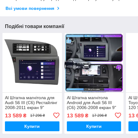
Всі умови повернення
Подібні товари компанії
Al Штатна магнітола для
Al Штатна магнітола
Al Ш
Audi S6 III (C6) Рестайлінг
Android для Audi S6 III
Toyo
2008-2011 екран 9"
(C6) 2006-2008 екран 9"
120 
2/32Gb 4G Wi-Fi GPS Top
2/32Gb 4G Wi-Fi GPS Top
2007
13 589
13 589
13 
₴
₴
17 296 ₴
17 296 ₴
Android
4/64
Andr
Купити
Купити