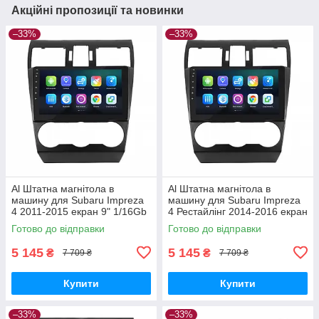
Акційні пропозиції та новинки
–33%
–33%
Al Штатна магнітола в
Al Штатна магнітола в
машину для Subaru Impreza
машину для Subaru Impreza
4 2011-2015 екран 9" 1/16Gb
4 Рестайлінг 2014-2016 екран
Wi-Fi GPS Base
9" 1/16Gb Wi-Fi GPS Base
Готово до відправки
Готово до відправки
5 145
5 145
₴
₴
7 709 ₴
7 709 ₴
Купити
Купити
–33%
–33%