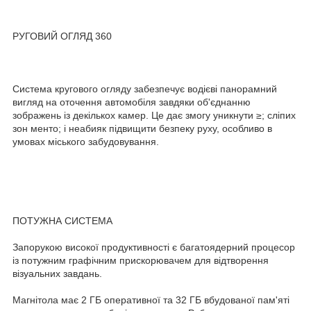
РУГОВИЙ ОГЛЯД 360
Система кругового огляду забезпечує водієві панорамний
вигляд на оточення автомобіля завдяки об'єднанню
зображень із декількох камер. Це дає змогу уникнути ≥; сліпих
зон менто; і неабияк підвищити безпеку руху, особливо в
умовах міського забудовування.
ПОТУЖНА СИСТЕМА
Запорукою високої продуктивності є багатоядерний процесор
із потужним графічним прискорювачем для відтворення
візуальних завдань.
Магнітола має 2 ГБ оперативної та 32 ГБ вбудованої пам'яті