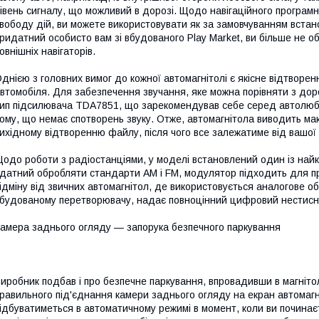
івень сигналу, що можливий в дорозі. Щодо навігаційного програм
вободу дій, ви можете використовувати як за замовчуванням встан
ридатний особисто вам зі вбудованого Play Market, ви більше не об
овнішніх навігаторів.
днією з головних вимог до кожної автомагнітолі є якісне відтворе
втомобіля. Для забезпечення звучання, яке можна порівняти з до
ип підсилювача TDA7851, що зарекомендував себе серед автолюбів 
ому, що немає спотворень звуку. Отже, автомагнітола виводить ма
ихідному відтворенню файлу, після чого все залежатиме від вашої 
одо роботи з радіостанціями, у моделі встановлений один із на
датний обробляти стандарти AM і FM, модулятор підходить для пр
ідміну від звичних автомагнітол, де використовується аналогове 
будованому перетворювачу, надає повноцінний цифровий нестисн
амера заднього огляду — запорука безпечного паркування
иробник подбав і про безпечне паркування, впровадивши в магнітол
равильного під'єднання камери заднього огляду на екран автомаг
ідбуватиметься в автоматичному режимі в момент, коли ви починає