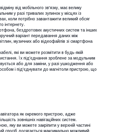
ідміну від мобільного зв'язку, має велику
ьним у разі тривалих зупинок у місцях із
ах, коли потрібно завантажити великий обсяг
о інтернету.
артфона, бездротових акустичних систем та інших
 зручний варіант передавання даних між
вітлин, музичних або відеофайлів зі смартфона
белі, які ви можете розмітити в будь-якій
ристання. Їх під'єднання зроблене за модульним
овується або для заміни, у разі ушкодження або
собом і під'єднувати до магнітоли пристрою, що
авігатора як окремого пристрою, адже
льшість зовнішніх навігаційних систем.
ою, яку ви можете закріпити у верхній частині
акий спосіб досягається максимально можливий