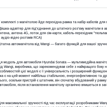
 комплекті з магнітолою йде перехідна рамка та набір кабелів для 
фішка-адаптер для під'єднання до штатного роз'єму магнітоли в а
нтена, антена 4G, лоток для сім-карти, кабель-перехідник "тюльп
 аудіо-відео роз'ємів RCA)
татна автомагнітола від Wangi — багато функцій для вашої зручно
я модель для автомобіля Hyundai Sonata — мультимедійна магніто
ід Wangi, виробника, що зарекомендував себе з найкращого боку н
собливостей цієї моделі є її універсальність і розширений функці
ка є на цей момент найбільш стабільною, енергоефективною та др
ього, оскільки пристрій є штатним, він спочатку вбудований у рамк
втомобіля, після встановлення магнітолу органічно впишеться в за
ля максимальної зручності під час експлуатації розробниками Wan