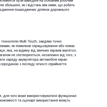
і елементи були виведені на основний робочий
ли збільшені, як і відстань між ними, що робить
оходження пошкоджених ділянок дорожнього
ехнологію Multi Touch, завдяки точно
лемами, як помилкові спрацьовування або немає
я, яка, на відміну від звичних екранів магнітол,
агалом не спотворюється, незалежно від того, з
рати заряду акумулятора автомобіля екран
 серединою з погляду чіткості сприйняття
ми, для чого може використовуватися функціонал
, можливості та сценарії використання можуть