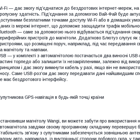
i-Fi — дає змогу під'єднатися до бездротових інтернет-мереж, на в
ропускну здатність. Під'єднання за допомогою Вай-Фай буде актуал
оступними безплатними точками доступу Wi-Fi або в домашніх умов
аних із мережі інтернет, що допоможе заощадити трафік мобільног
luetooth — саме за допомогою нього відбувається під'єднання см
ериферійних пристроїв до магнітоли. Додатково Блютуз слугує як
ристроями, що розміщені поруч, наприклад, під час передавання с
а магнітолу та навпаки.
SB — у комплекті з автомагнітолою постачається два виносні USB-ка
астині торпедо або залишити їх незакріпленими, залежно від вико
ринципом і дає змогу вимкнути кабель у разі, якщо він не використ
носу. Саме USB-роз'єм дає змогу передавати дані найшвидшим спо
е має бездротового інтерфейсу.
упутникова GPS-навігація в будь-якій точці країни
становивши магнітолу Wangi, ви можете забути про використання н
втомагнітола завдяки своєму програмному складнику перевершує бі
табільність зв'язку з супутниками забезпечується зовнішньою антен
алону авто, наприклад, із внутрішньої сторони лобового скла, у т