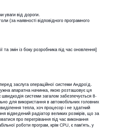
и уваги від дороги.
ли (за наявності відповідного програмного
ї та змін із боку розробника під час оновлення]
еред заслуга операційної системи Андроїд.
тужна апаратна начинка, якою розташовує ця
ож швидкодія системи загалом забезпечується 8-
ьно для використання в автомобільних головних
 виділення тепла, хоч процесор і не здатний
ння відведений радіатор великих розмірів, що за
ватися про перегрівання під час виконання
ільної роботи програм, крім CPU, є пам'ять, у