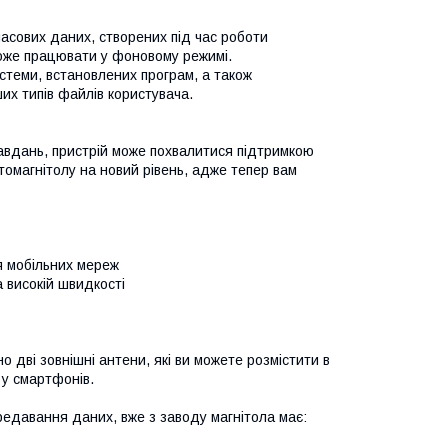
часових даних, створених під час роботи
може працювати у фоновому режимі.
истеми, встановлених програм, а також
их типів файлів користувача.
 завдань, пристрій може похвалитися підтримкою
омагнітолу на новий рівень, адже тепер вам
тя мобільних мереж
 високій швидкості
 дві зовнішні антени, які ви можете розмістити в
 у смартфонів.
редавання даних, вже з заводу магнітола має: