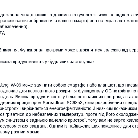
досконалення дзвінків за допомогою гучного зв'язку, не відвертаюч
ранслювання зображення з вашого смартфона на екран автомагніто
абезпечення).
 тд
Внімання. Функціонал програми може відрізнятися залежно від версі
исока продуктивність у будь-яких застосунках
angi W-09 може замінити собою смартфон або планшет, що насамп
одночас для повноцінного розкриття функціоналу ОС потрібна по
одель. Висока продуктивність у більшості наявних програм, а так
дерним процесором Spreadtrum SC9853, який розроблений спеціал
ристроях і вирізняється енергоефективністю й низьким показником
озігріватися до небезпечних температур, проте під його охолодже
умісництвом є задньою панеллю пристрої, тому вам не варто хвилю
есурсомістких завдань. Одним із найважливіших показників для стаб
ьому разі ми маємо: