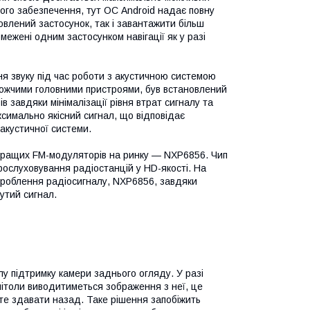
ного забезпечення, тут ОС Android надає повну
овлений застосунок, так і завантажити більш
межені одним застосунком навігації як у разі
ння звуку під час роботи з акустичною системою
рожчими головними пристроями, був встановлений
завдяки мінімалізації рівня втрат сигналу та
ксимально якісний сигнал, що відповідає
акустичної системи.
йкращих FM-модуляторів на ринку — NXP6856. Чип
ослуховування радіостанцій у HD-якості. На
оброблення радіосигналу, NXP6856, завдяки
утий сигнал.
у підтримку камери заднього огляду. У разі
нітоли виводитиметься зображення з неї, це
те здавати назад. Таке рішення запобіжить