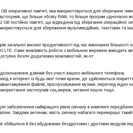
 GB оперативної пам'яті, яка використовується для зберігання тим
астосунків, що більше обсягу RAM, то більше програм одночасно 
2 GB постійної пам'яті, що відведена під зберігання операційної с
икористовується для збереження мультимедійних, текстових та інш
рім загальної високої продуктивності під час виконання більшості
G LTE. Саме можливість роботи з мобільною мережею виводить авт
оступно безліч додаткових можливостей, як-от:
досконалення дзвінків без участі вашого мобільного телефона
ихід в інтернет із будь-якої точки країни, де здійснюється покрит
авантажування файлів, прослуховування музики, перегляд відео на
икористання застосунків соц.мереж, читання пошти тощо.
ля забезпечення найкращого рівня сигналу в комплекті передбачено
алоні. Завдяки антенам, якість сигналу набагато перевершує такий
е обійшлося й без вбудованих бездротових і дротових модулів пе