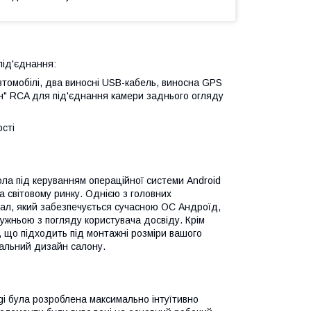
під'єднання:
втомобілі, два виносні USB-кабель, виносна GPS
ан" RCA для під'єднання камери заднього огляду
сті
ла під керуванням операційної системи Android
а світовому ринку. Однією з головних
онал, який забезпечується сучасною ОС Андроїд,
ужньою з погляду користувача досвіду. Крім
у, що підходить під монтажні розміри вашого
гальний дизайн салону.
gi була розроблена максимально інтуїтивно