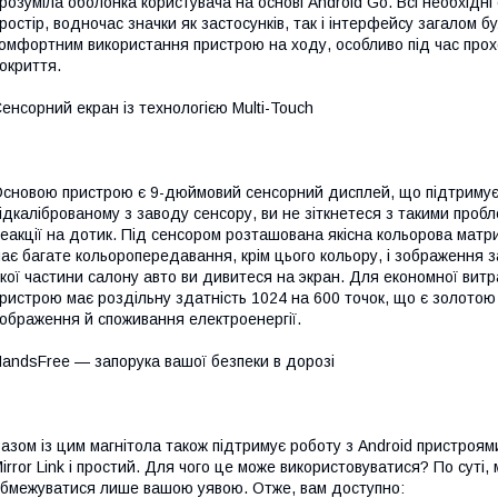
розуміла оболонка користувача на основі Android Go. Всі необхідн
ростір, водночас значки як застосунків, так і інтерфейсу загалом бу
омфортним використання пристрою на ходу, особливо під час пр
окриття.
енсорний екран із технологією Multi-Touch
сновою пристрою є 9-дюймовий сенсорний дисплей, що підтримує т
ідкаліброваному з заводу сенсору, ви не зіткнетеся з такими проб
еакції на дотик. Під сенсором розташована якісна кольорова матриц
ає багате кольоропередавання, крім цього кольору, і зображення з
кої частини салону авто ви дивитеся на экран. Для економної вит
ристрою має роздільну здатність 1024 на 600 точок, що є золотою
ображення й споживання електроенергії.
andsFree — запорука вашої безпеки в дорозі
азом із цим магнітола також підтримує роботу з Android пристроя
irror Link і простий. Для чого це може використовуватися? По суті
бмежуватися лише вашою уявою. Отже, вам доступно: