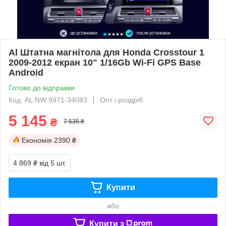
Al Штатна магнітола для Honda Crosstour 1
2009-2012 екран 10" 1/16Gb Wi-Fi GPS Base
Android
Готово до відправки
Код: AL NW 9471-34083
Опт і роздріб
5 145
₴
7 535 ₴
Економія
2390 ₴
4 869 ₴
від 5 шт.
Купити
або
Купити з