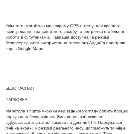
Крім того, магнітола має окрему GPS-антену, для кращого
позиціювання транспортного засобу та підтримки стабільної
роботи зі супутниками. Навігація доступна і в режимі
безпосереднього використання головного Андроїд пристрою
через Google Maps
БЕЗОПАСНАЯ
ПАРКОВКА
Магнітола з підтримкою камер заднього огляду робить процес
паркування безпечнішим. Виведення зображення
відбувається зі штатної камери на дисплей ГК. Паркувальні
лінії на екрані, у режимі реального часу, допоможуть точніше
маневрувати й уникнути зіткнення з іншими авто. Таке