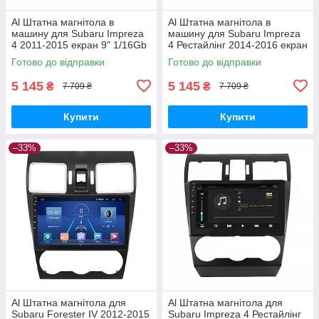
Al Штатна магнітола в
Al Штатна магнітола в
машину для Subaru Impreza
машину для Subaru Impreza
4 2011-2015 екран 9" 1/16Gb
4 Рестайлінг 2014-2016 екран
Wi-Fi GPS Base
9" 1/16Gb Wi-Fi GPS Base
Готово до відправки
Готово до відправки
5 145
5 145
₴
₴
7 709 ₴
7 709 ₴
Купити
Купити
–33%
–33%
Al Штатна магнітола для
Al Штатна магнітола для
Subaru Forester IV 2012-2015
Subaru Impreza 4 Рестайлінг