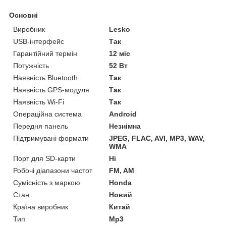
Основні
Виробник
Lesko
USB-інтерфейс
Так
Гарантійний термін
12 міс
Потужність
52 Вт
Наявність Bluetooth
Так
Наявність GPS-модуля
Так
Наявність Wi-Fi
Так
Операційна система
Android
Передня панель
Незнімна
Підтримувані формати
JPEG, FLAC, AVI, MP3, WAV,
WMA
Порт для SD-карти
Ні
Робочі діапазони частот
FM, AM
Сумісність з маркою
Honda
Стан
Новий
Країна виробник
Китай
Тип
Mp3