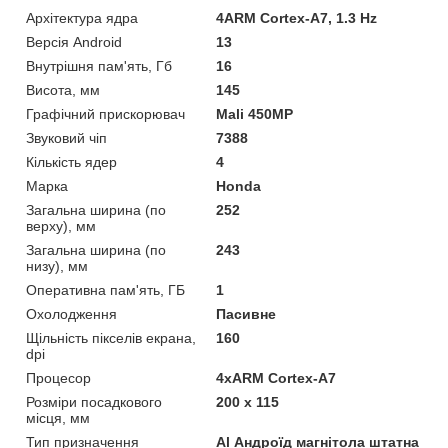
Архітектура ядра
4ARM Cortex-A7, 1.3 Hz
Версія Android
13
Внутрішня пам'ять, Гб
16
Висота, мм
145
Графічний прискорювач
Mali 450MP
Звуковий чіп
7388
Кількість ядер
4
Марка
Honda
Загальна ширина (по
252
верху), мм
Загальна ширина (по
243
низу), мм
Оперативна пам'ять, ГБ
1
Охолодження
Пасивне
Щільність пікселів екрана,
160
dpi
Процесор
4хARM Cortex-A7
Розміри посадкового
200 х 115
місця, мм
Тип призначення
Al Андроїд магнітола штатна