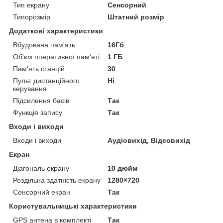
Тип екрану
Сенсорний
Типорозмір
Штатний розмір
Додаткові характеристики
Вбудована пам'ять
16Гб
Об'єм оперативної пам'яті
1 ГБ
Пам'ять станцій
30
Пульт дистанційного
Ні
керування
Підсилення басів
Так
Функція запису
Так
Входи і виходи
Входи і виходи
Аудіовихід, Відеовихід
Екран
Діагональ екрану
10 дюйм
Роздільна здатність екрану
1280×720
Сенсорний екран
Так
Користувальницькі характеристики
GPS антена в комплекті
Так