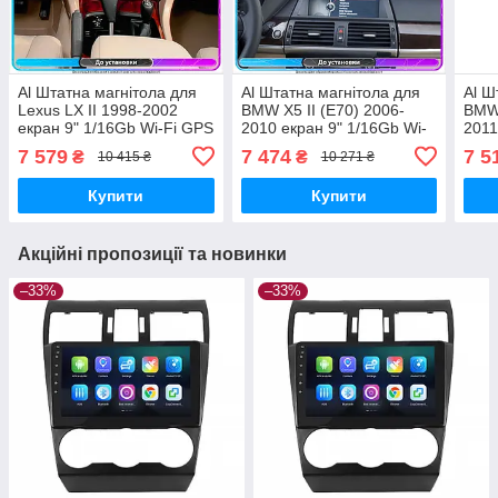
Al Штатна магнітола для
Al Штатна магнітола для
Al Ш
Lexus LX II 1998-2002
BMW X5 II (E70) 2006-
BMW 
екран 9" 1/16Gb Wi-Fi GPS
2010 екран 9" 1/16Gb Wi-
2011
Base Android
Fi GPS Base Android
1/16
7 579
7 474
7 5
₴
₴
10 415 ₴
10 271 ₴
Andr
Купити
Купити
Акційні пропозиції та новинки
–33%
–33%