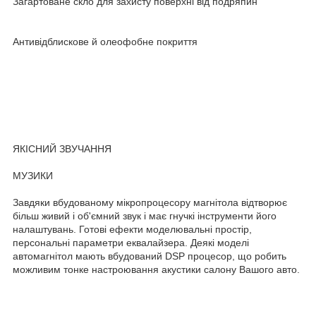
Загартоване скло для захисту поверхні від подряпин
Антивідблискове й олеофобне покриття
ЯКІСНИЙ ЗВУЧАННЯ
МУЗИКИ
Завдяки вбудованому мікропроцесору магнітола відтворює
більш живий і об'ємний звук і має гнучкі інструменти його
налаштувань. Готові ефекти моделювальні простір,
персональні параметри еквалайзера. Деякі моделі
автомагнітол мають вбудований DSP процесор, що робить
можливим тонке настроювання акустики салону Вашого авто.