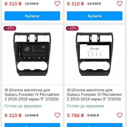
9 310
9 310
₴
₴
13 948 ₴
13 948 ₴
Купити
Купити
–33%
–33%
Al Штатна магнітола для
Al Штатна магнітола для
Subaru Forester IV Рестайлінг
Subaru Forester IV Рестайлінг
2 2016-2018 екран 9" 2/32Gb
2 2016-2018 екран 9" 2/32Gb
4G Wi-Fi GPS Top Android
Wi-Fi GPS Base Android
Готово до відправки
Готово до відправки
9 310
5 786
₴
₴
13 948 ₴
8 668 ₴