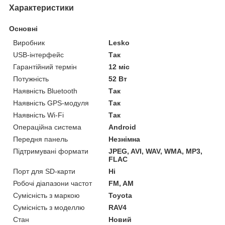
Характеристики
Основні
Виробник
Lesko
USB-інтерфейс
Так
Гарантійний термін
12 міс
Потужність
52 Вт
Наявність Bluetooth
Так
Наявність GPS-модуля
Так
Наявність Wi-Fi
Так
Операційна система
Android
Передня панель
Незнімна
Підтримувані формати
JPEG, AVI, WAV, WMA, MP3,
FLAC
Порт для SD-карти
Ні
Робочі діапазони частот
FM, AM
Сумісність з маркою
Toyota
Сумісність з моделлю
RAV4
Стан
Новий