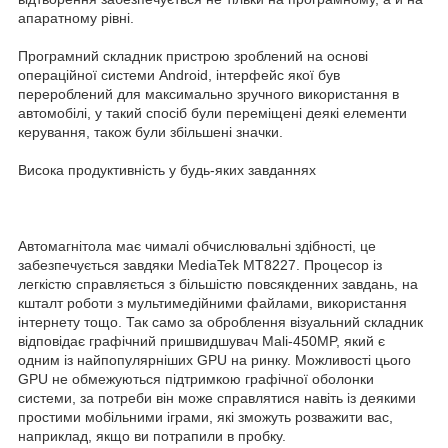
апаратному рівні.
Програмний складник пристрою зроблений на основі
операційної системи Android, інтерфейс якої був
перероблений для максимально зручного використання в
автомобілі, у такий спосіб були переміщені деякі елементи
керування, також були збільшені значки.
Висока продуктивність у будь-яких завданнях
Автомагнітола має чималі обчислювальні здібності, це
забезпечується завдяки MediaTek MT8227. Процесор із
легкістю справляється з більшістю повсякденних завдань, на
кшталт роботи з мультимедійними файлами, використання
інтернету тощо. Так само за оброблення візуальний складник
відповідає графічний пришвидшувач Mali-450MP, який є
одним із найпопулярніших GPU на ринку. Можливості цього
GPU не обмежуються підтримкою графічної оболонки
системи, за потреби він може справлятися навіть із деякими
простими мобільними іграми, які зможуть розважити вас,
наприклад, якщо ви потрапили в пробку.