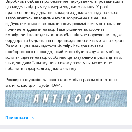
Виробник подбав і про безпечне паркування, впровадивши в
цю модель підтримку камери заднього огляду. У разі
правильного під'єднання камери заднього огляду на екран
автомагнітоли виводитиметься зображення з неї, це
відбуватиметься в автоматичному режимі в момент, коли ви
починаєте здавати назад. Таке рішення запобіжить
ймовірності пошкодити автомобіль під час паркування, адже
бордюри та будь-які інші перешкоди ви бачитимете на екрані.
Разом із цим зменшується ймовірність травмувати
необережного пішохода, який може бути ззаду автомобіля,
коли ви здаєте назад, особливо це актуально в разі з дітьми,
яких, завдяки їхньому невеликому зросту ви можете не
побачити в дзеркалі заднього огляду.
Розширте функціонал свого автомобіля разом зі штатною
магнітолою для Toyota RAV4.
Приховати