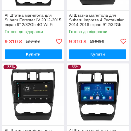
Al Штатна магнітола для
Al Штатна магнітола для
Subaru Forester IV 2012-2015
Subaru Impreza 4 Рестайлінг
екран 9" 2/32Gb 4G Wi-Fi
2014-2016 екран 9" 2/32Gb
GPS Top Android
4G Wi-Fi GPS Top Android
Готово до відправки
Готово до відправки
9 310
9 310
₴
₴
13 948 ₴
13 948 ₴
Купити
Купити
–33%
–33%
Al Штатна магнітола для
Al Штатна магнітола для