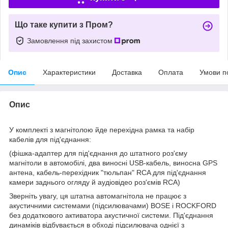
Що таке купити з Пром?
Замовлення під захистом
Опис
Характеристики
Доставка
Оплата
Умови п
Опис
У комплекті з магнітолою йде перехідна рамка та набір
кабелів для під'єднання:
(фішка-адаптер для під'єднання до штатного роз'єму
магнітоли в автомобілі, два виносні USB-кабель, виносна GPS
антена, кабель-перехідник "тюльпан" RCA для під'єднання
камери заднього огляду й аудіовідео роз'ємів RCA)
Зверніть увагу, ця штатна автомагнітола не працює з
акустичними системами (підсилювачами) BOSE і ROCKFORD
без додаткового активатора акустичної системи. Під'єднання
динаміків відбувається в обході підсилювача однієї з