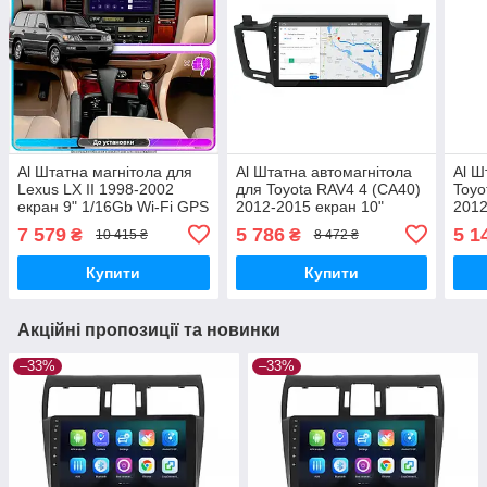
Al Штатна магнітола для
Al Штатна автомагнітола
Al Ш
Lexus LX II 1998-2002
для Toyota RAV4 4 (CA40)
Toyo
екран 9" 1/16Gb Wi-Fi GPS
2012-2015 екран 10"
2012
Base Android
2/32Gb Wi-Fi GPS Base
1/16
7 579
5 786
5 1
₴
₴
10 415 ₴
8 472 ₴
Andr
Купити
Купити
Акційні пропозиції та новинки
–33%
–33%