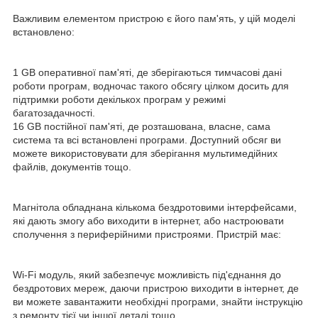
Важливим елементом пристрою є його пам'ять, у цій моделі
встановлено:
1 GB оперативної пам'яті, де зберігаються тимчасові дані
роботи програм, водночас такого обсягу цілком досить для
підтримки роботи декількох програм у режимі
багатозадачності.
16 GB постійної пам'яті, де розташована, власне, сама
система та всі встановлені програми. Доступний обсяг ви
можете використовувати для зберігання мультимедійних
файлів, документів тощо.
Магнітола обладнана кількома бездротовими інтерфейсами,
які дають змогу або виходити в інтернет, або настроювати
сполучення з периферійними пристроями. Пристрій має:
Wi-Fi модуль, який забезпечує можливість під'єднання до
бездротових мереж, даючи пристрою виходити в інтернет, де
ви можете завантажити необхідні програми, знайти інструкцію
з ремонту тієї чи іншої деталі тощо.