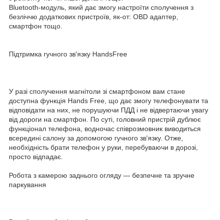
Bluetooth-модуль, який дає змогу настроїти сполучення з
безліччю додаткових пристроїв, як-от: OBD адаптер,
смартфон тощо.
Підтримка гучного зв'язку HandsFree
У разі сполучення магнітоли зі смартфоном вам стане
доступна функція Hands Free, що дає змогу телефонувати та
відповідати на них, не порушуючи ПДД і не відвертаючи увагу
від дороги на смартфон. По суті, головний пристрій дублює
функціонал телефона, водночас співрозмовник виводиться
всередині салону за допомогою гучного зв'язку. Отже,
необхідність брати телефон у руки, перебуваючи в дорозі,
просто відпадає.
Робота з камерою заднього огляду — безпечне та зручне
паркування