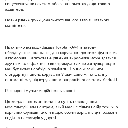
вищезазначених систем або за допомогою додаткового
адаптера.
Новий рівень функціональності вашого авто зі штатною
магнітолою
Практично всі модифікації Toyota RAV4 із заводу
обладнуються панеллю, для керування деякими функціями
автомобіля. Багатьом це рішення виробника може здатися
зручним, але фактично ви отримуєте лише заглушку, яку в
майбутньому необхідно замінити. На що ж замінити
стандартну панель керування? Звичайно ж, на штатну
автомагнітолу під керуванням операційної системи Android.
Розширені мультимедійні можливості
Ця модель автомагнітоли, по суті, є повноцінним
мультимедійним центром, який має не тільки набір технічно
корисних функцій, але й надає безліч варіантів для розваги
водія та пасажирів у дорозі.