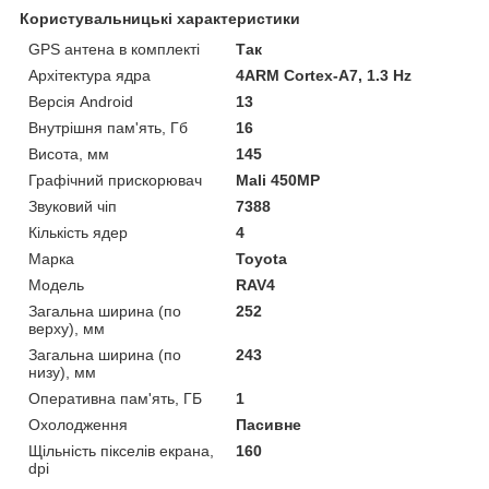
Користувальницькі характеристики
GPS антена в комплекті
Так
Архітектура ядра
4ARM Cortex-A7, 1.3 Hz
Версія Android
13
Внутрішня пам'ять, Гб
16
Висота, мм
145
Графічний прискорювач
Mali 450MP
Звуковий чіп
7388
Кількість ядер
4
Марка
Toyota
Мoдель
RAV4
Загальна ширина (по
252
верху), мм
Загальна ширина (по
243
низу), мм
Оперативна пам'ять, ГБ
1
Охолодження
Пасивне
Щільність пікселів екрана,
160
dpi