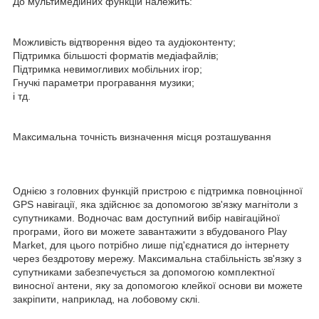
До мультимедійних функцій належить:
Можливість відтворення відео та аудіоконтенту;
Підтримка більшості форматів медіафайлів;
Підтримка невимогливих мобільних ігор;
Гнучкі параметри програвання музики;
і тд.
Максимальна точність визначення місця розташування
Однією з головних функцій пристрою є підтримка повноцінної
GPS навігації, яка здійснює за допомогою зв'язку магнітоли з
супутниками. Водночас вам доступний вибір навігаційної
програми, його ви можете завантажити з вбудованого Play
Market, для цього потрібно лише під'єднатися до інтернету
через бездротову мережу. Максимальна стабільність зв'язку з
супутниками забезпечується за допомогою комплектної
виносної антени, яку за допомогою клейкої основи ви можете
закріпити, наприклад, на лобовому склі.