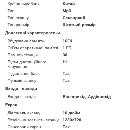
Країна виробник
Китай
Тип
Mp3
Тип екрану
Сенсорний
Типорозмір
Штатний розмір
Додаткові характеристики
Вбудована пам'ять
16Гб
Об'єм оперативної пам'яті
1 ГБ
Пам'ять станцій
30
Пульт дистанційного
Ні
керування
Підсилення басів
Так
Функція запису
Так
Входи і виходи
Входи і виходи
Відеовихід, Аудіовихід
Екран
Діагональ екрану
10 дюйм
Роздільна здатність екрану
1280×720
Сенсорний екран
Так