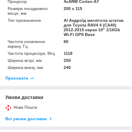
Процесор
4хARM Cortex-A7
Розміри посадкового
200 х 115
місця, мм
Тип призначення
Al Андроїд магнітола штатна
для Toyota RAV4 4 (CA40)
2012-2015 екран 10" 1/16Gb
Wi-Fi GPS Base
Частота оновлення
60
екрану, Гц
Частота процесора, Мгц
1118
Ширина вгорі, мм
250
Ширина внизу, мм
240
Приховати
Умови доставки
Нова Пошта
Всі умови доставки