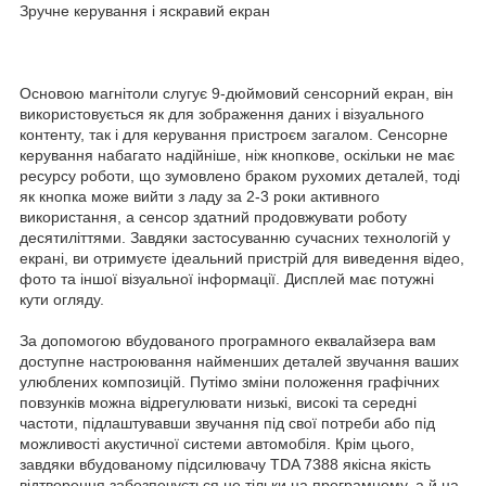
Зручне керування і яскравий екран
Основою магнітоли слугує 9-дюймовий сенсорний екран, він
використовується як для зображення даних і візуального
контенту, так і для керування пристроєм загалом. Сенсорне
керування набагато надійніше, ніж кнопкове, оскільки не має
ресурсу роботи, що зумовлено браком рухомих деталей, тоді
як кнопка може вийти з ладу за 2-3 роки активного
використання, а сенсор здатний продовжувати роботу
десятиліттями. Завдяки застосуванню сучасних технологій у
екрані, ви отримуєте ідеальний пристрій для виведення відео,
фото та іншої візуальної інформації. Дисплей має потужні
кути огляду.
За допомогою вбудованого програмного еквалайзера вам
доступне настроювання найменших деталей звучання ваших
улюблених композицій. Путімо зміни положення графічних
повзунків можна відрегулювати низькі, високі та середні
частоти, підлаштувавши звучання під свої потреби або під
можливості акустичної системи автомобіля. Крім цього,
завдяки вбудованому підсилювачу TDA 7388 якісна якість
відтворення забезпечується не тільки на програмному, а й на