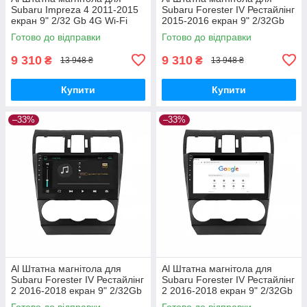
Subaru Impreza 4 2011-2015
Subaru Forester IV Рестайлінг
екран 9" 2/32 Gb 4G Wi-Fi
2015-2016 екран 9" 2/32Gb
GPS Top Android
4G Wi-Fi GPS Top Android
Готово до відправки
Готово до відправки
9 310
9 310
₴
₴
13 948 ₴
13 948 ₴
Купити
Купити
–33%
–33%
Al Штатна магнітола для
Al Штатна магнітола для
Subaru Forester IV Рестайлінг
Subaru Forester IV Рестайлінг
2 2016-2018 екран 9" 2/32Gb
2 2016-2018 екран 9" 2/32Gb
4G Wi-Fi GPS Top Android
Wi-Fi GPS Base Android
Готово до відправки
Готово до відправки