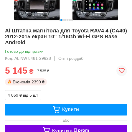
Al Штатна магнітола для Toyota RAV4 4 (CA40)
2012-2015 екран 10" 1/16Gb Wi-Fi GPS Base
Android
Готово до відправки
Код: AL NW 8481-29628
Опт і роздріб
5 145
₴
7 535 ₴
Економія
2390 ₴
4 869 ₴
від 5 шт.
Купити
або
Купити з