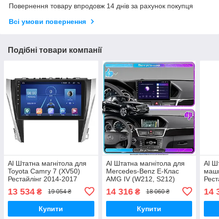
Повернення товару впродовж 14 днів за рахунок покупця
Всі умови повернення
Подібні товари компанії
Al Штатна магнітола для
Al Штатна магнітола для
Al Ш
Toyota Camry 7 (XV50)
Mercedes-Benz E-Клас
маши
Рестайлінг 2014-2017
AMG IV (W212, S212)
Рест
екран 10" 6/128Gb 4G Wi-
2009-2013 екран 10"
екра
13 534
14 316
14 
₴
₴
19 054 ₴
18 060 ₴
Fi GPS Top Android
2/32Gb 4G Wi-Fi GPS Top
GPS
Android
Купити
Купити