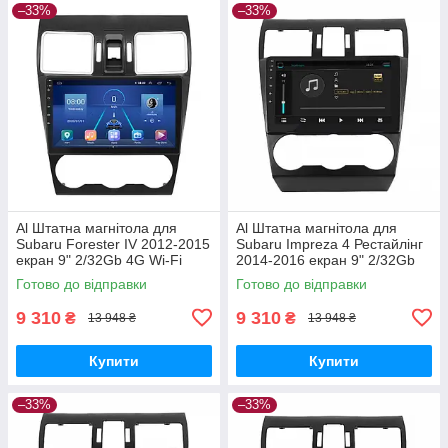
–33%
–33%
Al Штатна магнітола для
Al Штатна магнітола для
Subaru Forester IV 2012-2015
Subaru Impreza 4 Рестайлінг
екран 9" 2/32Gb 4G Wi-Fi
2014-2016 екран 9" 2/32Gb
GPS Top Android
4G Wi-Fi GPS Top Android
Готово до відправки
Готово до відправки
9 310
9 310
₴
₴
13 948 ₴
13 948 ₴
Купити
Купити
–33%
–33%