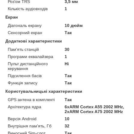
Роз'єм TRS
3,5 мм
Кількість аудіовходів
1
Екран
Діагональ екрану
10 дюйм
Сенсорний екран
Так
Додаткові характеристики
Пам'ять станцій
30
Програми еквалайзера
1
Пульт дистанційного
Ні
керування
Підсилення басів
Так
Функція запису
Так
Користувальницькі характеристики
GPS антена в комплекті
Так
Архітектура ядра
6xARM Cortex A55 2002 MHz,
2xARM Cortex A75 2002 MHz
Версія Android
10
Внутрішня пам'ять, Гб
32
Виносний Sim-слот
Так