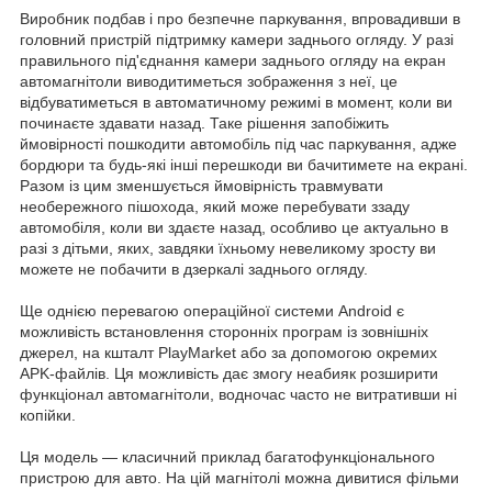
Виробник подбав і про безпечне паркування, впровадивши в
головний пристрій підтримку камери заднього огляду. У разі
правильного під'єднання камери заднього огляду на екран
автомагнітоли виводитиметься зображення з неї, це
відбуватиметься в автоматичному режимі в момент, коли ви
починаєте здавати назад. Таке рішення запобіжить
ймовірності пошкодити автомобіль під час паркування, адже
бордюри та будь-які інші перешкоди ви бачитимете на екрані.
Разом із цим зменшується ймовірність травмувати
необережного пішохода, який може перебувати ззаду
автомобіля, коли ви здаєте назад, особливо це актуально в
разі з дітьми, яких, завдяки їхньому невеликому зросту ви
можете не побачити в дзеркалі заднього огляду.
Ще однією перевагою операційної системи Android є
можливість встановлення сторонніх програм із зовнішніх
джерел, на кшталт PlayMarket або за допомогою окремих
APK-файлів. Ця можливість дає змогу неабияк розширити
функціонал автомагнітоли, водночас часто не витративши ні
копійки.
Ця модель — класичний приклад багатофункціонального
пристрою для авто. На цій магнітолі можна дивитися фільми