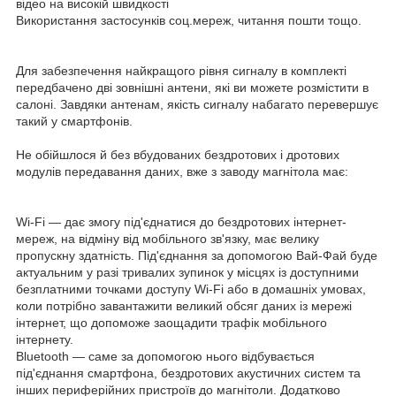
відео на високій швидкості
Використання застосунків соц.мереж, читання пошти тощо.
Для забезпечення найкращого рівня сигналу в комплекті
передбачено дві зовнішні антени, які ви можете розмістити в
салоні. Завдяки антенам, якість сигналу набагато перевершує
такий у смартфонів.
Не обійшлося й без вбудованих бездротових і дротових
модулів передавання даних, вже з заводу магнітола має:
Wi-Fi — дає змогу під'єднатися до бездротових інтернет-
мереж, на відміну від мобільного зв'язку, має велику
пропускну здатність. Під'єднання за допомогою Вай-Фай буде
актуальним у разі тривалих зупинок у місцях із доступними
безплатними точками доступу Wi-Fi або в домашніх умовах,
коли потрібно завантажити великий обсяг даних із мережі
інтернет, що допоможе заощадити трафік мобільного
інтернету.
Bluetooth — саме за допомогою нього відбувається
під'єднання смартфона, бездротових акустичних систем та
інших периферійних пристроїв до магнітоли. Додатково