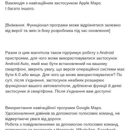
Взаємодія з навігаційним застосунком Apple Maps.
І багато іншого.
[Внімання. Функціонал програми може відрізнятися залежно
від версії та змін із боку розробника під час оновлення]
Разом із цим магнітола також підтримує роботу з Android
пристроями, для чого може використовуватися застосунок
Android Auto, який має бути встановлений на вашому
смартфоні, зверніть увагу, що версія операційної системи має
бути 6.0 або вище. Для чого це може використовуватися? По
суті, після з'єднання, застосунок неабияк розширює
функціонал вашого автомагнітоли, дублюючи функції й деякі
застосунки зі смартфона. Після з'єднання вам доступні:
Використання навігаційної програми Google Maps.
Удосконалення дзвінків за допомогою голосових команд, не
відвертаючи уваги від дороги.
Робота з повідомленнями за допомогою голосових команд,
підтримується взаємодія з Hangouts, WhatsApp, Facebook