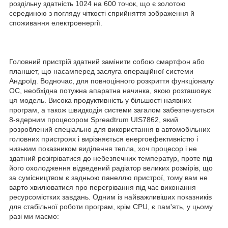
роздільну здатність 1024 на 600 точок, що є золотою
серединою з погляду чіткості сприйняття зображення й
споживання електроенергії.
Головний пристрій здатний замінити собою смартфон або
планшет, що насамперед заслуга операційної системи
Андроїд. Водночас, для повноцінного розкриття функціоналу
ОС, необхідна потужна апаратна начинка, якою розташовує
ця модель. Висока продуктивність у більшості наявних
програм, а також швидкодія системи загалом забезпечується
8-ядерним процесором Spreadtrum UIS7862, який
розроблений спеціально для використання в автомобільних
головних пристроях і вирізняється енергоефективністю і
низьким показником виділення тепла, хоч процесор і не
здатний розігріватися до небезпечних температур, проте під
його охолодження відведений радіатор великих розмірів, що
за сумісництвом є задньою панеллю пристрої, тому вам не
варто хвилюватися про перегрівання під час виконання
ресурсомістких завдань. Одним із найважливіших показників
для стабільної роботи програм, крім CPU, є пам'ять, у цьому
разі ми маємо: