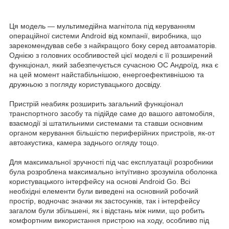
Ця модель — мультимедійна магнітола під керуванням
операційної системи Android від компанії, виробника, що
зарекомендував себе з найкращого боку серед автоаматорів.
Однією з головних особливостей цієї моделі є її розширений
функціонал, який забезпечується сучасною ОС Андроїд, яка є
на цей момент найстабільнішою, енергоефективнішою та
дружньою з погляду користувацького досвіду.
Пристрій неабияк розширить загальний функціонал
транспортного засобу та підійде саме до вашого автомобіля,
взаємодії зі штатильними системами та ставши основним
органом керування більшістю периферійних пристроїв, як-от
автоакустика, камера заднього огляду тощо.
Для максимальної зручності під час експлуатації розробники
була розроблена максимально інтуїтивно зрозуміла оболонка
користувацького інтерфейсу на основі Android Go. Всі
необхідні елементи були виведені на основний робочий
простір, водночас значки як застосунків, так і інтерфейсу
загалом були збільшені, як і відстань між ними, що робить
комфортним використання пристрою на ходу, особливо під