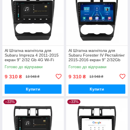
Al Штатна магнітола для
Al Штатна магнітола для
Subaru Impreza 4 2011-2015
Subaru Forester IV Рестайлінг
екран 9" 2/32 Gb 4G Wi-Fi
2015-2016 екран 9" 2/32Gb
GPS Top Android
4G Wi-Fi GPS Top Android
Готово до відправки
Готово до відправки
9 310
9 310
₴
₴
13 948 ₴
13 948 ₴
Купити
Купити
–33%
–33%