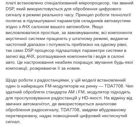
платі встановлено спеціалізований мікропроцесор, так званий
DSP, який використовується для оброблення цифрового
сигналу в режимі реального часу. Принцип роботи технології
полягає в підлаштуванні параметрів складників автоакустики
згідно з АЧХ салоном вашого автомобіля. Якщо
висловлюватися простіше, за замовчуванням, всі компоненти
акустичної системи працюють у штатному режимі, видаючи
частотний діапазон і потужність приблизно на одному рівні,
так само DSP процесор підлаштовує параметри системи в
записі від АЧХ, розташування компонентів і водія в салоні
авто. Це настроювання неабияк покращує звучання будь-якої
композиції, розкриваючи її за новим.
Щодо роботи з радіостанціями, у цій моделі встановлений
один із найкращих FM-модуляторів на ринку — TDA7708. Чип
здатний обробляти стандарти AM і FM, модулятор підходить
для прослуховування радіостанцій у HD-якості. На відміну від
звичних автомагнітол, де використовується аналогове
оброблення радіосигналу, TDA7708, завдяки вбудованому
перетворювачу, надає повноцінний цифровий нестиснутий
сигнал.