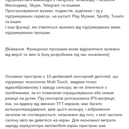
Месенджер, Skype, Telegram та іншими.
Прослуховування музики, подкастів, аудіокниг і тд у
підтримуваних сервісах, на кшталт Play Музики, Spotify, TuneIn
та інших.
І інші функції, які з'являться залежно від підтримуваних вами
підтримуваних програм.
[Внімання. Функціонал програми може відрізнятися залежно
від версії та змін із боку розробника під час оновлення]
Основою пристрою є 10-дюймовий сенсорний дисплей, що
підтримує технологію Multi Touch, завдяки точно
відкаліброваному з заводу сенсору, ви не зіткнетеся з
проблемами, як-от помилкові спрацьовування або немає
реакції на дотик. Під сенсором розташована IPS-матриця,
яка, на відміну від звичних TFT-екранів, має багате
кольоропередавання, крім цього кольору, і зображення
загалом не спотворюється, незалежно від того, з якої частини
салону авто ви дивитеся на екран. Для економної витрати
заряду акумулятора автомобіля екран пристрою має