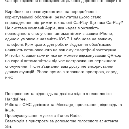
час проходження пошкоджених ділянок дорожнього покриття.
Виробник не почав зупинятися на переробленні
користувацької оболонки, результатом цього стало
впровадження підтримки технології CarPlay. Що таке CarPlay?
Це система компанії Apple, яка надає можливість
повноцінного сполучення автомагнітоли з вашим iPhone,
єдиною умовою є наявність IOS 7.1 або нова на вашому
телефоні. Крім цього, для роботи з'єднання обов'язково
наявність встановленого на вашому смартфоні застосунка
MirrorLink, завантажити яке ви можете відсканувавши QR-код
на екрані автомагнітоли під час настроювання первинного
сполучення. Після з'єднання вам доступне використання
деяких функцій IPhone прямо з головного пристрою, серед
них:
Повершення та відповідь на дзвінки згідно з технологією
HandsFree.
Робота з СМС-дзвінком та iMessage, прочитання, відповідь та
інше.
Прослуховування музики з iTunes Radio.
Взаємодія з пристроєм за допомогою голосового асистента
Siri.