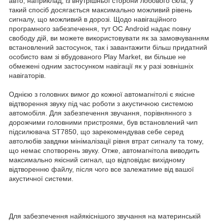
авто, наприклад, із внутрішньої сторони лобового скла, у
такий спосіб досягається максимально можливий рівень
сигналу, що можливий в дорозі. Щодо навігаційного
програмного забезпечення, тут ОС Android надає повну
свободу дій, ви можете використовувати як за замовчуванням
встановлений застосунок, так і завантажити більш придатний
особисто вам зі вбудованого Play Market, ви більше не
обмежені одним застосунком навігації як у разі зовнішніх
навігаторів.
Однією з головних вимог до кожної автомагнітолі є якісне
відтворення звуку під час роботи з акустичною системою
автомобіля. Для забезпечення звучання, порівнянного з
дорожчими головними пристроями, був встановлений чип
підсилювача ST7850, що зарекомендував себе серед
автолюбів завдяки мінімалізації рівня втрат сигналу та тому,
що немає спотворень звуку. Отже, автомагнітола виводить
максимально якісний сигнал, що відповідає вихідному
відтворенню файлу, після чого все залежатиме від вашої
акустичної системи.
Для забезпечення найякіснішого звучання на материнській