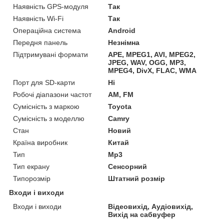
Наявність GPS-модуля
Так
Наявність Wi-Fi
Так
Операційна система
Android
Передня панель
Незнімна
Підтримувані формати
APE, MPEG1, AVI, MPEG2,
JPEG, WAV, OGG, MP3,
MPEG4, DivX, FLAC, WMA
Порт для SD-карти
Ні
Робочі діапазони частот
AM, FM
Сумісність з маркою
Toyota
Сумісність з моделлю
Camry
Стан
Новий
Країна виробник
Китай
Тип
Mp3
Тип екрану
Сенсорний
Типорозмір
Штатний розмір
Входи і виходи
Входи і виходи
Відеовихід, Аудіовихід,
Вихід на сабвуфер