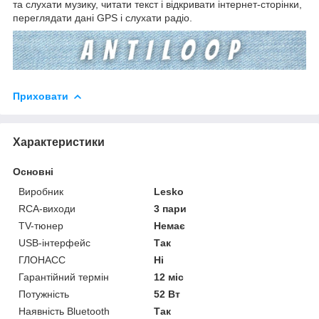
та слухати музику, читати текст і відкривати інтернет-сторінки,
переглядати дані GPS і слухати радіо.
Приховати
Характеристики
Основні
Виробник
Lesko
RCA-виходи
3 пари
TV-тюнер
Немає
USB-інтерфейс
Так
ГЛОНАСС
Ні
Гарантійний термін
12 міс
Потужність
52 Вт
Наявність Bluetooth
Так