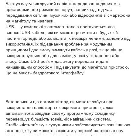
Блютуз слугує як зручний варіант передавання даних між
пристроями, що розміщені поруч, наприклад, під час
передавання світлин, музичних або відеофайлів зі смартфона
на магнітолу та навпаки.
USB — у комплекті з автомагнітолою постачається два
виносні USB-кабель, які ви можете розмітити в будь-якій
частині торпедо або залишити їх незакріпленими, залежно від
використання. Їх під'єднання зроблене за модульним
принципом і дає змогу вимкнути кабель у разі, якщо він не
використовується або для заміни, у разі ушкодження або
зносу. Саме USB-роз'єм дає змогу передавати дані
найшвидшим способом і під'єднувати до магнітоли пристрою,
що не мають бездротового інтерфейсу.
Встановивши цю автомагнітолу, ви можете забути про
використання навігатора як окремого пристрою, адже
автомагнітола завдяки своєму програмному складнику
перевершує більшість зовнішніх навігаційних систем.
Стабільність зв'язку з супутниками забезпечується зовнішньою
антеною, яку ви можете закріпити у верхній частині салону