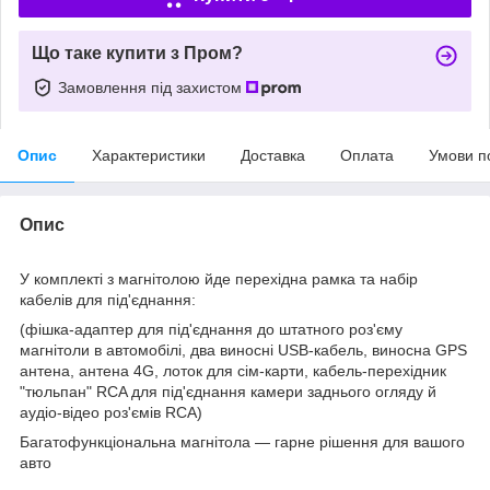
Що таке купити з Пром?
Замовлення під захистом
Опис
Характеристики
Доставка
Оплата
Умови п
Опис
У комплекті з магнітолою йде перехідна рамка та набір
кабелів для під'єднання:
(фішка-адаптер для під'єднання до штатного роз'єму
магнітоли в автомобілі, два виносні USB-кабель, виносна GPS
антена, антена 4G, лоток для сім-карти, кабель-перехідник
"тюльпан" RCA для під'єднання камери заднього огляду й
аудіо-відео роз'ємів RCA)
Багатофункціональна магнітола — гарне рішення для вашого
авто