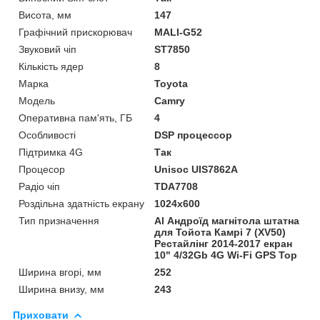
Висота, мм
147
Графічний прискорювач
MALI-G52
Звуковий чіп
ST7850
Кількість ядер
8
Марка
Toyota
Мoдель
Camry
Оперативна пам'ять, ГБ
4
Особливості
DSP процессор
Підтримка 4G
Так
Процесор
Unisoc UIS7862A
Радіо чіп
TDA7708
Роздільна здатність екрану
1024х600
Тип призначення
Al Андроїд магнітола штатна
для Тойота Камрі 7 (XV50)
Рестайлінг 2014-2017 екран
10" 4/32Gb 4G Wi-Fi GPS Top
Ширина вгорі, мм
252
Ширина внизу, мм
243
Приховати