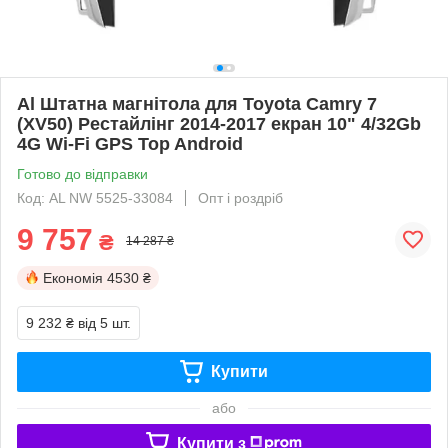
Al Штатна магнітола для Toyota Camry 7
(XV50) Рестайлінг 2014-2017 екран 10" 4/32Gb
4G Wi-Fi GPS Top Android
Готово до відправки
Код: AL NW 5525-33084
Опт і роздріб
9 757
₴
14 287 ₴
Економія
4530 ₴
9 232 ₴
від 5 шт.
Купити
або
Купити з