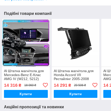
Подібні товари компанії
Al Штатна магнітола для
Al Штатна магнітола для
Al Ш
Mercedes-Benz E-Клас
Honda Accord VII
Merc
AMG IV (W212, S212)
Рестайлінг 2005-2008
AMG 
2009-2013 екран 10"
екран 10" 4/32Gb 4G Wi-Fi
2009
14 316
14 291
14 
₴
₴
18 060 ₴
20 506 ₴
2/32Gb 4G Wi-Fi GPS Top
GPS Top
4/64
Android
GPS 
Купити
Купити
Акційні пропозиції та новинки