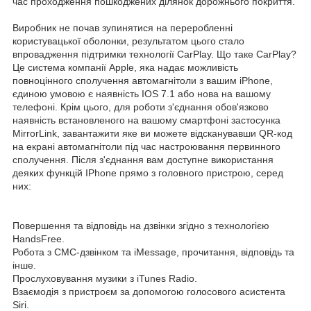
час проходження пошкоджених ділянок дорожнього покриття.
Виробник не почав зупинятися на переробленні
користувацької оболонки, результатом цього стало
впровадження підтримки технології CarPlay. Що таке CarPlay?
Це система компанії Apple, яка надає можливість
повноцінного сполучення автомагнітоли з вашим iPhone,
єдиною умовою є наявність IOS 7.1 або нова на вашому
телефоні. Крім цього, для роботи з'єднання обов'язково
наявність встановленого на вашому смартфоні застосунка
MirrorLink, завантажити яке ви можете відсканувавши QR-код
на екрані автомагнітоли під час настроювання первинного
сполучення. Після з'єднання вам доступне використання
деяких функцій IPhone прямо з головного пристрою, серед
них:
Повершення та відповідь на дзвінки згідно з технологією
HandsFree.
Робота з СМС-дзвінком та iMessage, прочитання, відповідь та
інше.
Прослуховування музики з iTunes Radio.
Взаємодія з пристроєм за допомогою голосового асистента
Siri.