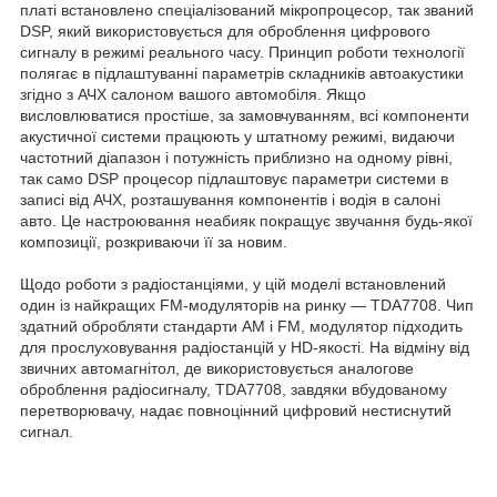
платі встановлено спеціалізований мікропроцесор, так званий
DSP, який використовується для оброблення цифрового
сигналу в режимі реального часу. Принцип роботи технології
полягає в підлаштуванні параметрів складників автоакустики
згідно з АЧХ салоном вашого автомобіля. Якщо
висловлюватися простіше, за замовчуванням, всі компоненти
акустичної системи працюють у штатному режимі, видаючи
частотний діапазон і потужність приблизно на одному рівні,
так само DSP процесор підлаштовує параметри системи в
записі від АЧХ, розташування компонентів і водія в салоні
авто. Це настроювання неабияк покращує звучання будь-якої
композиції, розкриваючи її за новим.
Щодо роботи з радіостанціями, у цій моделі встановлений
один із найкращих FM-модуляторів на ринку — TDA7708. Чип
здатний обробляти стандарти AM і FM, модулятор підходить
для прослуховування радіостанцій у HD-якості. На відміну від
звичних автомагнітол, де використовується аналогове
оброблення радіосигналу, TDA7708, завдяки вбудованому
перетворювачу, надає повноцінний цифровий нестиснутий
сигнал.