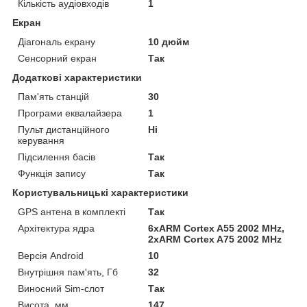
Кількість аудіовходів
1
Екран
Діагональ екрану
10 дюйм
Сенсорний екран
Так
Додаткові характеристики
Пам'ять станцій
30
Програми еквалайзера
1
Пульт дистанційного
Ні
керування
Підсилення басів
Так
Функція запису
Так
Користувальницькі характеристики
GPS антена в комплекті
Так
Архітектура ядра
6xARM Cortex A55 2002 MHz,
2xARM Cortex A75 2002 MHz
Версія Android
10
Внутрішня пам'ять, Гб
32
Виносний Sim-слот
Так
Висота, мм
147