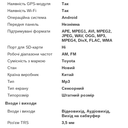
Наявність GPS-модуля
Так
Наявність Wi-Fi
Так
Операційна система
Android
Передня панель
Незнімна
Підтримувані формати
APE, MPEG1, AVI, MPEG2,
JPEG, WAV, OGG, MP3,
MPEG4, DivX, FLAC, WMA
Порт для SD-карти
Ні
Робочі діапазони частот
AM, FM
Сумісність з маркою
Toyota
Стан
Новий
Країна виробник
Китай
Тип
Mp3
Тип екрану
Сенсорний
Типорозмір
Штатний розмір
Входи і виходи
Входи і виходи
Відеовихід, Аудіовихід,
Вихід на сабвуфер
Роз'єм TRS
3,5 мм