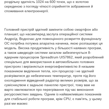
роздільну здатність 1024 на 600 точок, що є золотою
серединою з погляду чіткості сприйняття зображення й
споживання електроенергії.
Головний пристрій здатний замінити собою смартфон або
планшет, що насамперед заслуга операційної системи
Андроїд. Водночас для повноцінного розкриття функціоналу
ОС потрібна потужна апаратна начинка, якою розташовує ця
модель. Висока продуктивність у більшості наявних програм,
а також швидкодія системи загалом забезпечується 8-
ядерним процесором Spreadtrum UIS7862, який розроблений
спеціально для використання в автомобільних головних
пристроях і вирізняється енергоефективністю й низьким
показником виділення тепла, хоч процесор і не здатний
розігріватися до небезпечних температур, проте під його
охолодження відведений радіатор великих розмірів, що за
сумісництвом є задньою панеллю пристрої, тому вам не
варто хвилюватися про перегрівання під час виконання
ресурсомістких завдань. Одним із найважливіших показників
для стабільної роботи програм, крім CPU, є пам'ять, у цьому
разі ми маємо: