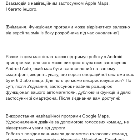
Взаємодія з навігаційним застосунком Apple Maps.
І багато іншого.
[Внімання. Функціонал програми може відрізнятися залежно
від версії та змін із боку розробника під час оновлення]
Разом із цим магнітола також підтримує роботу з Android
пристроями, для чого може використовуватися застосунок
Android Auto, який має бути встановлений на вашому
смартфоні, зверніть увагу, що версія операційної системи має
бути 6.0 або вище. Для чого це може використовуватися? По
суті, після з'єднання, застосунок неабияк розширює
функціонал вашого автомагнітоли, дублюючи функції й деякі
застосунки зі смартфона. Після з'єднання вам доступні:
Використання навігаційної програми Google Maps.
Удосконалення дзвінків за допомогою голосових команд, не
відвертаючи уваги від дороги.
Робота з повідомленнями за допомогою голосових команд,
підтримується взаємодія з Hangouts, WhatsApp, Facebook