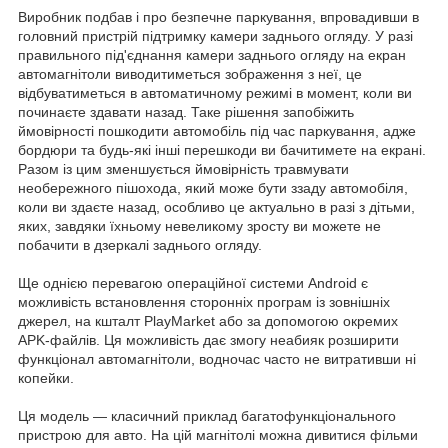
Виробник подбав і про безпечне паркування, впровадивши в
головний пристрій підтримку камери заднього огляду. У разі
правильного під'єднання камери заднього огляду на екран
автомагнітоли виводитиметься зображення з неї, це
відбуватиметься в автоматичному режимі в момент, коли ви
починаєте здавати назад. Таке рішення запобіжить
ймовірності пошкодити автомобіль під час паркування, адже
бордюри та будь-які інші перешкоди ви бачитимете на екрані.
Разом із цим зменшується ймовірність травмувати
необережного пішохода, який може бути ззаду автомобіля,
коли ви здаєте назад, особливо це актуально в разі з дітьми,
яких, завдяки їхньому невеликому зросту ви можете не
побачити в дзеркалі заднього огляду.
Ще однією перевагою операційної системи Android є
можливість встановлення сторонніх програм із зовнішніх
джерел, на кшталт PlayMarket або за допомогою окремих
APK-файлів. Ця можливість дає змогу неабияк розширити
функціонал автомагнітоли, водночас часто не витративши ні
копейки.
Ця модель — класичний приклад багатофункціонального
пристрою для авто. На цій магнітолі можна дивитися фільми