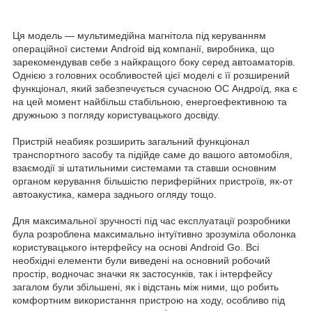
Ця модель — мультимедійна магнітола під керуванням
операційної системи Android від компанії, виробника, що
зарекомендував себе з найкращого боку серед автоаматорів.
Однією з головних особливостей цієї моделі є її розширений
функціонал, який забезпечується сучасною ОС Андроїд, яка є
на цей момент найбільш стабільною, енергоефективною та
дружньою з погляду користувацького досвіду.
Пристрій неабияк розширить загальний функціонал
транспортного засобу та підійде саме до вашого автомобіля,
взаємодії зі штатильними системами та ставши основним
органом керування більшістю периферійних пристроїв, як-от
автоакустика, камера заднього огляду тощо.
Для максимальної зручності під час експлуатації розробники
була розроблена максимально інтуїтивно зрозуміла оболонка
користувацького інтерфейсу на основі Android Go. Всі
необхідні елементи були виведені на основний робочий
простір, водночас значки як застосунків, так і інтерфейсу
загалом були збільшені, як і відстань між ними, що робить
комфортним використання пристрою на ходу, особливо під