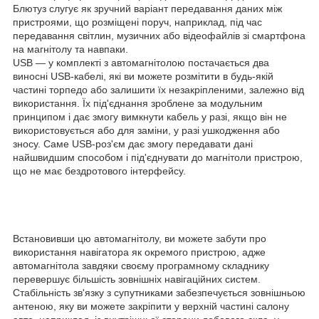
Блютуз слугує як зручний варіант передавання даних між
пристроями, що розміщені поруч, наприклад, під час
передавання світлин, музичних або відеофайлів зі смартфона
на магнітолу та навпаки.
USB — у комплекті з автомагнітолою постачається два
виносні USB-кабелі, які ви можете розмітити в будь-якій
частині торпедо або залишити їх незакріпленими, залежно від
використання. Їх під'єднання зроблене за модульним
принципом і дає змогу вимкнути кабель у разі, якщо він не
використовується або для заміни, у разі ушкодження або
зносу. Саме USB-роз'єм дає змогу передавати дані
найшвидшим способом і під'єднувати до магнітоли пристрою,
що не має бездротового інтерфейсу.
Встановивши цю автомагнітолу, ви можете забути про
використання навігатора як окремого пристрою, адже
автомагнітола завдяки своєму програмному складнику
перевершує більшість зовнішніх навігаційних систем.
Стабільність зв'язку з супутниками забезпечується зовнішньою
антеною, яку ви можете закріпити у верхній частині салону