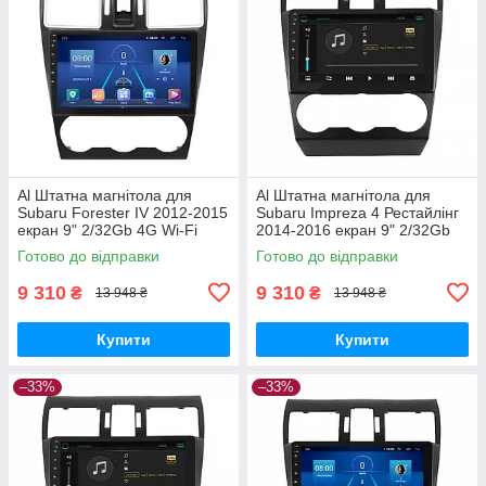
Al Штатна магнітола для
Al Штатна магнітола для
Subaru Forester IV 2012-2015
Subaru Impreza 4 Рестайлінг
екран 9" 2/32Gb 4G Wi-Fi
2014-2016 екран 9" 2/32Gb
GPS Top Android
4G Wi-Fi GPS Top Android
Готово до відправки
Готово до відправки
9 310
9 310
₴
₴
13 948 ₴
13 948 ₴
Купити
Купити
–33%
–33%