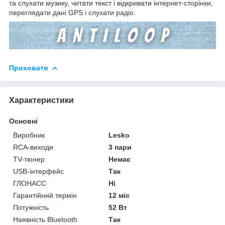
та слухати музику, читати текст і відкривати інтернет-сторінки,
переглядати дані GPS і слухати радіо.
Приховати
Характеристики
Основні
Виробник
Lesko
RCA-виходи
3 пари
TV-тюнер
Немає
USB-інтерфейс
Так
ГЛОНАСС
Ні
Гарантійний термін
12 міс
Потужність
52 Вт
Наявність Bluetooth
Так