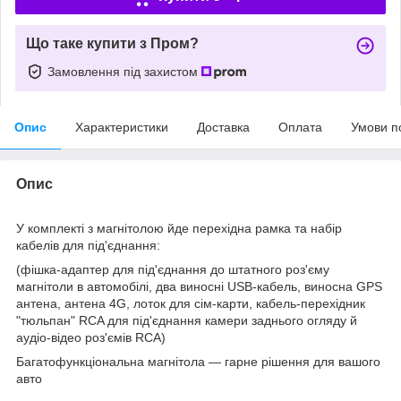
Що таке купити з Пром?
Замовлення під захистом
Опис
Характеристики
Доставка
Оплата
Умови п
Опис
У комплекті з магнітолою йде перехідна рамка та набір
кабелів для під'єднання:
(фішка-адаптер для під'єднання до штатного роз'єму
магнітоли в автомобілі, два виносні USB-кабель, виносна GPS
антена, антена 4G, лоток для сім-карти, кабель-перехідник
"тюльпан" RCA для під'єднання камери заднього огляду й
аудіо-відео роз'ємів RCA)
Багатофункціональна магнітола — гарне рішення для вашого
авто