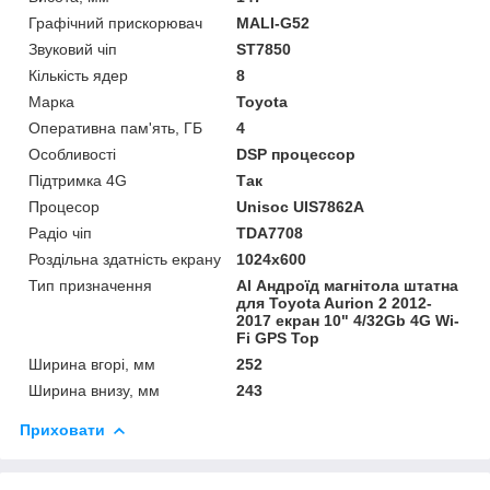
Графічний прискорювач
MALI-G52
Звуковий чіп
ST7850
Кількість ядер
8
Марка
Toyota
Оперативна пам'ять, ГБ
4
Особливості
DSP процессор
Підтримка 4G
Так
Процесор
Unisoc UIS7862A
Радіо чіп
TDA7708
Роздільна здатність екрану
1024х600
Тип призначення
Al Андроїд магнітола штатна
для Toyota Aurion 2 2012-
2017 екран 10" 4/32Gb 4G Wi-
Fi GPS Top
Ширина вгорі, мм
252
Ширина внизу, мм
243
Приховати