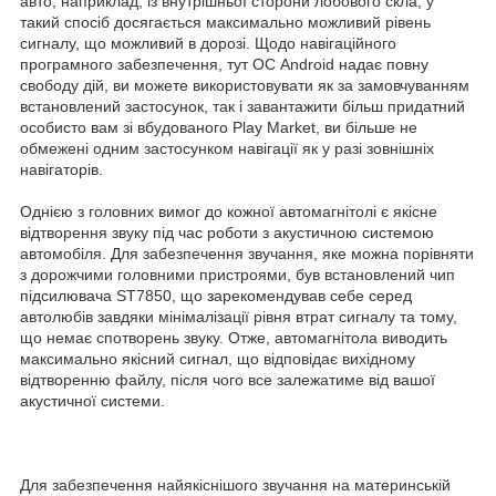
авто, наприклад, із внутрішньої сторони лобового скла, у
такий спосіб досягається максимально можливий рівень
сигналу, що можливий в дорозі. Щодо навігаційного
програмного забезпечення, тут ОС Android надає повну
свободу дій, ви можете використовувати як за замовчуванням
встановлений застосунок, так і завантажити більш придатний
особисто вам зі вбудованого Play Market, ви більше не
обмежені одним застосунком навігації як у разі зовнішніх
навігаторів.
Однією з головних вимог до кожної автомагнітолі є якісне
відтворення звуку під час роботи з акустичною системою
автомобіля. Для забезпечення звучання, яке можна порівняти
з дорожчими головними пристроями, був встановлений чип
підсилювача ST7850, що зарекомендував себе серед
автолюбів завдяки мінімалізації рівня втрат сигналу та тому,
що немає спотворень звуку. Отже, автомагнітола виводить
максимально якісний сигнал, що відповідає вихідному
відтворенню файлу, після чого все залежатиме від вашої
акустичної системи.
Для забезпечення найякіснішого звучання на материнській