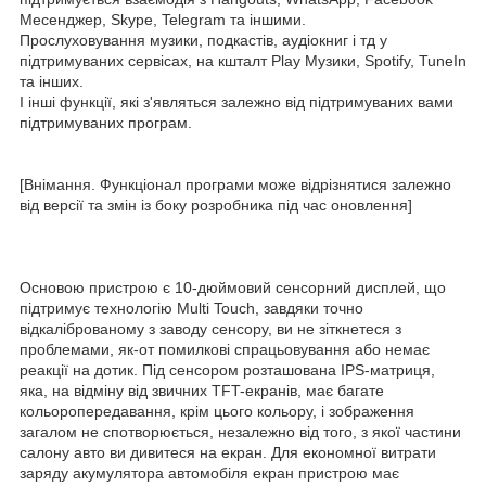
Месенджер, Skype, Telegram та іншими.
Прослуховування музики, подкастів, аудіокниг і тд у
підтримуваних сервісах, на кшталт Play Музики, Spotify, TuneIn
та інших.
І інші функції, які з'являться залежно від підтримуваних вами
підтримуваних програм.
[Внімання. Функціонал програми може відрізнятися залежно
від версії та змін із боку розробника під час оновлення]
Основою пристрою є 10-дюймовий сенсорний дисплей, що
підтримує технологію Multi Touch, завдяки точно
відкаліброваному з заводу сенсору, ви не зіткнетеся з
проблемами, як-от помилкові спрацьовування або немає
реакції на дотик. Під сенсором розташована IPS-матриця,
яка, на відміну від звичних TFT-екранів, має багате
кольоропередавання, крім цього кольору, і зображення
загалом не спотворюється, незалежно від того, з якої частини
салону авто ви дивитеся на екран. Для економної витрати
заряду акумулятора автомобіля екран пристрою має