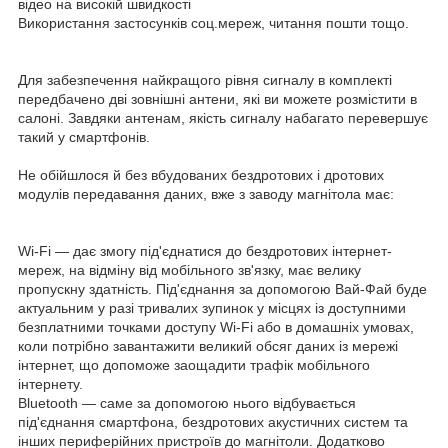
відео на високій швидкості
Використання застосунків соц.мереж, читання пошти тощо.
Для забезпечення найкращого рівня сигналу в комплекті
передбачено дві зовнішні антени, які ви можете розмістити в
салоні. Завдяки антенам, якість сигналу набагато перевершує
такий у смартфонів.
Не обійшлося й без вбудованих бездротових і дротових
модулів передавання даних, вже з заводу магнітола має:
Wi-Fi — дає змогу під'єднатися до бездротових інтернет-
мереж, на відміну від мобільного зв'язку, має велику
пропускну здатність. Під'єднання за допомогою Вай-Фай буде
актуальним у разі тривалих зупинок у місцях із доступними
безплатними точками доступу Wi-Fi або в домашніх умовах,
коли потрібно завантажити великий обсяг даних із мережі
інтернет, що допоможе заощадити трафік мобільного
інтернету.
Bluetooth — саме за допомогою нього відбувається
під'єднання смартфона, бездротових акустичних систем та
інших периферійних пристроїв до магнітоли. Додатково