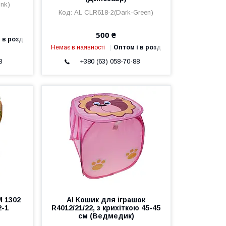
nk)
AL CLR618-2(Dark-Green)
500 ₴
 в роздріб
Немає в наявності
Оптом і в роздріб
8
+380 (63) 058-70-88
M 1302
Al Кошик для іграшок
2-1
R4012/21/22, з крихіткою 45-45
см (Ведмедик)