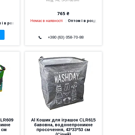
765 ₴
Немає в наявності
Оптом і в роздріб
 і в роздріб
+380 (63) 058-70-88
CLR609
Al Кошик для іграшок CLR615
никне
бавовна, водонепроникне
 см
просочення, 43*33*53 см
(Сірий)