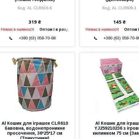
AL CLR616-6
AL CLR609-1
319 ₴
145 ₴
Немає в наявності
Оптом і в роздріб
Немає в наявності
Оптом і
+380 (63) 058-70-88
+380 (63) 058-70-8
Al Кошик для іграшок CLR610
Al Кошик для іграш
бавовна, водонепроникне
YJ259210236 з ігро
просочення, 36*25*17 см
килимком 75 см (За
(Трикутники)