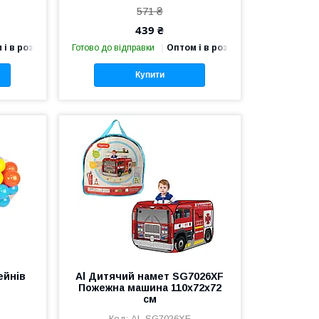
571 ₴
439 ₴
 і в роздріб
Готово до відправки
Оптом і в роздріб
Купити
ейнів
Al Дитячий намет SG7026XF
Пожежна машина 110х72х72
см
AL SG7026XF