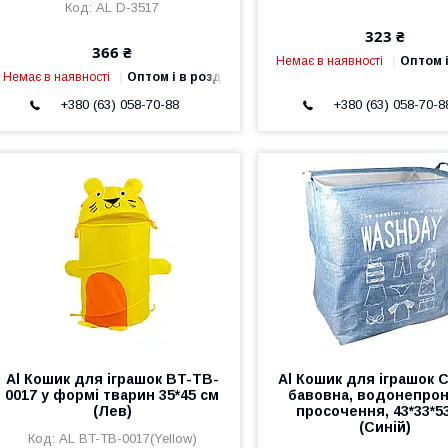
AL D-3517
323 ₴
366 ₴
Немає в наявності
Оптом і
Немає в наявності
Оптом і в роздріб
+380 (63) 058-70-88
+380 (63) 058-70-8
Al Кошик для іграшок BT-TB-
Al Кошик для іграшок 
0017 у формі тварин 35*45 см
бавовна, водонепро
(Лев)
просочення, 43*33*5
(Синій)
AL BT-TB-0017(Yellow)