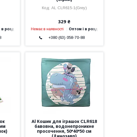
AL CLR615-1(Grey)
329 ₴
 в роздріб
Немає в наявності
Оптом і в роздріб
8
+380 (63) 058-70-88
ок
Al Кошик для іграшок CLR618
вим
бавовна, водонепроникне
мок)
просочення, 50*40*50 см
(Динозавр)