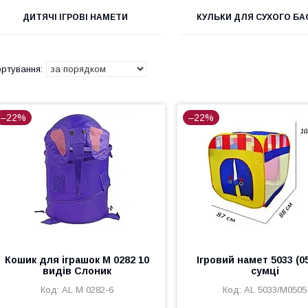
ДИТЯЧІ ІГРОВІ НАМЕТИ
КУЛЬКИ ДЛЯ СУХОГО БА
–22%
–22%
Кошик для іграшок M 0282 10
Ігровий намет 5033 (0
видів Слоник
сумці
AL M 0282-6
AL 5033/М0505