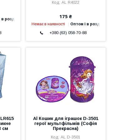
AL R4022
175 ₴
 в роздріб
Немає в наявності
Оптом і в роздріб
8
+380 (63) 058-70-88
CLR615
Al Кошик для іграшок D-3501
никне
герої мультфільмів (Софія
3 см
Прекрасна)
AL D-3501