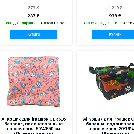
373 ₴
1 219 ₴
287 ₴
938 ₴
Готово до відправки
Оптом і в роздріб
Готово до відправки
Оптом
Купити
Купити
Al Кошик для іграшок CLR616
Al Кошик для іграшок 
бавовна, водонепроникне
бавовна, водонепро
просочення, 50*40*50 см
просочення, 20*16*4
(Лошки гойдалки)
(Динозаври)