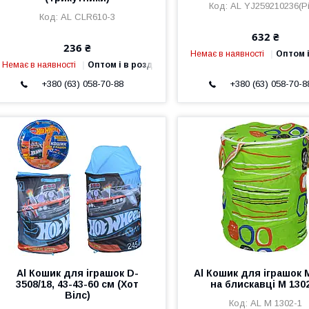
AL YJ259210236(Pi
AL CLR610-3
632 ₴
236 ₴
Немає в наявності
Оптом і
Немає в наявності
Оптом і в роздріб
+380 (63) 058-70-88
+380 (63) 058-70-8
Al Кошик для іграшок D-
Al Кошик для іграшок 
3508/18, 43-43-60 см (Хот
на блискавці M 130
Вілс)
AL M 1302-1